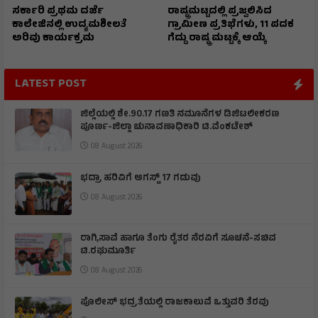
ಸರ್ಕಾರಿ ಪ್ರಥಮ ದರ್ಜೆ
ರಾಷ್ಟ್ರಮಟ್ಟದಲ್ಲಿ ಪ್ರಜ್ವಲಿಸಿದ
ಕಾಲೇಜಿನಲ್ಲಿ ಉದ್ಯಮಶೀಲತೆ
ಗ್ರಾಮೀಣ ಪ್ರತಿಭೆಗಳು, 11 ಪದಕ
ಅರಿವು ಕಾರ್ಯಕ್ರಮ
ಗೆದ್ದು ರಾಷ್ಟ್ರ ಮಟ್ಟಕ್ಕೆ ಆಯ್ಕೆ
LATEST POST
ಜಿಲ್ಲೆಯಲ್ಲಿ ಶೇ.90.17 ಗಣತಿ ನಮೂನೆಗಳ ಡಿಜಿಟಲೀಕರಣ
ಪೂರ್ಣ-ಜಿಲ್ಲಾ ಚುನಾವಣಾಧಿಕಾರಿ ಟಿ.ವೆಂಕಟೇಶ್
08 August 2026
ಭದ್ರಾ ಹರಿವಿಗೆ ಆಗಸ್ಟ್ 17 ಗಡುವು
08 August 2026
ರಾಗಿ,ಸಾವೆ ಹಾಗೂ ತೆಂಗು ರೈತರ ನೆರವಿಗೆ ಸೂಚನೆ-ಸಚಿವ
ಟಿ.ರಘುಮೂರ್ತಿ
08 August 2026
ಪೊಲೀಸ್ ಭದ್ರತೆಯಲ್ಲಿ ರಾಜಕಾಲುವೆ ಒತ್ತುವರಿ ತೆರವು