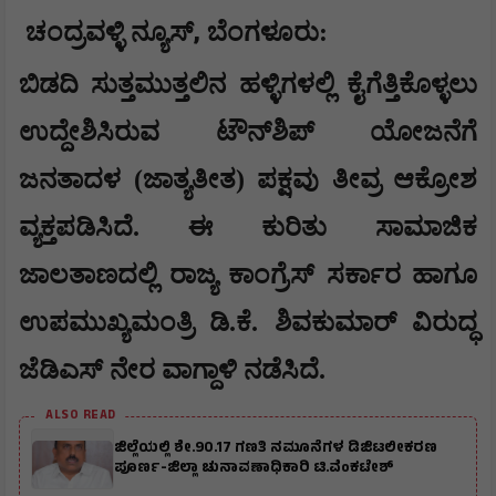
,
ಚಂದ್ರವಳ್ಳಿ ನ್ಯೂಸ್
ಬೆಂಗಳೂರು
:
ಬಿಡದಿ ಸುತ್ತಮುತ್ತಲಿನ ಹಳ್ಳಿಗಳಲ್ಲಿ ಕೈಗೆತ್ತಿಕೊಳ್ಳಲು
ಉದ್ದೇಶಿಸಿರುವ ಟೌನ್‌ಶಿಪ್ ಯೋಜನೆಗೆ
ಜನತಾದಳ (ಜಾತ್ಯತೀತ) ಪಕ್ಷವು ತೀವ್ರ ಆಕ್ರೋಶ
ವ್ಯಕ್ತಪಡಿಸಿದೆ. ಈ ಕುರಿತು ಸಾಮಾಜಿಕ
ಜಾಲತಾಣದಲ್ಲಿ ರಾಜ್ಯ ಕಾಂಗ್ರೆಸ್ ಸರ್ಕಾರ ಹಾಗೂ
ಉಪಮುಖ್ಯಮಂತ್ರಿ ಡಿ.ಕೆ. ಶಿವಕುಮಾರ್ ವಿರುದ್ಧ
ಜೆಡಿಎಸ್ ನೇರ ವಾಗ್ದಾಳಿ ನಡೆಸಿದೆ.
ALSO READ
ಜಿಲ್ಲೆಯಲ್ಲಿ ಶೇ.90.17 ಗಣತಿ ನಮೂನೆಗಳ ಡಿಜಿಟಲೀಕರಣ
ಪೂರ್ಣ-ಜಿಲ್ಲಾ ಚುನಾವಣಾಧಿಕಾರಿ ಟಿ.ವೆಂಕಟೇಶ್