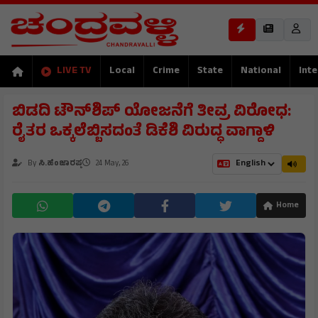
LIVE TV
Local
Crime
State
National
Inte
ಬಿಡದಿ ಟೌನ್‌ಶಿಪ್ ಯೋಜನೆಗೆ ತೀವ್ರ ವಿರೋಧ:
ರೈತರ ಒಕ್ಕಲೆಬ್ಬಿಸದಂತೆ ಡಿಕೆಶಿ ವಿರುದ್ಧ ವಾಗ್ದಾಳಿ
By
ಸಿ.ಹೆಂಜಾರಪ್ಪ
24 May, 26
Home