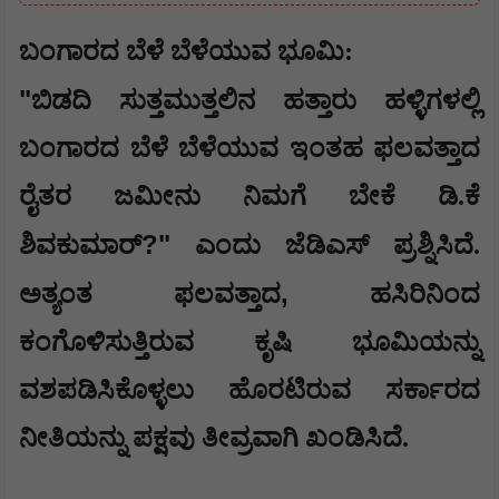
​ಬಂಗಾರದ ಬೆಳೆ ಬೆಳೆಯುವ ಭೂಮಿ:
"
ಬಿಡದಿ ಸುತ್ತಮುತ್ತಲಿನ ಹತ್ತಾರು ಹಳ್ಳಿಗಳಲ್ಲಿ
ಬಂಗಾರದ ಬೆಳೆ ಬೆಳೆಯುವ ಇಂತಹ ಫಲವತ್ತಾದ
ರೈತರ ಜಮೀನು ನಿಮಗೆ ಬೇಕೆ ಡಿ.ಕೆ
?"
ಶಿವಕುಮಾರ್
ಎಂದು ಜೆಡಿಎಸ್ ಪ್ರಶ್ನಿಸಿದೆ.
,
ಅತ್ಯಂತ ಫಲವತ್ತಾದ
ಹಸಿರಿನಿಂದ
ಕಂಗೊಳಿಸುತ್ತಿರುವ ಕೃಷಿ ಭೂಮಿಯನ್ನು
ವಶಪಡಿಸಿಕೊಳ್ಳಲು ಹೊರಟಿರುವ ಸರ್ಕಾರದ
ನೀತಿಯನ್ನು ಪಕ್ಷವು ತೀವ್ರವಾಗಿ ಖಂಡಿಸಿದೆ.