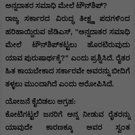
?
​ಅನ್ನದಾತರ ಸಮಾಧಿ ಮೇಲೆ ಟೌನ್‌ಶಿಪ್
ರಾಜ್ಯ ಸರ್ಕಾರದ ವಿರುದ್ಧ ತೀಕ್ಷ್ಣ ಪದಗಳಿಂದ
, "
ಹರಿಹಾಯ್ದಿರುವ ಜೆಡಿಎಸ್
ಅನ್ನದಾತರ ಸಮಾಧಿ
ಮೇಲೆ ಟೌನ್‌ಶಿಪ್‌ಕಟ್ಟಲು ಹೊರಟಿರುವುದು
?"
ಯಾವ ಪುರುಷಾರ್ಥಕ್ಕೆ
ಎಂದು ಪ್ರಶ್ನಿಸಿದೆ. ರೈತರ
ಹಿತ ಕಾಯಬೇಕಾದ ಸರ್ಕಾರವೇ ಅವರನ್ನು ಬೀದಿಗೆ
ತಳ್ಳಲು ಮುಂದಾಗಿದೆ ಎಂದು ಆರೋಪಿಸಿದೆ.
​ಯೋಜನೆ ಕೈಬಿಡಲು ಆಗ್ರಹ:
ಕೋಟಿಗಟ್ಟಲೆ ಜನರಿಗೆ ಅನ್ನ ನೀಡುವ ರೈತರನ್ನು
ಯಾವುದೇ ಕಾರಣಕ್ಕೂ ಅವರ ಸ್ವಂತ