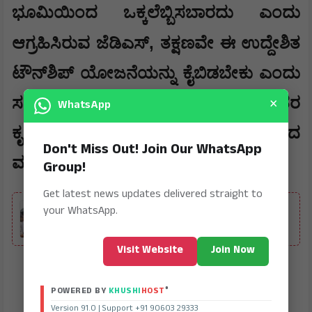
ಭೂಮಿಯಿಂದ ಒಕ್ಕಲೆಬ್ಬಿಸಬಾರದು ಎಂದು
,
ಆಗ್ರಹಿಸಿರುವ ಜೆಡಿಎಸ್
ತಕ್ಷಣವೇ ಈ ಉದ್ದೇಶಿತ
ಟೌನ್‌ಶಿಪ್ ಯೋಜನೆಯನ್ನು ಕೈಬಿಡಬೇಕು ಎಂದು
×
ಸರ್ಕಾರವನ್ನು ಒತ್ತಾಯಿಸಿದೆ. ಬಿಡದಿ ಭಾಗದ ರೈತರ
WhatsApp
ಕೃಷಿ ಭೂಮಿ ಉಳಿಸಲು ಹೋರಾಟದ
Don't Miss Out! Join Our WhatsApp
ಮುನ್ಸೂಚನೆಯನ್ನು ಪಕ್ಷ ನೀಡಿದೆ.
Group!
Get latest news updates delivered straight to
ALSO READ
your WhatsApp.
ಭದ್ರಾ ಹರಿವಿಗೆ ಆಗಸ್ಟ್ 17 ಗಡುವು
Visit Website
Join Now
®
POWERED BY
KHUSHI
HOST
Version 91.0 | Support +91 90603 29333