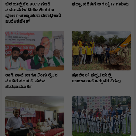
ಜಿಲ್ಲೆಯಲ್ಲಿ ಶೇ.90.17 ಗಣತಿ
ಭದ್ರಾ ಹರಿವಿಗೆ ಆಗಸ್ಟ್ 17 ಗಡುವು
ನಮೂನೆಗಳ ಡಿಜಿಟಲೀಕರಣ
ಪೂರ್ಣ-ಜಿಲ್ಲಾ ಚುನಾವಣಾಧಿಕಾರಿ
ಟಿ.ವೆಂಕಟೇಶ್
ರಾಗಿ,ಸಾವೆ ಹಾಗೂ ತೆಂಗು ರೈತರ
ಪೊಲೀಸ್ ಭದ್ರತೆಯಲ್ಲಿ
ನೆರವಿಗೆ ಸೂಚನೆ-ಸಚಿವ
ರಾಜಕಾಲುವೆ ಒತ್ತುವರಿ ತೆರವು
ಟಿ.ರಘುಮೂರ್ತಿ