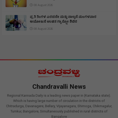
08 August 2026
ಪ್ರತಿ ತಿಂಗಳ ಎರಡನೇ ಮತ್ತು ನಾಲ್ಕನೆ ಮಂಗಳವಾರ
ಆಯೋಜನೆ ಉಚಿತ ಗ್ಯಾಸ್ಟ್ರೋ ಶಿಬಿರ
08 August 2026
Chandravalli News
Regional Kannada Daily is a leading news paper in (Karnataka state).
Which is having large number of circulation in the districts of
Chitradurga, Davanagere, Bellary, Vijayanagara, Shimoga, Chikmagalur,
Tumkur, Bangalore, Simultaneously published in rural districts of
Bangalore