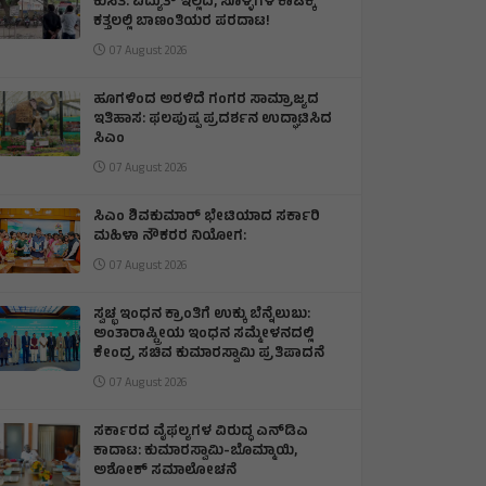
ಕುಸಿತ: ವಿದ್ಯುತ್‌ ಇಲ್ಲದೆ, ಸೊಳ್ಳೆಗಳ ಕಾಟಕ್ಕೆ
ಕತ್ತಲಲ್ಲಿ ಬಾಣಂತಿಯರ ಪರದಾಟ!
07 August 2026
ಹೂಗಳಿಂದ ಅರಳಿದೆ ಗಂಗರ ಸಾಮ್ರಾಜ್ಯದ
ಇತಿಹಾಸ: ಫಲಪುಷ್ಪ ಪ್ರದರ್ಶನ ಉದ್ಘಾಟಿಸಿದ
ಸಿಎಂ
07 August 2026
ಸಿಎಂ ಶಿವಕುಮಾರ್‌ ಭೇಟಿಯಾದ ಸರ್ಕಾರಿ
ಮಹಿಳಾ ನೌಕರರ ನಿಯೋಗ:
07 August 2026
ಸ್ವಚ್ಛ ಇಂಧನ ಕ್ರಾಂತಿಗೆ ಉಕ್ಕು ಬೆನ್ನೆಲುಬು:
ಅಂತಾರಾಷ್ಟ್ರೀಯ ಇಂಧನ ಸಮ್ಮೇಳನದಲ್ಲಿ
ಕೇಂದ್ರ ಸಚಿವ ಕುಮಾರಸ್ವಾಮಿ ಪ್ರತಿಪಾದನೆ
07 August 2026
ಸರ್ಕಾರದ ವೈಫಲ್ಯಗಳ ವಿರುದ್ಧ ಎನ್‌ಡಿಎ
ಕಾದಾಟ: ಕುಮಾರಸ್ವಾಮಿ-ಬೊಮ್ಮಾಯಿ,
ಅಶೋಕ್ ಸಮಾಲೋಚನೆ