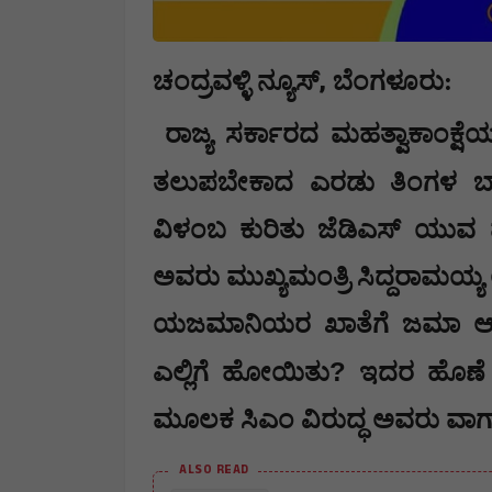
,
ಚಂದ್ರವಳ್ಳಿ ನ್ಯೂಸ್
ಬೆಂಗಳೂರು
:
ರಾಜ್ಯ ಸರ್ಕಾರದ ಮಹತ್ವಾಕಾಂಕ್ಷ
ತಲುಪಬೇಕಾದ ಎರಡು ತಿಂಗಳ ಬಾ
ವಿಳಂಬ ಕುರಿತು ಜೆಡಿಎಸ್ ಯುವ ಘಟ
ಅವರು ಮುಖ್ಯಮಂತ್ರಿ ಸಿದ್ದರಾಮಯ್ಯ ಅವರ
​ಯಜಮಾನಿಯರ ಖಾತೆಗೆ ಜಮಾ ಆಗಬ
?
ಎಲ್ಲಿಗೆ ಹೋಯಿತು
ಇದರ ಹೊಣೆ
ಮೂಲಕ ಸಿಎಂ ವಿರುದ್ಧ ಅವರು ವಾಗ್ದಾಳ
ALSO READ