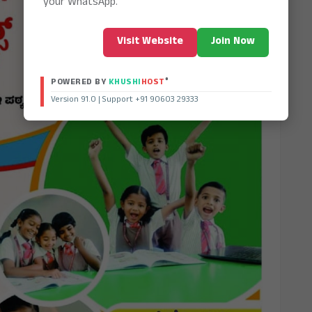
your WhatsApp.
Visit Website
Join Now
®
POWERED BY
KHUSHI
HOST
Version 91.0 | Support +91 90603 29333