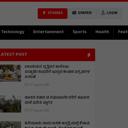
STORIES
EPAPER
LOGIN
Technology
Entertainment
Sports
Health
Feat
LATEST POST
ಬಾಲಕಿಯರ ವೃತ್ತಿಪರ ಕಾಲೇಜು
ವಿದ್ಯಾರ್ಥಿನಿಯರಿಗೆ ಬುದ್ದನ ಕಂಚಿನ ವಿಗ್ರಹಗಳ
ವಿತರಣೆ
07 August 2026
ನೂತನ ಸಚಿವ ಟಿ.ರಘುಮೂರ್ತಿವರಿಗೆ ಹೂವಿನ
ಮಳೆ ಸುರಿಸಿ ಸ್ವಾಗತ
07 August 2026
ಹಿರಿಯೂರು ಸಾರ್ವಜನಿಕ ಆಸ್ಪತ್ರೆಯಲ್ಲಿ ಕೆನಾಪಿ