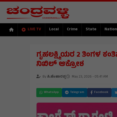
LIVE TV
Local
Crime
State
Nation
ಗೃಹಲಕ್ಷ್ಮಿಯರ 2 ತಿಂಗಳ ಕಂ
ನಿಖಿಲ್ ಆಕ್ರೋಶ
By
ಸಿ.ಹೆಂಜಾರಪ್ಪ
May 23, 2026 - 05:41 AM
WhatsApp
Telegram
Facebook