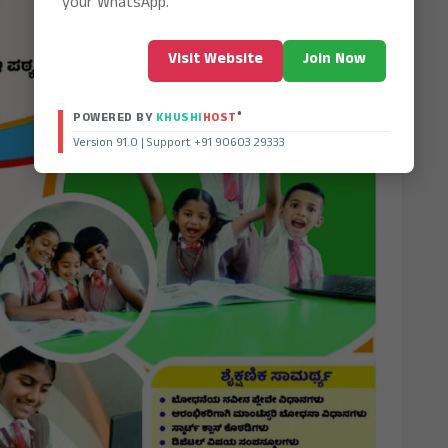
your WhatsApp.
Visit Website
Join Now
®
POWERED BY
KHUSHI
HOST
Version 91.0 | Support +91 90603 29333