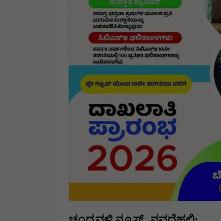
,
ಚಂದ್ರವಳ್ಳಿ ನ್ಯೂಸ್
ನವದೆಹಲಿ: