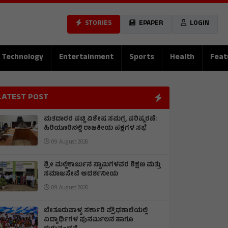
STORIES
EPAPER
LOGIN
Technology
Entertainment
Sports
Health
Feat
LATEST POST
ಮತದಾರರ ಪಟ್ಟಿ ವಿಶೇಷ ಸಮಗ್ರ ಪರಿಷ್ಕರಣೆ:
ಹಿರಿಯೂರಿನಲ್ಲಿ ರಾಜಕೀಯ ಪಕ್ಷಗಳ ಸಭೆ
09 August 2026
ಶ್ರೀ ಮಲ್ಲಿಕಾರ್ಜುನ ಸ್ವಾಮಿಗಳವರ ಶಿಕ್ಷಣ ಮತ್ತು
ಸಮಾಜಸೇವೆ ಆದರ್ಶನೀಯ
09 August 2026
ಬೇತೂರುಪಾಳ್ಯ ಸರ್ಕಾರಿ ಪ್ರೌಢಶಾಲೆಯಲ್ಲಿ
ವಿದ್ಯಾರ್ಥಿಗಳ ಪುನರ್ಮಿಲನ ಹಾಗೂ