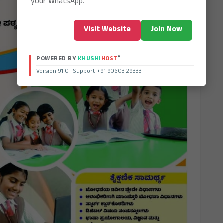
your WhatsApp.
Visit Website
Join Now
®
POWERED BY
KHUSHI
HOST
Version 91.0 | Support +91 90603 29333