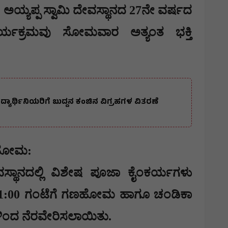
ರೀ ಅಯ್ಯಪ್ಪ ಸ್ವಾಮಿ ದೇವಸ್ಥಾನದ 27ನೇ ವರ್ಷದ
ಾರ್ಯಕ್ರಮವು ಸೋಮವಾರ ಅತ್ಯಂತ ಭಕ್ತಿ
್ಯಾರ್ಥಿನಿಯರಿಗೆ ಬುದ್ದನ ಕಂಚಿನ ವಿಗ್ರಹಗಳ ವಿತರಣೆ
ೂ ಹೋಮ:
ಸ್ಥಾನದಲ್ಲಿ ವಿಶೇಷ ಪೂಜಾ ಕೈಂಕರ್ಯಗಳು
11:00 ಗಂಟೆಗೆ ಗಣಹೋಮ ಹಾಗೂ ಚಂಡಿಕಾ
ಗಳಿಂದ ನೆರವೇರಿಸಲಾಯಿತು.