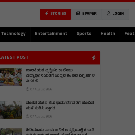
STORIES
EPAPER
LOGIN
Technology
Entertainment
Sports
Health
Feat
LATEST POST
ಬಾಲಕಿಯರ ವೃತ್ತಿಪರ ಕಾಲೇಜು
ವಿದ್ಯಾರ್ಥಿನಿಯರಿಗೆ ಬುದ್ದನ ಕಂಚಿನ ವಿಗ್ರಹಗಳ
ವಿತರಣೆ
07 August 2026
ನೂತನ ಸಚಿವ ಟಿ.ರಘುಮೂರ್ತಿವರಿಗೆ ಹೂವಿನ
ಮಳೆ ಸುರಿಸಿ ಸ್ವಾಗತ
07 August 2026
ಹಿರಿಯೂರು ಸಾರ್ವಜನಿಕ ಆಸ್ಪತ್ರೆಯಲ್ಲಿ ಕೆನಾಪಿ