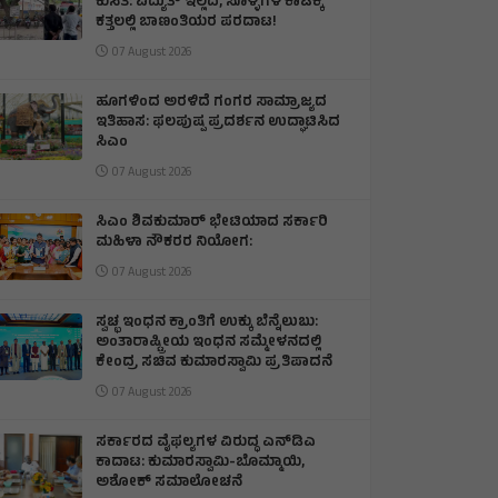
ಕುಸಿತ: ವಿದ್ಯುತ್‌ ಇಲ್ಲದೆ, ಸೊಳ್ಳೆಗಳ ಕಾಟಕ್ಕೆ
ಕತ್ತಲಲ್ಲಿ ಬಾಣಂತಿಯರ ಪರದಾಟ!
07 August 2026
ಹೂಗಳಿಂದ ಅರಳಿದೆ ಗಂಗರ ಸಾಮ್ರಾಜ್ಯದ
ಇತಿಹಾಸ: ಫಲಪುಷ್ಪ ಪ್ರದರ್ಶನ ಉದ್ಘಾಟಿಸಿದ
ಸಿಎಂ
07 August 2026
ಸಿಎಂ ಶಿವಕುಮಾರ್‌ ಭೇಟಿಯಾದ ಸರ್ಕಾರಿ
ಮಹಿಳಾ ನೌಕರರ ನಿಯೋಗ:
07 August 2026
ಸ್ವಚ್ಛ ಇಂಧನ ಕ್ರಾಂತಿಗೆ ಉಕ್ಕು ಬೆನ್ನೆಲುಬು:
ಅಂತಾರಾಷ್ಟ್ರೀಯ ಇಂಧನ ಸಮ್ಮೇಳನದಲ್ಲಿ
ಕೇಂದ್ರ ಸಚಿವ ಕುಮಾರಸ್ವಾಮಿ ಪ್ರತಿಪಾದನೆ
07 August 2026
ಸರ್ಕಾರದ ವೈಫಲ್ಯಗಳ ವಿರುದ್ಧ ಎನ್‌ಡಿಎ
ಕಾದಾಟ: ಕುಮಾರಸ್ವಾಮಿ-ಬೊಮ್ಮಾಯಿ,
ಅಶೋಕ್ ಸಮಾಲೋಚನೆ