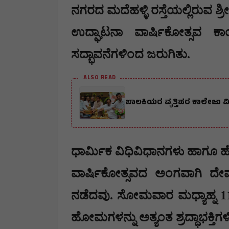
ನಗರದ ಮದೆಹಳ್ಳಿ ರಸ್ತೆಯಲ್ಲಿರುವ ಶ್
ಉದ್ಘಾಟನಾ ವಾರ್ಷಿಕೋತ್ಸವ ಕ
ಸದ್ಭಾವನೆಗಳಿಂದ ಜರುಗಿತು.
ALSO READ
ಬಾಲಕಿಯರ ವೃತ್ತಿಪರ ಕಾಲೇಜು ವಿದ
ಧಾರ್ಮಿಕ ವಿಧಿವಿಧಾನಗಳು ಹಾಗ
ವಾರ್ಷಿಕೋತ್ಸವದ ಅಂಗವಾಗಿ ದೇವ
ನಡೆದವು. ಸೋಮವಾರ ಮಧ್ಯಾಹ್ನ 
ಹೋಮಗಳನ್ನು ಅತ್ಯಂತ ಶ್ರದ್ಧಾಭಕ್ತಿ