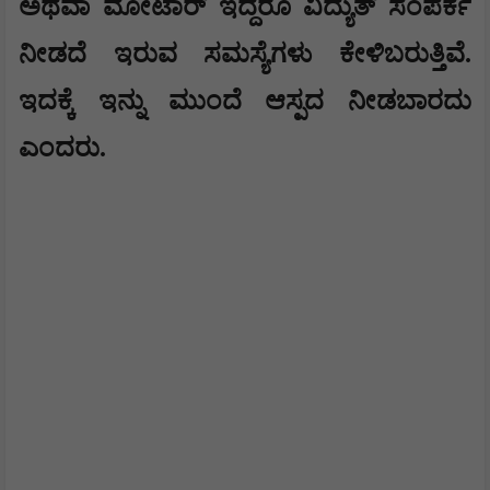
ಅಥವಾ ಮೋಟಾರ್ ಇದ್ದರೂ ವಿದ್ಯುತ್ ಸಂಪರ್ಕ
ನೀಡದೆ ಇರುವ ಸಮಸ್ಯೆಗಳು ಕೇಳಿಬರುತ್ತಿವೆ.
ಇದಕ್ಕೆ ಇನ್ನು ಮುಂದೆ ಆಸ್ಪದ ನೀಡಬಾರದು
ಎಂದರು.