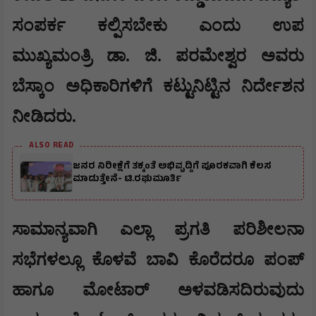
ಸಂಪರ್ಕ ಕಲ್ಪಿಸಬೇಕು ಎಂದು ಉಪ
ಮುಖ್ಯಮಂತ್ರಿ ಡಾ. ಜಿ. ಪರಮೇಶ್ವರ ಅವರು
ಬೆಸ್ಕಾಂ ಅಧಿಕಾರಿಗಳಿಗೆ ಕಟ್ಟುನಿಟ್ಟಿನ ನಿರ್ದೇಶನ
ನೀಡಿದರು.
ALSO READ
ಜನರ ನಿರೀಕ್ಷೆಗೆ ತಕ್ಕಂತೆ ಅಭಿವೃದ್ದಿಗೆ ಪೂರಕವಾಗಿ ಕೆಲಸ
ಮಾಡುತ್ತೇನೆ- ಟಿ.ರಘುಮೂರ್ತಿ
ಸಾಮಾನ್ಯವಾಗಿ ಎಲ್ಲಾ ಪ್ರಗತಿ ಪರಿಶೀಲನಾ
ಸಭೆಗಳಲ್ಲೂ ಕೊಳವೆ ಬಾವಿ ಕೊರೆದರೂ ಪಂಪ್
ಹಾಗೂ ಮೋಟಾರ್ ಅಳವಡಿಸದಿರುವುದು