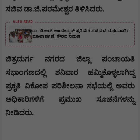
ಸಚಿವ ಡಾ.ಜಿ.ಪರಮೇಶ್ವರ ತಿಳಿಸಿದರು.
ALSO READ
ಡಾ. ಬಿ.ಆರ್. ಅಂಬೇಡ್ಕರ್ ಪ್ರತಿಮೆಗೆ ಸಚಿವ ಟಿ. ರಘುಮೂರ್ತಿ
ಮಾಲಾರ್ಪಣೆ; ಗೌರವ ನಮನ
ಚಿತ್ರದುರ್ಗ ನಗರದ ಜಿಲ್ಲಾ ಪಂಚಾಯತಿ
ಸಭಾಂಗಣದಲ್ಲಿ ಶನಿವಾರ ಹಮ್ಮಿಕೊಳ್ಳಲಾಗಿದ್ದ
ಪ್ರಕೃತಿ ವಿಕೋಪ ಪರಿಶೀಲನಾ ಸಭೆಯಲ್ಲಿ ಅವರು
ಅಧಿಕಾರಿಗಳಿಗೆ ಪ್ರಮುಖ ಸೂಚನೆಗಳನ್ನು
ನೀಡಿದರು.