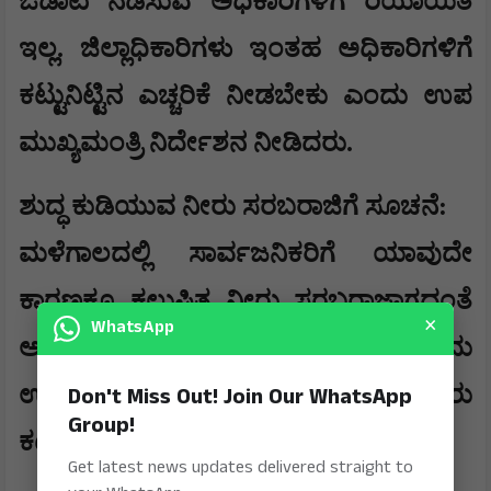
ಓಡಾಟ ನಡೆಸುವ ಅಧಿಕಾರಿಗಳಿಗೆ ರಿಯಾಯಿತಿ
ಇಲ್ಲ. ಜಿಲ್ಲಾಧಿಕಾರಿಗಳು ಇಂತಹ ಅಧಿಕಾರಿಗಳಿಗೆ
ಕಟ್ಟುನಿಟ್ಟಿನ ಎಚ್ಚರಿಕೆ ನೀಡಬೇಕು ಎಂದು ಉಪ
ಮುಖ್ಯಮಂತ್ರಿ ನಿರ್ದೇಶನ ನೀಡಿದರು.
ಶುದ್ಧ ಕುಡಿಯುವ ನೀರು ಸರಬರಾಜಿಗೆ ಸೂಚನೆ:
ಮಳೆಗಾಲದಲ್ಲಿ ಸಾರ್ವಜನಿಕರಿಗೆ ಯಾವುದೇ
ಕಾರಣಕ್ಕೂ ಕಲುಷಿತ ನೀರು ಸರಬರಾಜಾಗದಂತೆ
×
WhatsApp
ಅಧಿಕಾರಿಗಳು ತೀವ್ರ ನಿಗಾವಹಿಸಬೇಕು ಎಂದು
ಉಪ ಮುಖ್ಯಮಂತ್ರಿ ಡಾ. ಜಿ. ಪರಮೇಶ್ವರ್ ಅವರು
Don't Miss Out! Join Our WhatsApp
Group!
ಕಟ್ಟುನಿಟ್ಟಿನ ಸೂಚನೆ ನೀಡಿದರು.
Get latest news updates delivered straight to