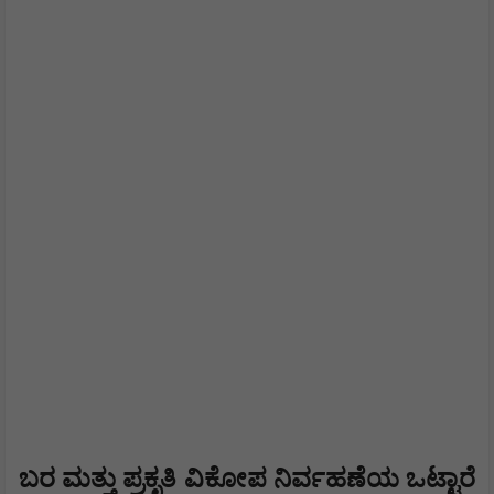
ಬರ ಮತ್ತು ಪ್ರಕೃತಿ ವಿಕೋಪ ನಿರ್ವಹಣೆಯ ಒಟ್ಟಾರೆ