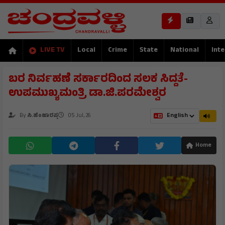
LIVE TV
Local
Crime
State
National
Inte
ಬರ ನಿರ್ವಹಣೆ ಸರ್ಕಾರದಿಂದ ಸಲಕ ಸಿದ್ದತೆ-
ಉಪಮುಖ್ಯಮಂತ್ರಿ ಡಾ.ಜಿ.ಪರಮೇಶ್ವರ
By
ಸಿ.ಹೆಂಜಾರಪ್ಪ
05 Jul, 26
Home