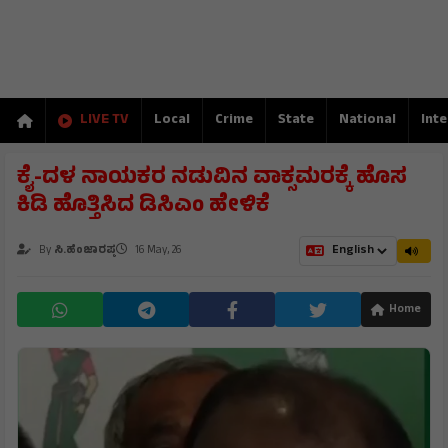
LIVE TV
Local
Crime
State
National
Inte
ಕೈ-ದಳ ನಾಯಕರ ನಡುವಿನ ವಾಕ್ಸಮರಕ್ಕೆ ಹೊಸ
ಕಿಡಿ ಹೊತ್ತಿಸಿದ ಡಿಸಿಎಂ ಹೇಳಿಕೆ
By
ಸಿ.ಹೆಂಜಾರಪ್ಪ
16 May, 26
Home