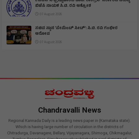
ಕೆಪಿಎಸ್‌ಸಿ ಭ್ರಷ್ಟಾಚಾರದ ಕೂಪ: ಕಾಂಗ್ರೆಸ್ ಸರ್ಕಾರದ ವಿರುದ್ಧ
ಬಿಜೆಪಿ ನಾಯಕ ಸಿ.ಟಿ. ರವಿ ಆಕ್ರೋಶ
07 August 2026
ಸಚಿವ ಸ್ಥಾನ ‘ಪೇಮೆಂಟ್ ಸೀಟ್’: ಸಿ.ಟಿ. ರವಿ ಗಂಭೀರ
ಆರೋಪ
07 August 2026
Chandravalli News
Regional Kannada Daily is a leading news paper in (Karnataka state).
Which is having large number of circulation in the districts of
Chitradurga, Davanagere, Bellary, Vijayanagara, Shimoga, Chikmagalur,