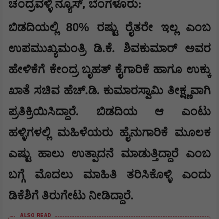
,
ಚಂದ್ರವಳ್ಳಿ ನ್ಯೂಸ್
ಬೆಂಗಳೂರು:
80%
ಬಿಡದಿಯಲ್ಲಿ
ರಷ್ಟು ರೈತರೇ ಇಲ್ಲ ಎಂಬ
ಉಪಮುಖ್ಯಮಂತ್ರಿ ಡಿ.ಕೆ. ಶಿವಕುಮಾರ್ ಅವರ
ಹೇಳಿಕೆಗೆ ಕೇಂದ್ರ ಬೃಹತ್ ಕೈಗಾರಿಕೆ ಹಾಗೂ ಉಕ್ಕು
ಖಾತೆ ಸಚಿವ ಹೆಚ್.ಡಿ. ಕುಮಾರಸ್ವಾಮಿ ತೀಕ್ಷ್ಣವಾಗಿ
ಪ್ರತಿಕ್ರಿಯಿಸಿದ್ದಾರೆ. ಬಿಡದಿಯ ಆ ಎಂಟು
ಹಳ್ಳಿಗಳಲ್ಲಿ ಮಹಿಳೆಯರು ಹೈನುಗಾರಿಕೆ ಮೂಲಕ
ಎಷ್ಟು ಹಾಲು ಉತ್ಪಾದನೆ ಮಾಡುತ್ತಿದ್ದಾರೆ ಎಂಬ
ಬಗ್ಗೆ ಮೊದಲು ಮಾಹಿತಿ ತರಿಸಿಕೊಳ್ಳಿ ಎಂದು
ಡಿಕೆಶಿಗೆ ತಿರುಗೇಟು ನೀಡಿದ್ದಾರೆ.
ALSO READ