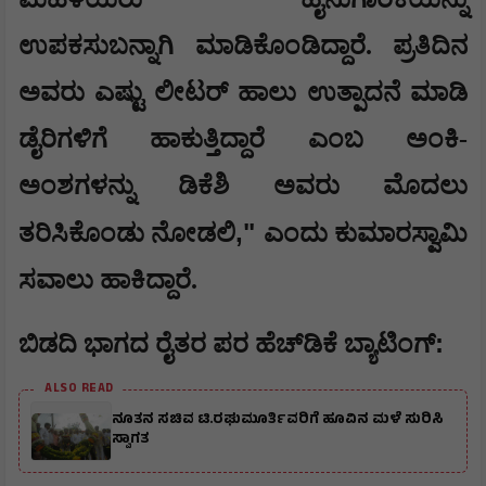
ಉಪಕಸುಬನ್ನಾಗಿ ಮಾಡಿಕೊಂಡಿದ್ದಾರೆ. ಪ್ರತಿದಿನ
ಅವರು ಎಷ್ಟು ಲೀಟರ್ ಹಾಲು ಉತ್ಪಾದನೆ ಮಾಡಿ
ಡೈರಿಗಳಿಗೆ ಹಾಕುತ್ತಿದ್ದಾರೆ ಎಂಬ ಅಂಕಿ-
ಅಂಶಗಳನ್ನು ಡಿಕೆಶಿ ಅವರು ಮೊದಲು
,"
ತರಿಸಿಕೊಂಡು ನೋಡಲಿ
ಎಂದು ಕುಮಾರಸ್ವಾಮಿ
ಸವಾಲು ಹಾಕಿದ್ದಾರೆ.
:
​ಬಿಡದಿ ಭಾಗದ ರೈತರ ಪರ ಹೆಚ್‌ಡಿಕೆ ಬ್ಯಾಟಿಂಗ್
ALSO READ
ನೂತನ ಸಚಿವ ಟಿ.ರಘುಮೂರ್ತಿವರಿಗೆ ಹೂವಿನ ಮಳೆ ಸುರಿಸಿ
ಸ್ವಾಗತ