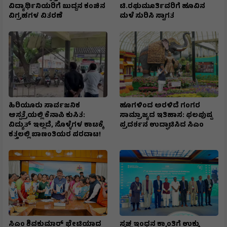
ವಿದ್ಯಾರ್ಥಿನಿಯರಿಗೆ ಬುದ್ದನ ಕಂಚಿನ
ಟಿ.ರಘುಮೂರ್ತಿವರಿಗೆ ಹೂವಿನ
ವಿಗ್ರಹಗಳ ವಿತರಣೆ
ಮಳೆ ಸುರಿಸಿ ಸ್ವಾಗತ
ಹಿರಿಯೂರು ಸಾರ್ವಜನಿಕ
ಹೂಗಳಿಂದ ಅರಳಿದೆ ಗಂಗರ
ಆಸ್ಪತ್ರೆಯಲ್ಲಿ ಕೆನಾಪಿ ಕುಸಿತ:
ಸಾಮ್ರಾಜ್ಯದ ಇತಿಹಾಸ: ಫಲಪುಷ್ಪ
ವಿದ್ಯುತ್‌ ಇಲ್ಲದೆ, ಸೊಳ್ಳೆಗಳ ಕಾಟಕ್ಕೆ
ಪ್ರದರ್ಶನ ಉದ್ಘಾಟಿಸಿದ ಸಿಎಂ
ಕತ್ತಲಲ್ಲಿ ಬಾಣಂತಿಯರ ಪರದಾಟ!
ಸಿಎಂ ಶಿವಕುಮಾರ್‌ ಭೇಟಿಯಾದ
ಸ್ವಚ್ಛ ಇಂಧನ ಕ್ರಾಂತಿಗೆ ಉಕ್ಕು