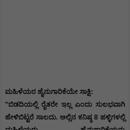
:
​ಮಹಿಳೆಯರ ಹೈನುಗಾರಿಕೆಯೇ ಸಾಕ್ಷಿ
​"
ಬಿಡದಿಯಲ್ಲಿ ರೈತರೇ ಇಲ್ಲ ಎಂದು ಸುಲಭವಾಗಿ
8
ಹೇಳಿಬಿಟ್ಟರೆ ಸಾಲದು. ಅಲ್ಲಿನ ಕನಿಷ್ಠ
ಹಳ್ಳಿಗಳಲ್ಲಿ
ಮಹಿಳೆಯರು ಹೈನುಗಾರಿಕೆಯನ್ನು