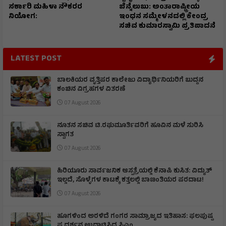
ಸರ್ಕಾರಿ ಮಹಿಳಾ ನೌಕರರ
ಬೆನ್ನೆಲುಬು: ಅಂತಾರಾಷ್ಟ್ರೀಯ
ನಿಯೋಗ:
ಇಂಧನ ಸಮ್ಮೇಳನದಲ್ಲಿ ಕೇಂದ್ರ
ಸಚಿವ ಕುಮಾರಸ್ವಾಮಿ ಪ್ರತಿಪಾದನೆ
LATEST POST
ಬಾಲಕಿಯರ ವೃತ್ತಿಪರ ಕಾಲೇಜು ವಿದ್ಯಾರ್ಥಿನಿಯರಿಗೆ ಬುದ್ದನ
ಕಂಚಿನ ವಿಗ್ರಹಗಳ ವಿತರಣೆ
07 August 2026
ನೂತನ ಸಚಿವ ಟಿ.ರಘುಮೂರ್ತಿವರಿಗೆ ಹೂವಿನ ಮಳೆ ಸುರಿಸಿ
ಸ್ವಾಗತ
07 August 2026
ಹಿರಿಯೂರು ಸಾರ್ವಜನಿಕ ಆಸ್ಪತ್ರೆಯಲ್ಲಿ ಕೆನಾಪಿ ಕುಸಿತ: ವಿದ್ಯುತ್‌
ಇಲ್ಲದೆ, ಸೊಳ್ಳೆಗಳ ಕಾಟಕ್ಕೆ ಕತ್ತಲಲ್ಲಿ ಬಾಣಂತಿಯರ ಪರದಾಟ!
07 August 2026
ಹೂಗಳಿಂದ ಅರಳಿದೆ ಗಂಗರ ಸಾಮ್ರಾಜ್ಯದ ಇತಿಹಾಸ: ಫಲಪುಷ್ಪ
ಪ್ರದರ್ಶನ ಉದ್ಘಾಟಿಸಿದ ಸಿಎಂ