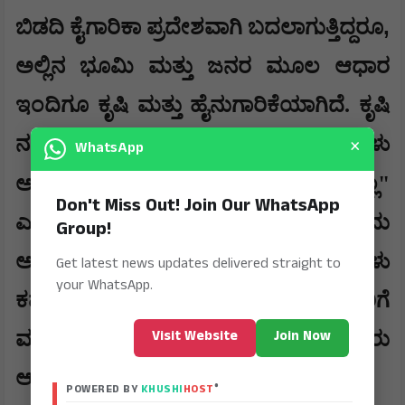
,
​ಬಿಡದಿ ಕೈಗಾರಿಕಾ ಪ್ರದೇಶವಾಗಿ ಬದಲಾಗುತ್ತಿದ್ದರೂ
ಅಲ್ಲಿನ ಭೂಮಿ ಮತ್ತು ಜನರ ಮೂಲ ಆಧಾರ
ಇಂದಿಗೂ ಕೃಷಿ ಮತ್ತು ಹೈನುಗಾರಿಕೆಯಾಗಿದೆ. ಕೃಷಿ
×
ನಂಬಿ ಬದುಕುತ್ತಿರುವ ಸಾವಿರಾರು ಕುಟುಂಬಗಳು
WhatsApp
80%
ಅಲ್ಲಿವೆ. ಹೀಗಿರುವಾಗ "ಅಲ್ಲಿ
ರೈತರೇ ಇಲ್ಲ"
Don't Miss Out! Join Our WhatsApp
ಎಂದು ಬೇಜವಾಬ್ದಾರಿ ಹೇಳಿಕೆ ನೀಡುವುದು
Group!
ಅಲ್ಲಿನ ಶ್ರಮಿಕ ವರ್ಗಕ್ಕೆ ಹಾಗೂ ಹಗಲಿರುಳು
Get latest news updates delivered straight to
your WhatsApp.
ಕಷ್ಟಪಟ್ಟು ಹಾಲು ಉತ್ಪಾದಿಸುವ ಮಹಿಳೆಯರಿಗೆ
Visit Website
Join Now
ಮಾಡುವ ಅವಮಾನ ಎಂದು ಕೇಂದ್ರ ಸಚಿವರು
ಆಕ್ರೋಶ ಹೊರಹಾಕಿದ್ದಾರೆ.
®
POWERED BY
KHUSHI
HOST