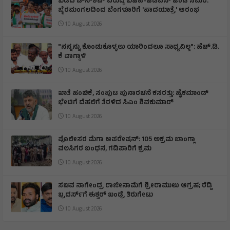
ಬಿಡದಿ ಟೌನ್‌ಶಿಪ್ ವಿರುದ್ಧ ಬಿಜೆಪಿ-ಜೆಡಿಎಸ್ ಜಂಟಿ ಸಮರ:
ಬೈರಮಂಗಲದಿಂದ ಬೆಂಗಳೂರಿಗೆ 'ಪಾದಯಾತ್ರೆ' ಆರಂಭ
10 August 2026
"ನನ್ನನ್ನು ಕೊಂಡುಕೊಳ್ಳಲು ಯಾರಿಂದಲೂ ಸಾಧ್ಯವಿಲ್ಲ": ಹೆಚ್.ಡಿ.
ಕೆ ವಾಗ್ದಾಳಿ
10 August 2026
ಖಾತೆ ಹಂಚಿಕೆ, ಸಂಪುಟ ಪುನಾರಚನೆ ಕಸರತ್ತು: ಹೈಕಮಾಂಡ್
ಭೇಟಿಗೆ ದೆಹಲಿಗೆ ತೆರಳಿದ ಸಿಎಂ ಶಿವಕುಮಾರ್
10 August 2026
ಪೊಲೀಸರ ಮೆಗಾ ಆಪರೇಷನ್: 105 ಅಕ್ರಮ ಬಾಂಗ್ಲಾ
ವಲಸಿಗರ ಬಂಧನ, ಗಡಿಪಾರಿಗೆ ಕ್ರಮ
10 August 2026
ಸಚಿವ ನಾಗೇಂದ್ರ ರಾಜೀನಾಮೆಗೆ ಶ್ರೀರಾಮುಲು ಆಗ್ರಹ; ರೆಡ್ಡಿ
ಬ್ರದರ್ಸ್‌ಗೆ ಈಶ್ವರ್ ಖಂಡ್ರೆ ತಿರುಗೇಟು
10 August 2026