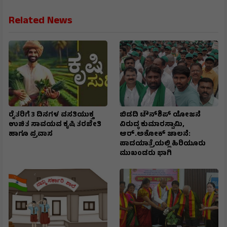
Related News
ರೈತರಿಗೆ 3 ದಿನಗಳ ವಸತಿಯುಕ್ತ
ಬಿಡದಿ ಟೌನ್‌ಶಿಪ್‌ ಯೋಜನೆ
ಉಚಿತ ಸಾವಯವ ಕೃಷಿ ತರಬೇತಿ
ವಿರುದ್ಧ ಕುಮಾರಸ್ವಾಮಿ,
ಹಾಗೂ ಪ್ರವಾಸ
ಆರ್.ಅಶೋಕ್ ಚಾಲನೆ:
ಪಾದಯಾತ್ರೆಯಲ್ಲಿ ಹಿರಿಯೂರು
ಮುಖಂಡರು ಭಾಗಿ