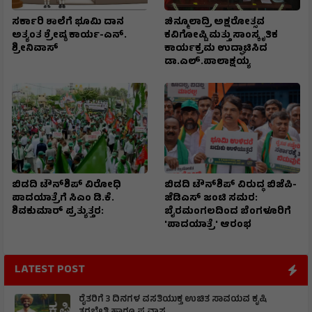
ಸರ್ಕಾರಿ ಶಾಲೆಗೆ ಭೂಮಿ ದಾನ
ಚಿನ್ಮೂಲಾದ್ರಿ ಅಕ್ಷರೋತ್ಸವ
ಅತ್ಯಂತ ಶ್ರೇಷ್ಠ ಕಾರ್ಯ-ಎನ್.
ಕವಿಗೋಷ್ಟಿ ಮತ್ತು ಸಾಂಸ್ಕೃತಿಕ
ಶ್ರೀನಿವಾಸ್
ಕಾರ್ಯಕ್ರಮ ಉದ್ಘಾಟಿಸಿದ
ಡಾ.ಎಲ್.ಪಾಲಾಕ್ಷಯ್ಯ
ಬಿಡದಿ ಟೌನ್‌ಶಿಪ್ ವಿರೋಧಿ
ಬಿಡದಿ ಟೌನ್‌ಶಿಪ್ ವಿರುದ್ಧ ಬಿಜೆಪಿ-
ಪಾದಯಾತ್ರೆಗೆ ಸಿಎಂ ಡಿ.ಕೆ.
ಜೆಡಿಎಸ್ ಜಂಟಿ ಸಮರ:
ಶಿವಕುಮಾರ್ ಪ್ರತ್ಯುತ್ತರ:
ಬೈರಮಂಗಲದಿಂದ ಬೆಂಗಳೂರಿಗೆ
'ಪಾದಯಾತ್ರೆ' ಆರಂಭ
LATEST POST
ರೈತರಿಗೆ 3 ದಿನಗಳ ವಸತಿಯುಕ್ತ ಉಚಿತ ಸಾವಯವ ಕೃಷಿ