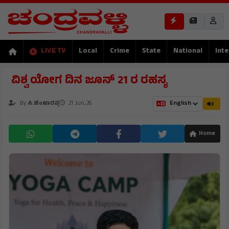
LIVE TV
Local
Crime
State
National
Inte
​ ವಿಶ್ವ ಯೋಗ ದಿನ ಜೂನ್ 21 ರ ರಹಸ್ಯ
By
ಸಿ.ಹೆಂಜಾರಪ್ಪ
21 Jun, 26
Home