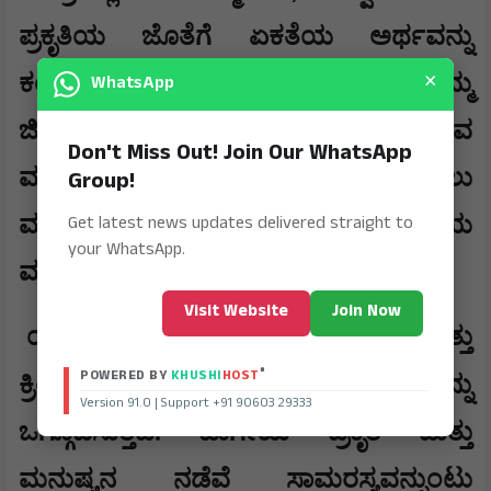
ಪ್ರಕೃತಿಯ ಜೊತೆಗೆ ಏಕತೆಯ ಅರ್ಥವನ್ನು
×
WhatsApp
ಕಂಡುಹಿಡಿಯಲು ನೆರವಾಗುತ್ತದೆ. ನಮ್ಮ
ಜೀವನಶೈಲಿ ಹಾಗೂ ಸಾಮಾಜಿಕ ಪ್ರಜ್ಞೆ ರಚಿಸುವ
Don't Miss Out! Join Our WhatsApp
ಮೂಲಕ ಹವಮಾನ ಬದಲಾವಣೆ ನಿಭಾಯಿಸಲು
Group!
Get latest news updates delivered straight to
ಮತ್ತು ಯೋಗಕ್ಷೇಮವನ್ನು ಸುಧಾರಿಸಲು ಸಹಾಯ
your WhatsApp.
ಮಾಡುತ್ತದೆ.
Visit Website
Join Now
,
ಯೋಗವು ಮನಸ್ಸು ಮತ್ತು ದೇಹ
ಚಿಂತನೆ ಮತ್ತು
®
POWERED BY
KHUSHI
HOST
,
ಕ್ರಿಯೆ
ಸಂಯಮ ಮತ್ತು ಸಾರ್ಥಕತೆಯನ್ನು
Version 91.0 | Support +91 90603 29333
ಒಗ್ಗೂಡಿಸುತ್ತದೆ. ಹಾಗೇಯೆ ಪ್ರಕೃತಿ ಮತ್ತು
ಮನುಷ್ಯನ ನಡೆವೆ ಸಾಮರಸ್ಯವನ್ನುಂಟು