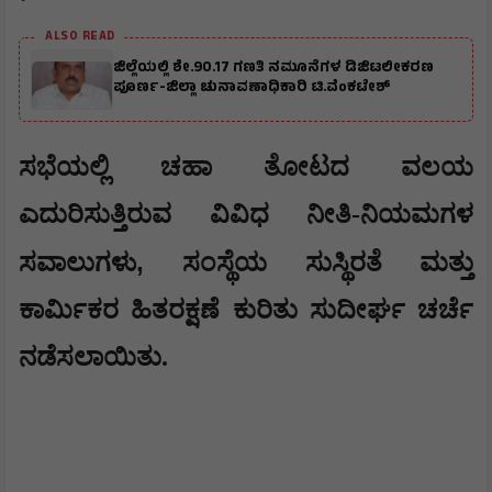
ALSO READ
ಜಿಲ್ಲೆಯಲ್ಲಿ ಶೇ.90.17 ಗಣತಿ ನಮೂನೆಗಳ ಡಿಜಿಟಲೀಕರಣ
ಪೂರ್ಣ-ಜಿಲ್ಲಾ ಚುನಾವಣಾಧಿಕಾರಿ ಟಿ.ವೆಂಕಟೇಶ್
​ಸಭೆಯಲ್ಲಿ ಚಹಾ ತೋಟದ ವಲಯ
ಎದುರಿಸುತ್ತಿರುವ ವಿವಿಧ ನೀತಿ-ನಿಯಮಗಳ
,
ಸವಾಲುಗಳು
ಸಂಸ್ಥೆಯ ಸುಸ್ಥಿರತೆ ಮತ್ತು
ಕಾರ್ಮಿಕರ ಹಿತರಕ್ಷಣೆ ಕುರಿತು ಸುದೀರ್ಘ ಚರ್ಚೆ
ನಡೆಸಲಾಯಿತು.