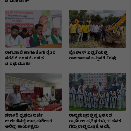
ಟಿ.ವೆಂಕಟೇಶ್
ರಾಗಿ,ಸಾವೆ ಹಾಗೂ ತೆಂಗು ರೈತರ
ಪೊಲೀಸ್ ಭದ್ರತೆಯಲ್ಲಿ
ನೆರವಿಗೆ ಸೂಚನೆ-ಸಚಿವ
ರಾಜಕಾಲುವೆ ಒತ್ತುವರಿ ತೆರವು
ಟಿ.ರಘುಮೂರ್ತಿ
ಸರ್ಕಾರಿ ಪ್ರಥಮ ದರ್ಜೆ
ರಾಷ್ಟ್ರಮಟ್ಟದಲ್ಲಿ ಪ್ರಜ್ವಲಿಸಿದ
ಕಾಲೇಜಿನಲ್ಲಿ ಉದ್ಯಮಶೀಲತೆ
ಗ್ರಾಮೀಣ ಪ್ರತಿಭೆಗಳು, 11 ಪದಕ
ಅರಿವು ಕಾರ್ಯಕ್ರಮ
ಗೆದ್ದು ರಾಷ್ಟ್ರ ಮಟ್ಟಕ್ಕೆ ಆಯ್ಕೆ