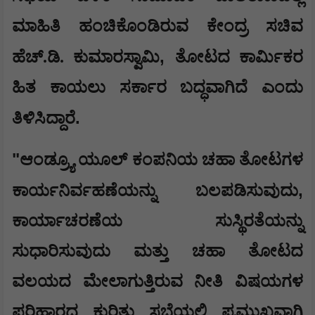
ಮಾಹಿತಿ ಹಂಚಿಕೊಂಡಿರುವ ಕೇಂದ್ರ ಸಚಿವ
,
ಹೆಚ್.ಡಿ. ಕುಮಾರಸ್ವಾಮಿ
ತೋಟದ ಕಾರ್ಮಿಕರ
ಹಿತ ಕಾಯಲು ಸರ್ಕಾರ ಬದ್ಧವಾಗಿದೆ ಎಂದು
.
ತಿಳಿಸಿದ್ದಾರೆ
​"
ಆಂಡ್ರ್ಯೂ ಯೂಲ್ ಕಂಪನಿಯ ಚಹಾ ತೋಟಗಳ
,
ಕಾರ್ಯನಿರ್ವಹಣೆಯನ್ನು ಬಲಪಡಿಸುವುದು
ಕಾರ್ಯಾಚರಣೆಯ ಸುಸ್ಥಿರತೆಯನ್ನು
ಸುಧಾರಿಸುವುದು ಮತ್ತು ಚಹಾ ತೋಟದ
ವಲಯದ ಮೇಲಾಗುತ್ತಿರುವ ನೀತಿ ವಿಷಯಗಳ
ಪರಿಹಾರದ ಕುರಿತು ಸಭೆಯಲ್ಲಿ ಪ್ರಮುಖವಾಗಿ