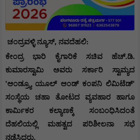
,
ಚಂದ್ರವಳ್ಳಿ ನ್ಯೂಸ್
ನವದೆಹಲಿ:
ಕೇಂದ್ರ ಭಾರಿ ಕೈಗಾರಿಕೆ ಸಚಿವ ಹೆಚ್.ಡಿ.
ಕುಮಾರಸ್ವಾಮಿ ಅವರು ಸರ್ಕಾರಿ ಸ್ವಾಮ್ಯದ
'
'
ಆಂಡ್ರ್ಯೂ ಯೂಲ್ ಆಂಡ್ ಕಂಪನಿ ಲಿಮಿಟೆಡ್
ಸಂಸ್ಥೆಯ ಚಹಾ ತೋಟದ ವ್ಯವಹಾರ ಹಾಗೂ
ಕಾರ್ಮಿಕರ ಕಲ್ಯಾಣಕ್ಕೆ ಸಂಬಂಧಿಸಿದಂತೆ
ದೆಹಲಿಯಲ್ಲಿ ಮಹತ್ವದ ಪರಿಶೀಲನಾ ಸಭೆ
ನಡೆಸಿದರು.