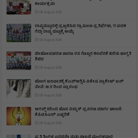
ಕಾರ್ಯಕ್ರಮ
08 August 2026
ರಾಷ್ಟ್ರಮಟ್ಟದಲ್ಲಿ ಪ್ರಜ್ವಲಿಸಿದ ಗ್ರಾಮೀಣ ಪ್ರತಿಭೆಗಳು, 11 ಪದಕ
ಗೆದ್ದು ರಾಷ್ಟ್ರ ಮಟ್ಟಕ್ಕೆ ಆಯ್ಕೆ
08 August 2026
ಬೀಜೋಪಚರಣ ಹಾಗೂ ರಸ ಗೊಬ್ಬರ ಕಲಬೆರಕೆ ಕುರಿತು ಜಾಗೃತಿ
ಶಿಬಿರ
08 August 2026
ಜೋಗ ಜಲಪಾತಕ್ಕೆ ಕೆಎಸ್‍ಆರ್‍ಟಿಸಿ ವಿಶೇಷ ಪ್ಯಾಕೇಜ್ ಬಸ್
ಸೇವೆ: ಆ.9 ರಿಂದ ಪ್ರಾರಂಭ
08 August 2026
ಆಗಸ್ಟ್ 8ರಿಂದ ಹೊಸ ವಿದ್ಯುತ್ ಪ್ರಸರಣ ಮಾರ್ಗ ಚಾಲನೆ:
ಕೆಪಿಟಿಸಿಎಲ್ ಎಚ್ಚರಿಕೆ
08 August 2026
ಪ್ರತಿ ತಿಂಗಳ ಎರಡನೇ ಮತ್ತು ನಾಲ್ಕನೆ ಮಂಗಳವಾರ