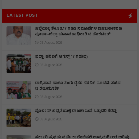
LATEST POST
ಜಿಲ್ಲೆಯಲ್ಲಿ ಶೇ.90.17 ಗಣತಿ ನಮೂನೆಗಳ ಡಿಜಿಟಲೀಕರಣ
ಪೂರ್ಣ-ಜಿಲ್ಲಾ ಚುನಾವಣಾಧಿಕಾರಿ ಟಿ.ವೆಂಕಟೇಶ್
08 August 2026
ಭದ್ರಾ ಹರಿವಿಗೆ ಆಗಸ್ಟ್ 17 ಗಡುವು
08 August 2026
ರಾಗಿ,ಸಾವೆ ಹಾಗೂ ತೆಂಗು ರೈತರ ನೆರವಿಗೆ ಸೂಚನೆ-ಸಚಿವ
ಟಿ.ರಘುಮೂರ್ತಿ
08 August 2026
ಪೊಲೀಸ್ ಭದ್ರತೆಯಲ್ಲಿ ರಾಜಕಾಲುವೆ ಒತ್ತುವರಿ ತೆರವು
08 August 2026
ಸರ್ಕಾರಿ ಪ್ರಥಮ ದರ್ಜೆ ಕಾಲೇಜಿನಲ್ಲಿ ಉದ್ಯಮಶೀಲತೆ ಅರಿವು