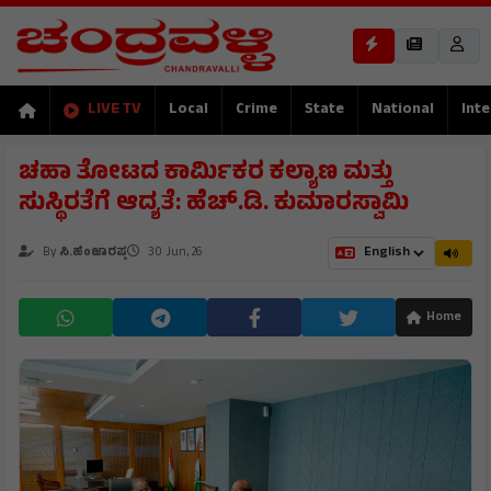
LIVE TV
Local
Crime
State
National
Inte
ಚಹಾ ತೋಟದ ಕಾರ್ಮಿಕರ ಕಲ್ಯಾಣ ಮತ್ತು
ಸುಸ್ಥಿರತೆಗೆ ಆದ್ಯತೆ: ಹೆಚ್.ಡಿ. ಕುಮಾರಸ್ವಾಮಿ
By
ಸಿ.ಹೆಂಜಾರಪ್ಪ
30 Jun, 26
Home