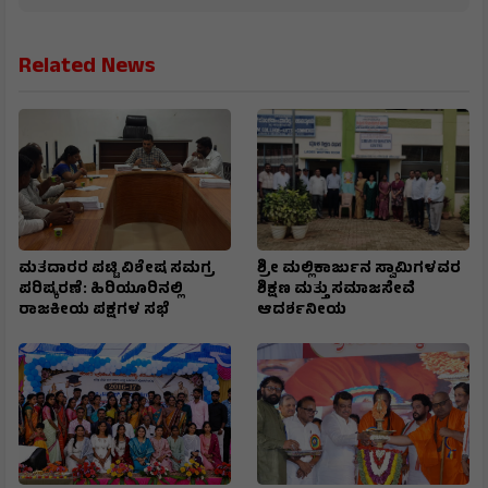
Related News
ಮತದಾರರ ಪಟ್ಟಿ ವಿಶೇಷ ಸಮಗ್ರ
ಶ್ರೀ ಮಲ್ಲಿಕಾರ್ಜುನ ಸ್ವಾಮಿಗಳವರ
ಪರಿಷ್ಕರಣೆ: ಹಿರಿಯೂರಿನಲ್ಲಿ
ಶಿಕ್ಷಣ ಮತ್ತು ಸಮಾಜಸೇವೆ
ರಾಜಕೀಯ ಪಕ್ಷಗಳ ಸಭೆ
ಆದರ್ಶನೀಯ