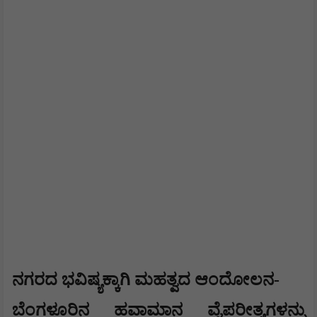
​ನಗರದ ಭವಿಷ್ಯಕ್ಕಾಗಿ ಮಹತ್ವದ ಆಂದೋಲನ-
​ಬೆಂಗಳೂರಿನ ಹವಾಮಾನ ವೈಪರೀತ್ಯಗಳನ್ನು