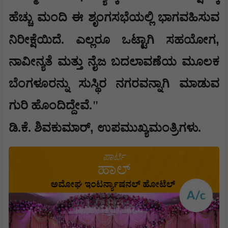
ಹೆಚ್ಚು ಮಂದಿ ಈ ಶೃಂಗಸಭೆಯಲ್ಲಿ ಭಾಗವಹಿಸುವ
,
ನಿರೀಕ್ಷೆಯಿದೆ. ಎಲ್ಲರೂ ಒಟ್ಟಾಗಿ ಸಹಯೋಗ
ನಾವೀನ್ಯತೆ ಮತ್ತು ನೈಜ ಬದಲಾವಣೆಯ ಮೂಲಕ
ಬೆಂಗಳೂರನ್ನು ಸುಸ್ಥಿರ ನಗರವನ್ನಾಗಿ ಮಾಡುವ
ಗುರಿ ಹೊಂದಿದ್ದೇವೆ."
,
ಡಿ.ಕೆ. ಶಿವಕುಮಾರ್
ಉಪಮುಖ್ಯಮಂತ್ರಿಗಳು.​