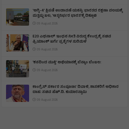
'ಅಗ್ನಿ-4' ಕ್ಷಿಪಣಿ ಉಡಾವಣೆ ಯಶಸ್ವಿ: ಭಾರತದ ರಕ್ಷಣಾ ವಲಯಕ್ಕೆ
ಮತ್ತಷ್ಟು ಬಲ, 'ಆತ್ಮನಿರ್ಭರ ಭಾರತ'ಕ್ಕೆ ದಿಕ್ಸೂಚಿ
09 August 2026
E20 ಎಥನಾಲ್ ಇಂಧನ ನೀತಿ ವಿರುದ್ಧ ಕೇಂದ್ರಕ್ಕೆ ಸಚಿವ
ಪ್ರಿಯಾಂಕ್ ಖರ್ಗೆ ಪ್ರಶ್ನೆಗಳ ಸುರಿಮಳೆ
09 August 2026
‘ಕಸದಿಂದ ಮುಕ್ತಿ’ ಅಭಿಯಾನಕ್ಕೆ ಬೆಸ್ಕಾಂ ಬೆಂಬಲ:
09 August 2026
ಕಾಂಗ್ರೆಸ್ ಸರ್ಕಾರ ಸಂಪೂರ್ಣ ದಿವಾಳಿ, ಶಾಸಕರಿಗೆ ಅಧಿಕಾರ
ದಾಹ: ಸಚಿವ ಹೆಚ್.ಡಿ. ಕುಮಾರಸ್ವಾಮಿ
09 August 2026