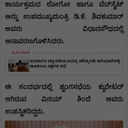
ಕಾರ್ಯಕ್ರಮದ ಲೋಗೋ ಹಾಗೂ ವೆಬ್‌ಸೈಟ್
ಅನ್ನು ಉಪಮುಖ್ಯಮಂತ್ರಿ ಡಿ.ಕೆ. ಶಿವಕುಮಾರ್
ಅವರು ವಿಧಾನಸೌಧದಲ್ಲಿ
ಅನಾವರಣಗೊಳಿಸಿದರು.
ALSO READ
ಮತದಾರರ ಪಟ್ಟಿ ವಿಶೇಷ ಸಮಗ್ರ ಪರಿಷ್ಕರಣೆ: ಹಿರಿಯೂರಿನಲ್ಲಿ
ರಾಜಕೀಯ ಪಕ್ಷಗಳ ಸಭೆ
​ಈ ಸಂದರ್ಭದಲ್ಲಿ ಶೃಂಗಸಭೆಯ ಕ್ಯುರೇಟರ್
ಆಗಿರುವ ವಿನಯ್ ಶಿಂದೆ ಅವರು
ಉಪಸ್ಥಿತರಿದ್ದರು.