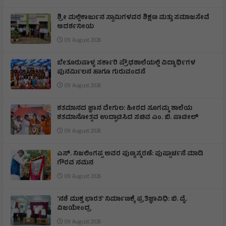
ಶ್ರೀ ಮಲ್ಲಿಕಾರ್ಜುನ ಸ್ವಾಮಿಗಳವರ ಶಿಕ್ಷಣ ಮತ್ತು ಸಮಾಜಸೇವೆ
ಆದರ್ಶನೀಯ
09 August 2026
ಬೇತೂರುಪಾಳ್ಯ ಸರ್ಕಾರಿ ಪ್ರೌಢಶಾಲೆಯಲ್ಲಿ ವಿದ್ಯಾರ್ಥಿಗಳ
ಪುನರ್ಮಿಲನ ಹಾಗೂ ಗುರುವಂದನೆ
09 August 2026
ಶತಮಾನದ ಜ್ಞಾನ ದೇಗುಲ: ಹೀರದ ಸೂಗಮ್ಮ ಶಾಲೆಯ
ಶತಮಾನೋತ್ಸವ ಉದ್ಘಾಟಿಸಿದ ಸಚಿವ ಎಂ. ಬಿ. ಪಾಟೀಲ್
09 August 2026
ಎಸ್. ನಿಜಲಿಂಗಪ್ಪ ಅವರ ಪುಣ್ಯಸ್ಮರಣೆ: ಪುಷ್ಪಾರ್ಚನೆ ಮಾಡಿ
ಗೌರವ ನಮನ​
09 August 2026
'ನಶೆ ಮುಕ್ತ ಭಾರತ' ನಿರ್ಮಾಣಕ್ಕೆ ಪ್ರತಿಜ್ಞಾವಿಧಿ: ಬಿ. ವೈ.
ವಿಜಯೇಂದ್ರ
09 August 2026