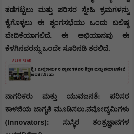
ತಡೆಗಟ್ಟಲು ಮತ್ತು ಪರಿಸರ ಸ್ನೇಹಿ ಕ್ರಮಗಳನ್ನು
ಕೈಗೊಳ್ಳಲು ಈ ಶೃಂಗಸಭೆಯು ಒಂದು ಬಲಿಷ್ಠ
ವೇದಿಕೆಯಾಗಲಿದೆ. ಈ ಅಭಿಯಾನವು ಈ
ಕೆಳಗಿನವರನ್ನು ಒಂದೇ ಸೂರಿನಡಿ ತರಲಿದೆ.
ALSO READ
ಶ್ರೀ ಮಲ್ಲಿಕಾರ್ಜುನ ಸ್ವಾಮಿಗಳವರ ಶಿಕ್ಷಣ ಮತ್ತು ಸಮಾಜಸೇವೆ
ಆದರ್ಶನೀಯ
​ನಾಗರಿಕರು ಮತ್ತು ಯುವಜನತೆ: ಪರಿಸರ
ಕಾಳಜಿಯ ಜಾಗೃತಿ ಮೂಡಿಸಲು.​ನವೋದ್ಯಮಿಗಳು
Innovators):
(
ಸುಸ್ಥಿರ ತಂತ್ರಜ್ಞಾನಗಳ