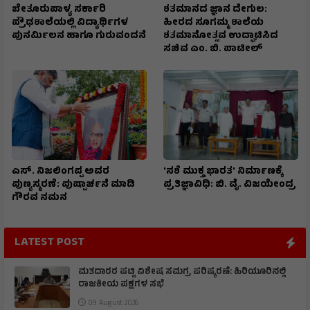
ಬೇತೂರುಪಾಳ್ಯ ಸರ್ಕಾರಿ
ಶತಮಾನದ ಜ್ಞಾನ ದೇಗುಲ:
ಪ್ರೌಢಶಾಲೆಯಲ್ಲಿ ವಿದ್ಯಾರ್ಥಿಗಳ
ಹೀರದ ಸೂಗಮ್ಮ ಶಾಲೆಯ
ಪುನರ್ಮಿಲನ ಹಾಗೂ ಗುರುವಂದನೆ
ಶತಮಾನೋತ್ಸವ ಉದ್ಘಾಟಿಸಿದ
ಸಚಿವ ಎಂ. ಬಿ. ಪಾಟೀಲ್
ಎಸ್. ನಿಜಲಿಂಗಪ್ಪ ಅವರ
'ನಶೆ ಮುಕ್ತ ಭಾರತ' ನಿರ್ಮಾಣಕ್ಕೆ
ಪುಣ್ಯಸ್ಮರಣೆ: ಪುಷ್ಪಾರ್ಚನೆ ಮಾಡಿ
ಪ್ರತಿಜ್ಞಾವಿಧಿ: ಬಿ. ವೈ. ವಿಜಯೇಂದ್ರ
ಗೌರವ ನಮನ​
LATEST POST
ಮತದಾರರ ಪಟ್ಟಿ ವಿಶೇಷ ಸಮಗ್ರ ಪರಿಷ್ಕರಣೆ: ಹಿರಿಯೂರಿನಲ್ಲಿ
ರಾಜಕೀಯ ಪಕ್ಷಗಳ ಸಭೆ
09 August 2026