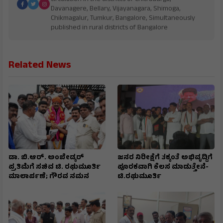
Davanagere, Bellary, Vijayanagara, Shimoga,
Chikmagalur, Tumkur, Bangalore, Simultaneously
published in rural districts of Bangalore
Related News
ಡಾ. ಬಿ.ಆರ್. ಅಂಬೇಡ್ಕರ್
ಜನರ ನಿರೀಕ್ಷೆಗೆ ತಕ್ಕಂತೆ ಅಭಿವೃದ್ದಿಗೆ
ಪ್ರತಿಮೆಗೆ ಸಚಿವ ಟಿ. ರಘುಮೂರ್ತಿ
ಪೂರಕವಾಗಿ ಕೆಲಸ ಮಾಡುತ್ತೇನೆ-
ಮಾಲಾರ್ಪಣೆ; ಗೌರವ ನಮನ
ಟಿ.ರಘುಮೂರ್ತಿ