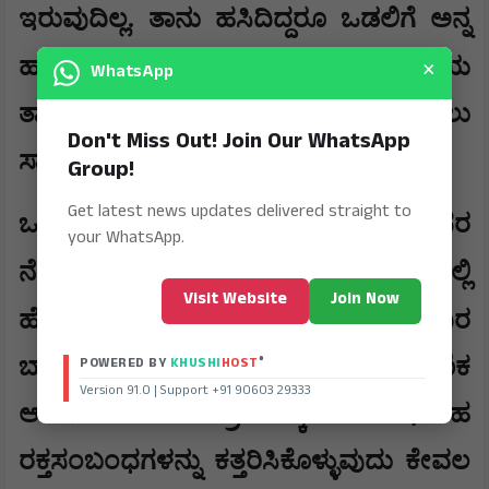
ಇರುವುದಿಲ್ಲ. ತಾನು ಹಸಿದಿದ್ದರೂ ಒಡಲಿಗೆ ಅನ್ನ
×
,
ಹಾಕಿದ ತಾಯಿ
ಬೆವರು ಸುರಿಸಿ ಬೆಳೆಸಿದ ತಂದೆಯ
WhatsApp
ತ್ಯಾಗವನ್ನು ಯಾವುದೇ ಪ್ರೇಮವೂ ಮೀರಿಸಲು
Don't Miss Out! Join Our WhatsApp
ಸಾಧ್ಯವಿಲ್ಲ.
Group!
Get latest news updates delivered straight to
​ಒಡಹುಟ್ಟಿದವರ ಒಡನಾಟ: ಬಾಲ್ಯದ ಸುಂದರ
your WhatsApp.
,
ನೆನಪುಗಳನ್ನು ಹಂಚಿಕೊಂಡು
ಕಷ್ಟ ಸುಖಗಳಲ್ಲಿ
Visit Website
Join Now
,
ಹೆಗಲಾಗುವ ಅಕ್ಕ-ತಂಗಿ
ಅಣ್ಣ-ತಮ್ಮಂದಿರ
®
ಬಾಂಧವ್ಯ ಅಮೂಲ್ಯವಾದದ್ದು. ಕ್ಷಣಿಕ
POWERED BY
KHUSHI
HOST
Version 91.0 | Support +91 90603 29333
ಆಕರ್ಷಣೆಯ ಪ್ರೇಮಕ್ಕಾಗಿ ಇಂತಹ
ರಕ್ತಸಂಬಂಧಗಳನ್ನು ಕತ್ತರಿಸಿಕೊಳ್ಳುವುದು ಕೇವಲ