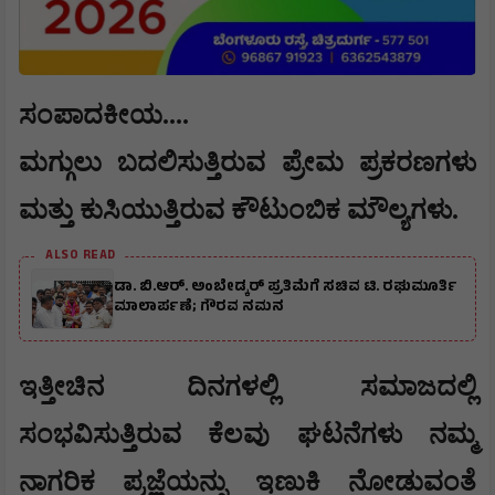
ಸಂಪಾದಕೀಯ....
ಮಗ್ಗುಲು ಬದಲಿಸುತ್ತಿರುವ ಪ್ರೇಮ ಪ್ರಕರಣಗಳು
ಮತ್ತು ಕುಸಿಯುತ್ತಿರುವ ಕೌಟುಂಬಿಕ ಮೌಲ್ಯಗಳು.
ALSO READ
ಡಾ. ಬಿ.ಆರ್. ಅಂಬೇಡ್ಕರ್ ಪ್ರತಿಮೆಗೆ ಸಚಿವ ಟಿ. ರಘುಮೂರ್ತಿ
ಮಾಲಾರ್ಪಣೆ; ಗೌರವ ನಮನ
​ಇತ್ತೀಚಿನ ದಿನಗಳಲ್ಲಿ ಸಮಾಜದಲ್ಲಿ
ಸಂಭವಿಸುತ್ತಿರುವ ಕೆಲವು ಘಟನೆಗಳು ನಮ್ಮ
ನಾಗರಿಕ ಪ್ರಜ್ಞೆಯನ್ನು ಇಣುಕಿ ನೋಡುವಂತೆ