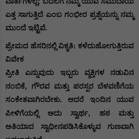
;
ವಾರ್ತೆಗಳಲ್ಲ
ಬದಲಿಗೆ ನಮ್ಮ ಯುವ ಸಮುದಾಯ
ಎತ್ತ ಸಾಗುತ್ತಿದೆ ಎಂಬ ಗಂಭೀರ ಪ್ರಶ್ನೆಯನ್ನು ನಮ್ಮ
ಮುಂದೆ ಇಟ್ಟಿವೆ.
​ಪ್ರೇಮದ ಹೆಸರಿನಲ್ಲಿ ವಿಕೃತಿ: ಕಳೆದುಹೋಗುತ್ತಿರುವ
ವಿವೇಕ
​ಪ್ರೀತಿ ಎನ್ನುವುದು ಇಬ್ಬರು ವ್ಯಕ್ತಿಗಳ ನಡುವಿನ
,
ನಂಬಿಕೆ
ಗೌರವ ಮತ್ತು ಪರಸ್ಪರ ಬೆಳವಣಿಗೆಯ
ಸಂಕೇತವಾಗಿರಬೇಕು. ಆದರೆ ಇಂದಿನ ಯುವ
,
ಪೀಳಿಗೆಯಲ್ಲಿ ಅದು ಸ್ವಾರ್ಥ
ಹಠ ಮತ್ತು
ಅತಿಯಾದ ಸ್ವಾಧೀನಪಡಿಸಿಕೊಳ್ಳುವ ಗುಣವಾಗಿ