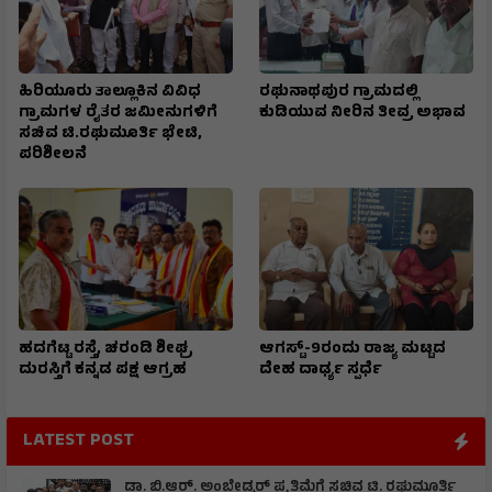
ಹಿರಿಯೂರು ತಾಲ್ಲೂಕಿನ ವಿವಿಧ
ರಘುನಾಥಪುರ ಗ್ರಾಮದಲ್ಲಿ
ಗ್ರಾಮಗಳ ರೈತರ ಜಮೀನುಗಳಿಗೆ
ಕುಡಿಯುವ ನೀರಿನ ತೀವ್ರ ಅಭಾವ
ಸಚಿವ ಟಿ.ರಘುಮೂರ್ತಿ ಭೇಟಿ,
ಪರಿಶೀಲನೆ
ಹದಗೆಟ್ಟ ರಸ್ತೆ, ಚರಂಡಿ ಶೀಘ್ರ
ಆಗಸ್ಟ್-9ರಂದು ರಾಜ್ಯ ಮಟ್ಟದ
ದುರಸ್ತಿಗೆ ಕನ್ನಡ ಪಕ್ಷ ಆಗ್ರಹ
ದೇಹ ದಾರ್ಢ್ಯ ಸ್ಪರ್ಧೆ
LATEST POST
ಡಾ. ಬಿ.ಆರ್. ಅಂಬೇಡ್ಕರ್ ಪ್ರತಿಮೆಗೆ ಸಚಿವ ಟಿ. ರಘುಮೂರ್ತಿ