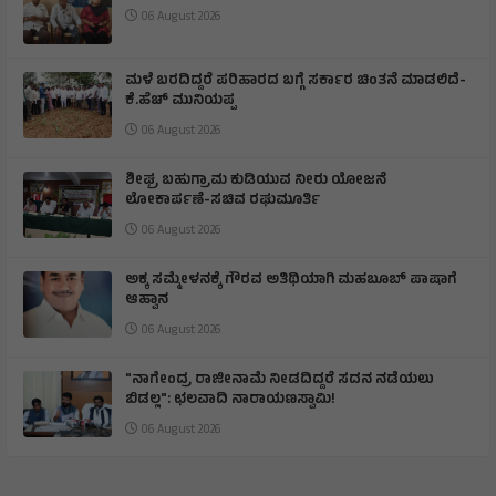
06 August 2026
ಮಳೆ ಬರದಿದ್ದರೆ ಪರಿಹಾರದ ಬಗ್ಗೆ ಸರ್ಕಾರ ಚಿಂತನೆ ಮಾಡಲಿದೆ-
ಕೆ.ಹೆಚ್ ಮುನಿಯಪ್ಪ
06 August 2026
ಶೀಘ್ರ ಬಹುಗ್ರಾಮ ಕುಡಿಯುವ ನೀರು ಯೋಜನೆ
ಲೋಕಾರ್ಪಣೆ-ಸಚಿವ ರಘುಮೂರ್ತಿ
06 August 2026
ಅಕ್ಕ ಸಮ್ಮೇಳನಕ್ಕೆ ಗೌರವ ಅತಿಥಿಯಾಗಿ ಮಹಬೂಬ್ ಪಾಷಾಗೆ
ಆಹ್ವಾನ
06 August 2026
"ನಾಗೇಂದ್ರ ರಾಜೀನಾಮೆ ನೀಡದಿದ್ದರೆ ಸದನ ನಡೆಯಲು
ಬಿಡಲ್ಲ": ಛಲವಾದಿ ನಾರಾಯಣಸ್ವಾಮಿ!
06 August 2026