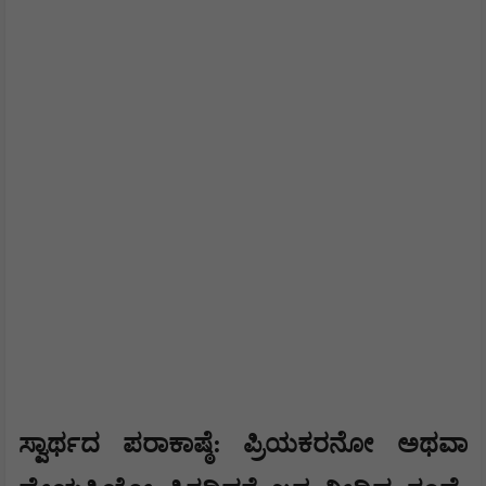
​ಸ್ವಾರ್ಥದ ಪರಾಕಾಷ್ಠೆ: ಪ್ರಿಯಕರನೋ ಅಥವಾ