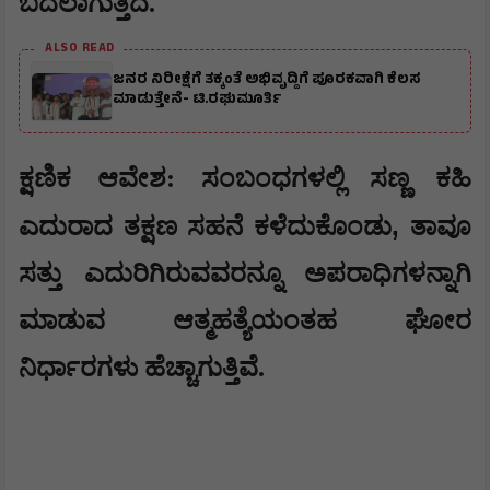
ಬದಲಾಗುತ್ತಿದೆ.
ALSO READ
ಜನರ ನಿರೀಕ್ಷೆಗೆ ತಕ್ಕಂತೆ ಅಭಿವೃದ್ದಿಗೆ ಪೂರಕವಾಗಿ ಕೆಲಸ
ಮಾಡುತ್ತೇನೆ- ಟಿ.ರಘುಮೂರ್ತಿ
​ಕ್ಷಣಿಕ ಆವೇಶ: ಸಂಬಂಧಗಳಲ್ಲಿ ಸಣ್ಣ ಕಹಿ
,
ಎದುರಾದ ತಕ್ಷಣ ಸಹನೆ ಕಳೆದುಕೊಂಡು
ತಾವೂ
ಸತ್ತು ಎದುರಿಗಿರುವವರನ್ನೂ ಅಪರಾಧಿಗಳನ್ನಾಗಿ
ಮಾಡುವ ಆತ್ಮಹತ್ಯೆಯಂತಹ ಘೋರ
ನಿರ್ಧಾರಗಳು ಹೆಚ್ಚಾಗುತ್ತಿವೆ.