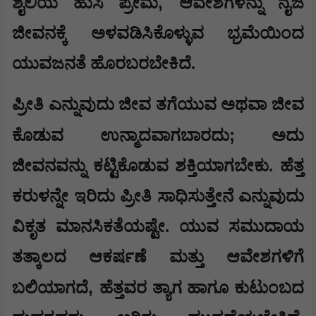
,
ಶೈಲಿಯ ಹುಸಿ ಪ್ರೇಮ
ಆವೇಶಗಳನ್ನು ನೈಜ
ಜೀವನಕ್ಕೆ ಅಳವಡಿಸಿಕೊಳ್ಳುವ ಭ್ರಮೆಯಿಂದ
ಯುವಜನತೆ ಹೊರಬರಬೇಕಿದೆ.
​​ಪ್ರೀತಿ ಎನ್ನುವುದು ಜೀವ ತಗೆಯುವ ಅಥವಾ ಜೀವ
;
ಕೊಡುವ ಉನ್ಮಾದವಾಗಬಾರದು
ಅದು
ಜೀವನವನ್ನು ಕಟ್ಟಿಕೊಡುವ ಶಕ್ತಿಯಾಗಬೇಕು. ಹೆತ್ತ
ಕರುಳನ್ನೇ ಇರಿದು ಪ್ರೀತಿ ಸಾಧಿಸುತ್ತೇನೆ ಎನ್ನುವುದು
ವಿಕೃತ ಮಾನಸಿಕತೆಯಷ್ಟೇ. ಯುವ ಸಮುದಾಯ
ತತ್ಕಾಲದ ಆಕರ್ಷಣೆ ಮತ್ತು ಆವೇಶಗಳಿಗೆ
,
ಬಲಿಯಾಗದೆ
ಹೆತ್ತವರ ತ್ಯಾಗ ಹಾಗೂ ಕುಟುಂಬದ