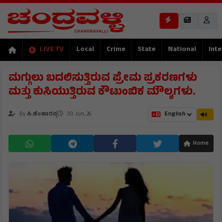
LIVE TV
Local
Crime
State
National
Inte
ಮಗ್ಗುಲು ಬದಲಿಸುತ್ತಿರುವ ಪ್ರೇಮ ಪ್ರಕರಣಗಳು
ಮತ್ತು ಕುಸಿಯುತ್ತಿರುವ ಕೌಟುಂಬಿಕ ಮೌಲ್ಯಗಳು.
By
ಸಿ.ಹೆಂಜಾರಪ್ಪ
30 Jun, 26
Home