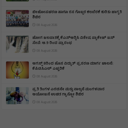
ಬೀಜೋಪಚರಣ ಹಾಗೂ ರಸ ಗೊಬ್ಬರ ಕಲಬೆರಕೆ ಕುರಿತು ಜಾಗೃತಿ
ಶಿಬಿರ
08 August 2026
ಜೋಗ ಜಲಪಾತಕ್ಕೆ ಕೆಎಸ್‍ಆರ್‍ಟಿಸಿ ವಿಶೇಷ ಪ್ಯಾಕೇಜ್ ಬಸ್
ಸೇವೆ: ಆ.9 ರಿಂದ ಪ್ರಾರಂಭ
08 August 2026
ಆಗಸ್ಟ್ 8ರಿಂದ ಹೊಸ ವಿದ್ಯುತ್ ಪ್ರಸರಣ ಮಾರ್ಗ ಚಾಲನೆ:
ಕೆಪಿಟಿಸಿಎಲ್ ಎಚ್ಚರಿಕೆ
08 August 2026
ಪ್ರತಿ ತಿಂಗಳ ಎರಡನೇ ಮತ್ತು ನಾಲ್ಕನೆ ಮಂಗಳವಾರ
ಆಯೋಜನೆ ಉಚಿತ ಗ್ಯಾಸ್ಟ್ರೋ ಶಿಬಿರ
08 August 2026