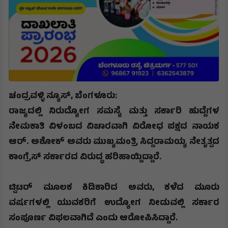
ಚಂದ್ರವಳ್ಳಿ ನ್ಯೂಸ್, ​ಬೆಂಗಳೂರು:
ರಾಜ್ಯದಲ್ಲಿ ನಿರುದ್ಯೋಗ ಸಮಸ್ಯೆ ಮತ್ತು ಸರ್ಕಾರಿ ಹುದ್ದೆಗಳ
ನೇಮಕಾತಿ ವಿಳಂಬದ ವಿಚಾರವಾಗಿ ವಿರೋಧ ಪಕ್ಷದ ನಾಯಕ
ಆರ್. ಅಶೋಕ್ ಅವರು ಮುಖ್ಯಮಂತ್ರಿ ಸಿದ್ದರಾಮಯ್ಯ ನೇತೃತ್ವದ
ಕಾಂಗ್ರೆಸ್ ಸರ್ಕಾರದ ವಿರುದ್ಧ ಹರಿಹಾಯ್ದಿದ್ದಾರೆ.
​ಟ್ವಿಟರ್ ಮೂಲಕ ಕಿಡಿಕಾರಿದ ಅವರು
,
ಕಳೆದ ಮೂರು
ವರ್ಷಗಳಲ್ಲಿ ಯುವಕರಿಗೆ ಉದ್ಯೋಗ ನೀಡುವಲ್ಲಿ ಸರ್ಕಾರ
ಸಂಪೂರ್ಣ ವಿಫಲವಾಗಿದೆ ಎಂದು ಆರೋಪಿಸಿದ್ದಾರೆ.