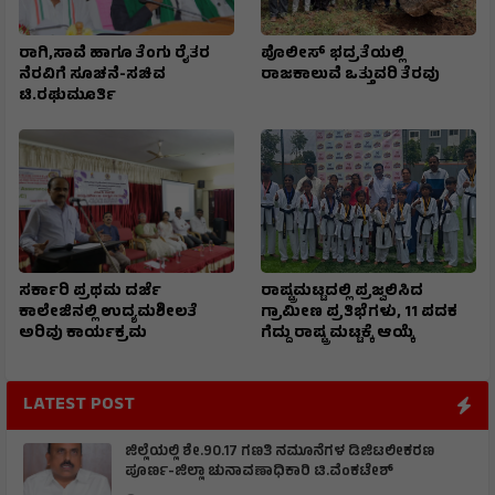
ರಾಗಿ,ಸಾವೆ ಹಾಗೂ ತೆಂಗು ರೈತರ
ಪೊಲೀಸ್ ಭದ್ರತೆಯಲ್ಲಿ
ನೆರವಿಗೆ ಸೂಚನೆ-ಸಚಿವ
ರಾಜಕಾಲುವೆ ಒತ್ತುವರಿ ತೆರವು
ಟಿ.ರಘುಮೂರ್ತಿ
ಸರ್ಕಾರಿ ಪ್ರಥಮ ದರ್ಜೆ
ರಾಷ್ಟ್ರಮಟ್ಟದಲ್ಲಿ ಪ್ರಜ್ವಲಿಸಿದ
ಕಾಲೇಜಿನಲ್ಲಿ ಉದ್ಯಮಶೀಲತೆ
ಗ್ರಾಮೀಣ ಪ್ರತಿಭೆಗಳು, 11 ಪದಕ
ಅರಿವು ಕಾರ್ಯಕ್ರಮ
ಗೆದ್ದು ರಾಷ್ಟ್ರ ಮಟ್ಟಕ್ಕೆ ಆಯ್ಕೆ
LATEST POST
ಜಿಲ್ಲೆಯಲ್ಲಿ ಶೇ.90.17 ಗಣತಿ ನಮೂನೆಗಳ ಡಿಜಿಟಲೀಕರಣ
ಪೂರ್ಣ-ಜಿಲ್ಲಾ ಚುನಾವಣಾಧಿಕಾರಿ ಟಿ.ವೆಂಕಟೇಶ್