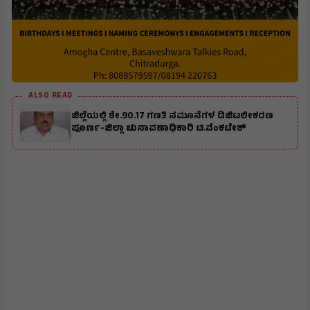
ALSO READ
ಜಿಲ್ಲೆಯಲ್ಲಿ ಶೇ.90.17 ಗಣತಿ ನಮೂನೆಗಳ ಡಿಜಿಟಲೀಕರಣ
ಪೂರ್ಣ-ಜಿಲ್ಲಾ ಚುನಾವಣಾಧಿಕಾರಿ ಟಿ.ವೆಂಕಟೇಶ್