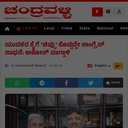
LIVE TV
Local
Crime
State
National
Inte
ಯುವಕರ ಕೈಗೆ 'ಚಿಪ್ಪು' ಕೊಟ್ಟಿದ್ದೇ ಕಾಂಗ್ರೆಸ್
ಸಾಧನೆ: ಅಶೋಕ್ ವಾಗ್ದಾಳಿ
By
Chandravalli News
05 Apr, 26
Home