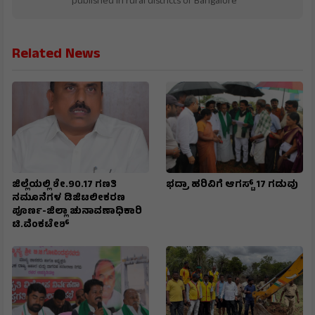
published in rural districts of Bangalore
Related News
ಜಿಲ್ಲೆಯಲ್ಲಿ ಶೇ.90.17 ಗಣತಿ
ಭದ್ರಾ ಹರಿವಿಗೆ ಆಗಸ್ಟ್ 17 ಗಡುವು
ನಮೂನೆಗಳ ಡಿಜಿಟಲೀಕರಣ
ಪೂರ್ಣ-ಜಿಲ್ಲಾ ಚುನಾವಣಾಧಿಕಾರಿ
ಟಿ.ವೆಂಕಟೇಶ್