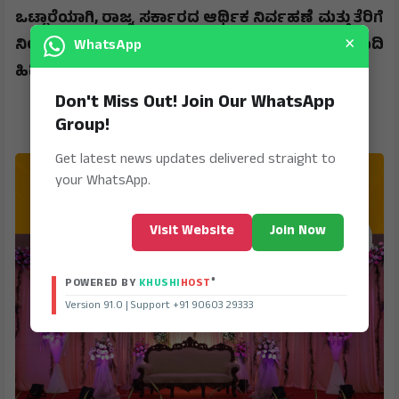
​ಒಟ್ಟಾರೆಯಾಗಿ
,
ರಾಜ್ಯ ಸರ್ಕಾರದ ಆರ್ಥಿಕ ನಿರ್ವಹಣೆ ಮತ್ತು ತೆರಿಗೆ
×
ನೀತಿಗಳ ವಿರುದ್ಧ ಪ್ರತಿಪಕ್ಷಗಳು ಈಗ ಆಕ್ರಮಣಕಾರಿ ಹಾದಿ
WhatsApp
ಹಿಡಿದಿವೆ.
Don't Miss Out! Join Our WhatsApp
Group!
Get latest news updates delivered straight to
your WhatsApp.
Visit Website
Join Now
®
POWERED BY
KHUSHI
HOST
Version 91.0 | Support +91 90603 29333