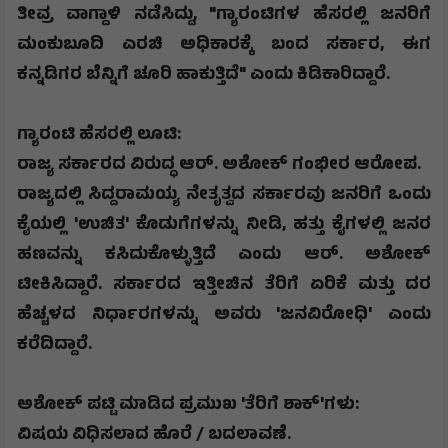
ತೀವ್ರ ವಾಗ್ದಾಳಿ ನಡೆಸಿದ್ದು
, "
ಗ್ಯಾರಂಟಿಗಳ ಹೆಸರಲ್ಲಿ ಜನರಿಗೆ
ಮಂಕುಬೂದಿ ಎರಚಿ ಅಧಿಕಾರಕ್ಕೆ ಬಂದ ಸರ್ಕಾರ
,
ಈಗ
ಕನ್ನಡಿಗರ ಬೆನ್ನಿಗೆ ಚೂರಿ ಹಾಕುತ್ತಿದೆ" ಎಂದು ಕಿಡಿಕಾರಿದ್ದಾರೆ.
​ಗ್ಯಾರಂಟಿ ಹೆಸರಲ್ಲಿ ಲೂಟಿ:
ರಾಜ್ಯ ಸರ್ಕಾರದ ವಿರುದ್ಧ ಆರ್. ಅಶೋಕ್ ಗಂಭೀರ ಆರೋಪ
.
​ರಾಜ್ಯದಲ್ಲಿ ಸಿದ್ದರಾಮಯ್ಯ ನೇತೃತ್ವದ ಸರ್ಕಾರವು ಜನರಿಗೆ ಒಂದು
ಕೈಯಲ್ಲಿ
'
ಉಚಿತ
'
ಕೊಡುಗೆಗಳನ್ನು ನೀಡಿ
,
ಹತ್ತು ಕೈಗಳಲ್ಲಿ ಜನರ
ಹಣವನ್ನು ಕಸಿದುಕೊಳ್ಳುತ್ತಿದೆ ಎಂದು ಆರ್. ಅಶೋಕ್
ಟೀಕಿಸಿದ್ದಾರೆ. ಸರ್ಕಾರದ ಇತ್ತೀಚಿನ ತೆರಿಗೆ ಏರಿಕೆ ಮತ್ತು ದರ
ಹೆಚ್ಚಳದ ನಿರ್ಧಾರಗಳನ್ನು ಅವರು
'
ಜನವಿರೋಧಿ
'
ಎಂದು
ಕರೆದಿದ್ದಾರೆ.
​ಅಶೋಕ್ ಪಟ್ಟಿ ಮಾಡಿದ ಪ್ರಮುಖ
'
ತೆರಿಗೆ ಶಾಕ್
'
ಗಳು:
ವಿಷಯ ವಿಧಿಸಲಾದ ಹೊರೆ / ಬದಲಾವಣೆ
.