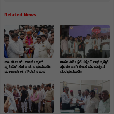
Related News
ಡಾ. ಬಿ.ಆರ್. ಅಂಬೇಡ್ಕರ್
ಜನರ ನಿರೀಕ್ಷೆಗೆ ತಕ್ಕಂತೆ ಅಭಿವೃದ್ದಿಗೆ
ಪ್ರತಿಮೆಗೆ ಸಚಿವ ಟಿ. ರಘುಮೂರ್ತಿ
ಪೂರಕವಾಗಿ ಕೆಲಸ ಮಾಡುತ್ತೇನೆ-
ಮಾಲಾರ್ಪಣೆ; ಗೌರವ ನಮನ
ಟಿ.ರಘುಮೂರ್ತಿ