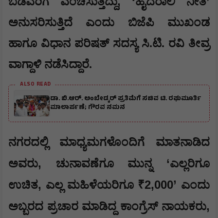
, ‘
’
ಬಡವರಿಗೆ ವಂಚಿಸುತ್ತಿದ್ದು
ಹೈದರಾಲಿ ನೀತಿ
ಅನುಸರಿಸುತ್ತಿದೆ ಎಂದು ಬಿಜೆಪಿ ಮುಖಂಡ
ಹಾಗೂ ವಿಧಾನ ಪರಿಷತ್ ಸದಸ್ಯ ಸಿ.ಟಿ. ರವಿ ತೀವ್ರ
ವಾಗ್ದಾಳಿ ನಡೆಸಿದ್ದಾರೆ.
ALSO READ
ಡಾ. ಬಿ.ಆರ್. ಅಂಬೇಡ್ಕರ್ ಪ್ರತಿಮೆಗೆ ಸಚಿವ ಟಿ. ರಘುಮೂರ್ತಿ
ಮಾಲಾರ್ಪಣೆ; ಗೌರವ ನಮನ
​ನಗರದಲ್ಲಿ ಮಾಧ್ಯಮಗಳೊಂದಿಗೆ ಮಾತನಾಡಿದ
,
‘
ಅವರು
ಚುನಾವಣೆಗೂ ಮುನ್ನ
ಎಲ್ಲರಿಗೂ
,
₹2,000’
ಉಚಿತ
ಎಲ್ಲ ಮಹಿಳೆಯರಿಗೂ
ಎಂದು
,
ಅಬ್ಬರದ ಪ್ರಚಾರ ಮಾಡಿದ್ದ ಕಾಂಗ್ರೆಸ್ ನಾಯಕರು