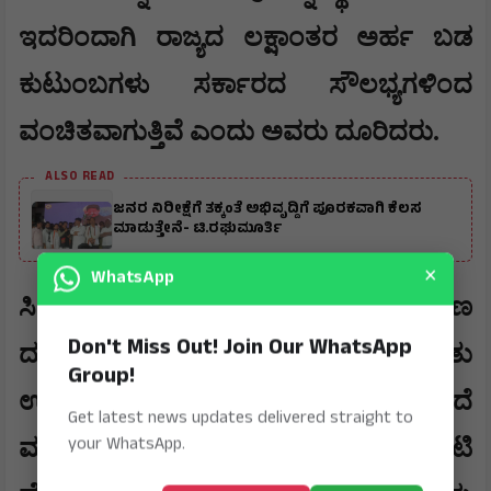
ಇದರಿಂದಾಗಿ ರಾಜ್ಯದ ಲಕ್ಷಾಂತರ ಅರ್ಹ ಬಡ
ಕುಟುಂಬಗಳು ಸರ್ಕಾರದ ಸೌಲಭ್ಯಗಳಿಂದ
ವಂಚಿತವಾಗುತ್ತಿವೆ ಎಂದು ಅವರು ದೂರಿದರು.
ALSO READ
ಜನರ ನಿರೀಕ್ಷೆಗೆ ತಕ್ಕಂತೆ ಅಭಿವೃದ್ದಿಗೆ ಪೂರಕವಾಗಿ ಕೆಲಸ
ಮಾಡುತ್ತೇನೆ- ಟಿ.ರಘುಮೂರ್ತಿ
×
WhatsApp
​ಸಿಎಜಿ ವರದಿಯಲ್ಲಿ ಗೃಹಲಕ್ಷ್ಮಿ ಯೋಜನೆಯ ಹಣ
Don't Miss Out! Join Our WhatsApp
ದುರುಪಯೋಗವಾಗಿರುವ ಕುರಿತು
Group!
ಉಲ್ಲೇಖವಿದ್ದರೂ ಸರ್ಕಾರ ತನಿಖೆಗೆ ಆದೇಶಿಸದೆ
Get latest news updates delivered straight to
your WhatsApp.
ಮೌನ ವಹಿಸಿದೆ. ಬಡವರ ಹೆಸರಿನಲ್ಲಿ ಲೂಟಿ