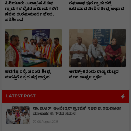
ಹಿರಿಯೂರು ತಾಲ್ಲೂಕಿನ ವಿವಿಧ
ರಘುನಾಥಪುರ ಗ್ರಾಮದಲ್ಲಿ
ಗ್ರಾಮಗಳ ರೈತರ ಜಮೀನುಗಳಿಗೆ
ಕುಡಿಯುವ ನೀರಿನ ತೀವ್ರ ಅಭಾವ
ಸಚಿವ ಟಿ.ರಘುಮೂರ್ತಿ ಭೇಟಿ,
ಪರಿಶೀಲನೆ
ಹದಗೆಟ್ಟ ರಸ್ತೆ, ಚರಂಡಿ ಶೀಘ್ರ
ಆಗಸ್ಟ್-9ರಂದು ರಾಜ್ಯ ಮಟ್ಟದ
ದುರಸ್ತಿಗೆ ಕನ್ನಡ ಪಕ್ಷ ಆಗ್ರಹ
ದೇಹ ದಾರ್ಢ್ಯ ಸ್ಪರ್ಧೆ
LATEST POST
ಡಾ. ಬಿ.ಆರ್. ಅಂಬೇಡ್ಕರ್ ಪ್ರತಿಮೆಗೆ ಸಚಿವ ಟಿ. ರಘುಮೂರ್ತಿ
ಮಾಲಾರ್ಪಣೆ; ಗೌರವ ನಮನ
06 August 2026