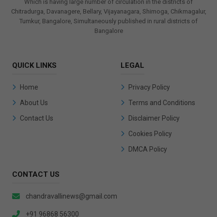
Which is having large number of circulation in the districts of
Chitradurga, Davanagere, Bellary, Vijayanagara, Shimoga, Chikmagalur,
Tumkur, Bangalore, Simultaneously published in rural districts of
Bangalore
QUICK LINKS
LEGAL
Home
Privacy Policy
About Us
Terms and Conditions
Contact Us
Disclaimer Policy
Cookies Policy
DMCA Policy
CONTACT US
chandravallinews@gmail.com
+91 96868 56300