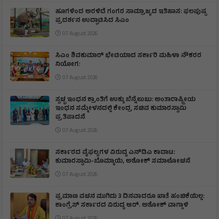
ಹೂಗಳಿಂದ ಅರಳಿದೆ ಗಂಗರ ಸಾಮ್ರಾಜ್ಯದ ಇತಿಹಾಸ: ಫಲಪುಷ್ಪ
ಪ್ರದರ್ಶನ ಉದ್ಘಾಟಿಸಿದ ಸಿಎಂ
07 August 2026
ಸಿಎಂ ಶಿವಕುಮಾರ್‌ ಭೇಟಿಯಾದ ಸರ್ಕಾರಿ ಮಹಿಳಾ ನೌಕರರ
ನಿಯೋಗ:
07 August 2026
ಸ್ವಚ್ಛ ಇಂಧನ ಕ್ರಾಂತಿಗೆ ಉಕ್ಕು ಬೆನ್ನೆಲುಬು: ಅಂತಾರಾಷ್ಟ್ರೀಯ
ಇಂಧನ ಸಮ್ಮೇಳನದಲ್ಲಿ ಕೇಂದ್ರ ಸಚಿವ ಕುಮಾರಸ್ವಾಮಿ
ಪ್ರತಿಪಾದನೆ
07 August 2026
ಸರ್ಕಾರದ ವೈಫಲ್ಯಗಳ ವಿರುದ್ಧ ಎನ್‌ಡಿಎ ಕಾದಾಟ:
ಕುಮಾರಸ್ವಾಮಿ-ಬೊಮ್ಮಾಯಿ, ಅಶೋಕ್ ಸಮಾಲೋಚನೆ
07 August 2026
ಪ್ರಮಾಣ ವಚನ ಮುಗಿದು 3 ದಿನವಾದರೂ ಖಾತೆ ಹಂಚಿಕೆಯಿಲ್ಲ:
ಕಾಂಗ್ರೆಸ್ ಸರ್ಕಾರದ ವಿರುದ್ಧ ಆರ್‌. ಅಶೋಕ್ ವಾಗ್ದಾಳಿ
07 August 2026