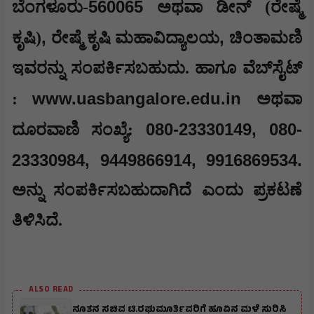
560065
ಬೆಂಗಳೂರು-
ಅಥವಾ ಡೀನ್ (ರೇಷ್ಮೆ
,
,
ಕೃಷಿ)
ರೇಷ್ಮೆ ಕೃಷಿ ಮಹಾವಿದ್ಯಾಲಯ
ಚಿಂತಾಮಣಿ
ಇವರನ್ನು ಸಂಪರ್ಕಿಸಬಹುದು. ಹಾಗೂ ವೆಬ್‍ಸೈಟ್
www.uasbangalore.edu.in
:
ಅಥವಾ
080-23330149, 080-
ದೂರವಾಣಿ ಸಂಖ್ಯೆ:
23330984, 9449866914, 9916869534.
ಅನ್ನು ಸಂಪರ್ಕಿಸಬಹುದಾಗಿದೆ ಎಂದು ಪ್ರಕಟಣೆ
ತಿಳಿಸಿದೆ.
ALSO READ
ನೂತನ ಸಚಿವ ಟಿ.ರಘುಮೂರ್ತಿವರಿಗೆ ಹೂವಿನ ಮಳೆ ಸುರಿಸಿ