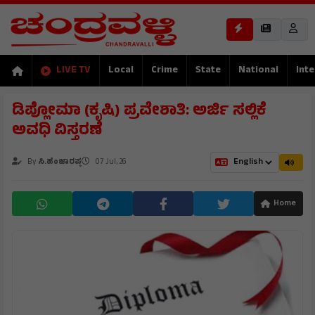
LIVE TV
Local
Crime
State
National
Inte
ಡಿಪ್ಲೋಮಾ (ಕೃಷಿ) ಪ್ರವೇಶಾತಿ: ಅರ್ಜಿ ಸಲ್ಲಿಕೆ
ಅವಧಿ ವಿಸ್ತರಣೆ
By
ಸಿ.ಹೆಂಜಾರಪ್ಪ
07 Jul, 26
Home