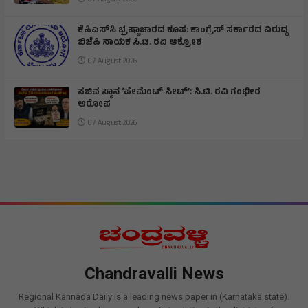
ಕೆಪಿಎಸ್‌ಸಿ ಭ್ರಷ್ಟಾಚಾರದ ಕೂಪ: ಕಾಂಗ್ರೆಸ್ ಸರ್ಕಾರದ ವಿರುದ್ಧ
ಬಿಜೆಪಿ ನಾಯಕ ಸಿ.ಟಿ. ರವಿ ಆಕ್ರೋಶ
07 August 2026
ಸಚಿವ ಸ್ಥಾನ ‘ಪೇಮೆಂಟ್ ಸೀಟ್’: ಸಿ.ಟಿ. ರವಿ ಗಂಭೀರ
ಆರೋಪ
07 August 2026
Chandravalli News
Regional Kannada Daily is a leading news paper in (Karnataka state).