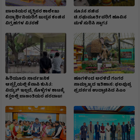
ಬಾಲಕಿಯರ ವೃತ್ತಿಪರ ಕಾಲೇಜು
ನೂತನ ಸಚಿವ
ವಿದ್ಯಾರ್ಥಿನಿಯರಿಗೆ ಬುದ್ದನ ಕಂಚಿನ
ಟಿ.ರಘುಮೂರ್ತಿವರಿಗೆ ಹೂವಿನ
ವಿಗ್ರಹಗಳ ವಿತರಣೆ
ಮಳೆ ಸುರಿಸಿ ಸ್ವಾಗತ
ಹಿರಿಯೂರು ಸಾರ್ವಜನಿಕ
ಹೂಗಳಿಂದ ಅರಳಿದೆ ಗಂಗರ
ಆಸ್ಪತ್ರೆಯಲ್ಲಿ ಕೆನಾಪಿ ಕುಸಿತ:
ಸಾಮ್ರಾಜ್ಯದ ಇತಿಹಾಸ: ಫಲಪುಷ್ಪ
ವಿದ್ಯುತ್‌ ಇಲ್ಲದೆ, ಸೊಳ್ಳೆಗಳ ಕಾಟಕ್ಕೆ
ಪ್ರದರ್ಶನ ಉದ್ಘಾಟಿಸಿದ ಸಿಎಂ
ಕತ್ತಲಲ್ಲಿ ಬಾಣಂತಿಯರ ಪರದಾಟ!