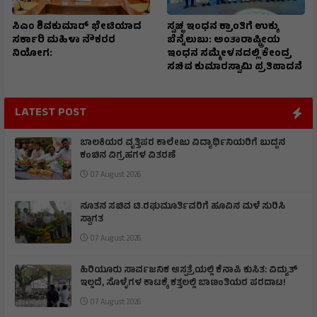
ಸಿಎಂ ಶಿವಕುಮಾರ್‌ ಭೇಟಿಯಾದ
ಸ್ವಚ್ಛ ಇಂಧನ ಕ್ರಾಂತಿಗೆ ಉಕ್ಕು
ಸರ್ಕಾರಿ ಮಹಿಳಾ ನೌಕರರ
ಬೆನ್ನೆಲುಬು: ಅಂತಾರಾಷ್ಟ್ರೀಯ
ನಿಯೋಗ:
ಇಂಧನ ಸಮ್ಮೇಳನದಲ್ಲಿ ಕೇಂದ್ರ
ಸಚಿವ ಕುಮಾರಸ್ವಾಮಿ ಪ್ರತಿಪಾದನೆ
LATEST POST
ಬಾಲಕಿಯರ ವೃತ್ತಿಪರ ಕಾಲೇಜು ವಿದ್ಯಾರ್ಥಿನಿಯರಿಗೆ ಬುದ್ದನ
ಕಂಚಿನ ವಿಗ್ರಹಗಳ ವಿತರಣೆ
07 August 2026
ನೂತನ ಸಚಿವ ಟಿ.ರಘುಮೂರ್ತಿವರಿಗೆ ಹೂವಿನ ಮಳೆ ಸುರಿಸಿ
ಸ್ವಾಗತ
07 August 2026
ಹಿರಿಯೂರು ಸಾರ್ವಜನಿಕ ಆಸ್ಪತ್ರೆಯಲ್ಲಿ ಕೆನಾಪಿ ಕುಸಿತ: ವಿದ್ಯುತ್‌
ಇಲ್ಲದೆ, ಸೊಳ್ಳೆಗಳ ಕಾಟಕ್ಕೆ ಕತ್ತಲಲ್ಲಿ ಬಾಣಂತಿಯರ ಪರದಾಟ!
07 August 2026