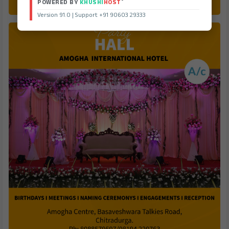
®
POWERED BY
KHUSHI
HOST
Version 91.0 | Support +91 90603 29333