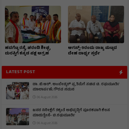
ಹದಗೆಟ್ಟ ರಸ್ತೆ, ಚರಂಡಿ ಶೀಘ್ರ
ಆಗಸ್ಟ್-9ರಂದು ರಾಜ್ಯ ಮಟ್ಟದ
ದುರಸ್ತಿಗೆ ಕನ್ನಡ ಪಕ್ಷ ಆಗ್ರಹ
ದೇಹ ದಾರ್ಢ್ಯ ಸ್ಪರ್ಧೆ
LATEST POST
ಡಾ. ಬಿ.ಆರ್. ಅಂಬೇಡ್ಕರ್ ಪ್ರತಿಮೆಗೆ ಸಚಿವ ಟಿ. ರಘುಮೂರ್ತಿ
ಮಾಲಾರ್ಪಣೆ; ಗೌರವ ನಮನ
06 August 2026
ಜನರ ನಿರೀಕ್ಷೆಗೆ ತಕ್ಕಂತೆ ಅಭಿವೃದ್ದಿಗೆ ಪೂರಕವಾಗಿ ಕೆಲಸ
ಮಾಡುತ್ತೇನೆ- ಟಿ.ರಘುಮೂರ್ತಿ
06 August 2026