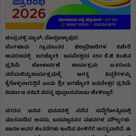
ಚಂದ್ರವಳ್ಳಿ ನ್ಯೂಸ್
,
ದೊಡ್ಡಬಳ್ಳಾಪುರ:
ಬೆಂಗಳೂರು ಗ್ರಾಮಾಂತರ ಜಿಲ್ಲಾಧಿಕಾರಿಗಳ ಕಚೇರಿ
ಆವರಣದಲ್ಲಿ ಜಗಜ್ಯೋತಿ ಬಸವೇಶ್ವರರ 450 ಕೆ.ಜಿ ಕಂಚಿನ
ಪ್ರತಿಮೆ ಲೋಕಾರ್ಪಣೆ ಕಾರ್ಯಕ್ರಮ ಏ.6ರಂದು
ನಡೆಯಲಿದ್ದು
,
ಕಾರ್ಯಕ್ರಮಕ್ಕೆ ಅಗತ್ಯ ಸಿದ್ದತೆಗಳನ್ನು
ಕೈಗೊಳ್ಳಲಾಗುತ್ತಿದೆ ಎಂದು ಶ್ರೀ ಜಗಜ್ಯೋತಿ ಬಸವೇಶ್ವರ ಪ್ರತಿಮೆ
ನಿರ್ಮಾಣ ಸಮಿತಿ ಸದಸ್ಯ ಪುಟ್ಟಬಸವರಾಜು ಹೇಳಿದ್ದಾರೆ.
ನಗರದ ಬಸವ ಭವನದಲ್ಲಿ ನಡೆದ ಸುದ್ಧಿಗೋಷ್ಟಿಯಲ್ಲಿ
ಮಾತನಾಡಿದ ಅವರು
,
ಬಸವಣ್ಣನವರ ವಚನಗಳ ಮೌಲ್ಯಗಳು
ಹಾಗೂ ಅವರ ಚಿಂತನೆಗಳು ಇಂದಿನ ಪೀಳಿಗೆಗೆ ಅಗತ್ಯವಾಗಿದೆ. ಈ