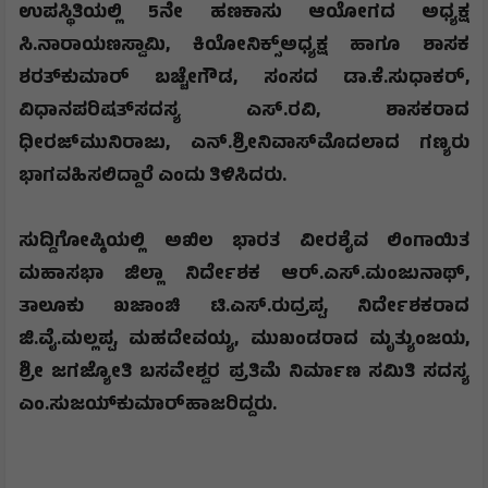
ಉಪಸ್ಥಿತಿಯಲ್ಲಿ 5ನೇ ಹಣಕಾಸು ಆಯೋಗದ ಅಧ್ಯಕ್ಷ
ಸಿ.ನಾರಾಯಣಸ್ವಾಮಿ
,
ಕಿಯೋನಿಕ್ಸ್‌ಅಧ್ಯಕ್ಷ ಹಾಗೂ ಶಾಸಕ
ಶರತ್‌ಕುಮಾರ್ ಬಚ್ಚೇಗೌಡ
,
ಸಂಸದ ಡಾ.ಕೆ.ಸುಧಾಕರ್‌
,
ವಿಧಾನಪರಿಷತ್‌ಸದಸ್ಯ ಎಸ್‌.ರವಿ
,
ಶಾಸಕರಾದ
ಧೀರಜ್‌ಮುನಿರಾಜು
,
ಎನ್‌.ಶ್ರೀನಿವಾಸ್‌ಮೊದಲಾದ ಗಣ್ಯರು
ಭಾಗವಹಿಸಲಿದ್ದಾರೆ ಎಂದು ತಿಳಿಸಿದರು.
ಸುದ್ದಿಗೋಷ್ಠಿಯಲ್ಲಿ ಅಖಿಲ ಭಾರತ ವೀರಶೈವ ಲಿಂಗಾಯಿತ
ಮಹಾಸಭಾ ಜಿಲ್ಲಾ ನಿರ್ದೇಶಕ ಆರ್‌.ಎಸ್‌.ಮಂಜುನಾಥ್
,
ತಾಲೂಕು ಖಜಾಂಚಿ ಟಿ.ಎಸ್‌.ರುದ್ರಪ್ಪ
,
ನಿರ್ದೇಶಕರಾದ
ಜಿ.ವೈ.ಮಲ್ಲಪ್ಪ
,
ಮಹದೇವಯ್ಯ
,
ಮುಖಂಡರಾದ ಮೃತ್ಯುಂಜಯ
,
ಶ್ರೀ ಜಗಜ್ಯೋತಿ ಬಸವೇಶ್ವರ ಪ್ರತಿಮೆ ನಿರ್ಮಾಣ ಸಮಿತಿ ಸದಸ್ಯ
ಎಂ.ಸುಜಯ್‌ಕುಮಾರ್‌ಹಾಜರಿದ್ದರು.