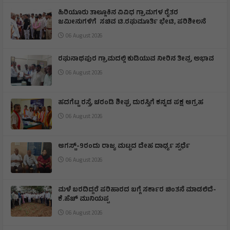
ಹಿರಿಯೂರು ತಾಲ್ಲೂಕಿನ ವಿವಿಧ ಗ್ರಾಮಗಳ ರೈತರ
ಜಮೀನುಗಳಿಗೆ ಸಚಿವ ಟಿ.ರಘುಮೂರ್ತಿ ಭೇಟಿ, ಪರಿಶೀಲನೆ
06 August 2026
ರಘುನಾಥಪುರ ಗ್ರಾಮದಲ್ಲಿ ಕುಡಿಯುವ ನೀರಿನ ತೀವ್ರ ಅಭಾವ
06 August 2026
ಹದಗೆಟ್ಟ ರಸ್ತೆ, ಚರಂಡಿ ಶೀಘ್ರ ದುರಸ್ತಿಗೆ ಕನ್ನಡ ಪಕ್ಷ ಆಗ್ರಹ
06 August 2026
ಆಗಸ್ಟ್-9ರಂದು ರಾಜ್ಯ ಮಟ್ಟದ ದೇಹ ದಾರ್ಢ್ಯ ಸ್ಪರ್ಧೆ
06 August 2026
ಮಳೆ ಬರದಿದ್ದರೆ ಪರಿಹಾರದ ಬಗ್ಗೆ ಸರ್ಕಾರ ಚಿಂತನೆ ಮಾಡಲಿದೆ-
ಕೆ.ಹೆಚ್ ಮುನಿಯಪ್ಪ
06 August 2026