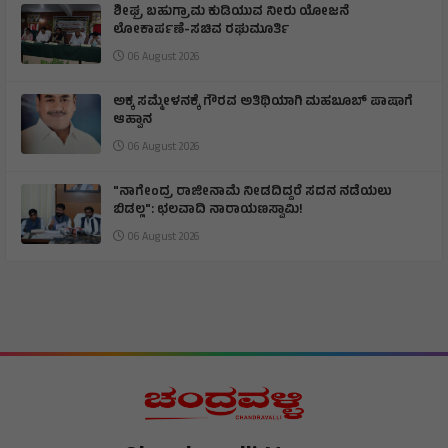
ಶೀಘ್ರ ಬಹುಗ್ರಾಮ ಕುಡಿಯುವ ನೀರು ಯೋಜನೆ
ಲೋಕಾರ್ಪಣೆ-ಸಚಿವ ರಘುಮೂರ್ತಿ
06 August 2026
ಅಕ್ಕ ಸಮ್ಮೇಳನಕ್ಕೆ ಗೌರವ ಅತಿಥಿಯಾಗಿ ಮಹಬೂಬ್ ಪಾಷಾಗೆ
ಆಹ್ವಾನ
06 August 2026
"ನಾಗೇಂದ್ರ ರಾಜೀನಾಮೆ ನೀಡದಿದ್ದರೆ ಸದನ ನಡೆಯಲು
ಬಿಡಲ್ಲ": ಛಲವಾದಿ ನಾರಾಯಣಸ್ವಾಮಿ!
06 August 2026