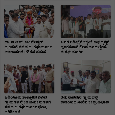
ಡಾ. ಬಿ.ಆರ್. ಅಂಬೇಡ್ಕರ್
ಜನರ ನಿರೀಕ್ಷೆಗೆ ತಕ್ಕಂತೆ ಅಭಿವೃದ್ದಿಗೆ
ಪ್ರತಿಮೆಗೆ ಸಚಿವ ಟಿ. ರಘುಮೂರ್ತಿ
ಪೂರಕವಾಗಿ ಕೆಲಸ ಮಾಡುತ್ತೇನೆ-
ಮಾಲಾರ್ಪಣೆ; ಗೌರವ ನಮನ
ಟಿ.ರಘುಮೂರ್ತಿ
ಹಿರಿಯೂರು ತಾಲ್ಲೂಕಿನ ವಿವಿಧ
ರಘುನಾಥಪುರ ಗ್ರಾಮದಲ್ಲಿ
ಗ್ರಾಮಗಳ ರೈತರ ಜಮೀನುಗಳಿಗೆ
ಕುಡಿಯುವ ನೀರಿನ ತೀವ್ರ ಅಭಾವ
ಸಚಿವ ಟಿ.ರಘುಮೂರ್ತಿ ಭೇಟಿ,
ಪರಿಶೀಲನೆ