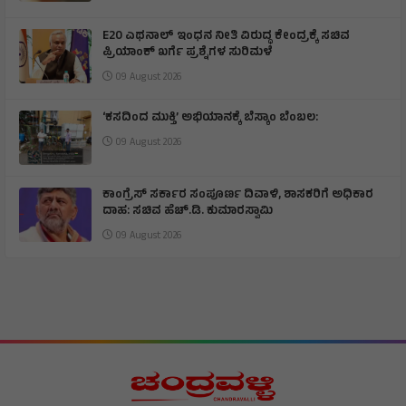
E20 ಎಥನಾಲ್ ಇಂಧನ ನೀತಿ ವಿರುದ್ಧ ಕೇಂದ್ರಕ್ಕೆ ಸಚಿವ
ಪ್ರಿಯಾಂಕ್ ಖರ್ಗೆ ಪ್ರಶ್ನೆಗಳ ಸುರಿಮಳೆ
09 August 2026
‘ಕಸದಿಂದ ಮುಕ್ತಿ’ ಅಭಿಯಾನಕ್ಕೆ ಬೆಸ್ಕಾಂ ಬೆಂಬಲ:
09 August 2026
ಕಾಂಗ್ರೆಸ್ ಸರ್ಕಾರ ಸಂಪೂರ್ಣ ದಿವಾಳಿ, ಶಾಸಕರಿಗೆ ಅಧಿಕಾರ
ದಾಹ: ಸಚಿವ ಹೆಚ್.ಡಿ. ಕುಮಾರಸ್ವಾಮಿ
09 August 2026