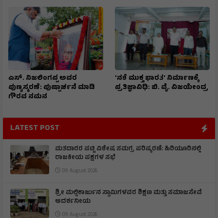
ಎಸ್. ನಿಜಲಿಂಗಪ್ಪ ಅವರ
'ನಶೆ ಮುಕ್ತ ಭಾರತ' ನಿರ್ಮಾಣಕ್ಕೆ
ಪುಣ್ಯಸ್ಮರಣೆ: ಪುಷ್ಪಾರ್ಚನೆ ಮಾಡಿ
ಪ್ರತಿಜ್ಞಾವಿಧಿ: ಬಿ. ವೈ. ವಿಜಯೇಂದ್ರ
ಗೌರವ ನಮನ​
LATEST POST
ಮತದಾರರ ಪಟ್ಟಿ ವಿಶೇಷ ಸಮಗ್ರ ಪರಿಷ್ಕರಣೆ: ಹಿರಿಯೂರಿನಲ್ಲಿ
ರಾಜಕೀಯ ಪಕ್ಷಗಳ ಸಭೆ
09 August 2026
ಶ್ರೀ ಮಲ್ಲಿಕಾರ್ಜುನ ಸ್ವಾಮಿಗಳವರ ಶಿಕ್ಷಣ ಮತ್ತು ಸಮಾಜಸೇವೆ
ಆದರ್ಶನೀಯ
09 August 2026