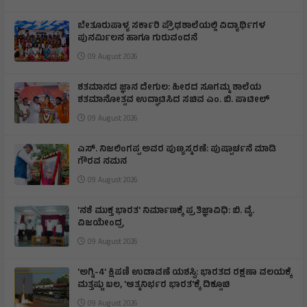
ಬೇತೂರುಪಾಳ್ಯ ಸರ್ಕಾರಿ ಪ್ರೌಢಶಾಲೆಯಲ್ಲಿ ವಿದ್ಯಾರ್ಥಿಗಳ
ಪುನರ್ಮಿಲನ ಹಾಗೂ ಗುರುವಂದನೆ
09 August 2026
ಶತಮಾನದ ಜ್ಞಾನ ದೇಗುಲ: ಹೀರದ ಸೂಗಮ್ಮ ಶಾಲೆಯ
ಶತಮಾನೋತ್ಸವ ಉದ್ಘಾಟಿಸಿದ ಸಚಿವ ಎಂ. ಬಿ. ಪಾಟೀಲ್
09 August 2026
ಎಸ್. ನಿಜಲಿಂಗಪ್ಪ ಅವರ ಪುಣ್ಯಸ್ಮರಣೆ: ಪುಷ್ಪಾರ್ಚನೆ ಮಾಡಿ
ಗೌರವ ನಮನ​
09 August 2026
'ನಶೆ ಮುಕ್ತ ಭಾರತ' ನಿರ್ಮಾಣಕ್ಕೆ ಪ್ರತಿಜ್ಞಾವಿಧಿ: ಬಿ. ವೈ.
ವಿಜಯೇಂದ್ರ
09 August 2026
'ಅಗ್ನಿ-4' ಕ್ಷಿಪಣಿ ಉಡಾವಣೆ ಯಶಸ್ವಿ: ಭಾರತದ ರಕ್ಷಣಾ ವಲಯಕ್ಕೆ
ಮತ್ತಷ್ಟು ಬಲ, 'ಆತ್ಮನಿರ್ಭರ ಭಾರತ'ಕ್ಕೆ ದಿಕ್ಸೂಚಿ
09 August 2026