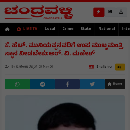
LIVE TV
Local
Crime
State
National
Inte
ಕೆ. ಹೆಚ್. ಮುನಿಯಪ್ಪನವರಿಗೆ ಉಪ ಮುಖ್ಯಮಂತ್ರಿ
ಸ್ಥಾನ ನೀಡಬೇಕು:ಆರ್. ವಿ. ಮಹೇಶ್
By
ಸಿ.ಹೆಂಜಾರಪ್ಪ
29 May, 26
Home