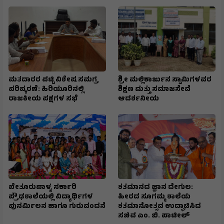
ಮತದಾರರ ಪಟ್ಟಿ ವಿಶೇಷ ಸಮಗ್ರ
ಶ್ರೀ ಮಲ್ಲಿಕಾರ್ಜುನ ಸ್ವಾಮಿಗಳವರ
ಪರಿಷ್ಕರಣೆ: ಹಿರಿಯೂರಿನಲ್ಲಿ
ಶಿಕ್ಷಣ ಮತ್ತು ಸಮಾಜಸೇವೆ
ರಾಜಕೀಯ ಪಕ್ಷಗಳ ಸಭೆ
ಆದರ್ಶನೀಯ
ಬೇತೂರುಪಾಳ್ಯ ಸರ್ಕಾರಿ
ಶತಮಾನದ ಜ್ಞಾನ ದೇಗುಲ:
ಪ್ರೌಢಶಾಲೆಯಲ್ಲಿ ವಿದ್ಯಾರ್ಥಿಗಳ
ಹೀರದ ಸೂಗಮ್ಮ ಶಾಲೆಯ
ಪುನರ್ಮಿಲನ ಹಾಗೂ ಗುರುವಂದನೆ
ಶತಮಾನೋತ್ಸವ ಉದ್ಘಾಟಿಸಿದ
ಸಚಿವ ಎಂ. ಬಿ. ಪಾಟೀಲ್