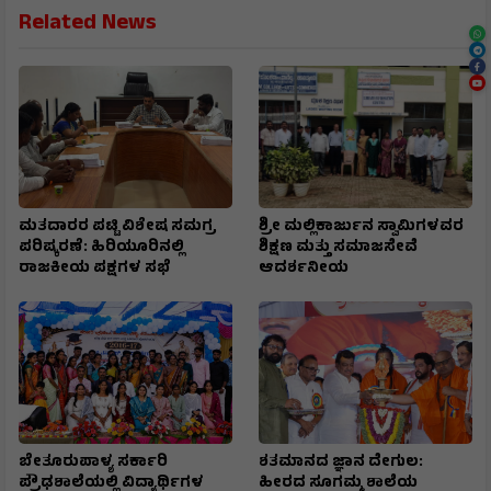
Related News
ಮತದಾರರ ಪಟ್ಟಿ ವಿಶೇಷ ಸಮಗ್ರ
ಶ್ರೀ ಮಲ್ಲಿಕಾರ್ಜುನ ಸ್ವಾಮಿಗಳವರ
ಪರಿಷ್ಕರಣೆ: ಹಿರಿಯೂರಿನಲ್ಲಿ
ಶಿಕ್ಷಣ ಮತ್ತು ಸಮಾಜಸೇವೆ
ರಾಜಕೀಯ ಪಕ್ಷಗಳ ಸಭೆ
ಆದರ್ಶನೀಯ
ಬೇತೂರುಪಾಳ್ಯ ಸರ್ಕಾರಿ
ಶತಮಾನದ ಜ್ಞಾನ ದೇಗುಲ:
ಪ್ರೌಢಶಾಲೆಯಲ್ಲಿ ವಿದ್ಯಾರ್ಥಿಗಳ
ಹೀರದ ಸೂಗಮ್ಮ ಶಾಲೆಯ