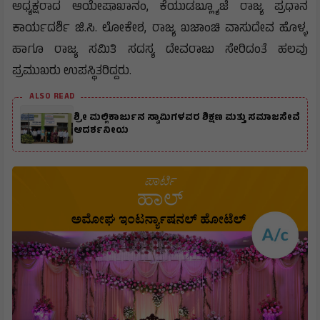
ಅಧ್ಯಕ್ಷರಾದ ಆಯೇಷಾಖಾನಂ, ಕೆಯುಡಬ್ಲ್ಯೂಜೆ ರಾಜ್ಯ ಪ್ರಧಾನ
ಕಾರ್ಯದರ್ಶಿ ಜಿ.ಸಿ. ಲೋಕೇಶ, ರಾಜ್ಯ ಖಜಾಂಚಿ ವಾಸುದೇವ ಹೊಳ್ಳ
ಹಾಗೂ ರಾಜ್ಯ ಸಮಿತಿ ಸದಸ್ಯ ದೇವರಾಜು ಸೇರಿದಂತೆ ಹಲವು
ಪ್ರಮುಖರು ಉಪಸ್ಥಿತರಿದ್ದರು.
ALSO READ
ಶ್ರೀ ಮಲ್ಲಿಕಾರ್ಜುನ ಸ್ವಾಮಿಗಳವರ ಶಿಕ್ಷಣ ಮತ್ತು ಸಮಾಜಸೇವೆ
ಆದರ್ಶನೀಯ