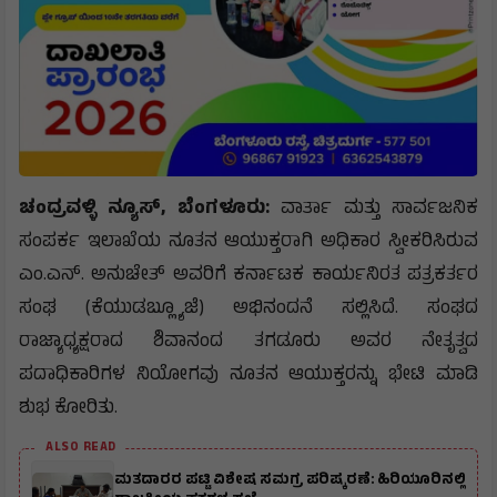
ಚಂದ್ರವಳ್ಳಿ ನ್ಯೂಸ್,
ಬೆಂಗಳೂರು:
ವಾರ್ತಾ ಮತ್ತು ಸಾರ್ವಜನಿಕ
ಸಂಪರ್ಕ ಇಲಾಖೆಯ ನೂತನ ಆಯುಕ್ತರಾಗಿ ಅಧಿಕಾರ ಸ್ವೀಕರಿಸಿರುವ
ಎಂ.ಎನ್. ಅನುಚೇತ್ ಅವರಿಗೆ ಕರ್ನಾಟಕ ಕಾರ್ಯನಿರತ ಪತ್ರಕರ್ತರ
ಸಂಘ (ಕೆಯುಡಬ್ಲ್ಯೂಜೆ) ಅಭಿನಂದನೆ ಸಲ್ಲಿಸಿದೆ. ಸಂಘದ
ರಾಜ್ಯಾಧ್ಯಕ್ಷರಾದ ಶಿವಾನಂದ ತಗಡೂರು ಅವರ ನೇತೃತ್ವದ
ಪದಾಧಿಕಾರಿಗಳ ನಿಯೋಗವು ನೂತನ ಆಯುಕ್ತರನ್ನು ಭೇಟಿ ಮಾಡಿ
ಶುಭ ಕೋರಿತು.
ALSO READ
ಮತದಾರರ ಪಟ್ಟಿ ವಿಶೇಷ ಸಮಗ್ರ ಪರಿಷ್ಕರಣೆ: ಹಿರಿಯೂರಿನಲ್ಲಿ