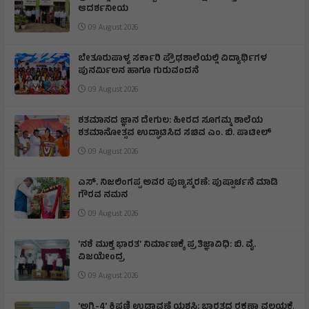
ಆದರ್ಶನೀಯ
09 August 2026
ಬೇತೂರುಪಾಳ್ಯ ಸರ್ಕಾರಿ ಪ್ರೌಢಶಾಲೆಯಲ್ಲಿ ವಿದ್ಯಾರ್ಥಿಗಳ
ಪುನರ್ಮಿಲನ ಹಾಗೂ ಗುರುವಂದನೆ
09 August 2026
ಶತಮಾನದ ಜ್ಞಾನ ದೇಗುಲ: ಹೀರದ ಸೂಗಮ್ಮ ಶಾಲೆಯ
ಶತಮಾನೋತ್ಸವ ಉದ್ಘಾಟಿಸಿದ ಸಚಿವ ಎಂ. ಬಿ. ಪಾಟೀಲ್
09 August 2026
ಎಸ್. ನಿಜಲಿಂಗಪ್ಪ ಅವರ ಪುಣ್ಯಸ್ಮರಣೆ: ಪುಷ್ಪಾರ್ಚನೆ ಮಾಡಿ
ಗೌರವ ನಮನ​
09 August 2026
'ನಶೆ ಮುಕ್ತ ಭಾರತ' ನಿರ್ಮಾಣಕ್ಕೆ ಪ್ರತಿಜ್ಞಾವಿಧಿ: ಬಿ. ವೈ.
ವಿಜಯೇಂದ್ರ
09 August 2026
'ಅಗ್ನಿ-4' ಕ್ಷಿಪಣಿ ಉಡಾವಣೆ ಯಶಸ್ವಿ: ಭಾರತದ ರಕ್ಷಣಾ ವಲಯಕ್ಕೆ