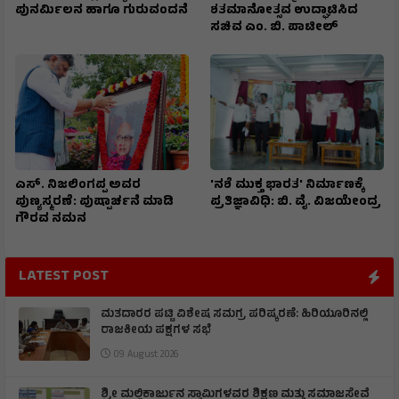
ಪುನರ್ಮಿಲನ ಹಾಗೂ ಗುರುವಂದನೆ
ಶತಮಾನೋತ್ಸವ ಉದ್ಘಾಟಿಸಿದ
ಸಚಿವ ಎಂ. ಬಿ. ಪಾಟೀಲ್
ಎಸ್. ನಿಜಲಿಂಗಪ್ಪ ಅವರ
'ನಶೆ ಮುಕ್ತ ಭಾರತ' ನಿರ್ಮಾಣಕ್ಕೆ
ಪುಣ್ಯಸ್ಮರಣೆ: ಪುಷ್ಪಾರ್ಚನೆ ಮಾಡಿ
ಪ್ರತಿಜ್ಞಾವಿಧಿ: ಬಿ. ವೈ. ವಿಜಯೇಂದ್ರ
ಗೌರವ ನಮನ​
LATEST POST
ಮತದಾರರ ಪಟ್ಟಿ ವಿಶೇಷ ಸಮಗ್ರ ಪರಿಷ್ಕರಣೆ: ಹಿರಿಯೂರಿನಲ್ಲಿ
ರಾಜಕೀಯ ಪಕ್ಷಗಳ ಸಭೆ
09 August 2026
ಶ್ರೀ ಮಲ್ಲಿಕಾರ್ಜುನ ಸ್ವಾಮಿಗಳವರ ಶಿಕ್ಷಣ ಮತ್ತು ಸಮಾಜಸೇವೆ