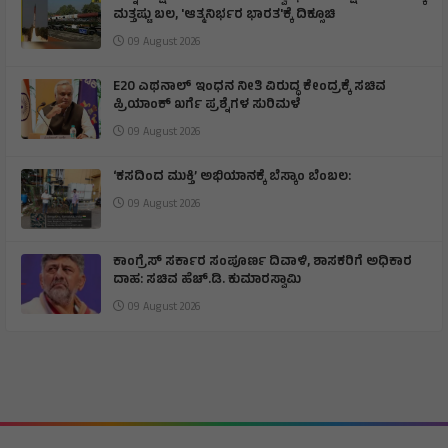
ಮತ್ತಷ್ಟು ಬಲ, 'ಆತ್ಮನಿರ್ಭರ ಭಾರತ'ಕ್ಕೆ ದಿಕ್ಸೂಚಿ
09 August 2026
E20 ಎಥನಾಲ್ ಇಂಧನ ನೀತಿ ವಿರುದ್ಧ ಕೇಂದ್ರಕ್ಕೆ ಸಚಿವ
ಪ್ರಿಯಾಂಕ್ ಖರ್ಗೆ ಪ್ರಶ್ನೆಗಳ ಸುರಿಮಳೆ
09 August 2026
‘ಕಸದಿಂದ ಮುಕ್ತಿ’ ಅಭಿಯಾನಕ್ಕೆ ಬೆಸ್ಕಾಂ ಬೆಂಬಲ:
09 August 2026
ಕಾಂಗ್ರೆಸ್ ಸರ್ಕಾರ ಸಂಪೂರ್ಣ ದಿವಾಳಿ, ಶಾಸಕರಿಗೆ ಅಧಿಕಾರ
ದಾಹ: ಸಚಿವ ಹೆಚ್.ಡಿ. ಕುಮಾರಸ್ವಾಮಿ
09 August 2026