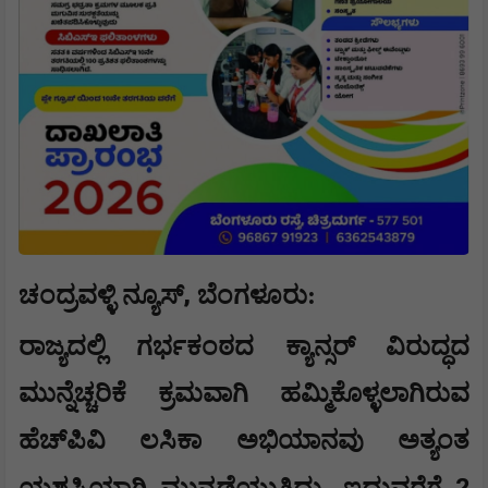
,
ಚಂದ್ರವಳ್ಳಿ ನ್ಯೂಸ್
​​ಬೆಂಗಳೂರು:
ರಾಜ್ಯದಲ್ಲಿ ಗರ್ಭಕಂಠದ ಕ್ಯಾನ್ಸರ್ ವಿರುದ್ಧದ
ಮುನ್ನೆಚ್ಚರಿಕೆ ಕ್ರಮವಾಗಿ ಹಮ್ಮಿಕೊಳ್ಳಲಾಗಿರುವ
ಹೆಚ್‌ಪಿವಿ ಲಸಿಕಾ ಅಭಿಯಾನವು ಅತ್ಯಂತ
,
2