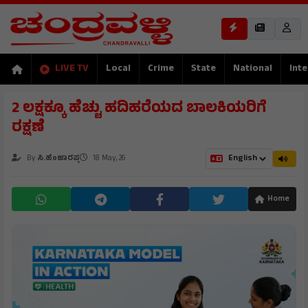
LIVE TV
Local
Crime
State
National
Inte
2 ಲಕ್ಷಕ್ಕೂ ಹೆಚ್ಚು ಹದಿಹರೆಯದ ಬಾಲಕಿಯರಿಗೆ
ರಕ್ಷಣೆ
By
ಸಿ.ಹೆಂಜಾರಪ್ಪ
18 May, 26
Home