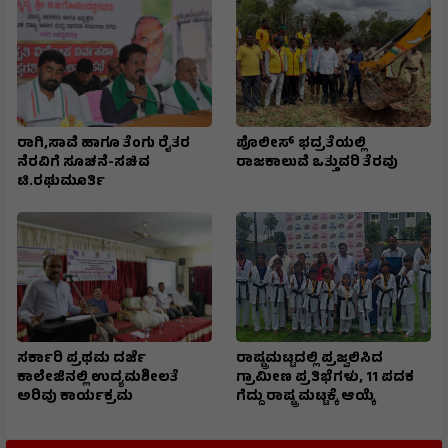
ರಾಗಿ,ಸಾವೆ ಹಾಗೂ ತೆಂಗು ರೈತರ
ಪೊಲೀಸ್ ಭದ್ರತೆಯಲ್ಲಿ
ನೆರವಿಗೆ ಸೂಚನೆ-ಸಚಿವ
ರಾಜಕಾಲುವೆ ಒತ್ತುವರಿ ತೆರವು
ಟಿ.ರಘುಮೂರ್ತಿ
ಸರ್ಕಾರಿ ಪ್ರಥಮ ದರ್ಜೆ
ರಾಷ್ಟ್ರಮಟ್ಟದಲ್ಲಿ ಪ್ರಜ್ವಲಿಸಿದ
ಕಾಲೇಜಿನಲ್ಲಿ ಉದ್ಯಮಶೀಲತೆ
ಗ್ರಾಮೀಣ ಪ್ರತಿಭೆಗಳು, 11 ಪದಕ
ಅರಿವು ಕಾರ್ಯಕ್ರಮ
ಗೆದ್ದು ರಾಷ್ಟ್ರ ಮಟ್ಟಕ್ಕೆ ಆಯ್ಕೆ