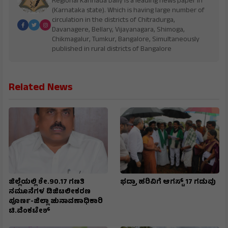
Regional Kannada Daily is a leading news paper in
(Karnataka state). Which is having large number of
circulation in the districts of Chitradurga,
Davanagere, Bellary, Vijayanagara, Shimoga,
Chikmagalur, Tumkur, Bangalore, Simultaneously
published in rural districts of Bangalore
Related News
ಜಿಲ್ಲೆಯಲ್ಲಿ ಶೇ.90.17 ಗಣತಿ
ಭದ್ರಾ ಹರಿವಿಗೆ ಆಗಸ್ಟ್ 17 ಗಡುವು
ನಮೂನೆಗಳ ಡಿಜಿಟಲೀಕರಣ
ಪೂರ್ಣ-ಜಿಲ್ಲಾ ಚುನಾವಣಾಧಿಕಾರಿ
ಟಿ.ವೆಂಕಟೇಶ್