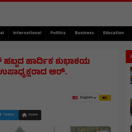
al
International
Politics
Business
Education
ದ್ ಹಬ್ಬದ ಹಾರ್ದಿಕ ಶುಭಾಶಯ
ಉಪಾಧ್ಯಕ್ಷರಾದ ಆರ್.
Twitter
Home