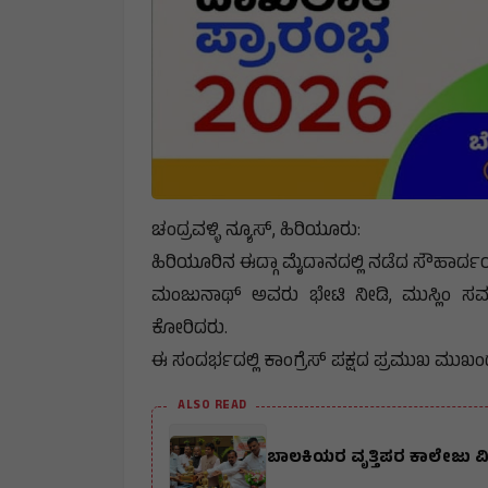
ಚಂದ್ರವಳ್ಳಿ ನ್ಯೂಸ್, ಹಿರಿಯೂರು:
​ಹಿರಿಯೂರಿನ ಈದ್ಗಾ ಮೈದಾನದಲ್ಲಿ ನಡೆದ ಸೌಹಾರ್ದ
ಮಂಜುನಾಥ್ ಅವರು ಭೇಟಿ ನೀಡಿ, ಮುಸ್ಲಿಂ ಸ
ಕೋರಿದರು.
​ಈ ಸಂದರ್ಭದಲ್ಲಿ ಕಾಂಗ್ರೆಸ್ ಪಕ್ಷದ ಪ್ರಮುಖ ಮುಖಂ
ALSO READ
ಬಾಲಕಿಯರ ವೃತ್ತಿಪರ ಕಾಲೇಜು ವಿದ