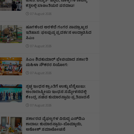
ಕುಸಿತ: ವಿದ್ಯುತ್‌ ಇಲ್ಲದೆ, ಸೊಳ್ಳೆಗಳ ಕಾಟಕ್ಕೆ
ಕತ್ತಲಲ್ಲಿ ಬಾಣಂತಿಯರ ಪರದಾಟ!
07 August 2026
ಹೂಗಳಿಂದ ಅರಳಿದೆ ಗಂಗರ ಸಾಮ್ರಾಜ್ಯದ
ಇತಿಹಾಸ: ಫಲಪುಷ್ಪ ಪ್ರದರ್ಶನ ಉದ್ಘಾಟಿಸಿದ
ಸಿಎಂ
07 August 2026
ಸಿಎಂ ಶಿವಕುಮಾರ್‌ ಭೇಟಿಯಾದ ಸರ್ಕಾರಿ
ಮಹಿಳಾ ನೌಕರರ ನಿಯೋಗ:
07 August 2026
ಸ್ವಚ್ಛ ಇಂಧನ ಕ್ರಾಂತಿಗೆ ಉಕ್ಕು ಬೆನ್ನೆಲುಬು:
ಅಂತಾರಾಷ್ಟ್ರೀಯ ಇಂಧನ ಸಮ್ಮೇಳನದಲ್ಲಿ
ಕೇಂದ್ರ ಸಚಿವ ಕುಮಾರಸ್ವಾಮಿ ಪ್ರತಿಪಾದನೆ
07 August 2026
ಸರ್ಕಾರದ ವೈಫಲ್ಯಗಳ ವಿರುದ್ಧ ಎನ್‌ಡಿಎ
ಕಾದಾಟ: ಕುಮಾರಸ್ವಾಮಿ-ಬೊಮ್ಮಾಯಿ,
ಅಶೋಕ್ ಸಮಾಲೋಚನೆ