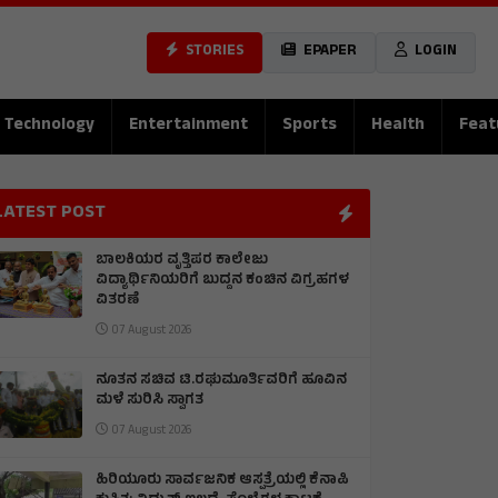
STORIES
EPAPER
LOGIN
Technology
Entertainment
Sports
Health
Feat
LATEST POST
ಬಾಲಕಿಯರ ವೃತ್ತಿಪರ ಕಾಲೇಜು
ವಿದ್ಯಾರ್ಥಿನಿಯರಿಗೆ ಬುದ್ದನ ಕಂಚಿನ ವಿಗ್ರಹಗಳ
ವಿತರಣೆ
07 August 2026
ನೂತನ ಸಚಿವ ಟಿ.ರಘುಮೂರ್ತಿವರಿಗೆ ಹೂವಿನ
ಮಳೆ ಸುರಿಸಿ ಸ್ವಾಗತ
07 August 2026
ಹಿರಿಯೂರು ಸಾರ್ವಜನಿಕ ಆಸ್ಪತ್ರೆಯಲ್ಲಿ ಕೆನಾಪಿ