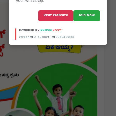
your WhatsApp.
Visit Website
Join Now
®
POWERED BY
KHUSHI
HOST
Version 91.0 | Support +91 90603 29333