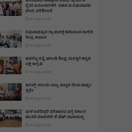
ಹಿರಿಯೂರು ತಾಲ್ಲೂಕಿನ ವಿವಿಧ ಗ್ರಾಮಗಳ
ರೈತರ ಜಮೀನುಗಳಿಗೆ ಸಚಿವ ಟಿ.ರಘುಮೂರ್ತಿ
ಭೇಟಿ, ಪರಿಶೀಲನೆ
06 August 2026
ರಘುನಾಥಪುರ ಗ್ರಾಮದಲ್ಲಿ ಕುಡಿಯುವ ನೀರಿನ
ತೀವ್ರ ಅಭಾವ
06 August 2026
ಹದಗೆಟ್ಟ ರಸ್ತೆ, ಚರಂಡಿ ಶೀಘ್ರ ದುರಸ್ತಿಗೆ ಕನ್ನಡ
ಪಕ್ಷ ಆಗ್ರಹ
06 August 2026
ಆಗಸ್ಟ್-9ರಂದು ರಾಜ್ಯ ಮಟ್ಟದ ದೇಹ ದಾರ್ಢ್ಯ
ಸ್ಪರ್ಧೆ
06 August 2026
ಮಳೆ ಬರದಿದ್ದರೆ ಪರಿಹಾರದ ಬಗ್ಗೆ ಸರ್ಕಾರ
ಚಿಂತನೆ ಮಾಡಲಿದೆ-ಕೆ.ಹೆಚ್ ಮುನಿಯಪ್ಪ
06 August 2026