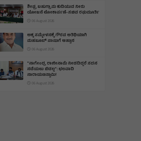
ಶೀಘ್ರ ಬಹುಗ್ರಾಮ ಕುಡಿಯುವ ನೀರು
ಯೋಜನೆ ಲೋಕಾರ್ಪಣೆ-ಸಚಿವ ರಘುಮೂರ್ತಿ
06 August 2026
ಅಕ್ಕ ಸಮ್ಮೇಳನಕ್ಕೆ ಗೌರವ ಅತಿಥಿಯಾಗಿ
ಮಹಬೂಬ್ ಪಾಷಾಗೆ ಆಹ್ವಾನ
06 August 2026
"ನಾಗೇಂದ್ರ ರಾಜೀನಾಮೆ ನೀಡದಿದ್ದರೆ ಸದನ
ನಡೆಯಲು ಬಿಡಲ್ಲ": ಛಲವಾದಿ
ನಾರಾಯಣಸ್ವಾಮಿ!
06 August 2026