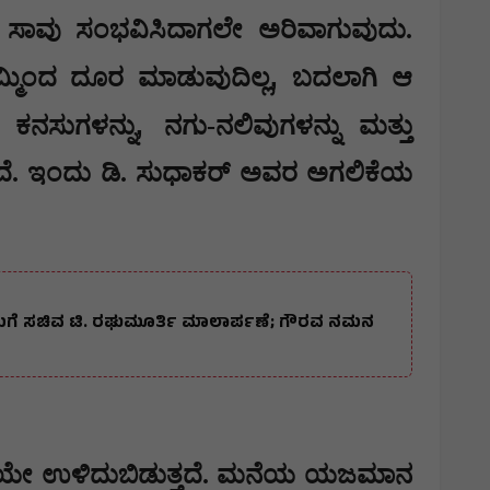
ದು ಸಾವು ಸಂಭವಿಸಿದಾಗಲೇ ಅರಿವಾಗುವುದು.
,
ನಮ್ಮಿಂದ ದೂರ ಮಾಡುವುದಿಲ್ಲ
ಬದಲಾಗಿ ಆ
,
ರು ಕನಸುಗಳನ್ನು
ನಗು-ನಲಿವುಗಳನ್ನು ಮತ್ತು
ತದೆ. ಇಂದು ಡಿ. ಸುಧಾಕರ್ ಅವರ ಅಗಲಿಕೆಯ
ತಿಮೆಗೆ ಸಚಿವ ಟಿ. ರಘುಮೂರ್ತಿ ಮಾಲಾರ್ಪಣೆ; ಗೌರವ ನಮನ
ಹಾಗೆಯೇ ಉಳಿದುಬಿಡುತ್ತದೆ. ಮನೆಯ ಯಜಮಾನ