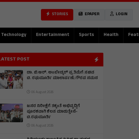
STORIES
EPAPER
LOGIN
Technology
Entertainment
Sports
Health
Feat
LATEST POST
ಡಾ. ಬಿ.ಆರ್. ಅಂಬೇಡ್ಕರ್ ಪ್ರತಿಮೆಗೆ ಸಚಿವ
ಟಿ. ರಘುಮೂರ್ತಿ ಮಾಲಾರ್ಪಣೆ; ಗೌರವ ನಮನ
06 August 2026
ಜನರ ನಿರೀಕ್ಷೆಗೆ ತಕ್ಕಂತೆ ಅಭಿವೃದ್ದಿಗೆ
ಪೂರಕವಾಗಿ ಕೆಲಸ ಮಾಡುತ್ತೇನೆ-
ಟಿ.ರಘುಮೂರ್ತಿ
06 August 2026