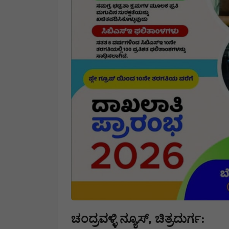
,
ಚಂದ್ರವಳ್ಳಿ ನ್ಯೂಸ್
ಚಿತ್ರದುರ್ಗ: