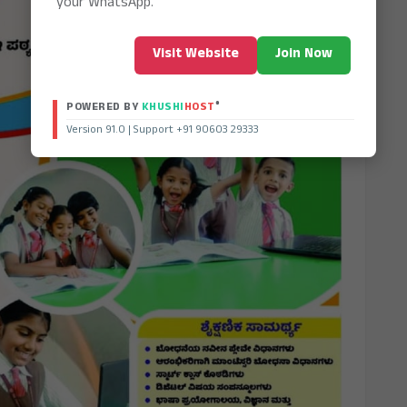
your WhatsApp.
Visit Website
Join Now
®
POWERED BY
KHUSHI
HOST
Version 91.0 | Support +91 90603 29333