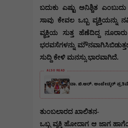
​ಬದುಕು ಎಷ್ಟು ಅನಿಶ್ಚಿತ ಎಂಬು
ಸಾವು ಕೇವಲ ಒಬ್ಬ ವ್ಯಕ್ತಿಯನ್ನು 
ವ್ಯಕ್ತಿಯ ಸುತ್ತ ಹೆಣೆದಿದ್ದ ನೂರಾ
ಭರವಸೆಗಳನ್ನು ಮೌನವಾಗಿಸಿಬಿಡುತ್
ಸುದ್ದಿ ಕೇಳಿ ಮನಸ್ಸು ಭಾರವಾಗಿದೆ.
ALSO READ
ಡಾ. ಬಿ.ಆರ್. ಅಂಬೇಡ್ಕರ್ ಪ್ರ
​ತುಂಬಲಾರದ ಖಾಲಿತನ-
​ಒಬ್ಬ ವ್ಯಕ್ತಿ ಹೋದಾಗ ಆ ಜಾಗ 