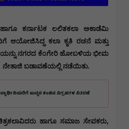
್ ಹಾಗೂ ಕರ್ನಾಟಕ ಲಲಿತಕಲಾ ಅಕಾಡೆಮಿ
 ಆಯೋಜಿಸಿದ್ದ ಕಲಾ ಕೃತಿ ರಚನೆ ಮತ್ತು
ೆಯನ್ನು
ನಗರದ ಕೆಂಗೇರಿ ಹೋಬಳಿಯ ಭೀಮ
,
ನೇತಾಜಿ ಬಡಾವಣೆಯಲ್ಲಿ ನಡೆಯಿತು.
್ಯಾರ್ಥಿನಿಯರಿಗೆ ಬುದ್ದನ ಕಂಚಿನ ವಿಗ್ರಹಗಳ ವಿತರಣೆ
,
ಚಿತ್ರಕಲಾವಿದರು ಹಾಗೂ ಸಮಾಜ ಸೇವಕರು