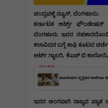
ಚಂದ್ರವಳ್ಳಿ ನ್ಯೂಸ್, ಬೆಂಗಳೂರು:
ಕರ್ನಾಟಕ ಆರ್ಟ್ಸ್ ಫೌಂಡೇಷನ
ಬೆಂಗಳೂರು ಇವರ ಸಹಕಾರದೊಂದಿಗೆ
ಕಲಾವಿದನ ಬಗ್ಗೆ ಕಾಫಿ ಕೂಟದ ಚರ್ಚ
,
ಆರ್ಟ್ ಗ್ಯಾಲರಿ
ಕೆಎಚ್ ಬಿ ಕಾಲೋನಿ
ALSO READ
ಬಾಲಕಿಯರ ವೃತ್ತಿಪರ ಕಾಲೇಜು ವಿದ
ಇದರ ಅಂಗವಾಗಿ ರಾಜ್ಯದ ಖ್ಯಾತ 