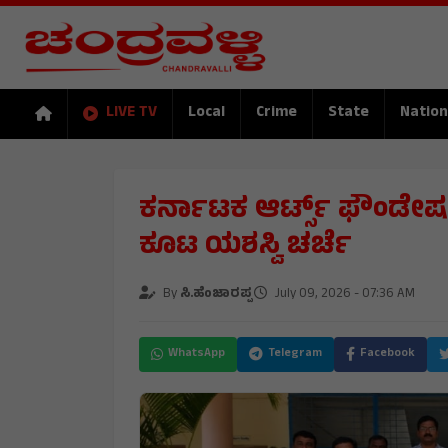
LIVE TV
Local
Crime
State
Nation
ಕರ್ನಾಟಕ ಆರ್ಟ್ಸ್ ಫೌಂಡೇಷ
ಕೂಟ ಯಶಸ್ವಿ ಚರ್ಚೆ
By
ಸಿ.ಹೆಂಜಾರಪ್ಪ
July 09, 2026 - 07:36 AM
WhatsApp
Telegram
Facebook