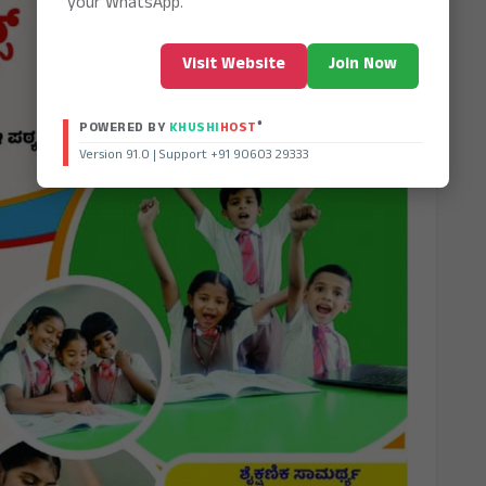
your WhatsApp.
Visit Website
Join Now
®
POWERED BY
KHUSHI
HOST
Version 91.0 | Support +91 90603 29333