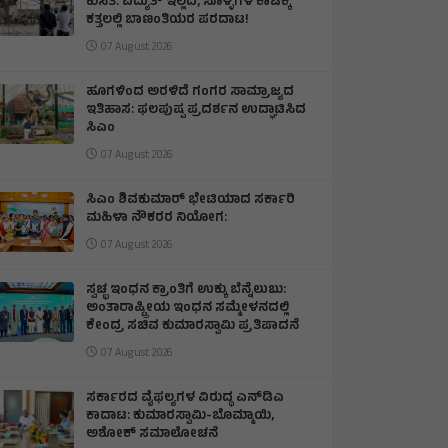
ಕುಸಿತ: ವಿದ್ಯುತ್‌ ಇಲ್ಲದೆ, ಸೊಳ್ಳೆಗಳ ಕಾಟಕ್ಕೆ
ಕತ್ತಲಲ್ಲಿ ಬಾಣಂತಿಯರ ಪರದಾಟ!
07 August 2026
ಹೂಗಳಿಂದ ಅರಳಿದೆ ಗಂಗರ ಸಾಮ್ರಾಜ್ಯದ
ಇತಿಹಾಸ: ಫಲಪುಷ್ಪ ಪ್ರದರ್ಶನ ಉದ್ಘಾಟಿಸಿದ
ಸಿಎಂ
07 August 2026
ಸಿಎಂ ಶಿವಕುಮಾರ್‌ ಭೇಟಿಯಾದ ಸರ್ಕಾರಿ
ಮಹಿಳಾ ನೌಕರರ ನಿಯೋಗ:
07 August 2026
ಸ್ವಚ್ಛ ಇಂಧನ ಕ್ರಾಂತಿಗೆ ಉಕ್ಕು ಬೆನ್ನೆಲುಬು:
ಅಂತಾರಾಷ್ಟ್ರೀಯ ಇಂಧನ ಸಮ್ಮೇಳನದಲ್ಲಿ
ಕೇಂದ್ರ ಸಚಿವ ಕುಮಾರಸ್ವಾಮಿ ಪ್ರತಿಪಾದನೆ
07 August 2026
ಸರ್ಕಾರದ ವೈಫಲ್ಯಗಳ ವಿರುದ್ಧ ಎನ್‌ಡಿಎ
ಕಾದಾಟ: ಕುಮಾರಸ್ವಾಮಿ-ಬೊಮ್ಮಾಯಿ,
ಅಶೋಕ್ ಸಮಾಲೋಚನೆ