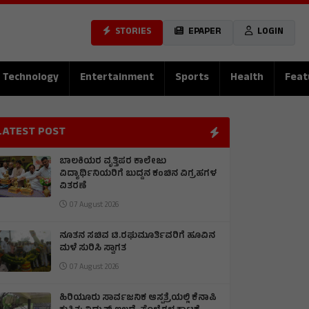
STORIES
EPAPER
LOGIN
Technology
Entertainment
Sports
Health
Feat
LATEST POST
ಬಾಲಕಿಯರ ವೃತ್ತಿಪರ ಕಾಲೇಜು
ವಿದ್ಯಾರ್ಥಿನಿಯರಿಗೆ ಬುದ್ದನ ಕಂಚಿನ ವಿಗ್ರಹಗಳ
ವಿತರಣೆ
07 August 2026
ನೂತನ ಸಚಿವ ಟಿ.ರಘುಮೂರ್ತಿವರಿಗೆ ಹೂವಿನ
ಮಳೆ ಸುರಿಸಿ ಸ್ವಾಗತ
07 August 2026
ಹಿರಿಯೂರು ಸಾರ್ವಜನಿಕ ಆಸ್ಪತ್ರೆಯಲ್ಲಿ ಕೆನಾಪಿ