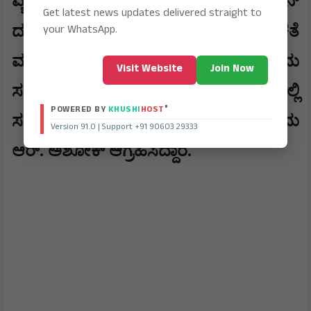
ವ್ಯರ್ಥ ಮಾಡುತ್ತಿರುವುದು ಖಂಡನೀಯ. ಕಮಿಷನ್
Get latest news updates delivered straight to
your WhatsApp.
,
ದಂದೆಯನ್ನು ನಿಲ್ಲಿಸಿ
ಜನರಿಗೆ ಪಾರದರ್ಶಕತೆ
ಮತ್ತು ಗುಣಮಟ್ಟದ ಆಡಳಿತವನ್ನು ನೀಡುವುದು
Visit Website
Join Now
ಸರ್ಕಾರದ ಜವಾಬ್ದಾರಿಯಾಗಿದೆ. ಈ ನಿಟ್ಟಿನಲ್ಲಿ
®
POWERED BY
KHUSHI
HOST
ಸರ್ಕಾರ ತಕ್ಷಣವೇ ಎಚ್ಚೆತ್ತುಕೊಳ್ಳಬೇಕು ಎಂದು
Version 91.0 | Support +91 90603 29333
ಆರ್. ಅಶೋಕ್ ಆಗ್ರಹಿಸಿದ್ದಾರೆ.