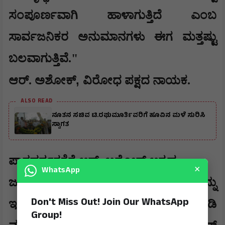
ಸಂಪೂರ್ಣವಾಗಿ ಹಾಳಾಗುತ್ತಿದೆ ಎಂಬ
ಸಾರ್ವಜನಿಕರ ಅನುಮಾನಗಳು ಈಗ ಮತ್ತಷ್ಟು
ಬಲವಾಗುತ್ತಿವೆ."
,
ಆರ್. ಅಶೋಕ್
ವಿರೋಧ ಪಕ್ಷದ ನಾಯಕ.
ALSO READ
ನೂತನ ಸಚಿವ ಟಿ.ರಘುಮೂರ್ತಿವರಿಗೆ ಹೂವಿನ ಮಳೆ ಸುರಿಸಿ
ಸ್ವಾಗತ
​ಪಾರದರ್ಶಕತೆಗೆ ಆರ್. ಅಶೋಕ್ ಆಗ್ರಹ:
×
WhatsApp
​ಜನರ ಕಷ್ಟದ ದುಡಿಮೆಯ ತೆರಿಗೆ ಹಣವನ್ನು
Don't Miss Out! Join Our WhatsApp
ಇಂತಹ ಕಳಪೆ ಕಾಮಗಾರಿಗಳಿಗೆ ವ್ಯಯ ಮಾಡಿ
Group!