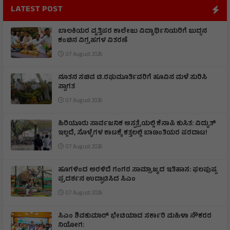
LATEST POST
ಬಾಲಕಿಯರ ವೃತ್ತಿಪರ ಕಾಲೇಜು ವಿದ್ಯಾರ್ಥಿನಿಯರಿಗೆ ಬುದ್ದನ
ಕಂಚಿನ ವಿಗ್ರಹಗಳ ವಿತರಣೆ
07 August 2026
ನೂತನ ಸಚಿವ ಟಿ.ರಘುಮೂರ್ತಿವರಿಗೆ ಹೂವಿನ ಮಳೆ ಸುರಿಸಿ
ಸ್ವಾಗತ
07 August 2026
ಹಿರಿಯೂರು ಸಾರ್ವಜನಿಕ ಆಸ್ಪತ್ರೆಯಲ್ಲಿ ಕೆನಾಪಿ ಕುಸಿತ: ವಿದ್ಯುತ್‌
ಇಲ್ಲದೆ, ಸೊಳ್ಳೆಗಳ ಕಾಟಕ್ಕೆ ಕತ್ತಲಲ್ಲಿ ಬಾಣಂತಿಯರ ಪರದಾಟ!
07 August 2026
ಹೂಗಳಿಂದ ಅರಳಿದೆ ಗಂಗರ ಸಾಮ್ರಾಜ್ಯದ ಇತಿಹಾಸ: ಫಲಪುಷ್ಪ
ಪ್ರದರ್ಶನ ಉದ್ಘಾಟಿಸಿದ ಸಿಎಂ
07 August 2026
ಸಿಎಂ ಶಿವಕುಮಾರ್‌ ಭೇಟಿಯಾದ ಸರ್ಕಾರಿ ಮಹಿಳಾ ನೌಕರರ
ನಿಯೋಗ: