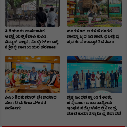
ಹಿರಿಯೂರು ಸಾರ್ವಜನಿಕ
ಹೂಗಳಿಂದ ಅರಳಿದೆ ಗಂಗರ
ಆಸ್ಪತ್ರೆಯಲ್ಲಿ ಕೆನಾಪಿ ಕುಸಿತ:
ಸಾಮ್ರಾಜ್ಯದ ಇತಿಹಾಸ: ಫಲಪುಷ್ಪ
ವಿದ್ಯುತ್‌ ಇಲ್ಲದೆ, ಸೊಳ್ಳೆಗಳ ಕಾಟಕ್ಕೆ
ಪ್ರದರ್ಶನ ಉದ್ಘಾಟಿಸಿದ ಸಿಎಂ
ಕತ್ತಲಲ್ಲಿ ಬಾಣಂತಿಯರ ಪರದಾಟ!
ಸಿಎಂ ಶಿವಕುಮಾರ್‌ ಭೇಟಿಯಾದ
ಸ್ವಚ್ಛ ಇಂಧನ ಕ್ರಾಂತಿಗೆ ಉಕ್ಕು
ಸರ್ಕಾರಿ ಮಹಿಳಾ ನೌಕರರ
ಬೆನ್ನೆಲುಬು: ಅಂತಾರಾಷ್ಟ್ರೀಯ
ನಿಯೋಗ:
ಇಂಧನ ಸಮ್ಮೇಳನದಲ್ಲಿ ಕೇಂದ್ರ
ಸಚಿವ ಕುಮಾರಸ್ವಾಮಿ ಪ್ರತಿಪಾದನೆ