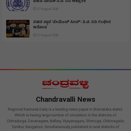
ಬಿಜೆಪಿ ನಾಯಕ ಸಿ.ಟಿ. ರವಿ ಆಕ್ರೋಶ
07 August 2026
ಸಚಿವ ಸ್ಥಾನ ‘ಪೇಮೆಂಟ್ ಸೀಟ್’: ಸಿ.ಟಿ. ರವಿ ಗಂಭೀರ
ಆರೋಪ
07 August 2026
Chandravalli News
Regional Kannada Daily is a leading news paper in (Karnataka state).
Which is having large number of circulation in the districts of
Chitradurga, Davanagere, Bellary, Vijayanagara, Shimoga, Chikmagalur,
Tumkur, Bangalore, Simultaneously published in rural districts of