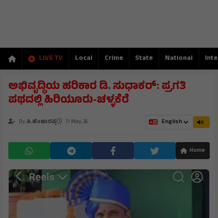
LIVE TV
Local
Crime
State
National
Inte
ಅಭಿವೃದ್ಧಿಯ ಹರಿಕಾರ ಡಿ. ಸುಧಾಕರ್: ಪ್ರಗತಿ
ಪಥದಲ್ಲಿ ಹಿರಿಯೂರು-ಚಳ್ಳಕೆರೆ
By
ಸಿ.ಹೆಂಜಾರಪ್ಪ
11 May, 26
Home