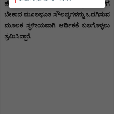
Version 91.0 | Support +91 90603 29333
,
ಹೊಸ ಯೋಜನೆಗಳನ್ನು ರೂಪಿಸಿ
ಕೈಗಾರಿಕೆಗಳಿಗೆ
ಬೇಕಾದ ಮೂಲಭೂತ ಸೌಲಭ್ಯಗಳನ್ನು ಒದಗಿಸುವ
ಮೂಲಕ ಸ್ಥಳೀಯವಾಗಿ ಆರ್ಥಿಕತೆ ಬಲಗೊಳ್ಳಲು
ಶ್ರಮಿಸಿದ್ದಾರೆ.