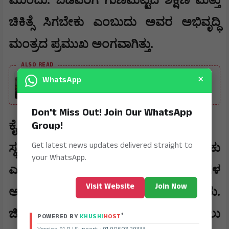
ಮುಂದು. ಬಡವರಿಗೆ ಗುಣಮಟ್ಟದ ಶಿಕ್ಷಣ ಮತ್ತು
ಚಿಕಿತ್ಸೆ ಸಿಗಬೇಕು ಎಂಬುದು ಅವರ ಅಭಿವೃದ್ಧಿ
ಮಂತ್ರದ ಪ್ರಮುಖ ಅಂಗವಾಗಿತ್ತು.
ALSO READ
×
WhatsApp
ನೂತನ ಸಚಿವ ಟಿ.ರಘುಮೂರ್ತಿವರಿಗೆ ಹೂವಿನ ಮಳೆ ಸುರಿಸಿ
ಸ್ವಾಗತ
Don't Miss Out! Join Our WhatsApp
Group!
ಕೈಗಾರಿಕೆ ಮತ್ತು ಉದ್ಯೋಗಾವಕಾಶ-
Get latest news updates delivered straight to
ಸ್ಥಳೀಯ ಯುವಕರಿಗೆ ಉದ್ಯೋಗ ಸಿಗಬೇಕು
your WhatsApp.
ಎಂಬ ಉದ್ದೇಶದಿಂದ ಕೈಗಾರಿಕಾ ಪ್ರದೇಶಗಳ
Visit Website
Join Now
ಅಭಿವೃದ್ಧಿಗೆ ಅವರು ಹೆಚ್ಚಿನ ಒತ್ತು ನೀಡಿದ್ದರು.
ಜಿಲ್ಲೆಯ ಆರ್ಥಿಕ ಪರಿಸ್ಥಿತಿಯನ್ನು ಸುಧಾರಿಸಲು
®
POWERED BY
KHUSHI
HOST