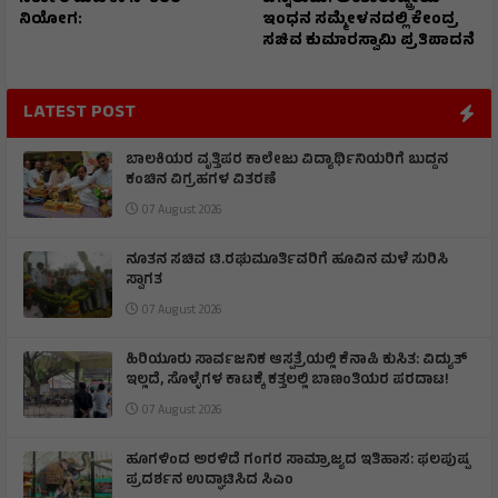
ನಿಯೋಗ:
ಇಂಧನ ಸಮ್ಮೇಳನದಲ್ಲಿ ಕೇಂದ್ರ
ಸಚಿವ ಕುಮಾರಸ್ವಾಮಿ ಪ್ರತಿಪಾದನೆ
LATEST POST
ಬಾಲಕಿಯರ ವೃತ್ತಿಪರ ಕಾಲೇಜು ವಿದ್ಯಾರ್ಥಿನಿಯರಿಗೆ ಬುದ್ದನ
ಕಂಚಿನ ವಿಗ್ರಹಗಳ ವಿತರಣೆ
07 August 2026
ನೂತನ ಸಚಿವ ಟಿ.ರಘುಮೂರ್ತಿವರಿಗೆ ಹೂವಿನ ಮಳೆ ಸುರಿಸಿ
ಸ್ವಾಗತ
07 August 2026
ಹಿರಿಯೂರು ಸಾರ್ವಜನಿಕ ಆಸ್ಪತ್ರೆಯಲ್ಲಿ ಕೆನಾಪಿ ಕುಸಿತ: ವಿದ್ಯುತ್‌
ಇಲ್ಲದೆ, ಸೊಳ್ಳೆಗಳ ಕಾಟಕ್ಕೆ ಕತ್ತಲಲ್ಲಿ ಬಾಣಂತಿಯರ ಪರದಾಟ!
07 August 2026
ಹೂಗಳಿಂದ ಅರಳಿದೆ ಗಂಗರ ಸಾಮ್ರಾಜ್ಯದ ಇತಿಹಾಸ: ಫಲಪುಷ್ಪ
ಪ್ರದರ್ಶನ ಉದ್ಘಾಟಿಸಿದ ಸಿಎಂ