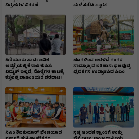
ವಿಗ್ರಹಗಳ ವಿತರಣೆ
ಮಳೆ ಸುರಿಸಿ ಸ್ವಾಗತ
ಹಿರಿಯೂರು ಸಾರ್ವಜನಿಕ
ಹೂಗಳಿಂದ ಅರಳಿದೆ ಗಂಗರ
ಆಸ್ಪತ್ರೆಯಲ್ಲಿ ಕೆನಾಪಿ ಕುಸಿತ:
ಸಾಮ್ರಾಜ್ಯದ ಇತಿಹಾಸ: ಫಲಪುಷ್ಪ
ವಿದ್ಯುತ್‌ ಇಲ್ಲದೆ, ಸೊಳ್ಳೆಗಳ ಕಾಟಕ್ಕೆ
ಪ್ರದರ್ಶನ ಉದ್ಘಾಟಿಸಿದ ಸಿಎಂ
ಕತ್ತಲಲ್ಲಿ ಬಾಣಂತಿಯರ ಪರದಾಟ!
ಸಿಎಂ ಶಿವಕುಮಾರ್‌ ಭೇಟಿಯಾದ
ಸ್ವಚ್ಛ ಇಂಧನ ಕ್ರಾಂತಿಗೆ ಉಕ್ಕು
ಸರ್ಕಾರಿ ಮಹಿಳಾ ನೌಕರರ
ಬೆನ್ನೆಲುಬು: ಅಂತಾರಾಷ್ಟ್ರೀಯ