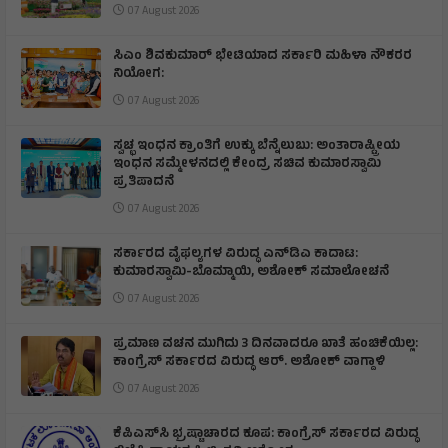
07 August 2026
ಸಿಎಂ ಶಿವಕುಮಾರ್‌ ಭೇಟಿಯಾದ ಸರ್ಕಾರಿ ಮಹಿಳಾ ನೌಕರರ
ನಿಯೋಗ:
07 August 2026
ಸ್ವಚ್ಛ ಇಂಧನ ಕ್ರಾಂತಿಗೆ ಉಕ್ಕು ಬೆನ್ನೆಲುಬು: ಅಂತಾರಾಷ್ಟ್ರೀಯ
ಇಂಧನ ಸಮ್ಮೇಳನದಲ್ಲಿ ಕೇಂದ್ರ ಸಚಿವ ಕುಮಾರಸ್ವಾಮಿ
ಪ್ರತಿಪಾದನೆ
07 August 2026
ಸರ್ಕಾರದ ವೈಫಲ್ಯಗಳ ವಿರುದ್ಧ ಎನ್‌ಡಿಎ ಕಾದಾಟ:
ಕುಮಾರಸ್ವಾಮಿ-ಬೊಮ್ಮಾಯಿ, ಅಶೋಕ್ ಸಮಾಲೋಚನೆ
07 August 2026
ಪ್ರಮಾಣ ವಚನ ಮುಗಿದು 3 ದಿನವಾದರೂ ಖಾತೆ ಹಂಚಿಕೆಯಿಲ್ಲ:
ಕಾಂಗ್ರೆಸ್ ಸರ್ಕಾರದ ವಿರುದ್ಧ ಆರ್‌. ಅಶೋಕ್ ವಾಗ್ದಾಳಿ
07 August 2026
ಕೆಪಿಎಸ್‌ಸಿ ಭ್ರಷ್ಟಾಚಾರದ ಕೂಪ: ಕಾಂಗ್ರೆಸ್ ಸರ್ಕಾರದ ವಿರುದ್ಧ