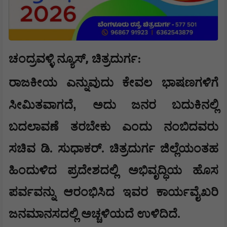
,
ಚಂದ್ರವಳ್ಳಿ ನ್ಯೂಸ್
ಚಿತ್ರದುರ್ಗ:
ರಾಜಕೀಯ ಎನ್ನುವುದು ಕೇವಲ ಭಾಷಣಗಳಿಗೆ
,
ಸೀಮಿತವಾಗದೆ
ಅದು ಜನರ ಬದುಕಿನಲ್ಲಿ
ಬದಲಾವಣೆ ತರಬೇಕು ಎಂದು ನಂಬಿದವರು
ಸಚಿವ ಡಿ. ಸುಧಾಕರ್. ಚಿತ್ರದುರ್ಗ ಜಿಲ್ಲೆಯಂತಹ
ಹಿಂದುಳಿದ ಪ್ರದೇಶದಲ್ಲಿ ಅಭಿವೃದ್ಧಿಯ ಹೊಸ
ಪರ್ವವನ್ನು ಆರಂಭಿಸಿದ ಇವರ ಕಾರ್ಯವೈಖರಿ
ಜನಮಾನಸದಲ್ಲಿ ಅಚ್ಚಳಿಯದೆ ಉಳಿದಿದೆ.