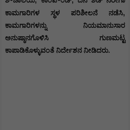
,
,
ಶೌಚಾಲಯ
ಕಾಂಪೌಂಡ್‌
ದನ ಶೆಡ್ ನರೇಗಾ
,
ಕಾಮಗಾರಿಗಳ ಸ್ಥಳ ಪರಿಶೀಲನೆ ನಡೆಸಿ
ಕಾಮಗಾರಿಗಳನ್ನು ನಿಯಮಾನುಸಾರ
ಅನುಷ್ಠಾನಗೊಳಿಸಿ ಗುಣಮಟ್ಟ
ಕಾಪಾಡಿಕೊಳ್ಳುವಂತೆ ನಿರ್ದೇಶನ ನೀಡಿದರು.