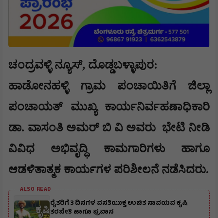
ಚಂದ್ರವಳ್ಳಿ ನ್ಯೂಸ್, ದೊಡ್ಡಬಳ್ಳಾಪುರ:
ಹಾಡೋನಹಳ್ಳಿ ಗ್ರಾಮ ಪಂಚಾಯಿತಿಗೆ ಜಿಲ್ಲಾ
ಪಂಚಾಯತ್ ಮುಖ್ಯ ಕಾರ್ಯನಿರ್ವಹಣಾಧಿಕಾರಿ
ಡಾ. ವಾಸಂತಿ ಅಮರ್ ಬಿ ವಿ ಅವರು
ಭೇಟಿ ನೀಡಿ
ವಿವಿಧ ಅಭಿವೃದ್ಧಿ ಕಾಮಗಾರಿಗಳು ಹಾಗೂ
ಆಡಳಿತಾತ್ಮಕ ಕಾರ್ಯಗಳ ಪರಿಶೀಲನೆ ನಡೆಸಿದರು.
ALSO READ
ರೈತರಿಗೆ 3 ದಿನಗಳ ವಸತಿಯುಕ್ತ ಉಚಿತ ಸಾವಯವ ಕೃಷಿ
ತರಬೇತಿ ಹಾಗೂ ಪ್ರವಾಸ