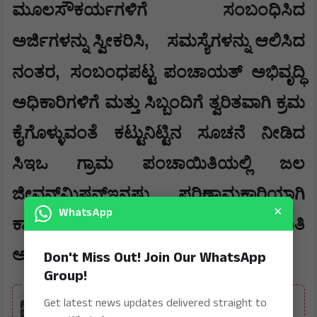
ಮೂಲಸೌಕರ್ಯಗಳಿಗೆ ಸಂಬಂಧಿಸಿದ
,
ಅರ್ಜಿಗಳನ್ನು ಸ್ವೀಕರಿಸಿ
ಸಮಸ್ಯೆಗಳನ್ನು ಆಲಿಸಿದ
,
ನಂತರ
ಸಂಬಂಧಪಟ್ಟ ಪಂಚಾಯತ್ ಅಭಿವೃದ್ಧಿ
ಅಧಿಕಾರಿಗಳಿಗೆ ಮತ್ತು ಸಿಬ್ಬಂದಿಗೆ ತ್ವರಿತವಾಗಿ ಕ್ರಮ
ಕೈಗೊಳ್ಳುವಂತೆ ಕಟ್ಟುನಿಟ್ಟಿನ ಸೂಚನೆ ನೀಡಿದ
ಸಿಇಒ ಗ್ರಾಮ ಪಂಚಾಯಿತಿಯಲ್ಲಿ ಜಲ
ಜೀವನ್‌ಮಿಷನ್‌ಇನ್ನಷ್ಟು ಪರಿಣಾಮಕಾರಿಯಾಗಿ
×
WhatsApp
ಕಾರ್ಯಗತಗೊಳಿಸಿ ಎಂದು ಪಂಚಾಯಿತಿ
ಅಧಿಕಾರಿಗಳಿಗೆ ಕಟ್ಟುನಿಟ್ಟಿನ ಸೂಚನೆ ನೀಡಿದರು.
Don't Miss Out! Join Our WhatsApp
Group!
ALSO READ
Get latest news updates delivered straight to
ಬಿಡದಿ ಟೌನ್‌ಶಿಪ್‌ ಯೋಜನೆ ವಿರುದ್ಧ ಕುಮಾರಸ್ವಾಮಿ,