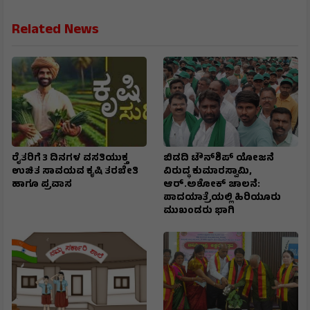
Related News
ರೈತರಿಗೆ 3 ದಿನಗಳ ವಸತಿಯುಕ್ತ
ಬಿಡದಿ ಟೌನ್‌ಶಿಪ್‌ ಯೋಜನೆ
ಉಚಿತ ಸಾವಯವ ಕೃಷಿ ತರಬೇತಿ
ವಿರುದ್ಧ ಕುಮಾರಸ್ವಾಮಿ,
ಹಾಗೂ ಪ್ರವಾಸ
ಆರ್.ಅಶೋಕ್ ಚಾಲನೆ:
ಪಾದಯಾತ್ರೆಯಲ್ಲಿ ಹಿರಿಯೂರು
ಮುಖಂಡರು ಭಾಗಿ