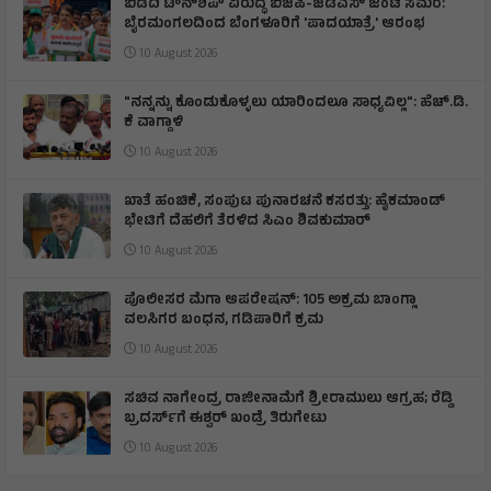
ಬಿಡದಿ ಟೌನ್‌ಶಿಪ್ ವಿರುದ್ಧ ಬಿಜೆಪಿ-ಜೆಡಿಎಸ್ ಜಂಟಿ ಸಮರ:
ಬೈರಮಂಗಲದಿಂದ ಬೆಂಗಳೂರಿಗೆ 'ಪಾದಯಾತ್ರೆ' ಆರಂಭ
10 August 2026
"ನನ್ನನ್ನು ಕೊಂಡುಕೊಳ್ಳಲು ಯಾರಿಂದಲೂ ಸಾಧ್ಯವಿಲ್ಲ": ಹೆಚ್.ಡಿ.
ಕೆ ವಾಗ್ದಾಳಿ
10 August 2026
ಖಾತೆ ಹಂಚಿಕೆ, ಸಂಪುಟ ಪುನಾರಚನೆ ಕಸರತ್ತು: ಹೈಕಮಾಂಡ್
ಭೇಟಿಗೆ ದೆಹಲಿಗೆ ತೆರಳಿದ ಸಿಎಂ ಶಿವಕುಮಾರ್
10 August 2026
ಪೊಲೀಸರ ಮೆಗಾ ಆಪರೇಷನ್: 105 ಅಕ್ರಮ ಬಾಂಗ್ಲಾ
ವಲಸಿಗರ ಬಂಧನ, ಗಡಿಪಾರಿಗೆ ಕ್ರಮ
10 August 2026
ಸಚಿವ ನಾಗೇಂದ್ರ ರಾಜೀನಾಮೆಗೆ ಶ್ರೀರಾಮುಲು ಆಗ್ರಹ; ರೆಡ್ಡಿ
ಬ್ರದರ್ಸ್‌ಗೆ ಈಶ್ವರ್ ಖಂಡ್ರೆ ತಿರುಗೇಟು
10 August 2026