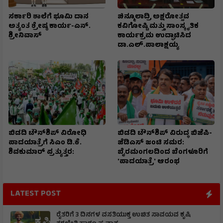
ಸರ್ಕಾರಿ ಶಾಲೆಗೆ ಭೂಮಿ ದಾನ
ಚಿನ್ಮೂಲಾದ್ರಿ ಅಕ್ಷರೋತ್ಸವ
ಅತ್ಯಂತ ಶ್ರೇಷ್ಠ ಕಾರ್ಯ-ಎನ್.
ಕವಿಗೋಷ್ಟಿ ಮತ್ತು ಸಾಂಸ್ಕೃತಿಕ
ಶ್ರೀನಿವಾಸ್
ಕಾರ್ಯಕ್ರಮ ಉದ್ಘಾಟಿಸಿದ
ಡಾ.ಎಲ್.ಪಾಲಾಕ್ಷಯ್ಯ
ಬಿಡದಿ ಟೌನ್‌ಶಿಪ್ ವಿರೋಧಿ
ಬಿಡದಿ ಟೌನ್‌ಶಿಪ್ ವಿರುದ್ಧ ಬಿಜೆಪಿ-
ಪಾದಯಾತ್ರೆಗೆ ಸಿಎಂ ಡಿ.ಕೆ.
ಜೆಡಿಎಸ್ ಜಂಟಿ ಸಮರ:
ಶಿವಕುಮಾರ್ ಪ್ರತ್ಯುತ್ತರ:
ಬೈರಮಂಗಲದಿಂದ ಬೆಂಗಳೂರಿಗೆ
'ಪಾದಯಾತ್ರೆ' ಆರಂಭ
LATEST POST
ರೈತರಿಗೆ 3 ದಿನಗಳ ವಸತಿಯುಕ್ತ ಉಚಿತ ಸಾವಯವ ಕೃಷಿ