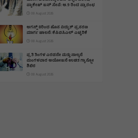
ಪ್ಯಾಕೇಜ್ ಬಸ್ ಸೇವೆ: ಆ.9 ರಿಂದ ಪ್ರಾರಂಭ
08 August 2026
ಆಗಸ್ಟ್ 8ರಿಂದ ಹೊಸ ವಿದ್ಯುತ್ ಪ್ರಸರಣ
ಮಾರ್ಗ ಚಾಲನೆ: ಕೆಪಿಟಿಸಿಎಲ್ ಎಚ್ಚರಿಕೆ
08 August 2026
ಪ್ರತಿ ತಿಂಗಳ ಎರಡನೇ ಮತ್ತು ನಾಲ್ಕನೆ
ಮಂಗಳವಾರ ಆಯೋಜನೆ ಉಚಿತ ಗ್ಯಾಸ್ಟ್ರೋ
ಶಿಬಿರ
08 August 2026