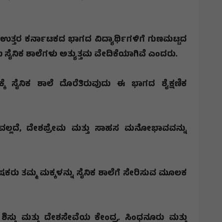
,
ಉತ್ತರ ಕರ್ನಾಟಕದ ಭಾಗದ ವಿದ್ಯಾರ್ಥಿಗಳಿಗೆ ಗುಣಮಟ್ಟದ
ಲು ಸೈನಿಕ ಶಾಲೆಗಳು ಅತ್ಯುತ್ತಮ ವೇದಿಕೆಯಾಗಿವೆ ಎಂದರು.
ೇಶಕ್ಕೆ ಸೈನಿಕ ಶಾಲೆ ದೊರೆತಿರುವುದು ಈ ಭಾಗದ ಶೈಕ್ಷಣಿಕ
ಲ್ಲದೆ
,
ದೇಶಪ್ರೇಮ ಮತ್ತು ಸಾಹಸ ಮನೋಭಾವವನ್ನು
ು ತಮ್ಮ ಮಕ್ಕಳನ್ನು ಸೈನಿಕ ಶಾಲೆಗೆ ಸೇರಿಸುವ ಮೂಲಕ
ಶಿಸ್ತು ಮತ್ತು ದೇಶಸೇವೆಯ ಕೇಂದ್ರ. ಸಿಂಧನೂರು ಮತ್ತು