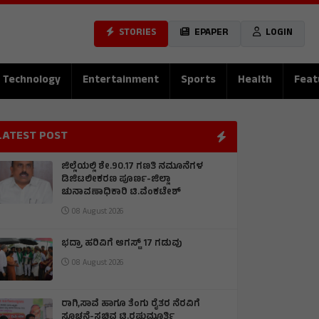
STORIES
EPAPER
LOGIN
Technology
Entertainment
Sports
Health
Feat
LATEST POST
ಜಿಲ್ಲೆಯಲ್ಲಿ ಶೇ.90.17 ಗಣತಿ ನಮೂನೆಗಳ
ಡಿಜಿಟಲೀಕರಣ ಪೂರ್ಣ-ಜಿಲ್ಲಾ
ಚುನಾವಣಾಧಿಕಾರಿ ಟಿ.ವೆಂಕಟೇಶ್
08 August 2026
ಭದ್ರಾ ಹರಿವಿಗೆ ಆಗಸ್ಟ್ 17 ಗಡುವು
08 August 2026
ರಾಗಿ,ಸಾವೆ ಹಾಗೂ ತೆಂಗು ರೈತರ ನೆರವಿಗೆ
ಸೂಚನೆ-ಸಚಿವ ಟಿ.ರಘುಮೂರ್ತಿ