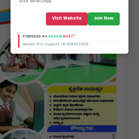
your WhatsApp.
Visit Website
Join Now
®
POWERED BY
KHUSHI
HOST
Version 91.0 | Support +91 90603 29333