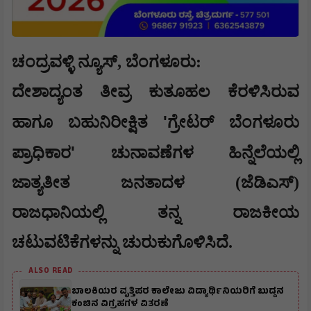
ಚಂದ್ರವಳ್ಳಿ ನ್ಯೂಸ್, ​ಬೆಂಗಳೂರು:
ದೇಶಾದ್ಯಂತ ತೀವ್ರ ಕುತೂಹಲ ಕೆರಳಿಸಿರುವ
'
ಹಾಗೂ ಬಹುನಿರೀಕ್ಷಿತ
ಗ್ರೇಟರ್ ಬೆಂಗಳೂರು
'
ಪ್ರಾಧಿಕಾರ
ಚುನಾವಣೆಗಳ ಹಿನ್ನೆಲೆಯಲ್ಲಿ
ಜಾತ್ಯತೀತ ಜನತಾದಳ (ಜೆಡಿಎಸ್)
ರಾಜಧಾನಿಯಲ್ಲಿ ತನ್ನ ರಾಜಕೀಯ
ಚಟುವಟಿಕೆಗಳನ್ನು ಚುರುಕುಗೊಳಿಸಿದೆ.
ALSO READ
ಬಾಲಕಿಯರ ವೃತ್ತಿಪರ ಕಾಲೇಜು ವಿದ್ಯಾರ್ಥಿನಿಯರಿಗೆ ಬುದ್ದನ
ಕಂಚಿನ ವಿಗ್ರಹಗಳ ವಿತರಣೆ