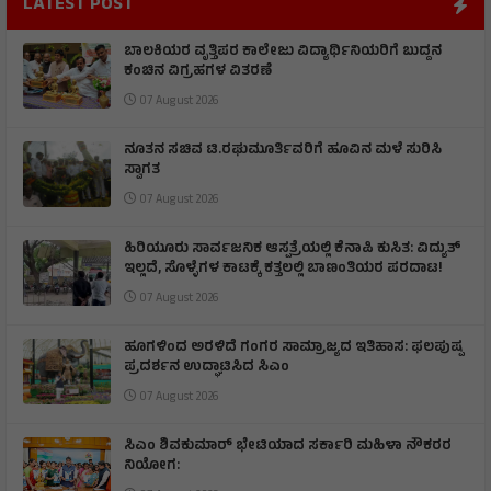
LATEST POST
ಬಾಲಕಿಯರ ವೃತ್ತಿಪರ ಕಾಲೇಜು ವಿದ್ಯಾರ್ಥಿನಿಯರಿಗೆ ಬುದ್ದನ
ಕಂಚಿನ ವಿಗ್ರಹಗಳ ವಿತರಣೆ
07 August 2026
ನೂತನ ಸಚಿವ ಟಿ.ರಘುಮೂರ್ತಿವರಿಗೆ ಹೂವಿನ ಮಳೆ ಸುರಿಸಿ
ಸ್ವಾಗತ
07 August 2026
ಹಿರಿಯೂರು ಸಾರ್ವಜನಿಕ ಆಸ್ಪತ್ರೆಯಲ್ಲಿ ಕೆನಾಪಿ ಕುಸಿತ: ವಿದ್ಯುತ್‌
ಇಲ್ಲದೆ, ಸೊಳ್ಳೆಗಳ ಕಾಟಕ್ಕೆ ಕತ್ತಲಲ್ಲಿ ಬಾಣಂತಿಯರ ಪರದಾಟ!
07 August 2026
ಹೂಗಳಿಂದ ಅರಳಿದೆ ಗಂಗರ ಸಾಮ್ರಾಜ್ಯದ ಇತಿಹಾಸ: ಫಲಪುಷ್ಪ
ಪ್ರದರ್ಶನ ಉದ್ಘಾಟಿಸಿದ ಸಿಎಂ
07 August 2026
ಸಿಎಂ ಶಿವಕುಮಾರ್‌ ಭೇಟಿಯಾದ ಸರ್ಕಾರಿ ಮಹಿಳಾ ನೌಕರರ
ನಿಯೋಗ: