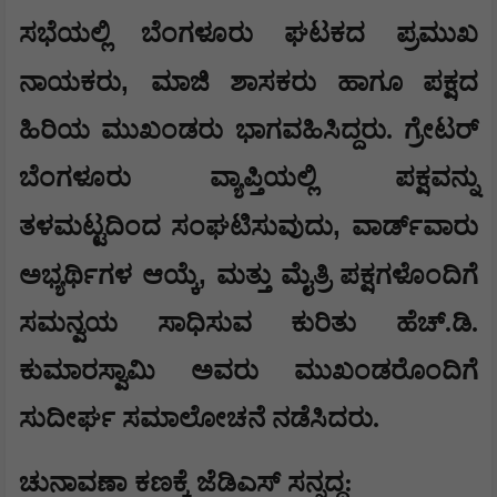
​ಸಭೆಯಲ್ಲಿ ಬೆಂಗಳೂರು ಘಟಕದ ಪ್ರಮುಖ
,
ನಾಯಕರು
ಮಾಜಿ ಶಾಸಕರು ಹಾಗೂ ಪಕ್ಷದ
ಹಿರಿಯ ಮುಖಂಡರು ಭಾಗವಹಿಸಿದ್ದರು. ಗ್ರೇಟರ್
ಬೆಂಗಳೂರು ವ್ಯಾಪ್ತಿಯಲ್ಲಿ ಪಕ್ಷವನ್ನು
,
ತಳಮಟ್ಟದಿಂದ ಸಂಘಟಿಸುವುದು
ವಾರ್ಡ್‌ವಾರು
,
ಅಭ್ಯರ್ಥಿಗಳ ಆಯ್ಕೆ
ಮತ್ತು ಮೈತ್ರಿ ಪಕ್ಷಗಳೊಂದಿಗೆ
ಸಮನ್ವಯ ಸಾಧಿಸುವ ಕುರಿತು ಹೆಚ್.ಡಿ.
ಕುಮಾರಸ್ವಾಮಿ ಅವರು ಮುಖಂಡರೊಂದಿಗೆ
ಸುದೀರ್ಘ ಸಮಾಲೋಚನೆ ನಡೆಸಿದರು.
​ಚುನಾವಣಾ ಕಣಕ್ಕೆ ಜೆಡಿಎಸ್ ಸನ್ನದ್ಧ: