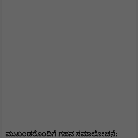
​ಮುಖಂಡರೊಂದಿಗೆ ಗಹನ ಸಮಾಲೋಚನೆ: