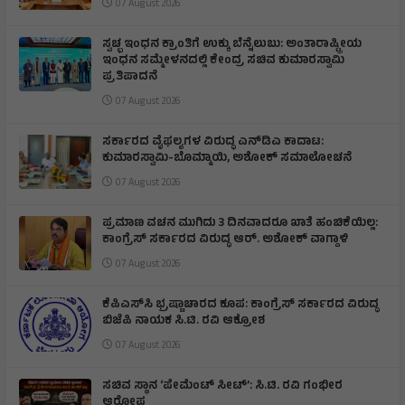
07 August 2026
ಸ್ವಚ್ಛ ಇಂಧನ ಕ್ರಾಂತಿಗೆ ಉಕ್ಕು ಬೆನ್ನೆಲುಬು: ಅಂತಾರಾಷ್ಟ್ರೀಯ
ಇಂಧನ ಸಮ್ಮೇಳನದಲ್ಲಿ ಕೇಂದ್ರ ಸಚಿವ ಕುಮಾರಸ್ವಾಮಿ
ಪ್ರತಿಪಾದನೆ
07 August 2026
ಸರ್ಕಾರದ ವೈಫಲ್ಯಗಳ ವಿರುದ್ಧ ಎನ್‌ಡಿಎ ಕಾದಾಟ:
ಕುಮಾರಸ್ವಾಮಿ-ಬೊಮ್ಮಾಯಿ, ಅಶೋಕ್ ಸಮಾಲೋಚನೆ
07 August 2026
ಪ್ರಮಾಣ ವಚನ ಮುಗಿದು 3 ದಿನವಾದರೂ ಖಾತೆ ಹಂಚಿಕೆಯಿಲ್ಲ:
ಕಾಂಗ್ರೆಸ್ ಸರ್ಕಾರದ ವಿರುದ್ಧ ಆರ್‌. ಅಶೋಕ್ ವಾಗ್ದಾಳಿ
07 August 2026
ಕೆಪಿಎಸ್‌ಸಿ ಭ್ರಷ್ಟಾಚಾರದ ಕೂಪ: ಕಾಂಗ್ರೆಸ್ ಸರ್ಕಾರದ ವಿರುದ್ಧ
ಬಿಜೆಪಿ ನಾಯಕ ಸಿ.ಟಿ. ರವಿ ಆಕ್ರೋಶ
07 August 2026
ಸಚಿವ ಸ್ಥಾನ ‘ಪೇಮೆಂಟ್ ಸೀಟ್’: ಸಿ.ಟಿ. ರವಿ ಗಂಭೀರ
ಆರೋಪ