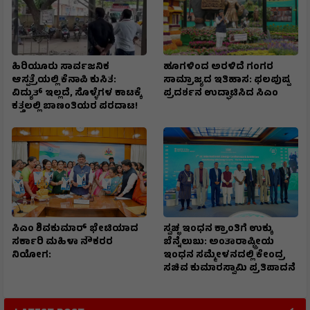
ಹಿರಿಯೂರು ಸಾರ್ವಜನಿಕ
ಹೂಗಳಿಂದ ಅರಳಿದೆ ಗಂಗರ
ಆಸ್ಪತ್ರೆಯಲ್ಲಿ ಕೆನಾಪಿ ಕುಸಿತ:
ಸಾಮ್ರಾಜ್ಯದ ಇತಿಹಾಸ: ಫಲಪುಷ್ಪ
ವಿದ್ಯುತ್‌ ಇಲ್ಲದೆ, ಸೊಳ್ಳೆಗಳ ಕಾಟಕ್ಕೆ
ಪ್ರದರ್ಶನ ಉದ್ಘಾಟಿಸಿದ ಸಿಎಂ
ಕತ್ತಲಲ್ಲಿ ಬಾಣಂತಿಯರ ಪರದಾಟ!
ಸಿಎಂ ಶಿವಕುಮಾರ್‌ ಭೇಟಿಯಾದ
ಸ್ವಚ್ಛ ಇಂಧನ ಕ್ರಾಂತಿಗೆ ಉಕ್ಕು
ಸರ್ಕಾರಿ ಮಹಿಳಾ ನೌಕರರ
ಬೆನ್ನೆಲುಬು: ಅಂತಾರಾಷ್ಟ್ರೀಯ
ನಿಯೋಗ:
ಇಂಧನ ಸಮ್ಮೇಳನದಲ್ಲಿ ಕೇಂದ್ರ
ಸಚಿವ ಕುಮಾರಸ್ವಾಮಿ ಪ್ರತಿಪಾದನೆ