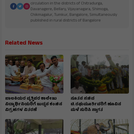
circulation in the districts of Chitradurga,
Davanagere, Bellary, Vijayanagara, Shimoga,
Chikmagalur, Tumkur, Bangalore, Simultaneously
published in rural districts of Bangalore
Related News
ಬಾಲಕಿಯರ ವೃತ್ತಿಪರ ಕಾಲೇಜು
ನೂತನ ಸಚಿವ
ವಿದ್ಯಾರ್ಥಿನಿಯರಿಗೆ ಬುದ್ದನ ಕಂಚಿನ
ಟಿ.ರಘುಮೂರ್ತಿವರಿಗೆ ಹೂವಿನ
ವಿಗ್ರಹಗಳ ವಿತರಣೆ
ಮಳೆ ಸುರಿಸಿ ಸ್ವಾಗತ