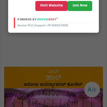
Visit Website
Join Now
®
POWERED BY
KHUSHI
HOST
Version 91.0 | Support +91 90603 29333