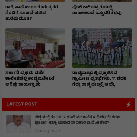
ರಾಗಿ,ಸಾವೆ ಹಾಗೂ ತೆಂಗು ರೈತರ
ಪೊಲೀಸ್ ಭದ್ರತೆಯಲ್ಲಿ
ನೆರವಿಗೆ ಸೂಚನೆ-ಸಚಿವ
ರಾಜಕಾಲುವೆ ಒತ್ತುವರಿ ತೆರವು
ಟಿ.ರಘುಮೂರ್ತಿ
ಸರ್ಕಾರಿ ಪ್ರಥಮ ದರ್ಜೆ
ರಾಷ್ಟ್ರಮಟ್ಟದಲ್ಲಿ ಪ್ರಜ್ವಲಿಸಿದ
ಕಾಲೇಜಿನಲ್ಲಿ ಉದ್ಯಮಶೀಲತೆ
ಗ್ರಾಮೀಣ ಪ್ರತಿಭೆಗಳು, 11 ಪದಕ
ಅರಿವು ಕಾರ್ಯಕ್ರಮ
ಗೆದ್ದು ರಾಷ್ಟ್ರ ಮಟ್ಟಕ್ಕೆ ಆಯ್ಕೆ
LATEST POST
ಜಿಲ್ಲೆಯಲ್ಲಿ ಶೇ.90.17 ಗಣತಿ ನಮೂನೆಗಳ ಡಿಜಿಟಲೀಕರಣ
ಪೂರ್ಣ-ಜಿಲ್ಲಾ ಚುನಾವಣಾಧಿಕಾರಿ ಟಿ.ವೆಂಕಟೇಶ್
08 August 2026