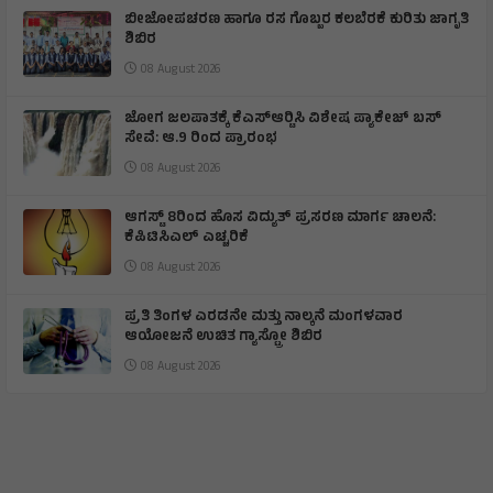
ಬೀಜೋಪಚರಣ ಹಾಗೂ ರಸ ಗೊಬ್ಬರ ಕಲಬೆರಕೆ ಕುರಿತು ಜಾಗೃತಿ
ಶಿಬಿರ
08 August 2026
ಜೋಗ ಜಲಪಾತಕ್ಕೆ ಕೆಎಸ್‍ಆರ್‍ಟಿಸಿ ವಿಶೇಷ ಪ್ಯಾಕೇಜ್ ಬಸ್
ಸೇವೆ: ಆ.9 ರಿಂದ ಪ್ರಾರಂಭ
08 August 2026
ಆಗಸ್ಟ್ 8ರಿಂದ ಹೊಸ ವಿದ್ಯುತ್ ಪ್ರಸರಣ ಮಾರ್ಗ ಚಾಲನೆ:
ಕೆಪಿಟಿಸಿಎಲ್ ಎಚ್ಚರಿಕೆ
08 August 2026
ಪ್ರತಿ ತಿಂಗಳ ಎರಡನೇ ಮತ್ತು ನಾಲ್ಕನೆ ಮಂಗಳವಾರ
ಆಯೋಜನೆ ಉಚಿತ ಗ್ಯಾಸ್ಟ್ರೋ ಶಿಬಿರ
08 August 2026