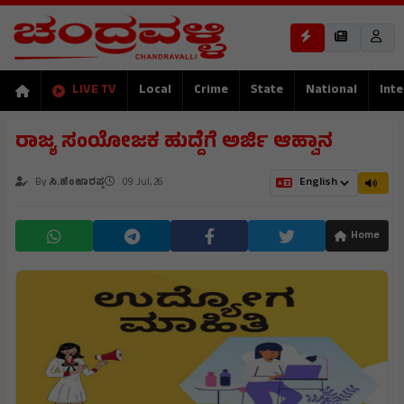
LIVE TV
Local
Crime
State
National
Inte
ರಾಜ್ಯ ಸಂಯೋಜಕ ಹುದ್ದೆಗೆ ಅರ್ಜಿ ಆಹ್ವಾನ
By
ಸಿ.ಹೆಂಜಾರಪ್ಪ
09 Jul, 26
Home