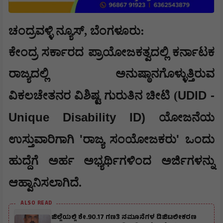
ಚಂದ್ರವಳ್ಳಿ ನ್ಯೂಸ್, ಬೆಂಗಳೂರು:
ಕೇಂದ್ರ ಸರ್ಕಾರದ ಪ್ರಾಯೋಜಕತ್ವದಲ್ಲಿ ಕರ್ನಾಟಕ
ರಾಜ್ಯದಲ್ಲಿ ಅನುಷ್ಠಾನಗೊಳ್ಳುತ್ತಿರುವ
UDID -
ವಿಕಲಚೇತನರ ವಿಶಿಷ್ಟ ಗುರುತಿನ ಚೀಟಿ (
Unique Disability ID)
ಯೋಜನೆಯ
'
'
ಉಸ್ತುವಾರಿಗಾಗಿ
ರಾಜ್ಯ ಸಂಯೋಜಕರು
ಒಂದು
ಹುದ್ದೆಗೆ ಅರ್ಹ ಅಭ್ಯರ್ಥಿಗಳಿಂದ ಅರ್ಜಿಗಳನ್ನು
ಆಹ್ವಾನಿಸಲಾಗಿದೆ.
ALSO READ
ಜಿಲ್ಲೆಯಲ್ಲಿ ಶೇ.90.17 ಗಣತಿ ನಮೂನೆಗಳ ಡಿಜಿಟಲೀಕರಣ