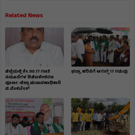
Related News
ಜಿಲ್ಲೆಯಲ್ಲಿ ಶೇ.90.17 ಗಣತಿ
ಭದ್ರಾ ಹರಿವಿಗೆ ಆಗಸ್ಟ್ 17 ಗಡುವು
ನಮೂನೆಗಳ ಡಿಜಿಟಲೀಕರಣ
ಪೂರ್ಣ-ಜಿಲ್ಲಾ ಚುನಾವಣಾಧಿಕಾರಿ
ಟಿ.ವೆಂಕಟೇಶ್