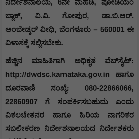
, 6
,
ನಿರ್ದೇಶನಾಲಯ
ನೇ ಮಹಡಿ
ಪೋಡಿಯಂ
,
,
ಬ್ಲಾಕ್
ವಿ.ವಿ. ಗೋಪುರ
ಡಾ.ಬಿ.ಆರ್.
,
– 560001
ಅಂಬೇಡ್ಕರ್ ವೀಧಿ
ಬೆಂಗಳೂರು
ಈ
ವಿಳಾಸಕ್ಕೆ ಸಲ್ಲಿಸಬೇಕು.
ಹೆಚ್ಚಿನ ಮಾಹಿತಿಗಾಗಿ ಅಧಿಕೃತ ವೆಬ್‍ಸೈಟ್:
http://dwdsc.karnataka.gov.in
ಹಾಗೂ
080-22866066,
ದೂರವಾಣಿ ಸಂಖ್ಯೆ:
22860907
ಗೆ ಸಂಪರ್ಕಿಸಬಹುದು ಎಂದು
ವಿಕಲಚೇತನರ ಹಾಗೂ ಹಿರಿಯ ನಾಗರಿಕರ
ಸಬಲೀಕರಣ ನಿರ್ದೇಶನಾಲಯದ ನಿರ್ದೇಶಕರು