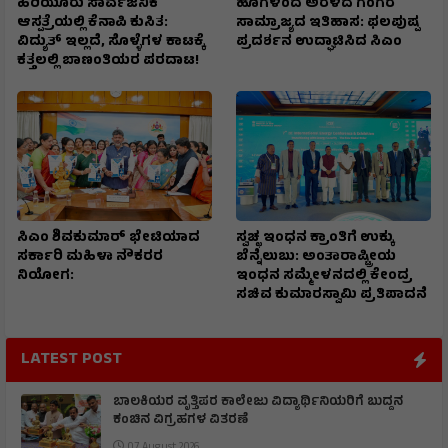
ಹಿರಿಯೂರು ಸಾರ್ವಜನಿಕ
ಹೂಗಳಿಂದ ಅರಳಿದೆ ಗಂಗರ
ಆಸ್ಪತ್ರೆಯಲ್ಲಿ ಕೆನಾಪಿ ಕುಸಿತ:
ಸಾಮ್ರಾಜ್ಯದ ಇತಿಹಾಸ: ಫಲಪುಷ್ಪ
ವಿದ್ಯುತ್‌ ಇಲ್ಲದೆ, ಸೊಳ್ಳೆಗಳ ಕಾಟಕ್ಕೆ
ಪ್ರದರ್ಶನ ಉದ್ಘಾಟಿಸಿದ ಸಿಎಂ
ಕತ್ತಲಲ್ಲಿ ಬಾಣಂತಿಯರ ಪರದಾಟ!
ಸಿಎಂ ಶಿವಕುಮಾರ್‌ ಭೇಟಿಯಾದ
ಸ್ವಚ್ಛ ಇಂಧನ ಕ್ರಾಂತಿಗೆ ಉಕ್ಕು
ಸರ್ಕಾರಿ ಮಹಿಳಾ ನೌಕರರ
ಬೆನ್ನೆಲುಬು: ಅಂತಾರಾಷ್ಟ್ರೀಯ
ನಿಯೋಗ:
ಇಂಧನ ಸಮ್ಮೇಳನದಲ್ಲಿ ಕೇಂದ್ರ
ಸಚಿವ ಕುಮಾರಸ್ವಾಮಿ ಪ್ರತಿಪಾದನೆ
LATEST POST
ಬಾಲಕಿಯರ ವೃತ್ತಿಪರ ಕಾಲೇಜು ವಿದ್ಯಾರ್ಥಿನಿಯರಿಗೆ ಬುದ್ದನ
ಕಂಚಿನ ವಿಗ್ರಹಗಳ ವಿತರಣೆ