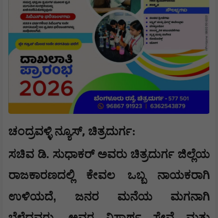
,
ಚಂದ್ರವಳ್ಳಿ ನ್ಯೂಸ್
ಚಿತ್ರದುರ್ಗ:
ಸಚಿವ ಡಿ. ಸುಧಾಕರ್ ಅವರು ಚಿತ್ರದುರ್ಗ ಜಿಲ್ಲೆಯ
ರಾಜಕಾರಣದಲ್ಲಿ ಕೇವಲ ಒಬ್ಬ ನಾಯಕರಾಗಿ
,
ಉಳಿಯದೆ
ಜನರ ಮನೆಯ ಮಗನಾಗಿ
ಬೆಳೆದವರು. ಅವರ ನಿಸ್ವಾರ್ಥ ಸೇವೆ ಮತ್ತು