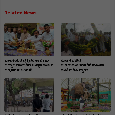
Related News
ಬಾಲಕಿಯರ ವೃತ್ತಿಪರ ಕಾಲೇಜು
ನೂತನ ಸಚಿವ
ವಿದ್ಯಾರ್ಥಿನಿಯರಿಗೆ ಬುದ್ದನ ಕಂಚಿನ
ಟಿ.ರಘುಮೂರ್ತಿವರಿಗೆ ಹೂವಿನ
ವಿಗ್ರಹಗಳ ವಿತರಣೆ
ಮಳೆ ಸುರಿಸಿ ಸ್ವಾಗತ