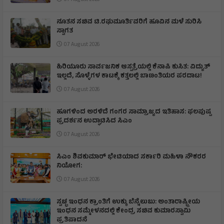
07 August 2026
ನೂತನ ಸಚಿವ ಟಿ.ರಘುಮೂರ್ತಿವರಿಗೆ ಹೂವಿನ ಮಳೆ ಸುರಿಸಿ
ಸ್ವಾಗತ
07 August 2026
ಹಿರಿಯೂರು ಸಾರ್ವಜನಿಕ ಆಸ್ಪತ್ರೆಯಲ್ಲಿ ಕೆನಾಪಿ ಕುಸಿತ: ವಿದ್ಯುತ್‌
ಇಲ್ಲದೆ, ಸೊಳ್ಳೆಗಳ ಕಾಟಕ್ಕೆ ಕತ್ತಲಲ್ಲಿ ಬಾಣಂತಿಯರ ಪರದಾಟ!
07 August 2026
ಹೂಗಳಿಂದ ಅರಳಿದೆ ಗಂಗರ ಸಾಮ್ರಾಜ್ಯದ ಇತಿಹಾಸ: ಫಲಪುಷ್ಪ
ಪ್ರದರ್ಶನ ಉದ್ಘಾಟಿಸಿದ ಸಿಎಂ
07 August 2026
ಸಿಎಂ ಶಿವಕುಮಾರ್‌ ಭೇಟಿಯಾದ ಸರ್ಕಾರಿ ಮಹಿಳಾ ನೌಕರರ
ನಿಯೋಗ:
07 August 2026
ಸ್ವಚ್ಛ ಇಂಧನ ಕ್ರಾಂತಿಗೆ ಉಕ್ಕು ಬೆನ್ನೆಲುಬು: ಅಂತಾರಾಷ್ಟ್ರೀಯ
ಇಂಧನ ಸಮ್ಮೇಳನದಲ್ಲಿ ಕೇಂದ್ರ ಸಚಿವ ಕುಮಾರಸ್ವಾಮಿ
ಪ್ರತಿಪಾದನೆ