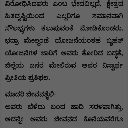
,
ವಿರೋಧಿಸಿದವರು ಎಂಬ ಭೇದವಿಲ್ಲದೆ
ಕ್ಷೇತ್ರದ
ಹಿತದೃಷ್ಟಿಯಿಂದ ಎಲ್ಲರಿಗೂ ಸಮಾನವಾಗಿ
ಸೌಲಭ್ಯಗಳು ತಲುಪುವಂತೆ ನೋಡಿಕೊಂಡರು.
ಭದ್ರಾ ಮೇಲ್ದಂಡೆ ಯೋಜನೆಯಂತಹ ಬೃಹತ್
,
ಯೋಜನೆಗಳ ಜಾರಿಗೆ ಅವರು ತೋರಿದ ಬದ್ಧತೆ
ಜಿಲ್ಲೆಯ ಜನರ ಮೇಲಿರುವ ಅವರ ನಿಸ್ವಾರ್ಥ
ಪ್ರೀತಿಯ ಪ್ರತಿಫಲ.
ಮಾದರಿ ಜೀವನಶೈಲಿ-
,
ಅವರು ಬೆಳೆದು ಬಂದ ಹಾದಿ ಸರಳವಾಗಿತ್ತು
ಅದನ್ನೇ ಅವರು ಜೀವನದ ಕೊನೆಯವರೆಗೂ