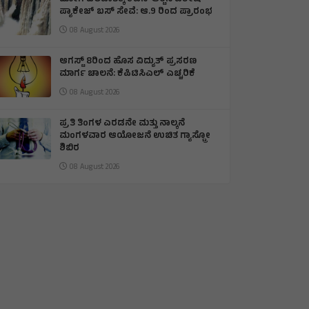
ಪ್ಯಾಕೇಜ್ ಬಸ್ ಸೇವೆ: ಆ.9 ರಿಂದ ಪ್ರಾರಂಭ
08 August 2026
ಆಗಸ್ಟ್ 8ರಿಂದ ಹೊಸ ವಿದ್ಯುತ್ ಪ್ರಸರಣ
ಮಾರ್ಗ ಚಾಲನೆ: ಕೆಪಿಟಿಸಿಎಲ್ ಎಚ್ಚರಿಕೆ
08 August 2026
ಪ್ರತಿ ತಿಂಗಳ ಎರಡನೇ ಮತ್ತು ನಾಲ್ಕನೆ
ಮಂಗಳವಾರ ಆಯೋಜನೆ ಉಚಿತ ಗ್ಯಾಸ್ಟ್ರೋ
ಶಿಬಿರ
08 August 2026