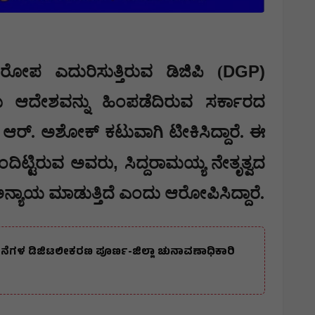
DGP)
ರೋಪ ಎದುರಿಸುತ್ತಿರುವ ಡಿಜಿಪಿ (
 ಆದೇಶವನ್ನು ಹಿಂಪಡೆದಿರುವ ಸರ್ಕಾರದ
ಆರ್. ಅಶೋಕ್ ಕಟುವಾಗಿ ಟೀಕಿಸಿದ್ದಾರೆ. ಈ
,
ುಂದಿಟ್ಟಿರುವ ಅವರು
ಸಿದ್ದರಾಮಯ್ಯ ನೇತೃತ್ವದ
ಅನ್ಯಾಯ ಮಾಡುತ್ತಿದೆ ಎಂದು ಆರೋಪಿಸಿದ್ದಾರೆ.
ನಮೂನೆಗಳ ಡಿಜಿಟಲೀಕರಣ ಪೂರ್ಣ-ಜಿಲ್ಲಾ ಚುನಾವಣಾಧಿಕಾರಿ