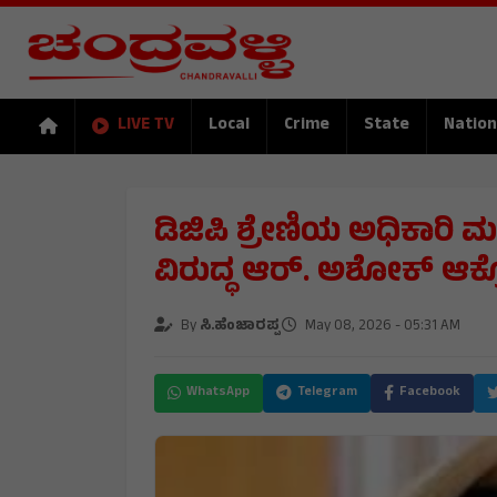
LIVE TV
Local
Crime
State
Nation
ಡಿಜಿಪಿ ಶ್ರೇಣಿಯ ಅಧಿಕಾರಿ 
ವಿರುದ್ಧ ಆರ್. ಅಶೋಕ್ ಆಕ
By
ಸಿ.ಹೆಂಜಾರಪ್ಪ
May 08, 2026 - 05:31 AM
WhatsApp
Telegram
Facebook