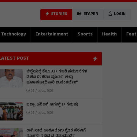
STORIES
EPAPER
LOGIN
Technology
Entertainment
Sports
Health
Feat
LATEST POST
ಜಿಲ್ಲೆಯಲ್ಲಿ ಶೇ.90.17 ಗಣತಿ ನಮೂನೆಗಳ
ಡಿಜಿಟಲೀಕರಣ ಪೂರ್ಣ-ಜಿಲ್ಲಾ
ಚುನಾವಣಾಧಿಕಾರಿ ಟಿ.ವೆಂಕಟೇಶ್
08 August 2026
ಭದ್ರಾ ಹರಿವಿಗೆ ಆಗಸ್ಟ್ 17 ಗಡುವು
08 August 2026
ರಾಗಿ,ಸಾವೆ ಹಾಗೂ ತೆಂಗು ರೈತರ ನೆರವಿಗೆ
ಸೂಚನೆ-ಸಚಿವ ಟಿ.ರಘುಮೂರ್ತಿ