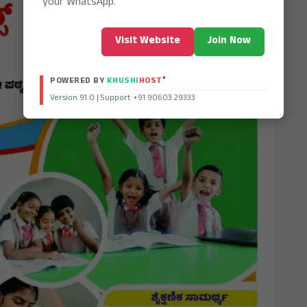
your WhatsApp.
Visit Website
Join Now
®
POWERED BY
KHUSHI
HOST
Version 91.0 | Support +91 90603 29333