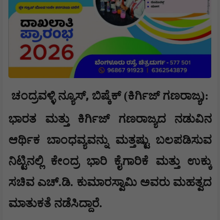
,
ಚಂದ್ರವಳ್ಳಿ ನ್ಯೂಸ್
​ಬಿಷ್ಕೆಕ್ (ಕಿರ್ಗಿಜ್ ಗಣರಾಜ್ಯ):
ಭಾರತ ಮತ್ತು ಕಿರ್ಗಿಜ್ ಗಣರಾಜ್ಯದ ನಡುವಿನ
ಆರ್ಥಿಕ ಬಾಂಧವ್ಯವನ್ನು ಮತ್ತಷ್ಟು ಬಲಪಡಿಸುವ
ನಿಟ್ಟಿನಲ್ಲಿ ಕೇಂದ್ರ ಭಾರಿ ಕೈಗಾರಿಕೆ ಮತ್ತು ಉಕ್ಕು
ಸಚಿವ ಎಚ್.ಡಿ. ಕುಮಾರಸ್ವಾಮಿ ಅವರು ಮಹತ್ವದ
ಮಾತುಕತೆ ನಡೆಸಿದ್ದಾರೆ.