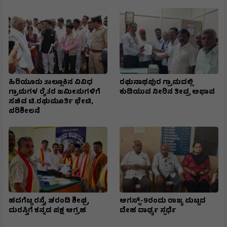
ಹಿರಿಯೂರು ತಾಲ್ಲೂಕಿನ ವಿವಿಧ
ರಘುನಾಥಪುರ ಗ್ರಾಮದಲ್ಲಿ
ಗ್ರಾಮಗಳ ರೈತರ ಜಮೀನುಗಳಿಗೆ
ಕುಡಿಯುವ ನೀರಿನ ತೀವ್ರ ಅಭಾವ
ಸಚಿವ ಟಿ.ರಘುಮೂರ್ತಿ ಭೇಟಿ,
ಪರಿಶೀಲನೆ
ಹದಗೆಟ್ಟ ರಸ್ತೆ, ಚರಂಡಿ ಶೀಘ್ರ
ಆಗಸ್ಟ್-9ರಂದು ರಾಜ್ಯ ಮಟ್ಟದ
ದುರಸ್ತಿಗೆ ಕನ್ನಡ ಪಕ್ಷ ಆಗ್ರಹ
ದೇಹ ದಾರ್ಢ್ಯ ಸ್ಪರ್ಧೆ