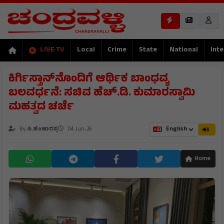
LIVE TV
Local
Crime
State
National
Inte
ಕಿರ್ಗಿಸ್ತಾನ್‌ನೊಂದಿಗೆ ಆರ್ಥಿಕ ಬಾಂಧವ್ಯ
ಬಲವರ್ಧನೆ: ಸಚಿವ ಹೆಚ್.ಡಿ. ಕುಮಾರಸ್ವಾಮಿ
ಮಹತ್ವದ ಚರ್ಚೆ
By
ಸಿ.ಹೆಂಜಾರಪ್ಪ
04 Jun, 26
Home