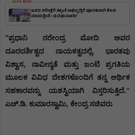
ALSO READ
ಜನರ ನಿರೀಕ್ಷೆಗೆ ತಕ್ಕಂತೆ ಅಭಿವೃದ್ದಿಗೆ ಪೂರಕವಾಗಿ ಕೆಲಸ
ಮಾಡುತ್ತೇನೆ- ಟಿ.ರಘುಮೂರ್ತಿ
​"
ಪ್ರಧಾನಿ ನರೇಂದ್ರ ಮೋದಿ ಅವರ
,
ದೂರದರ್ಶಿತ್ವದ ನಾಯಕತ್ವದಲ್ಲಿ
ಭಾರತವು
,
ವಿಶ್ವಾಸ
ನಾವೀನ್ಯತೆ ಮತ್ತು ಜಂಟಿ ಪ್ರಗತಿಯ
ಮೂಲಕ ವಿವಿಧ ದೇಶಗಳೊಂದಿಗೆ ತನ್ನ ಆರ್ಥಿಕ
ಸಹಕಾರವನ್ನು ಯಶಸ್ವಿಯಾಗಿ ವಿಸ್ತರಿಸುತ್ತಿದೆ."
,
ಎಚ್.ಡಿ. ಕುಮಾರಸ್ವಾಮಿ
ಕೇಂದ್ರ ಸಚಿವರು