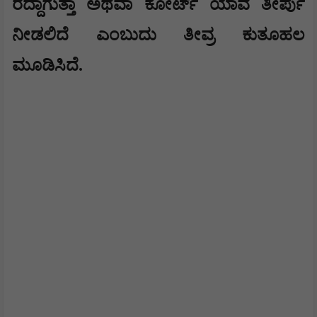
ರದ್ದಾಗುತ್ತಾ ಅಥವಾ ಕೋರ್ಟ್ ಯಾವ ತೀರ್ಪು
ನೀಡಲಿದೆ ಎಂಬುದು ತೀವ್ರ ಕುತೂಹಲ
ಮೂಡಿಸಿದೆ.