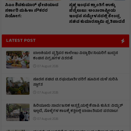
ಸಿಎಂ ಶಿವಕುಮಾರ್‌ ಭೇಟಿಯಾದ
ಸ್ವಚ್ಛ ಇಂಧನ ಕ್ರಾಂತಿಗೆ ಉಕ್ಕು
ಸರ್ಕಾರಿ ಮಹಿಳಾ ನೌಕರರ
ಬೆನ್ನೆಲುಬು: ಅಂತಾರಾಷ್ಟ್ರೀಯ
ನಿಯೋಗ:
ಇಂಧನ ಸಮ್ಮೇಳನದಲ್ಲಿ ಕೇಂದ್ರ
ಸಚಿವ ಕುಮಾರಸ್ವಾಮಿ ಪ್ರತಿಪಾದನೆ
LATEST POST
ಬಾಲಕಿಯರ ವೃತ್ತಿಪರ ಕಾಲೇಜು ವಿದ್ಯಾರ್ಥಿನಿಯರಿಗೆ ಬುದ್ದನ
ಕಂಚಿನ ವಿಗ್ರಹಗಳ ವಿತರಣೆ
07 August 2026
ನೂತನ ಸಚಿವ ಟಿ.ರಘುಮೂರ್ತಿವರಿಗೆ ಹೂವಿನ ಮಳೆ ಸುರಿಸಿ
ಸ್ವಾಗತ
07 August 2026
ಹಿರಿಯೂರು ಸಾರ್ವಜನಿಕ ಆಸ್ಪತ್ರೆಯಲ್ಲಿ ಕೆನಾಪಿ ಕುಸಿತ: ವಿದ್ಯುತ್‌
ಇಲ್ಲದೆ, ಸೊಳ್ಳೆಗಳ ಕಾಟಕ್ಕೆ ಕತ್ತಲಲ್ಲಿ ಬಾಣಂತಿಯರ ಪರದಾಟ!
07 August 2026