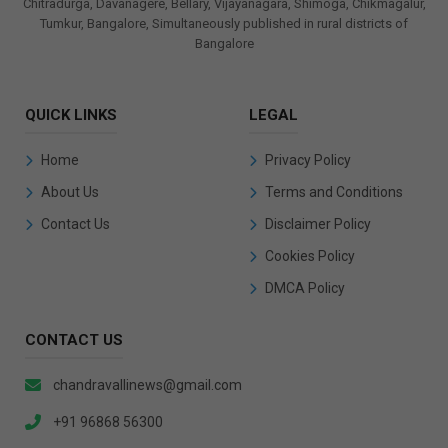
Chitradurga, Davanagere, Bellary, Vijayanagara, Shimoga, Chikmagalur,
Tumkur, Bangalore, Simultaneously published in rural districts of
Bangalore
QUICK LINKS
LEGAL
Home
Privacy Policy
About Us
Terms and Conditions
Contact Us
Disclaimer Policy
Cookies Policy
DMCA Policy
CONTACT US
chandravallinews@gmail.com
+91 96868 56300