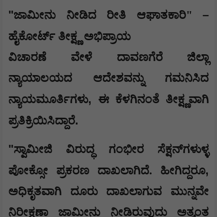
"
–
ಜಾಮೀನು ನೀಡಿದ ರೀತಿ ಆಘಾತಕಾರಿ"
ಹೈಕೋರ್ಟ್ ತೀಕ್ಷ್ಣ ಅಭಿಪ್ರಾಯ
ವಿಚಾರಣೆ ವೇಳೆ ದಾವಣಗೆರೆ ಜಿಲ್ಲಾ
ನ್ಯಾಯಾಲಯದ ಆದೇಶವನ್ನು ಗಮನಿಸಿದ
,
ನ್ಯಾಯಮೂರ್ತಿಗಳು
ಈ ಕೆಳಗಿನಂತೆ ತೀಕ್ಷ್ಣವಾಗಿ
.
ಪ್ರತಿಕ್ರಿಯಿಸಿದ್ದಾರೆ
"
ಸ್ವಾಮೀಜಿ ವಿರುದ್ಧ ಗಂಭೀರ ಸೆಕ್ಷನ್‌ಗಳುಳ್ಳ
,
ಪೋಕ್ಸೋ ಪ್ರಕರಣ ದಾಖಲಾಗಿದೆ. ಹೀಗಿದ್ದರೂ
ಅಧಿಕೃತವಾಗಿ ದೂರು ದಾಖಲಾಗುವ ಮುನ್ನವೇ
ನಿರೀಕ್ಷಣಾ ಜಾಮೀನು ನೀಡಿರುವುದು ಅತ್ಯಂತ