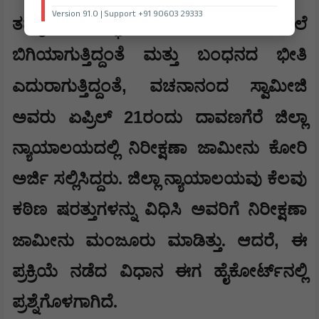
Version 91.0 | Support +91 90603 29333
ತಮ್ಮ ವಿರುದ್ಧ ಕಾನೂನು ಸಂಕೋಲೆ
ಬಿಗಿಯಾಗುತ್ತಿದ್ದಂತೆ ಮತ್ತು ಬಂಧನದ ಭೀತಿ
,
ಎದುರಾಗುತ್ತಿದ್ದಂತೆ
ವಚನಾನಂದ ಸ್ವಾಮೀಜಿ
21
ಅವರು ಏಪ್ರಿಲ್
ರಂದು ದಾವಣಗೆರೆ ಜಿಲ್ಲಾ
ನ್ಯಾಯಾಲಯದಲ್ಲಿ ನಿರೀಕ್ಷಣಾ ಜಾಮೀನು ಕೋರಿ
ಅರ್ಜಿ ಸಲ್ಲಿಸಿದ್ದರು. ಜಿಲ್ಲಾ ನ್ಯಾಯಾಲಯವು ಕೆಲವು
ಕಠಿಣ ಷರತ್ತುಗಳನ್ನು ವಿಧಿಸಿ ಅವರಿಗೆ ನಿರೀಕ್ಷಣಾ
,
ಜಾಮೀನು ಮಂಜೂರು ಮಾಡಿತ್ತು. ಆದರೆ
ಈ
ಪ್ರಕ್ರಿಯೆ ನಡೆದ ವಿಧಾನ ಈಗ ಹೈಕೋರ್ಟ್‌ನಲ್ಲಿ
ಪ್ರಶ್ನೆಗೊಳಗಾಗಿದೆ.