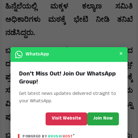
ಹಿನ್ನೆಲೆಯಲ್ಲಿ ಮಕ್ಕಳ ಕಲ್ಯಾಣ ಸಮಿತಿ
ಅಧಿಕಾರಿಗಳು ಮಠಕ್ಕೆ ಭೇಟಿ ನೀಡಿ ತನಿಖೆ
ನಡೆಸಿದ್ದರು.
ಬಳಿಕ ಮಠದ ಬಾಲಕನೋರ್ವನ ತಾಯಿ ನೀಡಿದ
×
WhatsApp
ದೂರಿನ ಮೇರೆಗೆ ಸ್ವಾಮೀಜಿ ವಿರುದ್ಧ ಪೋಕ್ಸೋ
Don't Miss Out! Join Our WhatsApp
ಪ್ರಕರಣ ದಾಖಲಾಗಿತ್ತು. ಈಗಾಗಲೇ ಈ ಪ್ರಕರಣಕ್ಕೆ
Group!
ಸಂಬಂಧಿಸಿದಂತೆ ಪೊಲೀಸರು ಸ್ವಾಮೀಜಿಯ
Get latest news updates delivered straight to
your WhatsApp.
,
ವಿಚಾರಣೆ ನಡೆಸಿ
ವೈದ್ಯಕೀಯ ತಪಾಸಣೆಯನ್ನೂ
ಪೂರ್ಣಗೊಳಿಸಿದ್ದಾರೆ.
Visit Website
Join Now
ಬಂಧನ ಭೀತಿಯಲ್ಲಿ ಜಾಮೀನು ಪಡೆದಿದ್ದ ಶ್ರೀಗಳು:
®
POWERED BY
KHUSHI
HOST