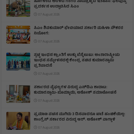
ಹೂಗಳಿಂದ ಅರಳಿದೆ ಗಂಗರ ಸಾಮ್ರಾಜ್ಯದ ಇತಿಹಾಸ: ಫಲಪುಷ್ಪ
ಪ್ರದರ್ಶನ ಉದ್ಘಾಟಿಸಿದ ಸಿಎಂ
07 August 2026
ಸಿಎಂ ಶಿವಕುಮಾರ್‌ ಭೇಟಿಯಾದ ಸರ್ಕಾರಿ ಮಹಿಳಾ ನೌಕರರ
ನಿಯೋಗ:
07 August 2026
ಸ್ವಚ್ಛ ಇಂಧನ ಕ್ರಾಂತಿಗೆ ಉಕ್ಕು ಬೆನ್ನೆಲುಬು: ಅಂತಾರಾಷ್ಟ್ರೀಯ
ಇಂಧನ ಸಮ್ಮೇಳನದಲ್ಲಿ ಕೇಂದ್ರ ಸಚಿವ ಕುಮಾರಸ್ವಾಮಿ
ಪ್ರತಿಪಾದನೆ
07 August 2026
ಸರ್ಕಾರದ ವೈಫಲ್ಯಗಳ ವಿರುದ್ಧ ಎನ್‌ಡಿಎ ಕಾದಾಟ:
ಕುಮಾರಸ್ವಾಮಿ-ಬೊಮ್ಮಾಯಿ, ಅಶೋಕ್ ಸಮಾಲೋಚನೆ
07 August 2026
ಪ್ರಮಾಣ ವಚನ ಮುಗಿದು 3 ದಿನವಾದರೂ ಖಾತೆ ಹಂಚಿಕೆಯಿಲ್ಲ:
ಕಾಂಗ್ರೆಸ್ ಸರ್ಕಾರದ ವಿರುದ್ಧ ಆರ್‌. ಅಶೋಕ್ ವಾಗ್ದಾಳಿ
07 August 2026