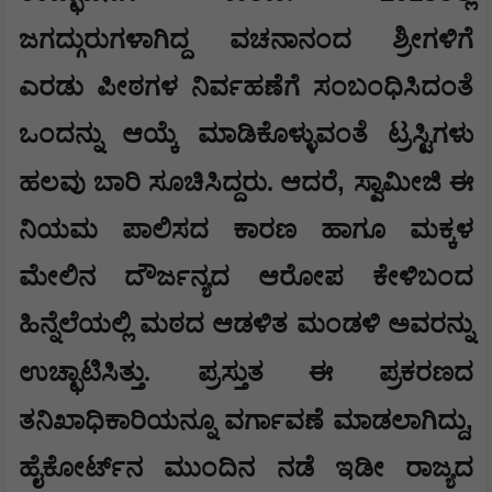
ಜಗದ್ಗುರುಗಳಾಗಿದ್ದ ವಚನಾನಂದ ಶ್ರೀಗಳಿಗೆ
ಎರಡು ಪೀಠಗಳ ನಿರ್ವಹಣೆಗೆ ಸಂಬಂಧಿಸಿದಂತೆ
ಒಂದನ್ನು ಆಯ್ಕೆ ಮಾಡಿಕೊಳ್ಳುವಂತೆ ಟ್ರಸ್ಟಿಗಳು
,
ಹಲವು ಬಾರಿ ಸೂಚಿಸಿದ್ದರು. ಆದರೆ
ಸ್ವಾಮೀಜಿ ಈ
ನಿಯಮ ಪಾಲಿಸದ ಕಾರಣ ಹಾಗೂ ಮಕ್ಕಳ
ಮೇಲಿನ ದೌರ್ಜನ್ಯದ ಆರೋಪ ಕೇಳಿಬಂದ
ಹಿನ್ನೆಲೆಯಲ್ಲಿ ಮಠದ ಆಡಳಿತ ಮಂಡಳಿ ಅವರನ್ನು
ಉಚ್ಛಾಟಿಸಿತ್ತು.
ಪ್ರಸ್ತುತ ಈ ಪ್ರಕರಣದ
,
ತನಿಖಾಧಿಕಾರಿಯನ್ನೂ ವರ್ಗಾವಣೆ ಮಾಡಲಾಗಿದ್ದು
ಹೈಕೋರ್ಟ್‌ನ ಮುಂದಿನ ನಡೆ ಇಡೀ ರಾಜ್ಯದ