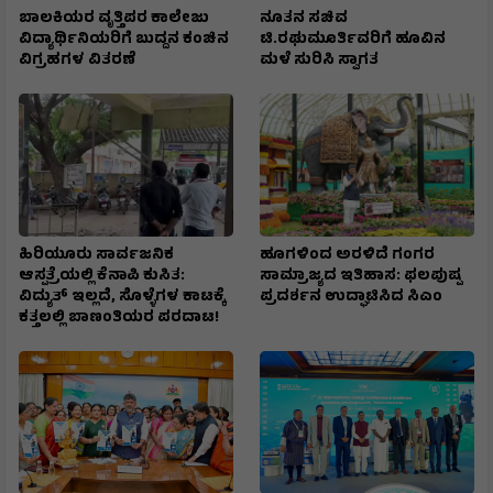
ಬಾಲಕಿಯರ ವೃತ್ತಿಪರ ಕಾಲೇಜು
ನೂತನ ಸಚಿವ
ವಿದ್ಯಾರ್ಥಿನಿಯರಿಗೆ ಬುದ್ದನ ಕಂಚಿನ
ಟಿ.ರಘುಮೂರ್ತಿವರಿಗೆ ಹೂವಿನ
ವಿಗ್ರಹಗಳ ವಿತರಣೆ
ಮಳೆ ಸುರಿಸಿ ಸ್ವಾಗತ
ಹಿರಿಯೂರು ಸಾರ್ವಜನಿಕ
ಹೂಗಳಿಂದ ಅರಳಿದೆ ಗಂಗರ
ಆಸ್ಪತ್ರೆಯಲ್ಲಿ ಕೆನಾಪಿ ಕುಸಿತ:
ಸಾಮ್ರಾಜ್ಯದ ಇತಿಹಾಸ: ಫಲಪುಷ್ಪ
ವಿದ್ಯುತ್‌ ಇಲ್ಲದೆ, ಸೊಳ್ಳೆಗಳ ಕಾಟಕ್ಕೆ
ಪ್ರದರ್ಶನ ಉದ್ಘಾಟಿಸಿದ ಸಿಎಂ
ಕತ್ತಲಲ್ಲಿ ಬಾಣಂತಿಯರ ಪರದಾಟ!