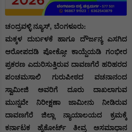
,
ಚಂದ್ರವಳ್ಳಿ ನ್ಯೂಸ್
ಬೆಂಗಳೂರು:
ಮಕ್ಕಳ ದುರ್ಬಳಕೆ ಹಾಗೂ ದೌರ್ಜನ್ಯ ಎಸಗಿದ
ಆರೋಪದಡಿ ಪೋಕ್ಸೋ ಕಾಯ್ದೆಯಡಿ ಗಂಭೀರ
ಪ್ರಕರಣ ಎದುರಿಸುತ್ತಿರುವ ದಾವಣಗೆರೆ ಹರಿಹರದ
ಪಂಚಮಸಾಲಿ ಗುರುಪೀಠದ ವಚನಾನಂದ
ಸ್ವಾಮೀಜಿ ಅವರಿಗೆ ದೂರು ದಾಖಲಾಗುವ
ಮುನ್ನವೇ ನಿರೀಕ್ಷಣಾ ಜಾಮೀನು ನೀಡಿರುವ
ದಾವಣಗೆರೆ ಜಿಲ್ಲಾ ನ್ಯಾಯಾಲಯದ ಕ್ರಮಕ್ಕೆ
ಕರ್ನಾಟಕ ಹೈಕೋರ್ಟ್ ತೀವ್ರ ಅಸಮಾಧಾನ