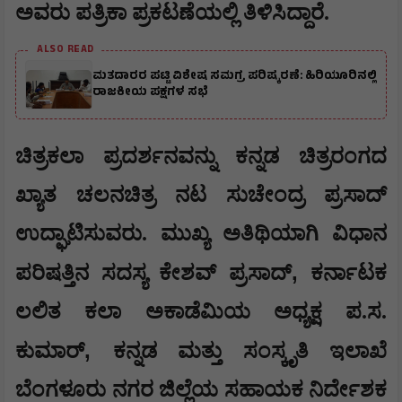
ಅವರು ಪತ್ರಿಕಾ ಪ್ರಕಟಣೆಯಲ್ಲಿ ತಿಳಿಸಿದ್ದಾರೆ.
ALSO READ
ಮತದಾರರ ಪಟ್ಟಿ ವಿಶೇಷ ಸಮಗ್ರ ಪರಿಷ್ಕರಣೆ: ಹಿರಿಯೂರಿನಲ್ಲಿ
ರಾಜಕೀಯ ಪಕ್ಷಗಳ ಸಭೆ
ಚಿತ್ರಕಲಾ ಪ್ರದರ್ಶನವನ್ನು ಕನ್ನಡ ಚಿತ್ರರಂಗದ
ಖ್ಯಾತ ಚಲನಚಿತ್ರ ನಟ ಸುಚೇಂದ್ರ ಪ್ರಸಾದ್
ಉದ್ಘಾಟಿಸುವರು. ಮುಖ್ಯ ಅತಿಥಿಯಾಗಿ ವಿಧಾನ
,
ಪರಿಷತ್ತಿನ ಸದಸ್ಯ ಕೇಶವ್ ಪ್ರಸಾದ್
ಕರ್ನಾಟಕ
ಲಲಿತ ಕಲಾ ಅಕಾಡೆಮಿಯ ಅಧ್ಯಕ್ಷ ಪ.ಸ.
,
ಕುಮಾರ್
ಕನ್ನಡ ಮತ್ತು ಸಂಸ್ಕೃತಿ ಇಲಾಖೆ
ಬೆಂಗಳೂರು ನಗರ ಜಿಲ್ಲೆಯ ಸಹಾಯಕ ನಿರ್ದೇಶಕ