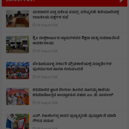
LATEST POST
ಮತದಾರರ ಪಟ್ಟಿ ವಿಶೇಷ ಸಮಗ್ರ ಪರಿಷ್ಕರಣೆ: ಹಿರಿಯೂರಿನಲ್ಲಿ
ರಾಜಕೀಯ ಪಕ್ಷಗಳ ಸಭೆ
09 August 2026
ಶ್ರೀ ಮಲ್ಲಿಕಾರ್ಜುನ ಸ್ವಾಮಿಗಳವರ ಶಿಕ್ಷಣ ಮತ್ತು ಸಮಾಜಸೇವೆ
ಆದರ್ಶನೀಯ
09 August 2026
ಬೇತೂರುಪಾಳ್ಯ ಸರ್ಕಾರಿ ಪ್ರೌಢಶಾಲೆಯಲ್ಲಿ ವಿದ್ಯಾರ್ಥಿಗಳ
ಪುನರ್ಮಿಲನ ಹಾಗೂ ಗುರುವಂದನೆ
09 August 2026
ಶತಮಾನದ ಜ್ಞಾನ ದೇಗುಲ: ಹೀರದ ಸೂಗಮ್ಮ ಶಾಲೆಯ
ಶತಮಾನೋತ್ಸವ ಉದ್ಘಾಟಿಸಿದ ಸಚಿವ ಎಂ. ಬಿ. ಪಾಟೀಲ್
09 August 2026
ಎಸ್. ನಿಜಲಿಂಗಪ್ಪ ಅವರ ಪುಣ್ಯಸ್ಮರಣೆ: ಪುಷ್ಪಾರ್ಚನೆ ಮಾಡಿ
ಗೌರವ ನಮನ​