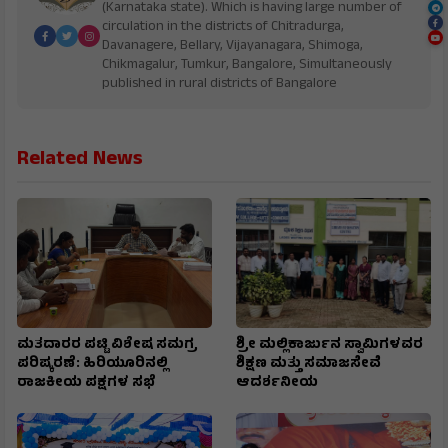
(Karnataka state). Which is having large number of
circulation in the districts of Chitradurga,
Davanagere, Bellary, Vijayanagara, Shimoga,
Chikmagalur, Tumkur, Bangalore, Simultaneously
published in rural districts of Bangalore
Related News
ಮತದಾರರ ಪಟ್ಟಿ ವಿಶೇಷ ಸಮಗ್ರ
ಶ್ರೀ ಮಲ್ಲಿಕಾರ್ಜುನ ಸ್ವಾಮಿಗಳವರ
ಪರಿಷ್ಕರಣೆ: ಹಿರಿಯೂರಿನಲ್ಲಿ
ಶಿಕ್ಷಣ ಮತ್ತು ಸಮಾಜಸೇವೆ
ರಾಜಕೀಯ ಪಕ್ಷಗಳ ಸಭೆ
ಆದರ್ಶನೀಯ