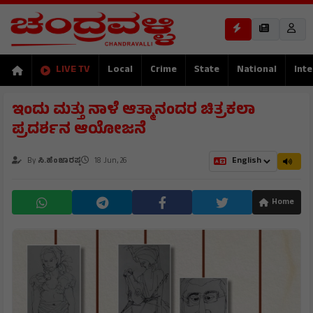
LIVE TV
Local
Crime
State
National
Inte
ಇಂದು ಮತ್ತು ನಾಳೆ ಆತ್ಮಾನಂದರ ಚಿತ್ರಕಲಾ
ಪ್ರದರ್ಶನ ಆಯೋಜನೆ
By
ಸಿ.ಹೆಂಜಾರಪ್ಪ
18 Jun, 26
Home