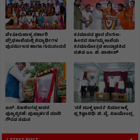
ಬೇತೂರುಪಾಳ್ಯ ಸರ್ಕಾರಿ
ಶತಮಾನದ ಜ್ಞಾನ ದೇಗುಲ:
ಪ್ರೌಢಶಾಲೆಯಲ್ಲಿ ವಿದ್ಯಾರ್ಥಿಗಳ
ಹೀರದ ಸೂಗಮ್ಮ ಶಾಲೆಯ
ಪುನರ್ಮಿಲನ ಹಾಗೂ ಗುರುವಂದನೆ
ಶತಮಾನೋತ್ಸವ ಉದ್ಘಾಟಿಸಿದ
ಸಚಿವ ಎಂ. ಬಿ. ಪಾಟೀಲ್
ಎಸ್. ನಿಜಲಿಂಗಪ್ಪ ಅವರ
'ನಶೆ ಮುಕ್ತ ಭಾರತ' ನಿರ್ಮಾಣಕ್ಕೆ
ಪುಣ್ಯಸ್ಮರಣೆ: ಪುಷ್ಪಾರ್ಚನೆ ಮಾಡಿ
ಪ್ರತಿಜ್ಞಾವಿಧಿ: ಬಿ. ವೈ. ವಿಜಯೇಂದ್ರ
ಗೌರವ ನಮನ​