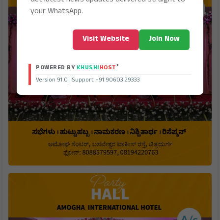
your WhatsApp.
Visit Website
Join Now
®
POWERED BY
KHUSHI
HOST
Version 91.0 | Support +91 90603 29333