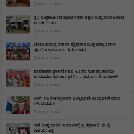
09 August 2026
ಶ್ರೀ ಮಲ್ಲಿಕಾರ್ಜುನ ಸ್ವಾಮಿಗಳವರ ಶಿಕ್ಷಣ ಮತ್ತು ಸಮಾಜಸೇವೆ
ಆದರ್ಶನೀಯ
09 August 2026
ಬೇತೂರುಪಾಳ್ಯ ಸರ್ಕಾರಿ ಪ್ರೌಢಶಾಲೆಯಲ್ಲಿ ವಿದ್ಯಾರ್ಥಿಗಳ
ಪುನರ್ಮಿಲನ ಹಾಗೂ ಗುರುವಂದನೆ
09 August 2026
ಶತಮಾನದ ಜ್ಞಾನ ದೇಗುಲ: ಹೀರದ ಸೂಗಮ್ಮ ಶಾಲೆಯ
ಶತಮಾನೋತ್ಸವ ಉದ್ಘಾಟಿಸಿದ ಸಚಿವ ಎಂ. ಬಿ. ಪಾಟೀಲ್
09 August 2026
ಎಸ್. ನಿಜಲಿಂಗಪ್ಪ ಅವರ ಪುಣ್ಯಸ್ಮರಣೆ: ಪುಷ್ಪಾರ್ಚನೆ ಮಾಡಿ
ಗೌರವ ನಮನ​
09 August 2026
'ನಶೆ ಮುಕ್ತ ಭಾರತ' ನಿರ್ಮಾಣಕ್ಕೆ ಪ್ರತಿಜ್ಞಾವಿಧಿ: ಬಿ. ವೈ.
ವಿಜಯೇಂದ್ರ