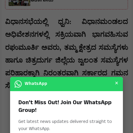
ಆದರ್ಶನೀಯ
​ವಿಧಾನಸಭೆಯಲ್ಲಿ ಧ್ವನಿ: ವಿಧಾನಮಂಡಲದ
ಅಧಿವೇಶನಗಳಲ್ಲಿ ಸಕ್ರಿಯವಾಗಿ ಭಾಗವಹಿಸುವ
,
ರಘುಮೂರ್ತಿ ಅವರು
ತಮ್ಮ ಕ್ಷೇತ್ರದ ಸಮಸ್ಯೆಗಳು
ಹಾಗೂ ಚಿತ್ರದುರ್ಗ ಜಿಲ್ಲೆಯ ಜ್ವಲಂತ ಸಮಸ್ಯೆಗಳ
ಪರಿಹಾರಕ್ಕಾಗಿ ನಿರಂತರವಾಗಿ ಸರ್ಕಾರದ ಗಮನ
×
WhatsApp
ಸೆಳೆಯುತ್ತಾ ಬಂದಿದ್ದಾರೆ.
Don't Miss Out! Join Our WhatsApp
Group!
Get latest news updates delivered straight to
your WhatsApp.