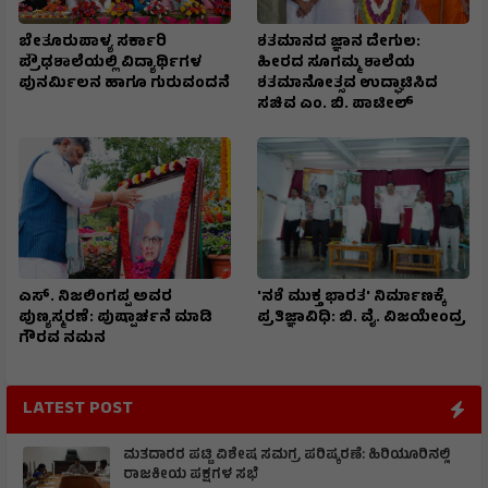
ಬೇತೂರುಪಾಳ್ಯ ಸರ್ಕಾರಿ
ಶತಮಾನದ ಜ್ಞಾನ ದೇಗುಲ:
ಪ್ರೌಢಶಾಲೆಯಲ್ಲಿ ವಿದ್ಯಾರ್ಥಿಗಳ
ಹೀರದ ಸೂಗಮ್ಮ ಶಾಲೆಯ
ಪುನರ್ಮಿಲನ ಹಾಗೂ ಗುರುವಂದನೆ
ಶತಮಾನೋತ್ಸವ ಉದ್ಘಾಟಿಸಿದ
ಸಚಿವ ಎಂ. ಬಿ. ಪಾಟೀಲ್
ಎಸ್. ನಿಜಲಿಂಗಪ್ಪ ಅವರ
'ನಶೆ ಮುಕ್ತ ಭಾರತ' ನಿರ್ಮಾಣಕ್ಕೆ
ಪುಣ್ಯಸ್ಮರಣೆ: ಪುಷ್ಪಾರ್ಚನೆ ಮಾಡಿ
ಪ್ರತಿಜ್ಞಾವಿಧಿ: ಬಿ. ವೈ. ವಿಜಯೇಂದ್ರ
ಗೌರವ ನಮನ​
LATEST POST
ಮತದಾರರ ಪಟ್ಟಿ ವಿಶೇಷ ಸಮಗ್ರ ಪರಿಷ್ಕರಣೆ: ಹಿರಿಯೂರಿನಲ್ಲಿ
ರಾಜಕೀಯ ಪಕ್ಷಗಳ ಸಭೆ