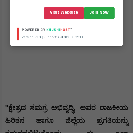
Visit Website
Join Now
®
POWERED BY
KHUSHI
HOST
Version 91.0 | Support +91 90603 29333
"
,
ಕ್ಷೇತ್ರದ ಸಮಗ್ರ ಅಭಿವೃದ್ಧಿ
ಅವರ ರಾಜಕೀಯ
ಹಿರಿತನ ಹಾಗೂ ಜಿಲ್ಲೆಯ ಪ್ರಗತಿಯನ್ನು