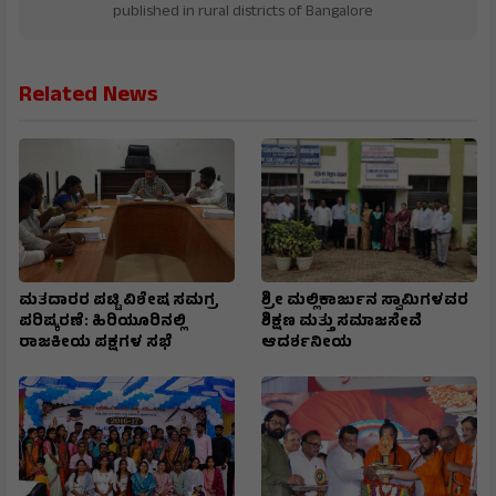
published in rural districts of Bangalore
Related News
ಮತದಾರರ ಪಟ್ಟಿ ವಿಶೇಷ ಸಮಗ್ರ
ಶ್ರೀ ಮಲ್ಲಿಕಾರ್ಜುನ ಸ್ವಾಮಿಗಳವರ
ಪರಿಷ್ಕರಣೆ: ಹಿರಿಯೂರಿನಲ್ಲಿ
ಶಿಕ್ಷಣ ಮತ್ತು ಸಮಾಜಸೇವೆ
ರಾಜಕೀಯ ಪಕ್ಷಗಳ ಸಭೆ
ಆದರ್ಶನೀಯ