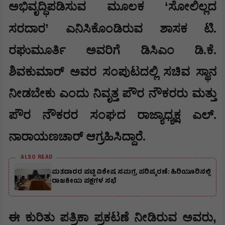
‘
ಅಭಿವೃದ್ಧಿಪಡಿಸುವ ಮೂಲಕ
ಸೋಲಿಲ್ಲದ
’
ಸರದಾರ
ಎನಿಸಿಕೊಂಡಿರುವ ಶಾಸಕ ಟಿ.
ರಘುಮೂರ್ತಿ ಅವರಿಗೆ ಡಿಸಿಎಂ ಡಿ.ಕೆ.
ಶಿವಕುಮಾರ್ ಅವರ ಸಂಪುಟದಲ್ಲಿ ಸಚಿವ ಸ್ಥಾನ
ನೀಡಬೇಕು ಎಂದು ನಿವೃತ್ತ ಪೌರ ನೌಕರರು ಮತ್ತು
ಪೌರ ನೌಕರರ ಸಂಘದ ರಾಜ್ಯಾಧ್ಯಕ್ಷ ಎಲ್.
ನಾರಾಯಣಚಾರ್ ಆಗ್ರಹಿಸಿದ್ದಾರೆ.
ALSO READ
ಮತದಾರರ ಪಟ್ಟಿ ವಿಶೇಷ ಸಮಗ್ರ ಪರಿಷ್ಕರಣೆ: ಹಿರಿಯೂರಿನಲ್ಲಿ
ರಾಜಕೀಯ ಪಕ್ಷಗಳ ಸಭೆ
,
​ಈ ಕುರಿತು ಪತ್ರಿಕಾ ಪ್ರಕಟಣೆ ನೀಡಿರುವ ಅವರು