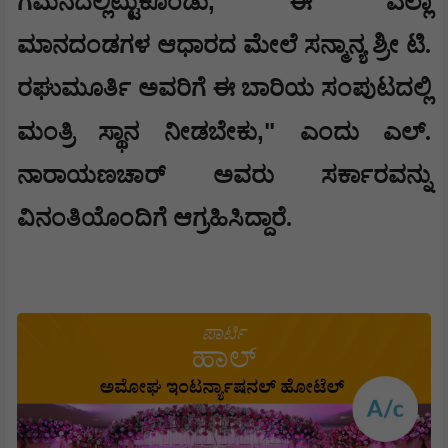
,
ಗಮನದಲ್ಲಿಟ್ಟುಕೊಂಡು
ಈ ಎಲ್ಲಾ
ಮಾನದಂಡಗಳ ಆಧಾರದ ಮೇಲೆ ಸನ್ಮಾನ್ಯ ಶ್ರೀ ಟಿ.
ರಘುಮೂರ್ತಿ ಅವರಿಗೆ ಈ ಬಾರಿಯ ಸಂಪುಟದಲ್ಲಿ
,"
ಮಂತ್ರಿ ಸ್ಥಾನ ನೀಡಬೇಕು
ಎಂದು ಎಲ್.
ನಾರಾಯಣಚಾರ್ ಅವರು ಸರ್ಕಾರವನ್ನು
ವಿನಂತಿಯೊಂದಿಗೆ ಆಗ್ರಹಿಸಿದ್ದಾರೆ.