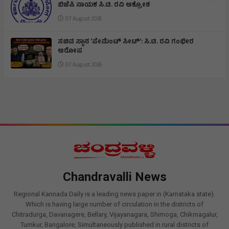
ಬಿಜೆಪಿ ನಾಯಕ ಸಿ.ಟಿ. ರವಿ ಆಕ್ರೋಶ
07 August 2026
ಸಚಿವ ಸ್ಥಾನ ‘ಪೇಮೆಂಟ್ ಸೀಟ್’: ಸಿ.ಟಿ. ರವಿ ಗಂಭೀರ
ಆರೋಪ
07 August 2026
Chandravalli News
Regional Kannada Daily is a leading news paper in (Karnataka state).
Which is having large number of circulation in the districts of
Chitradurga, Davanagere, Bellary, Vijayanagara, Shimoga, Chikmagalur,
Tumkur, Bangalore, Simultaneously published in rural districts of