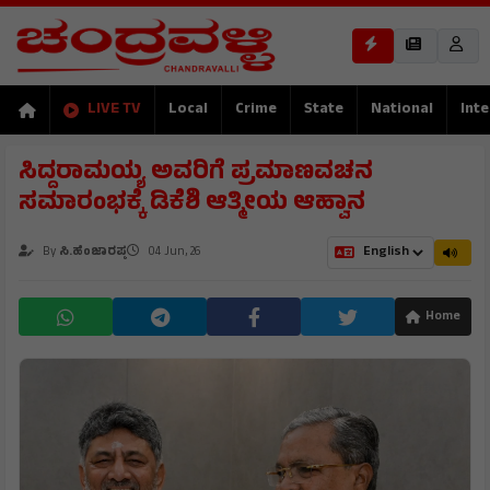
LIVE TV
Local
Crime
State
National
Inte
ಸಿದ್ದರಾಮಯ್ಯ ಅವರಿಗೆ ಪ್ರಮಾಣವಚನ
ಸಮಾರಂಭಕ್ಕೆ ಡಿಕೆಶಿ ಆತ್ಮೀಯ ಆಹ್ವಾನ
By
ಸಿ.ಹೆಂಜಾರಪ್ಪ
04 Jun, 26
Home