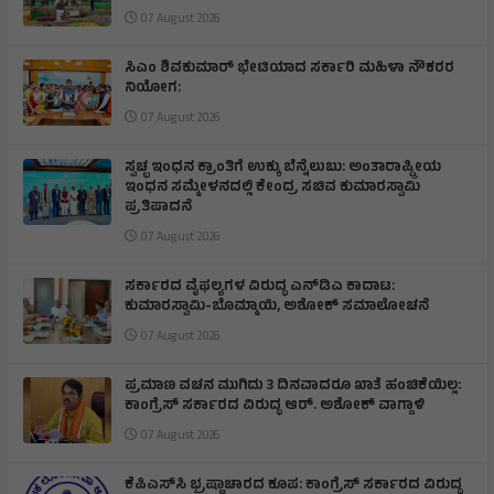
07 August 2026
ಸಿಎಂ ಶಿವಕುಮಾರ್‌ ಭೇಟಿಯಾದ ಸರ್ಕಾರಿ ಮಹಿಳಾ ನೌಕರರ
ನಿಯೋಗ:
07 August 2026
ಸ್ವಚ್ಛ ಇಂಧನ ಕ್ರಾಂತಿಗೆ ಉಕ್ಕು ಬೆನ್ನೆಲುಬು: ಅಂತಾರಾಷ್ಟ್ರೀಯ
ಇಂಧನ ಸಮ್ಮೇಳನದಲ್ಲಿ ಕೇಂದ್ರ ಸಚಿವ ಕುಮಾರಸ್ವಾಮಿ
ಪ್ರತಿಪಾದನೆ
07 August 2026
ಸರ್ಕಾರದ ವೈಫಲ್ಯಗಳ ವಿರುದ್ಧ ಎನ್‌ಡಿಎ ಕಾದಾಟ:
ಕುಮಾರಸ್ವಾಮಿ-ಬೊಮ್ಮಾಯಿ, ಅಶೋಕ್ ಸಮಾಲೋಚನೆ
07 August 2026
ಪ್ರಮಾಣ ವಚನ ಮುಗಿದು 3 ದಿನವಾದರೂ ಖಾತೆ ಹಂಚಿಕೆಯಿಲ್ಲ:
ಕಾಂಗ್ರೆಸ್ ಸರ್ಕಾರದ ವಿರುದ್ಧ ಆರ್‌. ಅಶೋಕ್ ವಾಗ್ದಾಳಿ
07 August 2026
ಕೆಪಿಎಸ್‌ಸಿ ಭ್ರಷ್ಟಾಚಾರದ ಕೂಪ: ಕಾಂಗ್ರೆಸ್ ಸರ್ಕಾರದ ವಿರುದ್ಧ