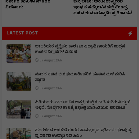
ಸರ್ಕಾರಿ ಮಹಿಳಾ ನೌಕರರ
ಬೆನ್ನೆಲುಬು: ಅಂತಾರಾಷ್ಟ್ರೀಯ
ನಿಯೋಗ:
ಇಂಧನ ಸಮ್ಮೇಳನದಲ್ಲಿ ಕೇಂದ್ರ
ಸಚಿವ ಕುಮಾರಸ್ವಾಮಿ ಪ್ರತಿಪಾದನೆ
LATEST POST
ಬಾಲಕಿಯರ ವೃತ್ತಿಪರ ಕಾಲೇಜು ವಿದ್ಯಾರ್ಥಿನಿಯರಿಗೆ ಬುದ್ದನ
ಕಂಚಿನ ವಿಗ್ರಹಗಳ ವಿತರಣೆ
07 August 2026
ನೂತನ ಸಚಿವ ಟಿ.ರಘುಮೂರ್ತಿವರಿಗೆ ಹೂವಿನ ಮಳೆ ಸುರಿಸಿ
ಸ್ವಾಗತ
07 August 2026
ಹಿರಿಯೂರು ಸಾರ್ವಜನಿಕ ಆಸ್ಪತ್ರೆಯಲ್ಲಿ ಕೆನಾಪಿ ಕುಸಿತ: ವಿದ್ಯುತ್‌
ಇಲ್ಲದೆ, ಸೊಳ್ಳೆಗಳ ಕಾಟಕ್ಕೆ ಕತ್ತಲಲ್ಲಿ ಬಾಣಂತಿಯರ ಪರದಾಟ!
07 August 2026
ಹೂಗಳಿಂದ ಅರಳಿದೆ ಗಂಗರ ಸಾಮ್ರಾಜ್ಯದ ಇತಿಹಾಸ: ಫಲಪುಷ್ಪ
ಪ್ರದರ್ಶನ ಉದ್ಘಾಟಿಸಿದ ಸಿಎಂ