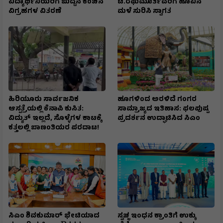
ವಿದ್ಯಾರ್ಥಿನಿಯರಿಗೆ ಬುದ್ದನ ಕಂಚಿನ
ಟಿ.ರಘುಮೂರ್ತಿವರಿಗೆ ಹೂವಿನ
ವಿಗ್ರಹಗಳ ವಿತರಣೆ
ಮಳೆ ಸುರಿಸಿ ಸ್ವಾಗತ
ಹಿರಿಯೂರು ಸಾರ್ವಜನಿಕ
ಹೂಗಳಿಂದ ಅರಳಿದೆ ಗಂಗರ
ಆಸ್ಪತ್ರೆಯಲ್ಲಿ ಕೆನಾಪಿ ಕುಸಿತ:
ಸಾಮ್ರಾಜ್ಯದ ಇತಿಹಾಸ: ಫಲಪುಷ್ಪ
ವಿದ್ಯುತ್‌ ಇಲ್ಲದೆ, ಸೊಳ್ಳೆಗಳ ಕಾಟಕ್ಕೆ
ಪ್ರದರ್ಶನ ಉದ್ಘಾಟಿಸಿದ ಸಿಎಂ
ಕತ್ತಲಲ್ಲಿ ಬಾಣಂತಿಯರ ಪರದಾಟ!
ಸಿಎಂ ಶಿವಕುಮಾರ್‌ ಭೇಟಿಯಾದ
ಸ್ವಚ್ಛ ಇಂಧನ ಕ್ರಾಂತಿಗೆ ಉಕ್ಕು