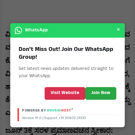
×
WhatsApp
ವಿಶೇಷ ಕ್ಷಣ: ಶಾಸಕಾಂಗ ಸಭೆಗೆ ಆಗಮಿಸುವ
ಮುನ್ನ ಡಿ.ಕೆ. ಶಿವಕುಮಾರ್ ಅವರು ವಿಧಾನಸೌಧದ
Don't Miss Out! Join Our WhatsApp
Group!
'
'
ಕೊಠಡಿಯಲ್ಲಿ ತಮ್ಮ ಆರಾಧ್ಯ ದೈವ
ಅಜ್ಜಯ್ಯ
ನಿಗೆ
Get latest news updates delivered straight to
,
ವಿಶೇಷ ಪೂಜೆ ಸಲ್ಲಿಸಿದ್ದರು. ಸಭೆಗೆ ಬಂದ ನಂತರ
your WhatsApp.
ತಾವೇ ಖುದ್ದಾಗಿ ಎಲ್ಲಾ ಶಾಸಕರು ಕುಳಿತಿದ್ದ ಜಾಗಕ್ಕೆ
Visit Website
Join Now
ತೆರಳಿ ಹಸ್ತಲಾಘವ ಮಾಡಿ ವಿಶ್ವಾಸ ವ್ಯಕ್ತಪಡಿಸಿದ್ದು
®
POWERED BY
KHUSHI
HOST
ಎಲ್ಲರ ಗಮನ ಸೆಳೆಯಿತು.
Version 91.0 | Support +91 90603 29333
3
:
ಜೂನ್
ಕ್ಕೆ ಸರಳ ಪ್ರಮಾಣವಚನ ಸ್ವೀಕಾರ