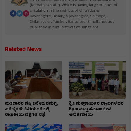
(Karnataka state). Which is having large number of
circulation in the districts of Chitradurga,
Davanagere, Bellary, Vijayanagara, Shimoga,
Chikmagalur, Tumkur, Bangalore, Simultaneously
published in rural districts of Bangalore
Related News
ಮತದಾರರ ಪಟ್ಟಿ ವಿಶೇಷ ಸಮಗ್ರ
ಶ್ರೀ ಮಲ್ಲಿಕಾರ್ಜುನ ಸ್ವಾಮಿಗಳವರ
ಪರಿಷ್ಕರಣೆ: ಹಿರಿಯೂರಿನಲ್ಲಿ
ಶಿಕ್ಷಣ ಮತ್ತು ಸಮಾಜಸೇವೆ
ರಾಜಕೀಯ ಪಕ್ಷಗಳ ಸಭೆ
ಆದರ್ಶನೀಯ