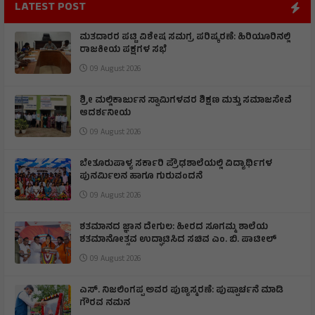
LATEST POST
ಮತದಾರರ ಪಟ್ಟಿ ವಿಶೇಷ ಸಮಗ್ರ ಪರಿಷ್ಕರಣೆ: ಹಿರಿಯೂರಿನಲ್ಲಿ
ರಾಜಕೀಯ ಪಕ್ಷಗಳ ಸಭೆ
09 August 2026
ಶ್ರೀ ಮಲ್ಲಿಕಾರ್ಜುನ ಸ್ವಾಮಿಗಳವರ ಶಿಕ್ಷಣ ಮತ್ತು ಸಮಾಜಸೇವೆ
ಆದರ್ಶನೀಯ
09 August 2026
ಬೇತೂರುಪಾಳ್ಯ ಸರ್ಕಾರಿ ಪ್ರೌಢಶಾಲೆಯಲ್ಲಿ ವಿದ್ಯಾರ್ಥಿಗಳ
ಪುನರ್ಮಿಲನ ಹಾಗೂ ಗುರುವಂದನೆ
09 August 2026
ಶತಮಾನದ ಜ್ಞಾನ ದೇಗುಲ: ಹೀರದ ಸೂಗಮ್ಮ ಶಾಲೆಯ
ಶತಮಾನೋತ್ಸವ ಉದ್ಘಾಟಿಸಿದ ಸಚಿವ ಎಂ. ಬಿ. ಪಾಟೀಲ್
09 August 2026
ಎಸ್. ನಿಜಲಿಂಗಪ್ಪ ಅವರ ಪುಣ್ಯಸ್ಮರಣೆ: ಪುಷ್ಪಾರ್ಚನೆ ಮಾಡಿ
ಗೌರವ ನಮನ​