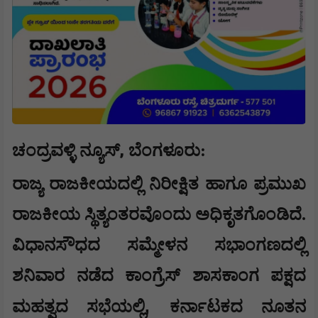
,
ಚಂದ್ರವಳ್ಳಿ ನ್ಯೂಸ್
ಬೆಂಗಳೂರು
:
ರಾಜ್ಯ ರಾಜಕೀಯದಲ್ಲಿ ನಿರೀಕ್ಷಿತ ಹಾಗೂ ಪ್ರಮುಖ
ರಾಜಕೀಯ ಸ್ಥಿತ್ಯಂತರವೊಂದು ಅಧಿಕೃತಗೊಂಡಿದೆ.
ವಿಧಾನಸೌಧದ ಸಮ್ಮೇಳನ ಸಭಾಂಗಣದಲ್ಲಿ
ಶನಿವಾರ ನಡೆದ ಕಾಂಗ್ರೆಸ್ ಶಾಸಕಾಂಗ ಪಕ್ಷದ
,
ಮಹತ್ವದ ಸಭೆಯಲ್ಲಿ
ಕರ್ನಾಟಕದ ನೂತನ