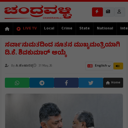
LIVE TV
Local
Crime
State
National
Inte
ಸರ್ವಾನುಮತದಿಂದ ನೂತನ ಮುಖ್ಯಮಂತ್ರಿಯಾಗಿ
ಡಿ.ಕೆ. ಶಿವಕುಮಾರ್ ಆಯ್ಕೆ
By
ಸಿ.ಹೆಂಜಾರಪ್ಪ
31 May, 26
Home