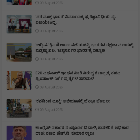
09 August 2026
'ನಶೆ ಮುಕ್ತ ಭಾರತ' ನಿರ್ಮಾಣಕ್ಕೆ ಪ್ರತಿಜ್ಞಾವಿಧಿ: ಬಿ. ವೈ.
ವಿಜಯೇಂದ್ರ
09 August 2026
'ಅಗ್ನಿ-4' ಕ್ಷಿಪಣಿ ಉಡಾವಣೆ ಯಶಸ್ವಿ: ಭಾರತದ ರಕ್ಷಣಾ ವಲಯಕ್ಕೆ
ಮತ್ತಷ್ಟು ಬಲ, 'ಆತ್ಮನಿರ್ಭರ ಭಾರತ'ಕ್ಕೆ ದಿಕ್ಸೂಚಿ
09 August 2026
E20 ಎಥನಾಲ್ ಇಂಧನ ನೀತಿ ವಿರುದ್ಧ ಕೇಂದ್ರಕ್ಕೆ ಸಚಿವ
ಪ್ರಿಯಾಂಕ್ ಖರ್ಗೆ ಪ್ರಶ್ನೆಗಳ ಸುರಿಮಳೆ
09 August 2026
‘ಕಸದಿಂದ ಮುಕ್ತಿ’ ಅಭಿಯಾನಕ್ಕೆ ಬೆಸ್ಕಾಂ ಬೆಂಬಲ:
09 August 2026
ಕಾಂಗ್ರೆಸ್ ಸರ್ಕಾರ ಸಂಪೂರ್ಣ ದಿವಾಳಿ, ಶಾಸಕರಿಗೆ ಅಧಿಕಾರ
ದಾಹ: ಸಚಿವ ಹೆಚ್.ಡಿ. ಕುಮಾರಸ್ವಾಮಿ