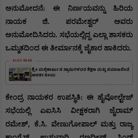
ಅನುಮೋದನೆ: ಈ ನಿರ್ಣಯವನ್ನು ಹಿರಿಯ
ನಾಯಕ ಜಿ. ಪರಮೇಶ್ವರ್ ಅವರು
ಅನುಮೋದಿಸಿದರು. ಸಭೆಯಲ್ಲಿದ್ದ ಎಲ್ಲಾ ಶಾಸಕರು
ಒಮ್ಮತದಿಂದ ಈ ತೀರ್ಮಾನಕ್ಕೆ ಜೈಕಾರ ಹಾಕಿದರು.
ALSO READ
ಶ್ರೀ ಮಲ್ಲಿಕಾರ್ಜುನ ಸ್ವಾಮಿಗಳವರ ಶಿಕ್ಷಣ ಮತ್ತು ಸಮಾಜಸೇವೆ
ಆದರ್ಶನೀಯ
ಕೇಂದ್ರ ನಾಯಕರ ಉಪಸ್ಥಿತಿ: ಈ ಹೈವೋಲ್ಟೇಜ್
ಸಭೆಯಲ್ಲಿ ಎಐಸಿಸಿ ವೀಕ್ಷಕರಾಗಿ ಜೈರಾಮ್
,
ರಮೇಶ್
ಕೆ.ಸಿ. ವೇಣುಗೋಪಾಲ್ ಮತ್ತು ರಾಜ್ಯ
ಕಾಂಗ್ರೆಸ್ ಉಸ್ತುವಾರಿ ರಣದೀಪ್ ಸಿಂಗ್