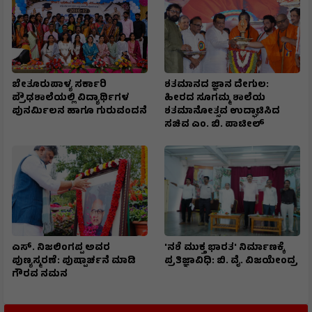
ಬೇತೂರುಪಾಳ್ಯ ಸರ್ಕಾರಿ
ಶತಮಾನದ ಜ್ಞಾನ ದೇಗುಲ:
ಪ್ರೌಢಶಾಲೆಯಲ್ಲಿ ವಿದ್ಯಾರ್ಥಿಗಳ
ಹೀರದ ಸೂಗಮ್ಮ ಶಾಲೆಯ
ಪುನರ್ಮಿಲನ ಹಾಗೂ ಗುರುವಂದನೆ
ಶತಮಾನೋತ್ಸವ ಉದ್ಘಾಟಿಸಿದ
ಸಚಿವ ಎಂ. ಬಿ. ಪಾಟೀಲ್
ಎಸ್. ನಿಜಲಿಂಗಪ್ಪ ಅವರ
'ನಶೆ ಮುಕ್ತ ಭಾರತ' ನಿರ್ಮಾಣಕ್ಕೆ
ಪುಣ್ಯಸ್ಮರಣೆ: ಪುಷ್ಪಾರ್ಚನೆ ಮಾಡಿ
ಪ್ರತಿಜ್ಞಾವಿಧಿ: ಬಿ. ವೈ. ವಿಜಯೇಂದ್ರ
ಗೌರವ ನಮನ​