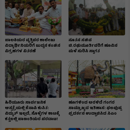
ಬಾಲಕಿಯರ ವೃತ್ತಿಪರ ಕಾಲೇಜು
ನೂತನ ಸಚಿವ
ವಿದ್ಯಾರ್ಥಿನಿಯರಿಗೆ ಬುದ್ದನ ಕಂಚಿನ
ಟಿ.ರಘುಮೂರ್ತಿವರಿಗೆ ಹೂವಿನ
ವಿಗ್ರಹಗಳ ವಿತರಣೆ
ಮಳೆ ಸುರಿಸಿ ಸ್ವಾಗತ
ಹಿರಿಯೂರು ಸಾರ್ವಜನಿಕ
ಹೂಗಳಿಂದ ಅರಳಿದೆ ಗಂಗರ
ಆಸ್ಪತ್ರೆಯಲ್ಲಿ ಕೆನಾಪಿ ಕುಸಿತ:
ಸಾಮ್ರಾಜ್ಯದ ಇತಿಹಾಸ: ಫಲಪುಷ್ಪ
ವಿದ್ಯುತ್‌ ಇಲ್ಲದೆ, ಸೊಳ್ಳೆಗಳ ಕಾಟಕ್ಕೆ
ಪ್ರದರ್ಶನ ಉದ್ಘಾಟಿಸಿದ ಸಿಎಂ
ಕತ್ತಲಲ್ಲಿ ಬಾಣಂತಿಯರ ಪರದಾಟ!