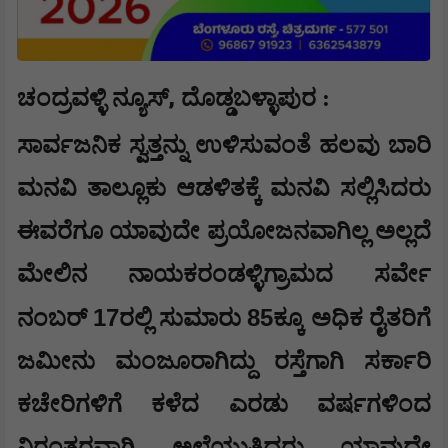
,
ಚಂದ್ರವಳ್ಳಿ ನ್ಯೂಸ್
ದೊಡ್ಡಬಳ್ಳಾಪುರ :
ಸಾರ್ವಜನಿಕ ಸ್ವತ್ತನ್ನು ಉಳಿಸುವಂತೆ ಹಲವು ಬಾರಿ
ಮನವಿ ತಾಲ್ಲೂಕು ಆಡಳಿತಕ್ಕೆ ಮನವಿ ಸಲ್ಲಿಸಿದರು
ಈವರೆಗೂ ಯಾವುದೇ ಪ್ರಯೋಜನವಾಗಿಲ್ಲ ಅಲ್ಲದೆ
ಮೇಲಿನ ನಾಯಕರಂಡಳ್ಳಿಗ್ರಾಮದ ಸರ್ವೇ
17
85
ನಂಬರ್
ರಲ್ಲಿ ಸುಮಾರು
ಕ್ಕೂ ಅಧಿಕ ರೈತರಿಗೆ
ಜಮೀನು ಮಂಜೂರಾಗಿದ್ದು ರಸ್ತೆಗಾಗಿ ಸರ್ಕಾರಿ
ಕಚೇರಿಗಳಿಗೆ ಕಳೆದ ಎರಡು ವರ್ಷಗಳಿಂದ
ನಿರಂತರವಾಗಿ ಅಲೆಯುತ್ತಿದ್ದರು ಯಾವುದೇ