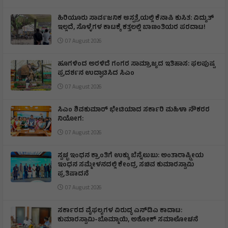
ಹಿರಿಯೂರು ಸಾರ್ವಜನಿಕ ಆಸ್ಪತ್ರೆಯಲ್ಲಿ ಕೆನಾಪಿ ಕುಸಿತ: ವಿದ್ಯುತ್‌
ಇಲ್ಲದೆ, ಸೊಳ್ಳೆಗಳ ಕಾಟಕ್ಕೆ ಕತ್ತಲಲ್ಲಿ ಬಾಣಂತಿಯರ ಪರದಾಟ!
07 August 2026
ಹೂಗಳಿಂದ ಅರಳಿದೆ ಗಂಗರ ಸಾಮ್ರಾಜ್ಯದ ಇತಿಹಾಸ: ಫಲಪುಷ್ಪ
ಪ್ರದರ್ಶನ ಉದ್ಘಾಟಿಸಿದ ಸಿಎಂ
07 August 2026
ಸಿಎಂ ಶಿವಕುಮಾರ್‌ ಭೇಟಿಯಾದ ಸರ್ಕಾರಿ ಮಹಿಳಾ ನೌಕರರ
ನಿಯೋಗ:
07 August 2026
ಸ್ವಚ್ಛ ಇಂಧನ ಕ್ರಾಂತಿಗೆ ಉಕ್ಕು ಬೆನ್ನೆಲುಬು: ಅಂತಾರಾಷ್ಟ್ರೀಯ
ಇಂಧನ ಸಮ್ಮೇಳನದಲ್ಲಿ ಕೇಂದ್ರ ಸಚಿವ ಕುಮಾರಸ್ವಾಮಿ
ಪ್ರತಿಪಾದನೆ
07 August 2026
ಸರ್ಕಾರದ ವೈಫಲ್ಯಗಳ ವಿರುದ್ಧ ಎನ್‌ಡಿಎ ಕಾದಾಟ:
ಕುಮಾರಸ್ವಾಮಿ-ಬೊಮ್ಮಾಯಿ, ಅಶೋಕ್ ಸಮಾಲೋಚನೆ