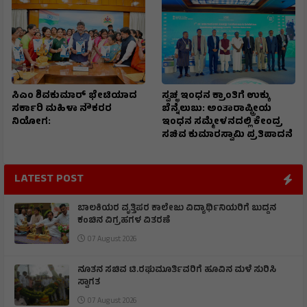
ಸಿಎಂ ಶಿವಕುಮಾರ್‌ ಭೇಟಿಯಾದ
ಸ್ವಚ್ಛ ಇಂಧನ ಕ್ರಾಂತಿಗೆ ಉಕ್ಕು
ಸರ್ಕಾರಿ ಮಹಿಳಾ ನೌಕರರ
ಬೆನ್ನೆಲುಬು: ಅಂತಾರಾಷ್ಟ್ರೀಯ
ನಿಯೋಗ:
ಇಂಧನ ಸಮ್ಮೇಳನದಲ್ಲಿ ಕೇಂದ್ರ
ಸಚಿವ ಕುಮಾರಸ್ವಾಮಿ ಪ್ರತಿಪಾದನೆ
LATEST POST
ಬಾಲಕಿಯರ ವೃತ್ತಿಪರ ಕಾಲೇಜು ವಿದ್ಯಾರ್ಥಿನಿಯರಿಗೆ ಬುದ್ದನ
ಕಂಚಿನ ವಿಗ್ರಹಗಳ ವಿತರಣೆ
07 August 2026
ನೂತನ ಸಚಿವ ಟಿ.ರಘುಮೂರ್ತಿವರಿಗೆ ಹೂವಿನ ಮಳೆ ಸುರಿಸಿ
ಸ್ವಾಗತ
07 August 2026