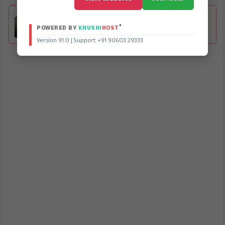
ALSO READ
ನೂತನ ಸಚಿವ ಟಿ.ರಘುಮೂರ್ತಿವರಿಗೆ ಹೂವಿನ ಮಳೆ ಸುರಿಸಿ
®
POWERED BY
KHUSHI
HOST
ಸ್ವಾಗತ
Version 91.0 | Support +91 90603 29333