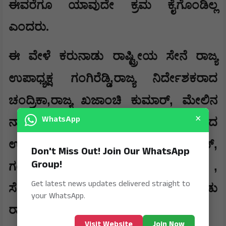
ಈವರೆಗೂ ಯಾವುದೇ ಕ್ರಮ ಕೈಗೊಂಡಿಲ್ಲ
ಎಂದರು.
ಈ ವೇಳೆ ಕರುನಾಡು ರಾಷ್ಟ್ರೀಯ ಸೇನೆ ರಾಜ್ಯ
,
ಉಪಾಧ್ಯಕ್ಷ ಗಂಗಿರೆಡ್ಡಿ
ರಾಜ್ಯ ನಿರ್ದೇಶಕರಾದ
,
,
ಚಂದ್ರಿಕಾ
ರಾಜ್ಯ ಖಜಾಂಚಿ ಕುಮಾರ್
ಮೇಲಿನ
×
WhatsApp
ನಾಯಕರಂಡಳ್ಳಿ ಗ್ರಾಮದ ಮುಖಂಡರಾದ
,
,
,
ಉಮೇಶ್
ಶ್ರೀನಿವಾಸ್
ಮಂಜುನಾಥ್
Don't Miss Out! Join Our WhatsApp
Group!
,
,
,
ಗಂಗಾಧರ್
ಸುರೇಶ
ರಾಮಾಂಜಿನಪ್ಪ
Get latest news updates delivered straight to
ಸೇರಿದಂತೆ ಹಲವು ಪ್ರಮುಖರು ಕರುನಾಡು
your WhatsApp.
ರಾಷ್ಟ್ರೀಯ ಸೇನೆ ಪದಾಧಿಕಾರಿಗಳು ಹಾಜರಿದ್ದರು.
Visit Website
Join Now