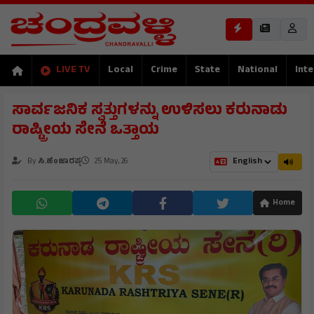
LIVE TV
Local
Crime
State
National
Inte
ಸಾರ್ವಜನಿಕ ಸ್ವತ್ತುಗಳನ್ನು ಉಳಿಸಲು ಕರುನಾಡು
ರಾಷ್ಟ್ರೀಯ ಸೇನೆ ಒತ್ತಾಯ
By
ಸಿ.ಹೆಂಜಾರಪ್ಪ
25 May, 26
Home