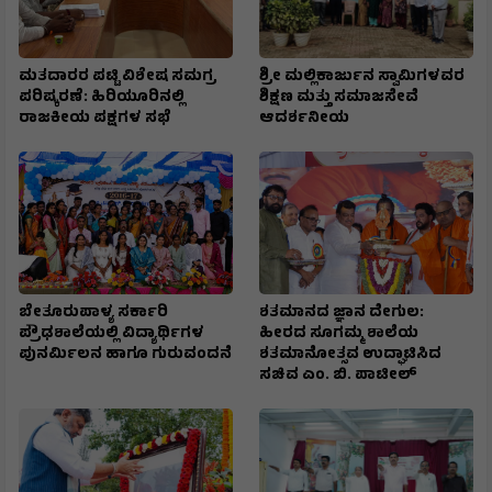
ಮತದಾರರ ಪಟ್ಟಿ ವಿಶೇಷ ಸಮಗ್ರ
ಶ್ರೀ ಮಲ್ಲಿಕಾರ್ಜುನ ಸ್ವಾಮಿಗಳವರ
ಪರಿಷ್ಕರಣೆ: ಹಿರಿಯೂರಿನಲ್ಲಿ
ಶಿಕ್ಷಣ ಮತ್ತು ಸಮಾಜಸೇವೆ
ರಾಜಕೀಯ ಪಕ್ಷಗಳ ಸಭೆ
ಆದರ್ಶನೀಯ
ಬೇತೂರುಪಾಳ್ಯ ಸರ್ಕಾರಿ
ಶತಮಾನದ ಜ್ಞಾನ ದೇಗುಲ:
ಪ್ರೌಢಶಾಲೆಯಲ್ಲಿ ವಿದ್ಯಾರ್ಥಿಗಳ
ಹೀರದ ಸೂಗಮ್ಮ ಶಾಲೆಯ
ಪುನರ್ಮಿಲನ ಹಾಗೂ ಗುರುವಂದನೆ
ಶತಮಾನೋತ್ಸವ ಉದ್ಘಾಟಿಸಿದ
ಸಚಿವ ಎಂ. ಬಿ. ಪಾಟೀಲ್