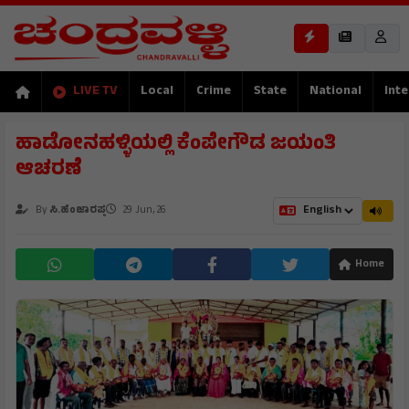
LIVE TV
Local
Crime
State
National
Inte
ಹಾಡೋನಹಳ್ಳಿಯಲ್ಲಿ ಕೆಂಪೇಗೌಡ ಜಯಂತಿ
ಆಚರಣೆ
By
ಸಿ.ಹೆಂಜಾರಪ್ಪ
29 Jun, 26
Home