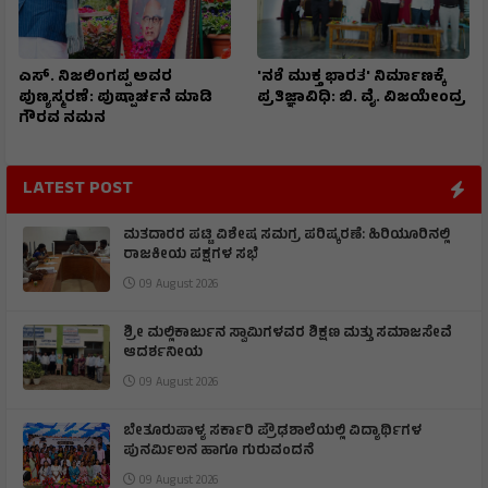
ಎಸ್. ನಿಜಲಿಂಗಪ್ಪ ಅವರ
'ನಶೆ ಮುಕ್ತ ಭಾರತ' ನಿರ್ಮಾಣಕ್ಕೆ
ಪುಣ್ಯಸ್ಮರಣೆ: ಪುಷ್ಪಾರ್ಚನೆ ಮಾಡಿ
ಪ್ರತಿಜ್ಞಾವಿಧಿ: ಬಿ. ವೈ. ವಿಜಯೇಂದ್ರ
ಗೌರವ ನಮನ​
LATEST POST
ಮತದಾರರ ಪಟ್ಟಿ ವಿಶೇಷ ಸಮಗ್ರ ಪರಿಷ್ಕರಣೆ: ಹಿರಿಯೂರಿನಲ್ಲಿ
ರಾಜಕೀಯ ಪಕ್ಷಗಳ ಸಭೆ
09 August 2026
ಶ್ರೀ ಮಲ್ಲಿಕಾರ್ಜುನ ಸ್ವಾಮಿಗಳವರ ಶಿಕ್ಷಣ ಮತ್ತು ಸಮಾಜಸೇವೆ
ಆದರ್ಶನೀಯ
09 August 2026
ಬೇತೂರುಪಾಳ್ಯ ಸರ್ಕಾರಿ ಪ್ರೌಢಶಾಲೆಯಲ್ಲಿ ವಿದ್ಯಾರ್ಥಿಗಳ
ಪುನರ್ಮಿಲನ ಹಾಗೂ ಗುರುವಂದನೆ
09 August 2026