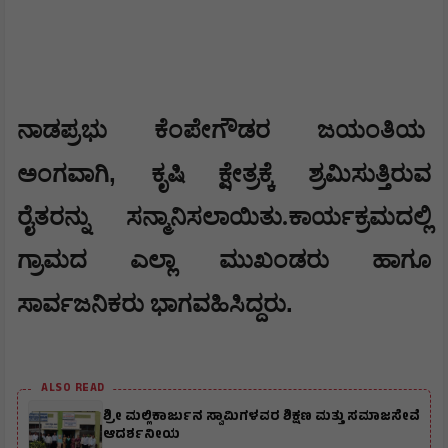
ನಾಡಪ್ರಭು ಕೆಂಪೇಗೌಡರ ಜಯಂತಿಯ
,
ಅಂಗವಾಗಿ
ಕೃಷಿ ಕ್ಷೇತ್ರಕ್ಕೆ ಶ್ರಮಿಸುತ್ತಿರುವ
ರೈತರನ್ನು
ಸನ್ಮಾನಿಸಲಾಯಿತು.ಕಾರ್ಯಕ್ರಮದಲ್ಲಿ
ಗ್ರಾಮದ ಎಲ್ಲಾ ಮುಖಂಡರು ಹಾಗೂ
.
ಸಾರ್ವಜನಿಕರು ಭಾಗವಹಿಸಿದ್ದರು
ALSO READ
ಶ್ರೀ ಮಲ್ಲಿಕಾರ್ಜುನ ಸ್ವಾಮಿಗಳವರ ಶಿಕ್ಷಣ ಮತ್ತು ಸಮಾಜಸೇವೆ
ಆದರ್ಶನೀಯ