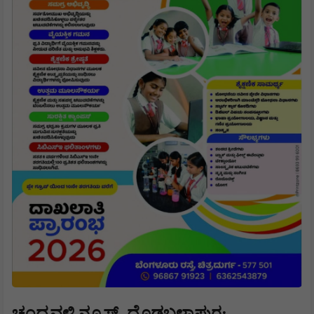
ಚಂದ್ರವಳ್ಳಿ ನ್ಯೂಸ್, ದೊಡ್ಡಬಳ್ಳಾಪುರ: