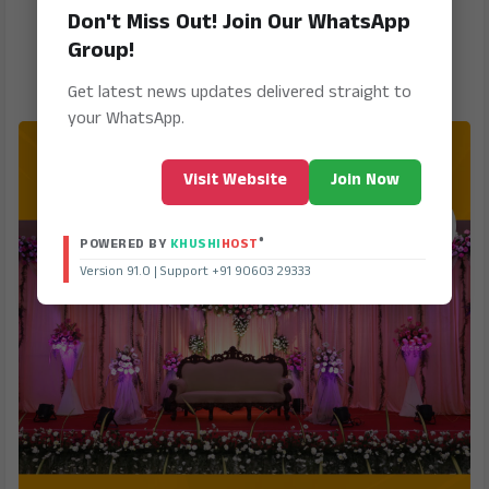
Don't Miss Out! Join Our WhatsApp
Group!
Get latest news updates delivered straight to
your WhatsApp.
Visit Website
Join Now
®
POWERED BY
KHUSHI
HOST
Version 91.0 | Support +91 90603 29333