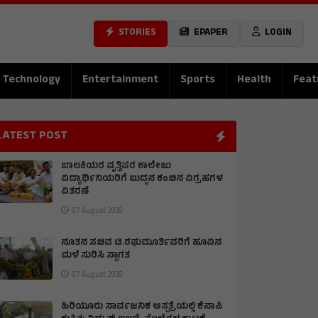
STORIES
EPAPER
LOGIN
Technology
Entertainment
Sports
Health
Feat
LATEST POST
ಬಾಲಕಿಯರ ವೃತ್ತಿಪರ ಕಾಲೇಜು
ವಿದ್ಯಾರ್ಥಿನಿಯರಿಗೆ ಬುದ್ದನ ಕಂಚಿನ ವಿಗ್ರಹಗಳ
ವಿತರಣೆ
07 August 2026
ನೂತನ ಸಚಿವ ಟಿ.ರಘುಮೂರ್ತಿವರಿಗೆ ಹೂವಿನ
ಮಳೆ ಸುರಿಸಿ ಸ್ವಾಗತ
07 August 2026
ಹಿರಿಯೂರು ಸಾರ್ವಜನಿಕ ಆಸ್ಪತ್ರೆಯಲ್ಲಿ ಕೆನಾಪಿ