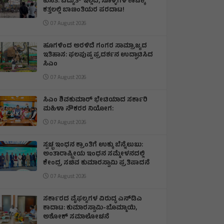
ಕುಸಿತ: ವಿದ್ಯುತ್‌ ಇಲ್ಲದೆ, ಸೊಳ್ಳೆಗಳ ಕಾಟಕ್ಕೆ
ಕತ್ತಲಲ್ಲಿ ಬಾಣಂತಿಯರ ಪರದಾಟ!
07 August 2026
ಹೂಗಳಿಂದ ಅರಳಿದೆ ಗಂಗರ ಸಾಮ್ರಾಜ್ಯದ
ಇತಿಹಾಸ: ಫಲಪುಷ್ಪ ಪ್ರದರ್ಶನ ಉದ್ಘಾಟಿಸಿದ
ಸಿಎಂ
07 August 2026
ಸಿಎಂ ಶಿವಕುಮಾರ್‌ ಭೇಟಿಯಾದ ಸರ್ಕಾರಿ
ಮಹಿಳಾ ನೌಕರರ ನಿಯೋಗ:
07 August 2026
ಸ್ವಚ್ಛ ಇಂಧನ ಕ್ರಾಂತಿಗೆ ಉಕ್ಕು ಬೆನ್ನೆಲುಬು:
ಅಂತಾರಾಷ್ಟ್ರೀಯ ಇಂಧನ ಸಮ್ಮೇಳನದಲ್ಲಿ
ಕೇಂದ್ರ ಸಚಿವ ಕುಮಾರಸ್ವಾಮಿ ಪ್ರತಿಪಾದನೆ
07 August 2026
ಸರ್ಕಾರದ ವೈಫಲ್ಯಗಳ ವಿರುದ್ಧ ಎನ್‌ಡಿಎ
ಕಾದಾಟ: ಕುಮಾರಸ್ವಾಮಿ-ಬೊಮ್ಮಾಯಿ,
ಅಶೋಕ್ ಸಮಾಲೋಚನೆ