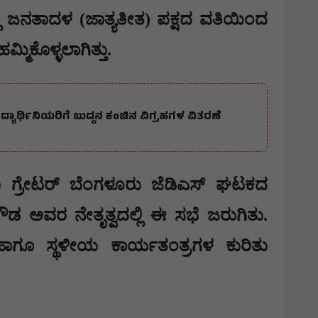
್ಲಿ ಜನತಾದಳ (ಜಾತ್ಯತೀತ) ಪಕ್ಷದ ವತಿಯಿಂದ
ಮಿಕೊಳ್ಳಲಾಗಿತ್ತು.
್ಯಾರ್ಥಿನಿಯರಿಗೆ ಬುದ್ದನ ಕಂಚಿನ ವಿಗ್ರಹಗಳ ವಿತರಣೆ
ೂ ಗ್ರೇಟರ್ ಬೆಂಗಳೂರು ಜೆಡಿಎಸ್ ಘಟಕದ
ೌಡ ಅವರ ನೇತೃತ್ವದಲ್ಲಿ ಈ ಸಭೆ ಜರುಗಿತು.
ಗೂ ಸ್ಥಳೀಯ ಕಾರ್ಯತಂತ್ರಗಳ ಕುರಿತು