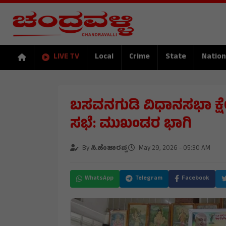
LIVE TV
Local
Crime
State
Nation
ಬಸವನಗುಡಿ ವಿಧಾನಸಭಾ ಕ್ಷೇ
ಸಭೆ: ಮುಖಂಡರ ಭಾಗಿ
By
ಸಿ.ಹೆಂಜಾರಪ್ಪ
May 29, 2026 - 05:30 AM
WhatsApp
Telegram
Facebook