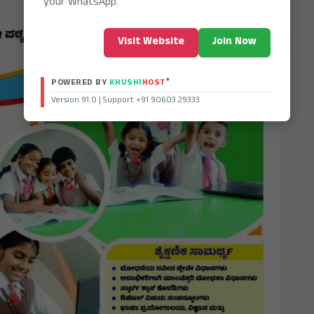
your WhatsApp.
Visit Website
Join Now
®
POWERED BY
KHUSHI
HOST
Version 91.0 | Support +91 90603 29333