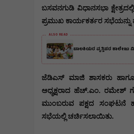
ಬಸವನಗುಡಿ ವಿಧಾನಸಭಾ ಕ್ಷೇತ್ರದಲ
ಪ್ರಮುಖ ಕಾರ್ಯಕರ್ತರ ಸಭೆಯನ್ನು ಹಮ್
ALSO READ
ಬಾಲಕಿಯರ ವೃತ್ತಿಪರ ಕಾಲೇಜು ವಿದ
​ಜೆಡಿಎಸ್ ಮಾಜಿ ಶಾಸಕರು ಹಾಗ
ಅಧ್ಯಕ್ಷರಾದ ಹೆಚ್.ಎಂ. ರಮೇಶ್ ಗ
ಮುಂಬರುವ ಪಕ್ಷದ ಸಂಘಟನೆ ಹಾ
ಸಭೆಯಲ್ಲಿ ಚರ್ಚಿಸಲಾಯಿತು.