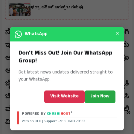
ಭದ್ರಾ ಹರಿವಿಗೆ ಆಗಸ್ಟ್ 17 ಗಡುವು
ನೋವುಗಳು ಮರೆಯಾಗುತ್ತವೆ. ಆರೋಗ್ಯವಾಗಿ
×
WhatsApp
ಇರಲು ಸಾಧ್ಯವಿದೆ ಮೇ 10 ಮಾತೃ ದಿನವೆಂದು
Don't Miss Out! Join Our WhatsApp
ಆಚರಿಸಿದರು ಭಾರತೀಯರಿಗೆ ಪ್ರತಿದಿನವೂ
Group!
ಅಮ್ಮನ ದಿನವಾಗಿದೆ ಎಂದು ತಿಳಿಸಿದರು.
Get latest news updates delivered straight to
your WhatsApp.
ಜೈ ಹಿಂದ್ ಪ್ರತಿಷ್ಠಾನದ ಅಧ್ಯಕ್ಷ ಹಾಗೂ ಸಂಸ್ಕೃತಿ
ಚಿಂತಕ ಸುರೇಶ್.ಎನ್ ಋಗ್ವೇದಿ ಅಧ್ಯಕ್ಷತೆ ವಹಿಸಿ
Visit Website
Join Now
ಮಾತನಾಡಿ ಅಮ್ಮ ಎನ್ನುವ ಶಬ್ದವೇ ಜಗತ್ತಿನಲ್ಲಿ
®
POWERED BY
KHUSHI
HOST
ವಿಶಿಷ್ಟವಾದ ಶ್ರೇಷ್ಠವಾದ ಶಬ್ದ.
Version 91.0 | Support +91 90603 29333