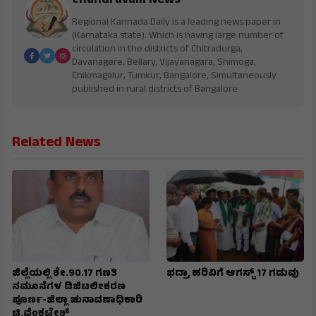
Chandravalli News
Regional Kannada Daily is a leading news paper in
(Karnataka state). Which is having large number of
circulation in the districts of Chitradurga,
Davanagere, Bellary, Vijayanagara, Shimoga,
Chikmagalur, Tumkur, Bangalore, Simultaneously
published in rural districts of Bangalore
Related News
ಜಿಲ್ಲೆಯಲ್ಲಿ ಶೇ.90.17 ಗಣತಿ
ಭದ್ರಾ ಹರಿವಿಗೆ ಆಗಸ್ಟ್ 17 ಗಡುವು
ನಮೂನೆಗಳ ಡಿಜಿಟಲೀಕರಣ
ಪೂರ್ಣ-ಜಿಲ್ಲಾ ಚುನಾವಣಾಧಿಕಾರಿ
ಟಿ.ವೆಂಕಟೇಶ್