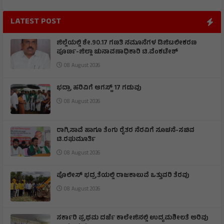
LATEST POST
ಜಿಲ್ಲೆಯಲ್ಲಿ ಶೇ.90.17 ಗಣತಿ ನಮೂನೆಗಳ ಡಿಜಿಟಲೀಕರಣ
ಪೂರ್ಣ-ಜಿಲ್ಲಾ ಚುನಾವಣಾಧಿಕಾರಿ ಟಿ.ವೆಂಕಟೇಶ್
08 August 2026
ಭದ್ರಾ ಹರಿವಿಗೆ ಆಗಸ್ಟ್ 17 ಗಡುವು
08 August 2026
ರಾಗಿ,ಸಾವೆ ಹಾಗೂ ತೆಂಗು ರೈತರ ನೆರವಿಗೆ ಸೂಚನೆ-ಸಚಿವ
ಟಿ.ರಘುಮೂರ್ತಿ
08 August 2026
ಪೊಲೀಸ್ ಭದ್ರತೆಯಲ್ಲಿ ರಾಜಕಾಲುವೆ ಒತ್ತುವರಿ ತೆರವು
08 August 2026
ಸರ್ಕಾರಿ ಪ್ರಥಮ ದರ್ಜೆ ಕಾಲೇಜಿನಲ್ಲಿ ಉದ್ಯಮಶೀಲತೆ ಅರಿವು