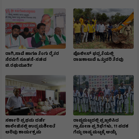
ರಾಗಿ,ಸಾವೆ ಹಾಗೂ ತೆಂಗು ರೈತರ
ಪೊಲೀಸ್ ಭದ್ರತೆಯಲ್ಲಿ
ನೆರವಿಗೆ ಸೂಚನೆ-ಸಚಿವ
ರಾಜಕಾಲುವೆ ಒತ್ತುವರಿ ತೆರವು
ಟಿ.ರಘುಮೂರ್ತಿ
ಸರ್ಕಾರಿ ಪ್ರಥಮ ದರ್ಜೆ
ರಾಷ್ಟ್ರಮಟ್ಟದಲ್ಲಿ ಪ್ರಜ್ವಲಿಸಿದ
ಕಾಲೇಜಿನಲ್ಲಿ ಉದ್ಯಮಶೀಲತೆ
ಗ್ರಾಮೀಣ ಪ್ರತಿಭೆಗಳು, 11 ಪದಕ
ಅರಿವು ಕಾರ್ಯಕ್ರಮ
ಗೆದ್ದು ರಾಷ್ಟ್ರ ಮಟ್ಟಕ್ಕೆ ಆಯ್ಕೆ