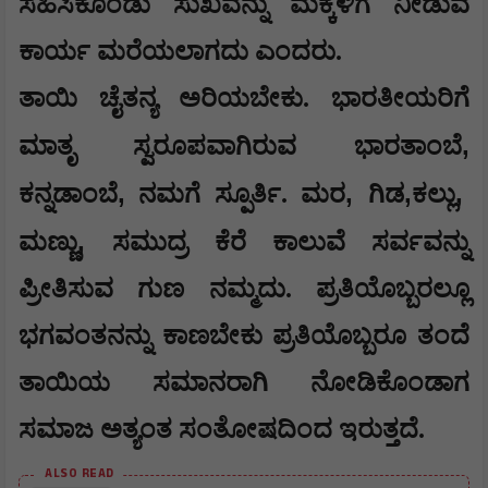
ಸಹಿಸಿಕೊಂಡು ಸುಖವನ್ನು ಮಕ್ಕಳಿಗೆ ನೀಡುವ
ಕಾರ್ಯ ಮರೆಯಲಾಗದು ಎಂದರು.
ತಾಯಿ ಚೈತನ್ಯ ಅರಿಯಬೇಕು. ಭಾರತೀಯರಿಗೆ
,
ಮಾತೃ ಸ್ವರೂಪವಾಗಿರುವ ಭಾರತಾಂಬೆ
,
,
,
,
ಕನ್ನಡಾಂಬೆ
ನಮಗೆ ಸ್ಪೂರ್ತಿ. ಮರ
ಗಿಡ
ಕಲ್ಲು
,
ಮಣ್ಣು
ಸಮುದ್ರ ಕೆರೆ ಕಾಲುವೆ ಸರ್ವವನ್ನು
ಪ್ರೀತಿಸುವ ಗುಣ ನಮ್ಮದು. ಪ್ರತಿಯೊಬ್ಬರಲ್ಲೂ
ಭಗವಂತನನ್ನು ಕಾಣಬೇಕು ಪ್ರತಿಯೊಬ್ಬರೂ ತಂದೆ
ತಾಯಿಯ ಸಮಾನರಾಗಿ ನೋಡಿಕೊಂಡಾಗ
ಸಮಾಜ ಅತ್ಯಂತ ಸಂತೋಷದಿಂದ ಇರುತ್ತದೆ.
ALSO READ