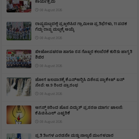
ಕಾರ್ಯಕ್ರಮ
08 August 2026
ರಾಷ್ಟ್ರಮಟ್ಟದಲ್ಲಿ ಪ್ರಜ್ವಲಿಸಿದ ಗ್ರಾಮೀಣ ಪ್ರತಿಭೆಗಳು, 11 ಪದಕ
ಗೆದ್ದು ರಾಷ್ಟ್ರ ಮಟ್ಟಕ್ಕೆ ಆಯ್ಕೆ
08 August 2026
ಬೀಜೋಪಚರಣ ಹಾಗೂ ರಸ ಗೊಬ್ಬರ ಕಲಬೆರಕೆ ಕುರಿತು ಜಾಗೃತಿ
ಶಿಬಿರ
08 August 2026
ಜೋಗ ಜಲಪಾತಕ್ಕೆ ಕೆಎಸ್‍ಆರ್‍ಟಿಸಿ ವಿಶೇಷ ಪ್ಯಾಕೇಜ್ ಬಸ್
ಸೇವೆ: ಆ.9 ರಿಂದ ಪ್ರಾರಂಭ
08 August 2026
ಆಗಸ್ಟ್ 8ರಿಂದ ಹೊಸ ವಿದ್ಯುತ್ ಪ್ರಸರಣ ಮಾರ್ಗ ಚಾಲನೆ:
ಕೆಪಿಟಿಸಿಎಲ್ ಎಚ್ಚರಿಕೆ
08 August 2026
ಪ್ರತಿ ತಿಂಗಳ ಎರಡನೇ ಮತ್ತು ನಾಲ್ಕನೆ ಮಂಗಳವಾರ