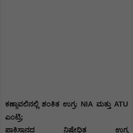
NIA
ATU
ಕಣ್ಗಾವಲಿನಲ್ಲಿ ಶಂಕಿತ ಉಗ್ರ:
ಮತ್ತು
;
ಎಂಟ್ರಿ
ಪಾಕಿಸ್ತಾನದ ನಿಷೇಧಿತ ಉಗ್ರ