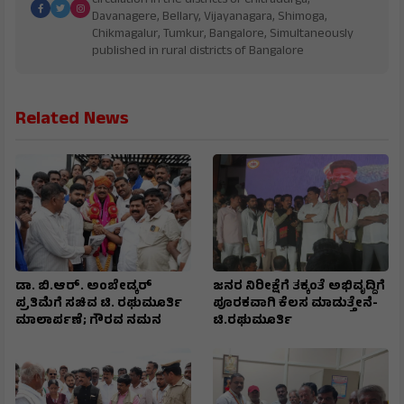
circulation in the districts of Chitradurga,
Davanagere, Bellary, Vijayanagara, Shimoga,
Chikmagalur, Tumkur, Bangalore, Simultaneously
published in rural districts of Bangalore
Related News
ಡಾ. ಬಿ.ಆರ್. ಅಂಬೇಡ್ಕರ್
ಜನರ ನಿರೀಕ್ಷೆಗೆ ತಕ್ಕಂತೆ ಅಭಿವೃದ್ದಿಗೆ
ಪ್ರತಿಮೆಗೆ ಸಚಿವ ಟಿ. ರಘುಮೂರ್ತಿ
ಪೂರಕವಾಗಿ ಕೆಲಸ ಮಾಡುತ್ತೇನೆ-
ಮಾಲಾರ್ಪಣೆ; ಗೌರವ ನಮನ
ಟಿ.ರಘುಮೂರ್ತಿ