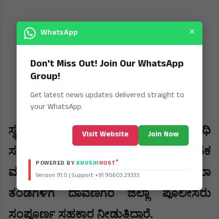
×
WhatsApp
Don't Miss Out! Join Our WhatsApp
Group!
Get latest news updates delivered straight to
your WhatsApp.
ಸ್ಥಳೀಯ ಪೊಲೀಸರ ಸಾಥ್: ದೇಶವಿರೋಧಿ
Visit Website
Join Now
ಸಂಚಿನ ಕುರಿತು ಮತ್ತಷ್ಟು ಸ್ಫೋಟಕ
®
POWERED BY
KHUSHI
HOST
ಮಾಹಿತಿಗಳನ್ನು ಕಲೆಹಾಕಲು ರಾಷ್ಟ್ರೀಯ ತನಿಖಾ
Version 91.0 | Support +91 90603 29333
ತಂಡಗಳಿಗೆ ದಾವಣಗೆರೆ ಜಿಲ್ಲಾ ಪೊಲೀಸರು
ಸಂಪೂರ್ಣ ಸಹಕಾರ ನೀಡುತ್ತಿದ್ದಾರೆ.