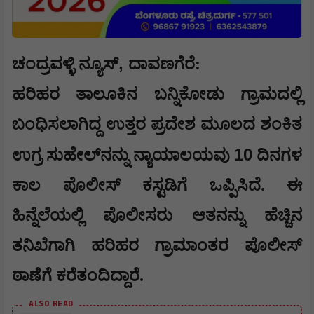
,
ಚಂದ್ರವಳ್ಳಿ ನ್ಯೂಸ್
ದಾವಣಗೆರೆ:
ಹರಿಹರ ತಾಲೂಕಿನ ಬನ್ನಿಕೋಡು ಗ್ರಾಮದಲ್ಲಿ
ಬಂಧಿಸಲಾಗಿದ್ದ ಉತ್ತರ ಪ್ರದೇಶ ಮೂಲದ ಶಂಕಿತ
10
ಉಗ್ರ ಸುಹೇಲ್‌ನನ್ನು ನ್ಯಾಯಾಲಯವು
ದಿನಗಳ
ಕಾಲ ಪೊಲೀಸ್ ಕಸ್ಟಡಿಗೆ ಒಪ್ಪಿಸಿದೆ. ಈ
ಹಿನ್ನೆಲೆಯಲ್ಲಿ ಪೊಲೀಸರು ಆತನನ್ನು ಹೆಚ್ಚಿನ
ತನಿಖೆಗಾಗಿ ಹರಿಹರ ಗ್ರಾಮಾಂತರ ಪೊಲೀಸ್
ಠಾಣೆಗೆ ಕರೆತಂದಿದ್ದಾರೆ.
ALSO READ