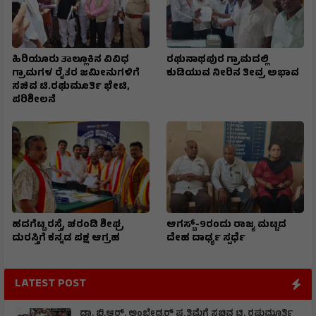
ಹಿರಿಯೂರು ತಾಲ್ಲೂಕಿನ ವಿವಿಧ
ರಘುನಾಥಪುರ ಗ್ರಾಮದಲ್ಲಿ
ಗ್ರಾಮಗಳ ರೈತರ ಜಮೀನುಗಳಿಗೆ
ಕುಡಿಯುವ ನೀರಿನ ತೀವ್ರ ಅಭಾವ
ಸಚಿವ ಟಿ.ರಘುಮೂರ್ತಿ ಭೇಟಿ,
ಪರಿಶೀಲನೆ
ಹದಗೆಟ್ಟ ರಸ್ತೆ, ಚರಂಡಿ ಶೀಘ್ರ
ಆಗಸ್ಟ್-9ರಂದು ರಾಜ್ಯ ಮಟ್ಟದ
ದುರಸ್ತಿಗೆ ಕನ್ನಡ ಪಕ್ಷ ಆಗ್ರಹ
ದೇಹ ದಾರ್ಢ್ಯ ಸ್ಪರ್ಧೆ
LATEST POST
ಡಾ. ಬಿ.ಆರ್. ಅಂಬೇಡ್ಕರ್ ಪ್ರತಿಮೆಗೆ ಸಚಿವ ಟಿ. ರಘುಮೂರ್ತಿ