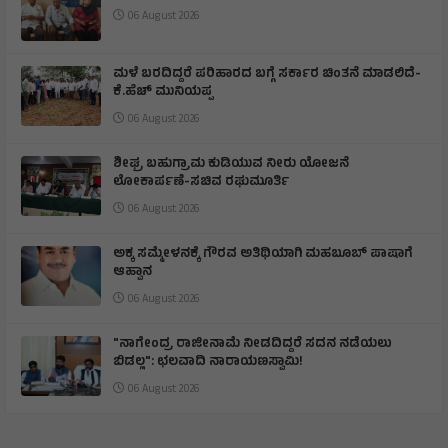
06 August 2026
ಮಳೆ ಬರದಿದ್ದರೆ ಪರಿಹಾರದ ಬಗ್ಗೆ ಸರ್ಕಾರ ಚಿಂತನೆ ಮಾಡಲಿದೆ-
ಕೆ.ಹೆಚ್ ಮುನಿಯಪ್ಪ
06 August 2026
ಶೀಘ್ರ ಬಹುಗ್ರಾಮ ಕುಡಿಯುವ ನೀರು ಯೋಜನೆ
ಲೋಕಾರ್ಪಣೆ-ಸಚಿವ ರಘುಮೂರ್ತಿ
06 August 2026
ಅಕ್ಕ ಸಮ್ಮೇಳನಕ್ಕೆ ಗೌರವ ಅತಿಥಿಯಾಗಿ ಮಹಬೂಬ್ ಪಾಷಾಗೆ
ಆಹ್ವಾನ
06 August 2026
"ನಾಗೇಂದ್ರ ರಾಜೀನಾಮೆ ನೀಡದಿದ್ದರೆ ಸದನ ನಡೆಯಲು
ಬಿಡಲ್ಲ": ಛಲವಾದಿ ನಾರಾಯಣಸ್ವಾಮಿ!
06 August 2026