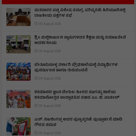
ಮತದಾರರ ಪಟ್ಟಿ ವಿಶೇಷ ಸಮಗ್ರ ಪರಿಷ್ಕರಣೆ: ಹಿರಿಯೂರಿನಲ್ಲಿ
ರಾಜಕೀಯ ಪಕ್ಷಗಳ ಸಭೆ
09 August 2026
ಶ್ರೀ ಮಲ್ಲಿಕಾರ್ಜುನ ಸ್ವಾಮಿಗಳವರ ಶಿಕ್ಷಣ ಮತ್ತು ಸಮಾಜಸೇವೆ
ಆದರ್ಶನೀಯ
09 August 2026
ಬೇತೂರುಪಾಳ್ಯ ಸರ್ಕಾರಿ ಪ್ರೌಢಶಾಲೆಯಲ್ಲಿ ವಿದ್ಯಾರ್ಥಿಗಳ
ಪುನರ್ಮಿಲನ ಹಾಗೂ ಗುರುವಂದನೆ
09 August 2026
ಶತಮಾನದ ಜ್ಞಾನ ದೇಗುಲ: ಹೀರದ ಸೂಗಮ್ಮ ಶಾಲೆಯ
ಶತಮಾನೋತ್ಸವ ಉದ್ಘಾಟಿಸಿದ ಸಚಿವ ಎಂ. ಬಿ. ಪಾಟೀಲ್
09 August 2026
ಎಸ್. ನಿಜಲಿಂಗಪ್ಪ ಅವರ ಪುಣ್ಯಸ್ಮರಣೆ: ಪುಷ್ಪಾರ್ಚನೆ ಮಾಡಿ
ಗೌರವ ನಮನ​
09 August 2026