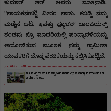
,
ಕುಮಾರ್ ಆರ್
ಅವರು ಮಾತನಾಡಿ
"
ನಾಯಕನಹಟ್ಟಿ ವೀರರ ನಾಡು. ಕಬಡ್ಡಿ ನಮ್ಮ
ಮಣ್ಣಿನ ಆಟ. ಇವತ್ತು ಫ್ಯೂಚರ್ ಚಾಂಪಿಯನ್ಸ್
ತಂಡವು ಪ್ರೊ ಮಾದರಿಯಲ್ಲಿ ಪಂದ್ಯಾವಳಿಯನ್ನು
ಆಯೋಜಿಸುವ ಮೂಲಕ ನಮ್ಮ ಗ್ರಾಮೀಣ
ಯುವಕರಿಗೆ ದೊಡ್ಡ ವೇದಿಕೆಯನ್ನು ಕಲ್ಪಿಸಿಕೊಟ್ಟಿದೆ.
ALSO READ
ಶ್ರೀ ಮಲ್ಲಿಕಾರ್ಜುನ ಸ್ವಾಮಿಗಳವರ ಶಿಕ್ಷಣ ಮತ್ತು ಸಮಾಜಸೇವೆ
ಆದರ್ಶನೀಯ