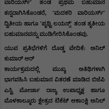
'
ವಾರಿಯರ್ಸ್
ತಂಡ ಪ್ರಥಮ ಬಹುಮಾನ
, '
'
ತನ್ನದಾಗಿಸಿಕೊಂಡರೆ
ಮದಕರಿ ವಾರಿಯರ್ಸ್
'
'
ದ್ವಿತೀಯ ಹಾಗೂ
ಪೃಥ್ವಿ ಲಯನ್ಸ್
ತಂಡ ತೃತೀಯ
ಬಹುಮಾನವನ್ನು ಮುಡಿಗೇರಿಸಿಕೊಂಡವು.
ಯುವ ಪ್ರತಿಭೆಗಳಿಗೆ ದೊಡ್ಡ ವೇದಿಕೆ: ಅನಿಲ್
ಕುಮಾರ್ ಆರ್
ಕಾರ್ಯಕ್ರಮದಲ್ಲಿ ಮುಖ್ಯ ಅತಿಥಿಗಳಾಗಿ
ಭಾಗವಹಿಸಿ ಬಹುಮಾನ ವಿತರಣೆ ಮಾಡಿದ ಬಿಜೆಪಿ
ಎಸ್ಟಿ
ಮೋರ್ಚಾ ರಾಜ್ಯ ಉಪಾಧ್ಯಕ್ಷ ಹಾಗೂ
ಮೊಳಕಾಲ್ಮೂರು ಕ್ಷೇತ್ರದ ಟಿಕೆಟ್ ಆಕಾಂಕ್ಷಿ ಅನಿಲ್