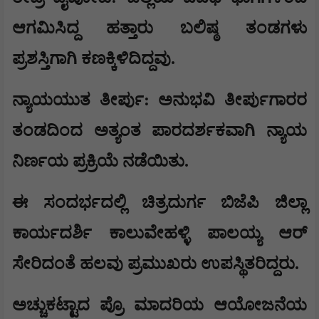
ಆಗಮಿಸಿದ್ದ ಹತ್ತಾರು ಬಲಿಷ್ಠ ತಂಡಗಳು
ಪ್ರಶಸ್ತಿಗಾಗಿ ಕಣಕ್ಕಿಳಿದಿದ್ದವು.
ನ್ಯಾಯಯುತ ತೀರ್ಪು: ಅನುಭವಿ ತೀರ್ಪುಗಾರರ
ತಂಡದಿಂದ ಅತ್ಯಂತ ಪಾರದರ್ಶಕವಾಗಿ ನ್ಯಾಯ
ನಿರ್ಣಯ ಪ್ರಕ್ರಿಯೆ ನಡೆಯಿತು.
ಈ ಸಂದರ್ಭದಲ್ಲಿ ಚಿತ್ರದುರ್ಗ ಬಿಜೆಪಿ ಜಿಲ್ಲಾ
ಕಾರ್ಯದರ್ಶಿ ಕಾಲುವೇಹಳ್ಳಿ ಪಾಲಯ್ಯ ಆರ್
ಸೇರಿದಂತೆ ಹಲವು ಪ್ರಮುಖರು ಉಪಸ್ಥಿತರಿದ್ದರು.
ಅಚ್ಚುಕಟ್ಟಾದ ಪ್ರೊ ಮಾದರಿಯ ಆಯೋಜನೆಯ