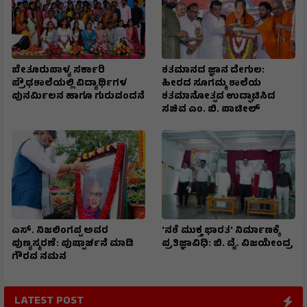
ಬೇತೂರುಪಾಳ್ಯ ಸರ್ಕಾರಿ
ಶತಮಾನದ ಜ್ಞಾನ ದೇಗುಲ:
ಪ್ರೌಢಶಾಲೆಯಲ್ಲಿ ವಿದ್ಯಾರ್ಥಿಗಳ
ಹೀರದ ಸೂಗಮ್ಮ ಶಾಲೆಯ
ಪುನರ್ಮಿಲನ ಹಾಗೂ ಗುರುವಂದನೆ
ಶತಮಾನೋತ್ಸವ ಉದ್ಘಾಟಿಸಿದ
ಸಚಿವ ಎಂ. ಬಿ. ಪಾಟೀಲ್
ಎಸ್. ನಿಜಲಿಂಗಪ್ಪ ಅವರ
'ನಶೆ ಮುಕ್ತ ಭಾರತ' ನಿರ್ಮಾಣಕ್ಕೆ
ಪುಣ್ಯಸ್ಮರಣೆ: ಪುಷ್ಪಾರ್ಚನೆ ಮಾಡಿ
ಪ್ರತಿಜ್ಞಾವಿಧಿ: ಬಿ. ವೈ. ವಿಜಯೇಂದ್ರ
ಗೌರವ ನಮನ​
LATEST POST