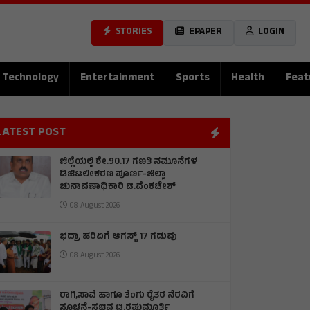
STORIES
EPAPER
LOGIN
Technology
Entertainment
Sports
Health
Feat
LATEST POST
ಜಿಲ್ಲೆಯಲ್ಲಿ ಶೇ.90.17 ಗಣತಿ ನಮೂನೆಗಳ
ಡಿಜಿಟಲೀಕರಣ ಪೂರ್ಣ-ಜಿಲ್ಲಾ
ಚುನಾವಣಾಧಿಕಾರಿ ಟಿ.ವೆಂಕಟೇಶ್
08 August 2026
ಭದ್ರಾ ಹರಿವಿಗೆ ಆಗಸ್ಟ್ 17 ಗಡುವು
08 August 2026
ರಾಗಿ,ಸಾವೆ ಹಾಗೂ ತೆಂಗು ರೈತರ ನೆರವಿಗೆ
ಸೂಚನೆ-ಸಚಿವ ಟಿ.ರಘುಮೂರ್ತಿ