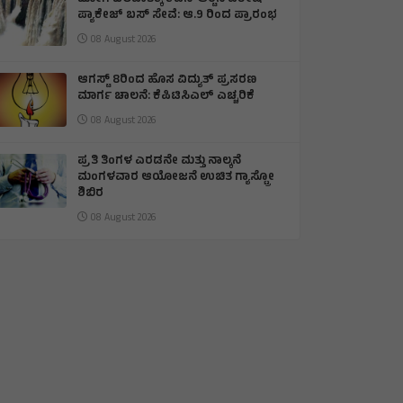
ಪ್ಯಾಕೇಜ್ ಬಸ್ ಸೇವೆ: ಆ.9 ರಿಂದ ಪ್ರಾರಂಭ
08 August 2026
ಆಗಸ್ಟ್ 8ರಿಂದ ಹೊಸ ವಿದ್ಯುತ್ ಪ್ರಸರಣ
ಮಾರ್ಗ ಚಾಲನೆ: ಕೆಪಿಟಿಸಿಎಲ್ ಎಚ್ಚರಿಕೆ
08 August 2026
ಪ್ರತಿ ತಿಂಗಳ ಎರಡನೇ ಮತ್ತು ನಾಲ್ಕನೆ
ಮಂಗಳವಾರ ಆಯೋಜನೆ ಉಚಿತ ಗ್ಯಾಸ್ಟ್ರೋ
ಶಿಬಿರ
08 August 2026