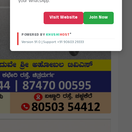
your WhatsApp.
Visit Website
Join Now
®
POWERED BY
KHUSHI
HOST
Version 91.0 | Support +91 90603 29333