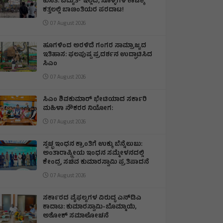
ಕುಸಿತ: ವಿದ್ಯುತ್‌ ಇಲ್ಲದೆ, ಸೊಳ್ಳೆಗಳ ಕಾಟಕ್ಕೆ
ಕತ್ತಲಲ್ಲಿ ಬಾಣಂತಿಯರ ಪರದಾಟ!
07 August 2026
ಹೂಗಳಿಂದ ಅರಳಿದೆ ಗಂಗರ ಸಾಮ್ರಾಜ್ಯದ
ಇತಿಹಾಸ: ಫಲಪುಷ್ಪ ಪ್ರದರ್ಶನ ಉದ್ಘಾಟಿಸಿದ
ಸಿಎಂ
07 August 2026
ಸಿಎಂ ಶಿವಕುಮಾರ್‌ ಭೇಟಿಯಾದ ಸರ್ಕಾರಿ
ಮಹಿಳಾ ನೌಕರರ ನಿಯೋಗ:
07 August 2026
ಸ್ವಚ್ಛ ಇಂಧನ ಕ್ರಾಂತಿಗೆ ಉಕ್ಕು ಬೆನ್ನೆಲುಬು:
ಅಂತಾರಾಷ್ಟ್ರೀಯ ಇಂಧನ ಸಮ್ಮೇಳನದಲ್ಲಿ
ಕೇಂದ್ರ ಸಚಿವ ಕುಮಾರಸ್ವಾಮಿ ಪ್ರತಿಪಾದನೆ
07 August 2026
ಸರ್ಕಾರದ ವೈಫಲ್ಯಗಳ ವಿರುದ್ಧ ಎನ್‌ಡಿಎ
ಕಾದಾಟ: ಕುಮಾರಸ್ವಾಮಿ-ಬೊಮ್ಮಾಯಿ,
ಅಶೋಕ್ ಸಮಾಲೋಚನೆ