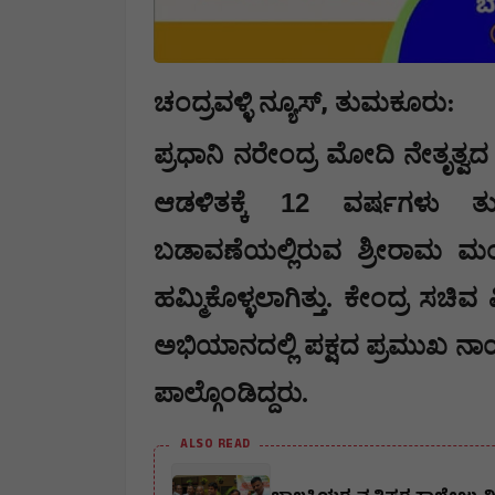
,
ಚಂದ್ರವಳ್ಳಿ ನ್ಯೂಸ್
ತುಮಕೂರು:
ಪ್ರಧಾನಿ ನರೇಂದ್ರ ಮೋದಿ ನೇತೃತ್
12
ಆಡಳಿತಕ್ಕೆ
ವರ್ಷಗಳು ತುಂಬಿ
ಬಡಾವಣೆಯಲ್ಲಿರುವ ಶ್ರೀರಾಮ ಮಂದಿ
ಹಮ್ಮಿಕೊಳ್ಳಲಾಗಿತ್ತು. ಕೇಂದ್ರ ಸಚ
ಅಭಿಯಾನದಲ್ಲಿ ಪಕ್ಷದ ಪ್ರಮುಖ ನಾ
ಪಾಲ್ಗೊಂಡಿದ್ದರು.
ALSO READ