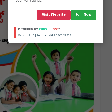
your WhatsApp.
Visit Website
Join Now
®
POWERED BY
KHUSHI
HOST
Version 91.0 | Support +91 90603 29333