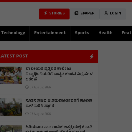
STORIES
EPAPER
LOGIN
Technology
Entertainment
Sports
Health
Feat
LATEST POST
ಬಾಲಕಿಯರ ವೃತ್ತಿಪರ ಕಾಲೇಜು
ವಿದ್ಯಾರ್ಥಿನಿಯರಿಗೆ ಬುದ್ದನ ಕಂಚಿನ ವಿಗ್ರಹಗಳ
ವಿತರಣೆ
07 August 2026
ನೂತನ ಸಚಿವ ಟಿ.ರಘುಮೂರ್ತಿವರಿಗೆ ಹೂವಿನ
ಮಳೆ ಸುರಿಸಿ ಸ್ವಾಗತ
07 August 2026
ಹಿರಿಯೂರು ಸಾರ್ವಜನಿಕ ಆಸ್ಪತ್ರೆಯಲ್ಲಿ ಕೆನಾಪಿ