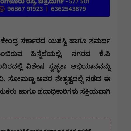
ವದ ಕೇಂದ್ರ ಸರ್ಕಾರದ ಯಶಸ್ವಿ ಹಾಗೂ ಸಮರ್ಥ
,
ರುವ ಹಿನ್ನೆಲೆಯಲ್ಲಿ
ನಗರದ ಕೆ.ಪಿ
ರದಲ್ಲಿ ವಿಶೇಷ ಸ್ವಚ್ಛತಾ ಅಭಿಯಾನವನ್ನು
ಿವ ವಿ. ಸೋಮಣ್ಣ ಅವರ ನೇತೃತ್ವದಲ್ಲಿ ನಡೆದ ಈ
ಯಕರು ಹಾಗೂ ಪದಾಧಿಕಾರಿಗಳು ಸಕ್ರಿಯವಾಗಿ