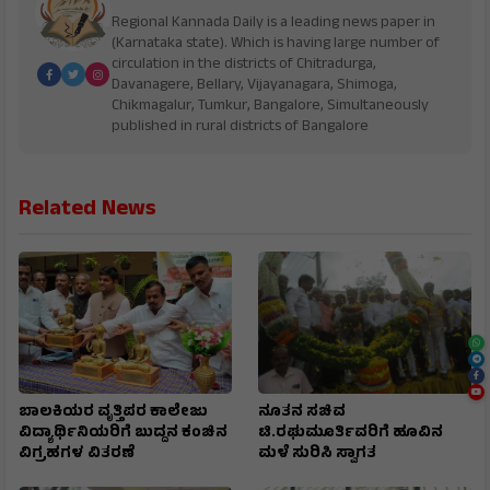
Regional Kannada Daily is a leading news paper in
(Karnataka state). Which is having large number of
circulation in the districts of Chitradurga,
Davanagere, Bellary, Vijayanagara, Shimoga,
Chikmagalur, Tumkur, Bangalore, Simultaneously
published in rural districts of Bangalore
Related News
ಬಾಲಕಿಯರ ವೃತ್ತಿಪರ ಕಾಲೇಜು
ನೂತನ ಸಚಿವ
ವಿದ್ಯಾರ್ಥಿನಿಯರಿಗೆ ಬುದ್ದನ ಕಂಚಿನ
ಟಿ.ರಘುಮೂರ್ತಿವರಿಗೆ ಹೂವಿನ
ವಿಗ್ರಹಗಳ ವಿತರಣೆ
ಮಳೆ ಸುರಿಸಿ ಸ್ವಾಗತ