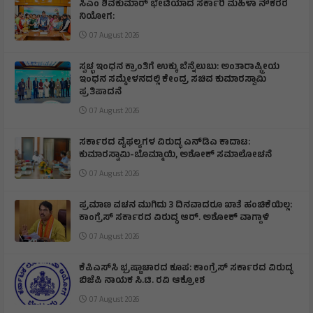
ಸಿಎಂ ಶಿವಕುಮಾರ್‌ ಭೇಟಿಯಾದ ಸರ್ಕಾರಿ ಮಹಿಳಾ ನೌಕರರ
ನಿಯೋಗ:
07 August 2026
ಸ್ವಚ್ಛ ಇಂಧನ ಕ್ರಾಂತಿಗೆ ಉಕ್ಕು ಬೆನ್ನೆಲುಬು: ಅಂತಾರಾಷ್ಟ್ರೀಯ
ಇಂಧನ ಸಮ್ಮೇಳನದಲ್ಲಿ ಕೇಂದ್ರ ಸಚಿವ ಕುಮಾರಸ್ವಾಮಿ
ಪ್ರತಿಪಾದನೆ
07 August 2026
ಸರ್ಕಾರದ ವೈಫಲ್ಯಗಳ ವಿರುದ್ಧ ಎನ್‌ಡಿಎ ಕಾದಾಟ:
ಕುಮಾರಸ್ವಾಮಿ-ಬೊಮ್ಮಾಯಿ, ಅಶೋಕ್ ಸಮಾಲೋಚನೆ
07 August 2026
ಪ್ರಮಾಣ ವಚನ ಮುಗಿದು 3 ದಿನವಾದರೂ ಖಾತೆ ಹಂಚಿಕೆಯಿಲ್ಲ:
ಕಾಂಗ್ರೆಸ್ ಸರ್ಕಾರದ ವಿರುದ್ಧ ಆರ್‌. ಅಶೋಕ್ ವಾಗ್ದಾಳಿ
07 August 2026
ಕೆಪಿಎಸ್‌ಸಿ ಭ್ರಷ್ಟಾಚಾರದ ಕೂಪ: ಕಾಂಗ್ರೆಸ್ ಸರ್ಕಾರದ ವಿರುದ್ಧ
ಬಿಜೆಪಿ ನಾಯಕ ಸಿ.ಟಿ. ರವಿ ಆಕ್ರೋಶ
07 August 2026