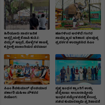
ಹಿರಿಯೂರು ಸಾರ್ವಜನಿಕ
ಹೂಗಳಿಂದ ಅರಳಿದೆ ಗಂಗರ
ಆಸ್ಪತ್ರೆಯಲ್ಲಿ ಕೆನಾಪಿ ಕುಸಿತ:
ಸಾಮ್ರಾಜ್ಯದ ಇತಿಹಾಸ: ಫಲಪುಷ್ಪ
ವಿದ್ಯುತ್‌ ಇಲ್ಲದೆ, ಸೊಳ್ಳೆಗಳ ಕಾಟಕ್ಕೆ
ಪ್ರದರ್ಶನ ಉದ್ಘಾಟಿಸಿದ ಸಿಎಂ
ಕತ್ತಲಲ್ಲಿ ಬಾಣಂತಿಯರ ಪರದಾಟ!
ಸಿಎಂ ಶಿವಕುಮಾರ್‌ ಭೇಟಿಯಾದ
ಸ್ವಚ್ಛ ಇಂಧನ ಕ್ರಾಂತಿಗೆ ಉಕ್ಕು
ಸರ್ಕಾರಿ ಮಹಿಳಾ ನೌಕರರ
ಬೆನ್ನೆಲುಬು: ಅಂತಾರಾಷ್ಟ್ರೀಯ
ನಿಯೋಗ:
ಇಂಧನ ಸಮ್ಮೇಳನದಲ್ಲಿ ಕೇಂದ್ರ
ಸಚಿವ ಕುಮಾರಸ್ವಾಮಿ ಪ್ರತಿಪಾದನೆ