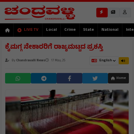
LIVE TV
Local
Crime
State
National
Inte
ಕೈಮಗ್ಗ ನೇಕಾರರಿಗೆ ರಾಜ್ಯಮಟ್ಟದ ಪ್ರಶಸ್ತಿ
By
Chandravalli News
17 May, 25
Home