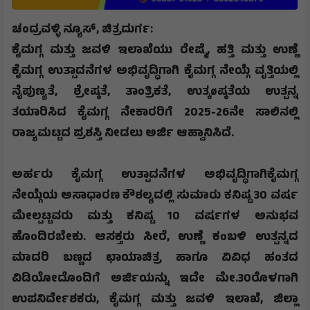
ಚಂದ್ರವಳ್ಳಿ ನ್ಯೂಸ್, ಚಿತ್ರದುರ್ಗ
:
ಕೈಮಗ್ಗ
ಮತ್ತು
ಜವಳಿ
ಇಲಾಖೆಯು
ರೇಷ್ಮೆ
,
ಹತ್ತಿ
ಮತ್ತು
ಉಣ್ಣೆ
ಕೈಮಗ್ಗ
ಉತ್ಪಾದನೆಗಳ
ಅಭಿವೃದ್ಧಿಗಾಗಿ
ಕೈಮಗ್ಗ
ನೇಯ್ಗೆ
ವೃತ್ತಿಯಲ್ಲಿ
ನೈಪುಣ್ಯತೆ
,
ಶ್ರೇಷ್ಠತೆ
,
ತಾಂತ್ರಿಕತೆ
,
ಉತ್ಕ
ø
ಷ್ಠತೆಯ
ಉತ್ಪನ್ನ
ತಯಾರಿಸಿದ
ಕೈಮಗ್ಗ
ನೇಕಾರರಿಗೆ
2025-26
ನೇ
ಸಾಲಿನಲ್ಲಿ
ರಾಜ್ಯಮಟ್ಟದ
ಪ್ರಶಸ್ತಿ
ನೀಡಲು
ಅರ್ಜಿ
ಆಹ್ವಾನಿಸಿದೆ
.
ಅರ್ಹರು
ಕೈಮಗ್ಗ
ಉತ್ಪಾದನೆಗಳ
ಅಭಿವೃದ್ಧಿಗಾಗಿಕೈಮಗ್ಗ
ನೇಯ್ಗೆಯ
ಅಸಾಧಾರಣ
ಕೌಶಲ್ಯದಲ್ಲಿ
ಸುಮಾರು
ಕನಿಷ್ಟ
30
ವರ್ಷ
ಮೇಲ್ಪಟ್ಟವರು
ಮತ್ತು
ಕನಿಷ್ಟ
10
ವರ್ಷಗಳ
ಅನುಭವ
ಹೊಂದಿರಬೇಕು
.
ಆಸಕ್ತರು
ಸೀರೆ
,
ಉಣ್ಣೆ
ಕಂಬಳಿ
ಉತ್ಪನ್ನದ
ಮಾದರಿ
ಬಣ್ಣದ
ಛಾಯಾಚಿತ್ರ
ಹಾಗೂ
ವಿವಿಧ
ಹಂತದ
ವಿಡಿಯೋದೊಂದಿಗೆ
ಅರ್ಜಿಯನ್ನು
ಇದೇ
ಮೇ
.
30
ರೊಳಗಾಗಿ
ಉಪನಿರ್ದೇಶಕರು
,
ಕೈಮಗ್ಗ
ಮತ್ತು
ಜವಳಿ
ಇಲಾಖೆ
,
ಜಿಲ್ಲಾ