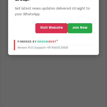
Get latest news updates delivered straight to
your WhatsApp.
Visit Website
Join Now
®
POWERED BY
KHUSHI
HOST
Version 91.0 | Support +91 90603 29333