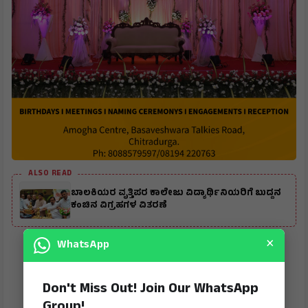
ALSO READ
ಬಾಲಕಿಯರ ವೃತ್ತಿಪರ ಕಾಲೇಜು ವಿದ್ಯಾರ್ಥಿನಿಯರಿಗೆ ಬುದ್ದನ
ಕಂಚಿನ ವಿಗ್ರಹಗಳ ವಿತರಣೆ
×
WhatsApp
Don't Miss Out! Join Our WhatsApp
Group!