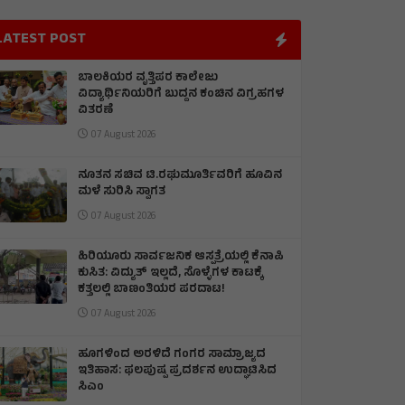
LATEST POST
ಬಾಲಕಿಯರ ವೃತ್ತಿಪರ ಕಾಲೇಜು
ವಿದ್ಯಾರ್ಥಿನಿಯರಿಗೆ ಬುದ್ದನ ಕಂಚಿನ ವಿಗ್ರಹಗಳ
ವಿತರಣೆ
07 August 2026
ನೂತನ ಸಚಿವ ಟಿ.ರಘುಮೂರ್ತಿವರಿಗೆ ಹೂವಿನ
ಮಳೆ ಸುರಿಸಿ ಸ್ವಾಗತ
07 August 2026
ಹಿರಿಯೂರು ಸಾರ್ವಜನಿಕ ಆಸ್ಪತ್ರೆಯಲ್ಲಿ ಕೆನಾಪಿ
ಕುಸಿತ: ವಿದ್ಯುತ್‌ ಇಲ್ಲದೆ, ಸೊಳ್ಳೆಗಳ ಕಾಟಕ್ಕೆ
ಕತ್ತಲಲ್ಲಿ ಬಾಣಂತಿಯರ ಪರದಾಟ!
07 August 2026
ಹೂಗಳಿಂದ ಅರಳಿದೆ ಗಂಗರ ಸಾಮ್ರಾಜ್ಯದ
ಇತಿಹಾಸ: ಫಲಪುಷ್ಪ ಪ್ರದರ್ಶನ ಉದ್ಘಾಟಿಸಿದ
ಸಿಎಂ