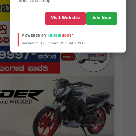
your WhatsApp.
Visit Website
Join Now
®
POWERED BY
KHUSHI
HOST
Version 91.0 | Support +91 90603 29333