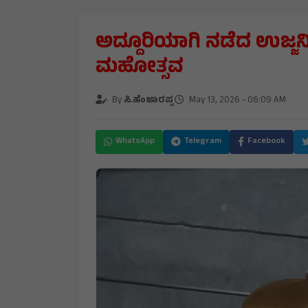
ಅದ್ದೂರಿಯಾಗಿ ನಡೆದ ಉಜ್ಜನಿ 
ಮಹೋತ್ಸವ
By
ಸಿ.ಹೆಂಜಾರಪ್ಪ
May 13, 2026 - 06:09 AM
WhatsApp
Telegram
Facebook