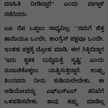
ಮಾಹಿತಿ ನೀಡಿದ್ದಾರೆ" ಎಂದು ವಾಗ್ದಾಳಿ
ನಡೆಸಿದರು.
ಎಐ ನೆಪ ಒಪ್ಪಲು ಸಾಧ್ಯವಿಲ್ಲ: "ನಮಗೆ ಹೆತ್ತ
,
ತಾಯಿಯೂ ಒಂದೇ
ಕಾಂಗ್ರೆಸ್ ಪಕ್ಷವೂ ಒಂದೇ.
,
ಇಂತಹ ಪಕ್ಷಕ್ಕೆ ದ್ರೋಹ ಮಾಡಿ
ಈಗ ಸಿಕ್ಕಿಬಿದ್ದಾಗ
'
'
ಇದು ಕೃತಕ ಬುದ್ಧಿಮತ್ತೆ ಸೃಷ್ಟಿ
ಎಂದು
ನುಣುಚಿಕೊಳ್ಳಲು ಯತ್ನಿಸುತ್ತಿದ್ದಾರೆ. ಉಪ್ಪು
ತಿಂದವರು ನೀರು ಕುಡಿಯಲೇಬೇಕು. ಈ
ಆಡಿಯೋವನ್ನು ಎಫ್‌ಎಸ್‌ಎಲ್ ತನಿಖೆಗೆ
ಒಳಪಡಿಸಬೇಕು. ತಾವು ತಪ್ಪು ಮಾಡಿಲ್ಲ