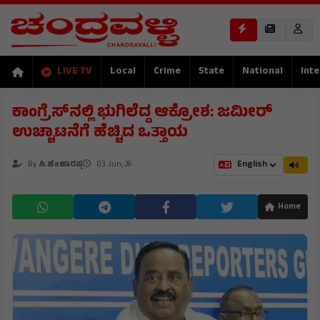
LIVE TV
Local
Crime
State
National
Inte
ಕಾಂಗ್ರೆಸ್‌ನಲ್ಲಿ ಭುಗಿಲೆದ್ದ ಆಕ್ರೋಶ: ಜಮೀರ್
ಉಚ್ಚಾಟನೆಗೆ ಹೆಚ್ಚಿದ ಒತ್ತಾಯ
By
ಸಿ.ಹೆಂಜಾರಪ್ಪ
03 Jun, 26
Home