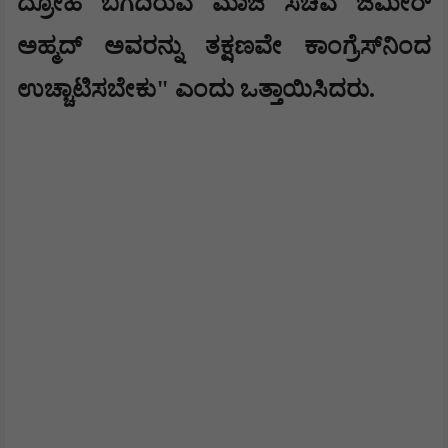
ದ್ರೋಹ ಬಗೆದಿರುವ ಮಾಜಿ ಸಚಿವ ಜಮೀರ್
ಅಹ್ಮದ್ ಅವರನ್ನು ತಕ್ಷಣವೇ ಕಾಂಗ್ರೆಸ್‌ನಿಂದ
ಉಚ್ಚಾಟಿಸಬೇಕು" ಎಂದು ಒತ್ತಾಯಿಸಿದರು.