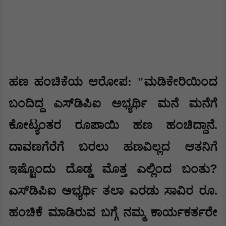
ಹಣ ಹಂಚಿಕೆಯ ಆರೋಪ: "ಮಡಿಕೇರಿಯಿಂದ
ಬಂದಿದ್ದ ಎಸ್‌ಡಿಪಿಐ ಅಭ್ಯರ್ಥಿ ಮನೆ ಮನೆಗೆ
ಕೋಟ್ಯಂತರ ರೂಪಾಯಿ ಹಣ ಹಂಚಿದ್ದಾನೆ.
ದಾವಣಗೆರೆಗೆ ಬರಲು ಹಣವಿಲ್ಲದ ಆತನಿಗೆ
?
ಇಷ್ಟೊಂದು ದೊಡ್ಡ ಮೊತ್ತ ಎಲ್ಲಿಂದ ಬಂತು
ಎಸ್‌ಡಿಪಿಐ ಅಭ್ಯರ್ಥಿ ತಲಾ ಎರಡು ಸಾವಿರ ರೂ.
ಹಂಚಿಕೆ ಮಾಡಿರುವ ಬಗ್ಗೆ ನಮ್ಮ ಕಾರ್ಯಕರ್ತರೇ