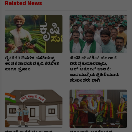
Related News
ರೈತರಿಗೆ 3 ದಿನಗಳ ವಸತಿಯುಕ್ತ
ಬಿಡದಿ ಟೌನ್‌ಶಿಪ್‌ ಯೋಜನೆ
ಉಚಿತ ಸಾವಯವ ಕೃಷಿ ತರಬೇತಿ
ವಿರುದ್ಧ ಕುಮಾರಸ್ವಾಮಿ,
ಹಾಗೂ ಪ್ರವಾಸ
ಆರ್.ಅಶೋಕ್ ಚಾಲನೆ:
ಪಾದಯಾತ್ರೆಯಲ್ಲಿ ಹಿರಿಯೂರು
ಮುಖಂಡರು ಭಾಗಿ