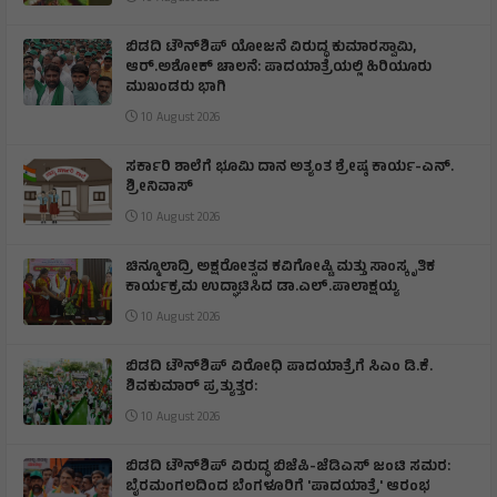
ಬಿಡದಿ ಟೌನ್‌ಶಿಪ್‌ ಯೋಜನೆ ವಿರುದ್ಧ ಕುಮಾರಸ್ವಾಮಿ,
ಆರ್.ಅಶೋಕ್ ಚಾಲನೆ: ಪಾದಯಾತ್ರೆಯಲ್ಲಿ ಹಿರಿಯೂರು
ಮುಖಂಡರು ಭಾಗಿ
10 August 2026
ಸರ್ಕಾರಿ ಶಾಲೆಗೆ ಭೂಮಿ ದಾನ ಅತ್ಯಂತ ಶ್ರೇಷ್ಠ ಕಾರ್ಯ-ಎನ್.
ಶ್ರೀನಿವಾಸ್
10 August 2026
ಚಿನ್ಮೂಲಾದ್ರಿ ಅಕ್ಷರೋತ್ಸವ ಕವಿಗೋಷ್ಟಿ ಮತ್ತು ಸಾಂಸ್ಕೃತಿಕ
ಕಾರ್ಯಕ್ರಮ ಉದ್ಘಾಟಿಸಿದ ಡಾ.ಎಲ್.ಪಾಲಾಕ್ಷಯ್ಯ
10 August 2026
ಬಿಡದಿ ಟೌನ್‌ಶಿಪ್ ವಿರೋಧಿ ಪಾದಯಾತ್ರೆಗೆ ಸಿಎಂ ಡಿ.ಕೆ.
ಶಿವಕುಮಾರ್ ಪ್ರತ್ಯುತ್ತರ:
10 August 2026
ಬಿಡದಿ ಟೌನ್‌ಶಿಪ್ ವಿರುದ್ಧ ಬಿಜೆಪಿ-ಜೆಡಿಎಸ್ ಜಂಟಿ ಸಮರ:
ಬೈರಮಂಗಲದಿಂದ ಬೆಂಗಳೂರಿಗೆ 'ಪಾದಯಾತ್ರೆ' ಆರಂಭ