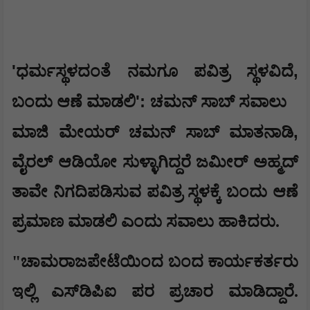
'
,
ಧರ್ಮಸ್ಥಳದಂತೆ ನಮಗೂ ಪವಿತ್ರ ಸ್ಥಳವಿದೆ
':
ಬಂದು ಆಣೆ ಮಾಡಲಿ
ಚಮನ್ ಸಾಬ್ ಸವಾಲು
,
ಮಾಜಿ ಮೇಯರ್ ಚಮನ್ ಸಾಬ್ ಮಾತನಾಡಿ
ವೈರಲ್ ಆಡಿಯೋ ಸುಳ್ಳಾಗಿದ್ದರೆ ಜಮೀರ್ ಅಹ್ಮದ್
ತಾವೇ ನಿಗದಿಪಡಿಸುವ ಪವಿತ್ರ ಸ್ಥಳಕ್ಕೆ ಬಂದು ಆಣೆ
ಪ್ರಮಾಣ ಮಾಡಲಿ ಎಂದು ಸವಾಲು ಹಾಕಿದರು.
"ಚಾಮರಾಜಪೇಟೆಯಿಂದ ಬಂದ ಕಾರ್ಯಕರ್ತರು
ಇಲ್ಲಿ ಎಸ್‌ಡಿಪಿಐ ಪರ ಪ್ರಚಾರ ಮಾಡಿದ್ದಾರೆ.