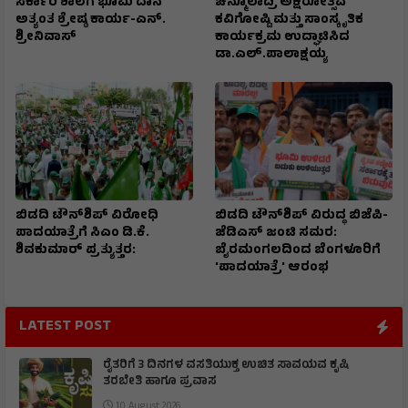
ಸರ್ಕಾರಿ ಶಾಲೆಗೆ ಭೂಮಿ ದಾನ
ಚಿನ್ಮೂಲಾದ್ರಿ ಅಕ್ಷರೋತ್ಸವ
ಅತ್ಯಂತ ಶ್ರೇಷ್ಠ ಕಾರ್ಯ-ಎನ್.
ಕವಿಗೋಷ್ಟಿ ಮತ್ತು ಸಾಂಸ್ಕೃತಿಕ
ಶ್ರೀನಿವಾಸ್
ಕಾರ್ಯಕ್ರಮ ಉದ್ಘಾಟಿಸಿದ
ಡಾ.ಎಲ್.ಪಾಲಾಕ್ಷಯ್ಯ
ಬಿಡದಿ ಟೌನ್‌ಶಿಪ್ ವಿರೋಧಿ
ಬಿಡದಿ ಟೌನ್‌ಶಿಪ್ ವಿರುದ್ಧ ಬಿಜೆಪಿ-
ಪಾದಯಾತ್ರೆಗೆ ಸಿಎಂ ಡಿ.ಕೆ.
ಜೆಡಿಎಸ್ ಜಂಟಿ ಸಮರ:
ಶಿವಕುಮಾರ್ ಪ್ರತ್ಯುತ್ತರ:
ಬೈರಮಂಗಲದಿಂದ ಬೆಂಗಳೂರಿಗೆ
'ಪಾದಯಾತ್ರೆ' ಆರಂಭ
LATEST POST
ರೈತರಿಗೆ 3 ದಿನಗಳ ವಸತಿಯುಕ್ತ ಉಚಿತ ಸಾವಯವ ಕೃಷಿ
ತರಬೇತಿ ಹಾಗೂ ಪ್ರವಾಸ
10 August 2026