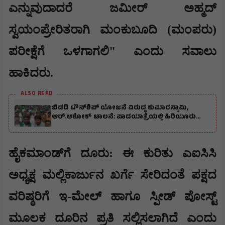
ಎನ್ನುವುದಾದರೆ ಜಮೀರ್ ಅಹ್ಮದ್
ಸ್ವಯಂಪ್ರೇರಿತರಾಗಿ ಮಂಕುಬೂದಿ (ಮಂಪರು)
ಪರೀಕ್ಷೆಗೆ ಒಳಗಾಗಲಿ" ಎಂದು ಸವಾಲು
ಹಾಕಿದರು.
ALSO READ
ಬಿಡದಿ ಟೌನ್‌ಶಿಪ್‌ ಯೋಜನೆ ವಿರುದ್ಧ ಕುಮಾರಸ್ವಾಮಿ,
ಆರ್.ಅಶೋಕ್ ಚಾಲನೆ: ಪಾದಯಾತ್ರೆಯಲ್ಲಿ ಹಿರಿಯೂರು
ಮುಖಂಡರು ಭಾಗಿ
ಹೈಕಮಾಂಡ್‌ಗೆ ದೂರು: ಈ ಕುರಿತು ಎಐಸಿಸಿ
ಅಧ್ಯಕ್ಷ ಮಲ್ಲಿಕಾರ್ಜುನ ಖರ್ಗೆ ಸೇರಿದಂತೆ ಪಕ್ಷದ
ವರಿಷ್ಠರಿಗೆ ಇ-ಮೇಲ್ ಹಾಗೂ ಸ್ಪೀಡ್ ಪೋಸ್ಟ್
ಮೂಲಕ ದೂರಿನ ಪ್ರತಿ ಸಲ್ಲಿಸಲಾಗಿದೆ ಎಂದು