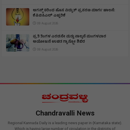
ಆಗಸ್ಟ್ 8ರಿಂದ ಹೊಸ ವಿದ್ಯುತ್ ಪ್ರಸರಣ ಮಾರ್ಗ ಚಾಲನೆ:
ಕೆಪಿಟಿಸಿಎಲ್ ಎಚ್ಚರಿಕೆ
08 August 2026
ಪ್ರತಿ ತಿಂಗಳ ಎರಡನೇ ಮತ್ತು ನಾಲ್ಕನೆ ಮಂಗಳವಾರ
ಆಯೋಜನೆ ಉಚಿತ ಗ್ಯಾಸ್ಟ್ರೋ ಶಿಬಿರ
08 August 2026
Chandravalli News
Regional Kannada Daily is a leading news paper in (Karnataka state).
Which is having large number of circulation in the districts of