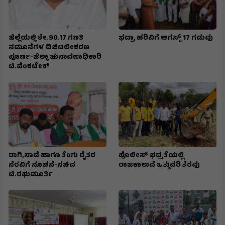
ಜಿಲ್ಲೆಯಲ್ಲಿ ಶೇ.90.17 ಗಣತಿ
ಭದ್ರಾ ಹರಿವಿಗೆ ಆಗಸ್ಟ್ 17 ಗಡುವು
ನಮೂನೆಗಳ ಡಿಜಿಟಲೀಕರಣ
ಪೂರ್ಣ-ಜಿಲ್ಲಾ ಚುನಾವಣಾಧಿಕಾರಿ
ಟಿ.ವೆಂಕಟೇಶ್
ರಾಗಿ,ಸಾವೆ ಹಾಗೂ ತೆಂಗು ರೈತರ
ಪೊಲೀಸ್ ಭದ್ರತೆಯಲ್ಲಿ
ನೆರವಿಗೆ ಸೂಚನೆ-ಸಚಿವ
ರಾಜಕಾಲುವೆ ಒತ್ತುವರಿ ತೆರವು
ಟಿ.ರಘುಮೂರ್ತಿ