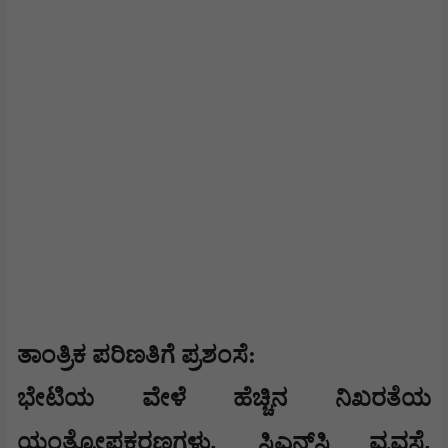
​ತಾಂತ್ರಿಕ ಪರಿಣತಿಗೆ ಪ್ರಶಂಸೆ:
ಭೇಟಿಯ ವೇಳೆ ಹೆಚ್ಚಿನ ನಿಖರತೆಯ
,
,
ಯಂತ್ರೋಪಕರಣಗಳು
ಸಿಎನ್‌ಸಿ ವ್ಯವಸ್ಥೆ