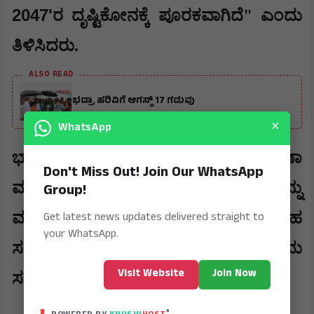
2047'
ರ ದೃಷ್ಟಿಕೋನಕ್ಕೆ ಪೂರಕವಾಗಿದೆ" ಎಂದು
ತಿಳಿಸಿದರು.
ALSO READ
ಭದ್ರಾ ಹರಿವಿಗೆ ಆಗಸ್ಟ್ 17 ಗಡುವು
×
WhatsApp
​ಭಾರತದ ಕೈಗಾರಿಕಾ ರಂಗ ಹಾಗೂ ರಕ್ಷಣಾ
Don't Miss Out! Join Our WhatsApp
ವಲಯದ ಕಾರ್ಯತಂತ್ರದ ಸ್ವಾವಲಂಬನೆಯನ್ನು
Group!
Get latest news updates delivered straight to
ಮತ್ತಷ್ಟು ಬಲಪಡಿಸುವಲ್ಲಿ ಹೆಚ್‌ಎಂಟಿಯಂತಹ
your WhatsApp.
ಸಂಸ್ಥೆಗಳು ಪ್ರಮುಖ ಪಾತ್ರ ವಹಿಸುತ್ತಿವೆ ಎಂದು
Visit Website
Join Now
ಸಚಿವರು ಇದೇ ವೇಳೆ ಉಲ್ಲೇಖಿಸಿದರು.
®