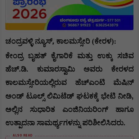
,
ಚಂದ್ರವಳ್ಳಿ ನ್ಯೂಸ್
ಕಾಲಮಸ್ಸೇರಿ (ಕೇರಳ):
ಕೇಂದ್ರ ಬೃಹತ್ ಕೈಗಾರಿಕೆ ಮತ್ತು ಉಕ್ಕು ಸಚಿವ
ಹೆಚ್.ಡಿ. ಕುಮಾರಸ್ವಾಮಿ ಅವರು ಕೇರಳದ
ಕಾಲಮಸ್ಸೇರಿಯಲ್ಲಿರುವ ಹೆಚ್‌ಎಂಟಿ ಮೆಷಿನ್
,
ಅಂಡ್ ಟೂಲ್ಸ್ ಲಿಮಿಟೆಡ್ ಘಟಕಕ್ಕೆ ಭೇಟಿ ನೀಡಿ
ಅಲ್ಲಿನ ಸುಧಾರಿತ ಎಂಜಿನಿಯರಿಂಗ್ ಹಾಗೂ
ಉತ್ಪಾದನಾ ಸಾಮರ್ಥ್ಯಗಳನ್ನು ಪರಿಶೀಲಿಸಿದರು.
ALSO READ