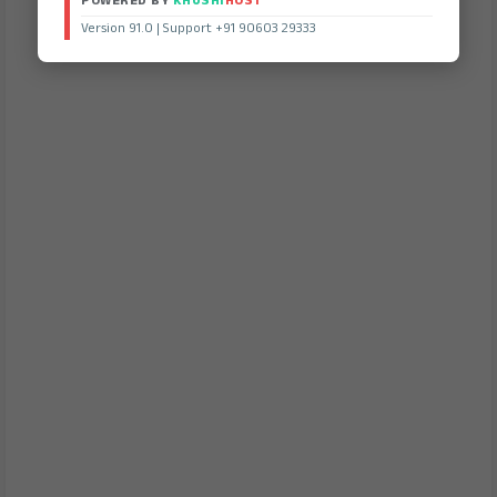
POWERED BY
KHUSHI
HOST
Version 91.0 | Support +91 90603 29333