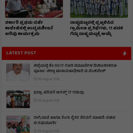
ಸರ್ಕಾರಿ ಪ್ರಥಮ ದರ್ಜೆ
ರಾಷ್ಟ್ರಮಟ್ಟದಲ್ಲಿ ಪ್ರಜ್ವಲಿಸಿದ
ಕಾಲೇಜಿನಲ್ಲಿ ಉದ್ಯಮಶೀಲತೆ
ಗ್ರಾಮೀಣ ಪ್ರತಿಭೆಗಳು, 11 ಪದಕ
ಅರಿವು ಕಾರ್ಯಕ್ರಮ
ಗೆದ್ದು ರಾಷ್ಟ್ರ ಮಟ್ಟಕ್ಕೆ ಆಯ್ಕೆ
LATEST POST
ಜಿಲ್ಲೆಯಲ್ಲಿ ಶೇ.90.17 ಗಣತಿ ನಮೂನೆಗಳ ಡಿಜಿಟಲೀಕರಣ
ಪೂರ್ಣ-ಜಿಲ್ಲಾ ಚುನಾವಣಾಧಿಕಾರಿ ಟಿ.ವೆಂಕಟೇಶ್
08 August 2026
ಭದ್ರಾ ಹರಿವಿಗೆ ಆಗಸ್ಟ್ 17 ಗಡುವು
08 August 2026
ರಾಗಿ,ಸಾವೆ ಹಾಗೂ ತೆಂಗು ರೈತರ ನೆರವಿಗೆ ಸೂಚನೆ-ಸಚಿವ
ಟಿ.ರಘುಮೂರ್ತಿ
08 August 2026