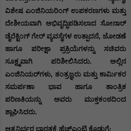
ವಿಶೇಷ ಎಂಜಿನಿಯರಿಂಗ್ ಉಪಕರಣಗಳು ಮತ್ತು
ದೇಶೀಯವಾಗಿ ಅಭಿವೃದ್ಧಿಪಡಿಸಲಾದ ಸೋನಾರ್
,
ಡೈರೆಕ್ಟಿಂಗ್ ಗೇರ್ ವ್ಯವಸ್ಥೆಗಳ ಉತ್ಪಾದನೆ
ಜೋಡಣೆ
ಹಾಗೂ ಪರೀಕ್ಷಾ ಪ್ರಕ್ರಿಯೆಗಳನ್ನು ಸಚಿವರು
ಸೂಕ್ಷ್ಮವಾಗಿ ಪರಿಶೀಲಿಸಿದರು. ಅಲ್ಲಿನ
,
ಎಂಜಿನಿಯರ್‌ಗಳು
ತಂತ್ರಜ್ಞರು ಮತ್ತು ಕಾರ್ಮಿಕರ
ಸಮರ್ಪಣಾ ಭಾವ ಹಾಗೂ ತಾಂತ್ರಿಕ
ಪರಿಣತಿಯನ್ನು ಅವರು ಮುಕ್ತಕಂಠದಿಂದ
ಶ್ಲಾಘಿಸಿದರು.
​ಆತ್ಮನಿರ್ಭರ ಭಾರತಕ್ಕೆ ಹೆಚ್‌ಎಂಟಿ ಕೊಡುಗೆ: