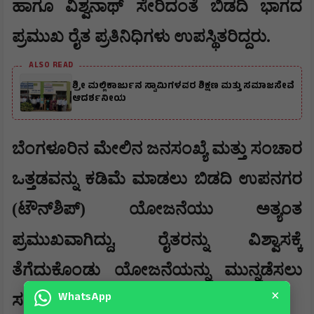
ಹಾಗೂ ವಿಶ್ವನಾಥ್ ಸೇರಿದಂತೆ ಬಿಡದಿ ಭಾಗದ
ಪ್ರಮುಖ ರೈತ ಪ್ರತಿನಿಧಿಗಳು ಉಪಸ್ಥಿತರಿದ್ದರು.
ALSO READ
ಶ್ರೀ ಮಲ್ಲಿಕಾರ್ಜುನ ಸ್ವಾಮಿಗಳವರ ಶಿಕ್ಷಣ ಮತ್ತು ಸಮಾಜಸೇವೆ
ಆದರ್ಶನೀಯ
​ಬೆಂಗಳೂರಿನ ಮೇಲಿನ ಜನಸಂಖ್ಯೆ ಮತ್ತು ಸಂಚಾರ
ಒತ್ತಡವನ್ನು ಕಡಿಮೆ ಮಾಡಲು ಬಿಡದಿ ಉಪನಗರ
(ಟೌನ್‌ಶಿಪ್) ಯೋಜನೆಯು ಅತ್ಯಂತ
,
ಪ್ರಮುಖವಾಗಿದ್ದು
ರೈತರನ್ನು ವಿಶ್ವಾಸಕ್ಕೆ
ತೆಗೆದುಕೊಂಡು ಯೋಜನೆಯನ್ನು ಮುನ್ನಡೆಸಲು
×
WhatsApp
ಸರ್ಕಾರ ಮುಂದಾಗಿದೆ.