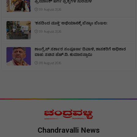
ಪ್ರಿಯಾಂಕ್ ಖರ್ಗೆ ಪ್ರಶ್ನೆಗಳ ಸುರಿಮಳೆ
09 August 2026
‘ಕಸದಿಂದ ಮುಕ್ತಿ’ ಅಭಿಯಾನಕ್ಕೆ ಬೆಸ್ಕಾಂ ಬೆಂಬಲ:
09 August 2026
ಕಾಂಗ್ರೆಸ್ ಸರ್ಕಾರ ಸಂಪೂರ್ಣ ದಿವಾಳಿ, ಶಾಸಕರಿಗೆ ಅಧಿಕಾರ
ದಾಹ: ಸಚಿವ ಹೆಚ್.ಡಿ. ಕುಮಾರಸ್ವಾಮಿ
09 August 2026
Chandravalli News