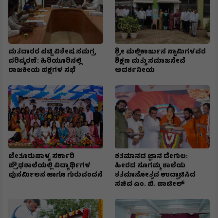
ಮತದಾರರ ಪಟ್ಟಿ ವಿಶೇಷ ಸಮಗ್ರ
ಶ್ರೀ ಮಲ್ಲಿಕಾರ್ಜುನ ಸ್ವಾಮಿಗಳವರ
ಪರಿಷ್ಕರಣೆ: ಹಿರಿಯೂರಿನಲ್ಲಿ
ಶಿಕ್ಷಣ ಮತ್ತು ಸಮಾಜಸೇವೆ
ರಾಜಕೀಯ ಪಕ್ಷಗಳ ಸಭೆ
ಆದರ್ಶನೀಯ
ಬೇತೂರುಪಾಳ್ಯ ಸರ್ಕಾರಿ
ಶತಮಾನದ ಜ್ಞಾನ ದೇಗುಲ:
ಪ್ರೌಢಶಾಲೆಯಲ್ಲಿ ವಿದ್ಯಾರ್ಥಿಗಳ
ಹೀರದ ಸೂಗಮ್ಮ ಶಾಲೆಯ
ಪುನರ್ಮಿಲನ ಹಾಗೂ ಗುರುವಂದನೆ
ಶತಮಾನೋತ್ಸವ ಉದ್ಘಾಟಿಸಿದ
ಸಚಿವ ಎಂ. ಬಿ. ಪಾಟೀಲ್