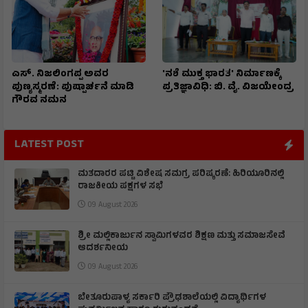
ಎಸ್. ನಿಜಲಿಂಗಪ್ಪ ಅವರ
'ನಶೆ ಮುಕ್ತ ಭಾರತ' ನಿರ್ಮಾಣಕ್ಕೆ
ಪುಣ್ಯಸ್ಮರಣೆ: ಪುಷ್ಪಾರ್ಚನೆ ಮಾಡಿ
ಪ್ರತಿಜ್ಞಾವಿಧಿ: ಬಿ. ವೈ. ವಿಜಯೇಂದ್ರ
ಗೌರವ ನಮನ​
LATEST POST
ಮತದಾರರ ಪಟ್ಟಿ ವಿಶೇಷ ಸಮಗ್ರ ಪರಿಷ್ಕರಣೆ: ಹಿರಿಯೂರಿನಲ್ಲಿ
ರಾಜಕೀಯ ಪಕ್ಷಗಳ ಸಭೆ
09 August 2026
ಶ್ರೀ ಮಲ್ಲಿಕಾರ್ಜುನ ಸ್ವಾಮಿಗಳವರ ಶಿಕ್ಷಣ ಮತ್ತು ಸಮಾಜಸೇವೆ
ಆದರ್ಶನೀಯ
09 August 2026
ಬೇತೂರುಪಾಳ್ಯ ಸರ್ಕಾರಿ ಪ್ರೌಢಶಾಲೆಯಲ್ಲಿ ವಿದ್ಯಾರ್ಥಿಗಳ