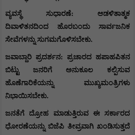
​ವ್ಯವಸ್ಥೆ ಸುಧಾರಣೆ: ಆಡಳಿತಾತ್ಮಕ
ದಿವಾಳಿತನದಿಂದ ಹೊರಬಂದು ಸಾರ್ವಜನಿಕ
ಸೇವೆಗಳನ್ನು ಸುಗಮಗೊಳಿಸಬೇಕು.
​ಜವಾಬ್ದಾರಿ ಪ್ರದರ್ಶನ: ಪ್ರಚಾರದ ಹಪಾಹಪಿತನ
ಬಿಟ್ಟು ಜನರಿಗೆ ಅನುಕೂಲ ಕಲ್ಪಿಸುವ
ಹೊಣೆಗಾರಿಕೆಯನ್ನು ಮುಖ್ಯಮಂತ್ರಿಗಳು
ನಿಭಾಯಿಸಬೇಕು.
​ಜನತೆಗೆ ದ್ರೋಹ ಮಾಡುತ್ತಿರುವ ಈ ಸರ್ಕಾರದ
ಧೋರಣೆಯನ್ನು ಬಿಜೆಪಿ ತೀವ್ರವಾಗಿ ಖಂಡಿಸುತ್ತದೆ