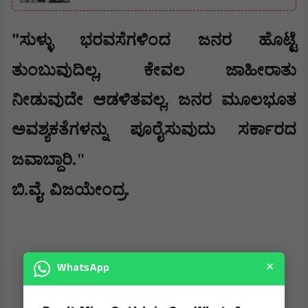
​"
ಸುಳ್ಳು ಭರವಸೆಗಳಿಂದ ಜನರ ಹೊಟ್ಟೆ
,
ತುಂಬುವುದಿಲ್ಲ
ಕೇವಲ ಜಾಹೀರಾತು
ನೀಡುವುದೇ ಆಡಳಿತವಲ್ಲ. ಜನರ ಮೂಲಭೂತ
ಅವಶ್ಯಕತೆಗಳನ್ನು ಪೂರೈಸುವುದು ಸರ್ಕಾರದ
ಜವಾಬ್ದಾರಿ."
.
ಬಿ.ವೈ. ವಿಜಯೇಂದ್ರ
×
WhatsApp