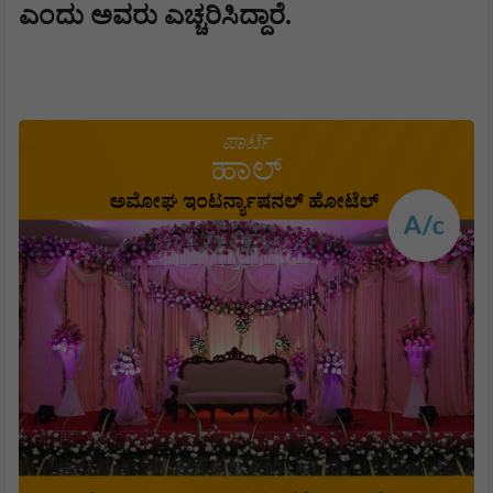
ಎಂದು ಅವರು ಎಚ್ಚರಿಸಿದ್ದಾರೆ.