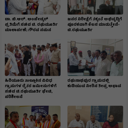
ಡಾ. ಬಿ.ಆರ್. ಅಂಬೇಡ್ಕರ್
ಜನರ ನಿರೀಕ್ಷೆಗೆ ತಕ್ಕಂತೆ ಅಭಿವೃದ್ದಿಗೆ
ಪ್ರತಿಮೆಗೆ ಸಚಿವ ಟಿ. ರಘುಮೂರ್ತಿ
ಪೂರಕವಾಗಿ ಕೆಲಸ ಮಾಡುತ್ತೇನೆ-
ಮಾಲಾರ್ಪಣೆ; ಗೌರವ ನಮನ
ಟಿ.ರಘುಮೂರ್ತಿ
ಹಿರಿಯೂರು ತಾಲ್ಲೂಕಿನ ವಿವಿಧ
ರಘುನಾಥಪುರ ಗ್ರಾಮದಲ್ಲಿ
ಗ್ರಾಮಗಳ ರೈತರ ಜಮೀನುಗಳಿಗೆ
ಕುಡಿಯುವ ನೀರಿನ ತೀವ್ರ ಅಭಾವ
ಸಚಿವ ಟಿ.ರಘುಮೂರ್ತಿ ಭೇಟಿ,
ಪರಿಶೀಲನೆ