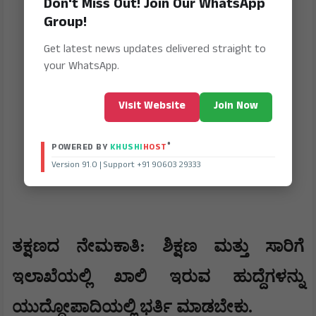
Don't Miss Out! Join Our WhatsApp
Group!
Get latest news updates delivered straight to
your WhatsApp.
Visit Website
Join Now
®
POWERED BY
KHUSHI
HOST
Version 91.0 | Support +91 90603 29333
​​ತಕ್ಷಣದ ನೇಮಕಾತಿ: ಶಿಕ್ಷಣ ಮತ್ತು ಸಾರಿಗೆ
ಇಲಾಖೆಯಲ್ಲಿ ಖಾಲಿ ಇರುವ ಹುದ್ದೆಗಳನ್ನು
ಯುದ್ಧೋಪಾದಿಯಲ್ಲಿ ಭರ್ತಿ ಮಾಡಬೇಕು.