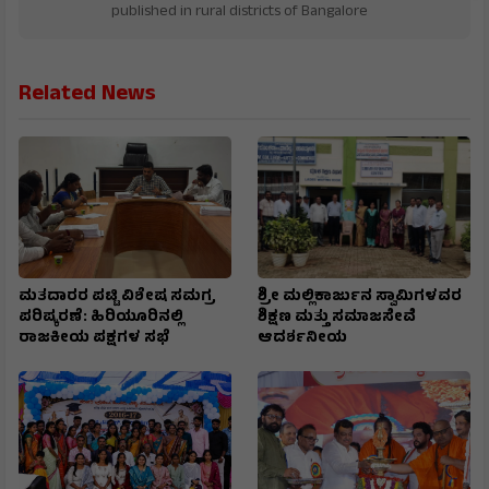
published in rural districts of Bangalore
Related News
ಮತದಾರರ ಪಟ್ಟಿ ವಿಶೇಷ ಸಮಗ್ರ
ಶ್ರೀ ಮಲ್ಲಿಕಾರ್ಜುನ ಸ್ವಾಮಿಗಳವರ
ಪರಿಷ್ಕರಣೆ: ಹಿರಿಯೂರಿನಲ್ಲಿ
ಶಿಕ್ಷಣ ಮತ್ತು ಸಮಾಜಸೇವೆ
ರಾಜಕೀಯ ಪಕ್ಷಗಳ ಸಭೆ
ಆದರ್ಶನೀಯ