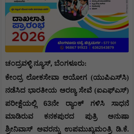
,
ಚಂದ್ರವಳ್ಳಿ ನ್ಯೂಸ್
​ಬೆಂಗಳೂರು:
ಕೇಂದ್ರ ಲೋಕಸೇವಾ ಆಯೋಗ (ಯುಪಿಎಸ್‌ಸಿ)
ನಡೆಸಿದ ಭಾರತೀಯ ಅರಣ್ಯ ಸೇವೆ (ಐಎಫ್‌ಎಸ್‌)
63
ಪರೀಕ್ಷೆಯಲ್ಲಿ
ನೇ ರ‍್ಯಾಂಕ್ ಗಳಿಸಿ ಸಾಧನೆ
ಮಾಡಿರುವ ಕನಕಪುರದ ಪುತ್ರಿ ಅನುಷಾ
ಶ್ರೀನಿವಾಸ್‌ ಅವರನ್ನು ಉಪಮುಖ್ಯಮಂತ್ರಿ ಡಿ.ಕೆ.