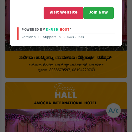
Visit Website
Join Now
®
POWERED BY
KHUSHI
HOST
Version 91.0 | Support +91 90603 29333