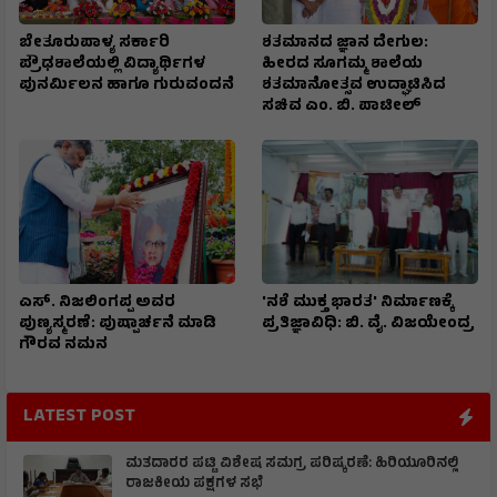
ಬೇತೂರುಪಾಳ್ಯ ಸರ್ಕಾರಿ
ಶತಮಾನದ ಜ್ಞಾನ ದೇಗುಲ:
ಪ್ರೌಢಶಾಲೆಯಲ್ಲಿ ವಿದ್ಯಾರ್ಥಿಗಳ
ಹೀರದ ಸೂಗಮ್ಮ ಶಾಲೆಯ
ಪುನರ್ಮಿಲನ ಹಾಗೂ ಗುರುವಂದನೆ
ಶತಮಾನೋತ್ಸವ ಉದ್ಘಾಟಿಸಿದ
ಸಚಿವ ಎಂ. ಬಿ. ಪಾಟೀಲ್
ಎಸ್. ನಿಜಲಿಂಗಪ್ಪ ಅವರ
'ನಶೆ ಮುಕ್ತ ಭಾರತ' ನಿರ್ಮಾಣಕ್ಕೆ
ಪುಣ್ಯಸ್ಮರಣೆ: ಪುಷ್ಪಾರ್ಚನೆ ಮಾಡಿ
ಪ್ರತಿಜ್ಞಾವಿಧಿ: ಬಿ. ವೈ. ವಿಜಯೇಂದ್ರ
ಗೌರವ ನಮನ​
LATEST POST
ಮತದಾರರ ಪಟ್ಟಿ ವಿಶೇಷ ಸಮಗ್ರ ಪರಿಷ್ಕರಣೆ: ಹಿರಿಯೂರಿನಲ್ಲಿ
ರಾಜಕೀಯ ಪಕ್ಷಗಳ ಸಭೆ