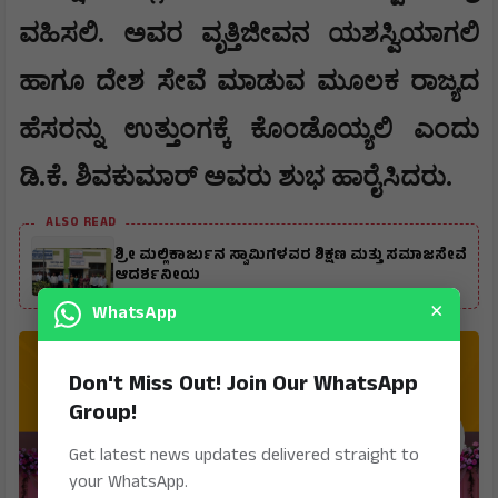
ವಹಿಸಲಿ. ಅವರ ವೃತ್ತಿಜೀವನ ಯಶಸ್ವಿಯಾಗಲಿ
ಹಾಗೂ ದೇಶ ಸೇವೆ ಮಾಡುವ ಮೂಲಕ ರಾಜ್ಯದ
ಹೆಸರನ್ನು ಉತ್ತುಂಗಕ್ಕೆ ಕೊಂಡೊಯ್ಯಲಿ ಎಂದು
ಡಿ.ಕೆ. ಶಿವಕುಮಾರ್ ಅವರು ಶುಭ ಹಾರೈಸಿದರು.​
ALSO READ
ಶ್ರೀ ಮಲ್ಲಿಕಾರ್ಜುನ ಸ್ವಾಮಿಗಳವರ ಶಿಕ್ಷಣ ಮತ್ತು ಸಮಾಜಸೇವೆ
ಆದರ್ಶನೀಯ
×
WhatsApp
Don't Miss Out! Join Our WhatsApp
Group!
Get latest news updates delivered straight to
your WhatsApp.