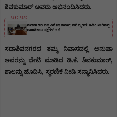
ಶಿವಕುಮಾರ್ ಅವರು ಅಭಿನಂದಿಸಿದರು.
ALSO READ
ಮತದಾರರ ಪಟ್ಟಿ ವಿಶೇಷ ಸಮಗ್ರ ಪರಿಷ್ಕರಣೆ: ಹಿರಿಯೂರಿನಲ್ಲಿ
ರಾಜಕೀಯ ಪಕ್ಷಗಳ ಸಭೆ
​ಸದಾಶಿವನಗರದ ತಮ್ಮ ನಿವಾಸದಲ್ಲಿ ಅನುಷಾ
,
ಅವರನ್ನು ಭೇಟಿ ಮಾಡಿದ ಡಿ.ಕೆ. ಶಿವಕುಮಾರ್‌
,
ಶಾಲನ್ನು ಹೊದಿಸಿ
ಸ್ಮರಣಿಕೆ ನೀಡಿ ಸನ್ಮಾನಿಸಿದರು.