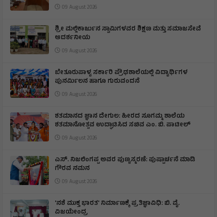
09 August 2026
ಶ್ರೀ ಮಲ್ಲಿಕಾರ್ಜುನ ಸ್ವಾಮಿಗಳವರ ಶಿಕ್ಷಣ ಮತ್ತು ಸಮಾಜಸೇವೆ
ಆದರ್ಶನೀಯ
09 August 2026
ಬೇತೂರುಪಾಳ್ಯ ಸರ್ಕಾರಿ ಪ್ರೌಢಶಾಲೆಯಲ್ಲಿ ವಿದ್ಯಾರ್ಥಿಗಳ
ಪುನರ್ಮಿಲನ ಹಾಗೂ ಗುರುವಂದನೆ
09 August 2026
ಶತಮಾನದ ಜ್ಞಾನ ದೇಗುಲ: ಹೀರದ ಸೂಗಮ್ಮ ಶಾಲೆಯ
ಶತಮಾನೋತ್ಸವ ಉದ್ಘಾಟಿಸಿದ ಸಚಿವ ಎಂ. ಬಿ. ಪಾಟೀಲ್
09 August 2026
ಎಸ್. ನಿಜಲಿಂಗಪ್ಪ ಅವರ ಪುಣ್ಯಸ್ಮರಣೆ: ಪುಷ್ಪಾರ್ಚನೆ ಮಾಡಿ
ಗೌರವ ನಮನ​
09 August 2026
'ನಶೆ ಮುಕ್ತ ಭಾರತ' ನಿರ್ಮಾಣಕ್ಕೆ ಪ್ರತಿಜ್ಞಾವಿಧಿ: ಬಿ. ವೈ.
ವಿಜಯೇಂದ್ರ