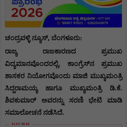
,
ಚಂದ್ರವಳ್ಳಿ ನ್ಯೂಸ್
ಬೆಂಗಳೂರು:
ರಾಜ್ಯ ರಾಜಕಾರಣದ ಪ್ರಮುಖ
,
ವಿದ್ಯಮಾನವೊಂದರಲ್ಲಿ
ಕಾಂಗ್ರೆಸ್‌ನ ಪ್ರಮುಖ
ಶಾಸಕರ ನಿಯೋಗವೊಂದು ಮಾಜಿ ಮುಖ್ಯಮಂತ್ರಿ
ಸಿದ್ದರಾಮಯ್ಯ ಹಾಗೂ ಮುಖ್ಯಮಂತ್ರಿ ಡಿ.ಕೆ.
ಶಿವಕುಮಾರ್ ಅವರನ್ನು ಸರಣಿ ಭೇಟಿ ಮಾಡಿ
ಸಮಾಲೋಚನೆ ನಡೆಸಿದೆ.
ALSO READ