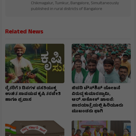
Chikmagalur, Tumkur, Bangalore, Simultaneously
published in rural districts of Bangalore
Related News
ರೈತರಿಗೆ 3 ದಿನಗಳ ವಸತಿಯುಕ್ತ
ಬಿಡದಿ ಟೌನ್‌ಶಿಪ್‌ ಯೋಜನೆ
ಉಚಿತ ಸಾವಯವ ಕೃಷಿ ತರಬೇತಿ
ವಿರುದ್ಧ ಕುಮಾರಸ್ವಾಮಿ,
ಹಾಗೂ ಪ್ರವಾಸ
ಆರ್.ಅಶೋಕ್ ಚಾಲನೆ:
ಪಾದಯಾತ್ರೆಯಲ್ಲಿ ಹಿರಿಯೂರು
ಮುಖಂಡರು ಭಾಗಿ