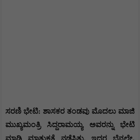
​​ಸರಣಿ ಭೇಟಿ: ಶಾಸಕರ ತಂಡವು ಮೊದಲು ಮಾಜಿ
ಮುಖ್ಯಮಂತ್ರಿ ಸಿದ್ದರಾಮಯ್ಯ ಅವರನ್ನು ಭೇಟಿ
,
ಮಾಡಿ ಮಾತುಕತೆ ನಡೆಸಿತು. ಇದರ ಬೆನ್ನಲ್ಲೇ