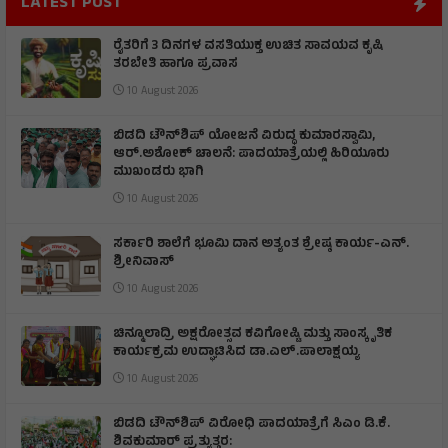
LATEST POST
ರೈತರಿಗೆ 3 ದಿನಗಳ ವಸತಿಯುಕ್ತ ಉಚಿತ ಸಾವಯವ ಕೃಷಿ
ತರಬೇತಿ ಹಾಗೂ ಪ್ರವಾಸ
10 August 2026
ಬಿಡದಿ ಟೌನ್‌ಶಿಪ್‌ ಯೋಜನೆ ವಿರುದ್ಧ ಕುಮಾರಸ್ವಾಮಿ,
ಆರ್.ಅಶೋಕ್ ಚಾಲನೆ: ಪಾದಯಾತ್ರೆಯಲ್ಲಿ ಹಿರಿಯೂರು
ಮುಖಂಡರು ಭಾಗಿ
10 August 2026
ಸರ್ಕಾರಿ ಶಾಲೆಗೆ ಭೂಮಿ ದಾನ ಅತ್ಯಂತ ಶ್ರೇಷ್ಠ ಕಾರ್ಯ-ಎನ್.
ಶ್ರೀನಿವಾಸ್
10 August 2026
ಚಿನ್ಮೂಲಾದ್ರಿ ಅಕ್ಷರೋತ್ಸವ ಕವಿಗೋಷ್ಟಿ ಮತ್ತು ಸಾಂಸ್ಕೃತಿಕ
ಕಾರ್ಯಕ್ರಮ ಉದ್ಘಾಟಿಸಿದ ಡಾ.ಎಲ್.ಪಾಲಾಕ್ಷಯ್ಯ
10 August 2026
ಬಿಡದಿ ಟೌನ್‌ಶಿಪ್ ವಿರೋಧಿ ಪಾದಯಾತ್ರೆಗೆ ಸಿಎಂ ಡಿ.ಕೆ.
ಶಿವಕುಮಾರ್ ಪ್ರತ್ಯುತ್ತರ: