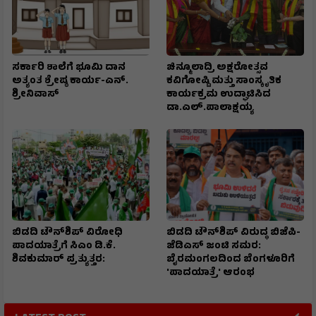
ಸರ್ಕಾರಿ ಶಾಲೆಗೆ ಭೂಮಿ ದಾನ
ಚಿನ್ಮೂಲಾದ್ರಿ ಅಕ್ಷರೋತ್ಸವ
ಅತ್ಯಂತ ಶ್ರೇಷ್ಠ ಕಾರ್ಯ-ಎನ್.
ಕವಿಗೋಷ್ಟಿ ಮತ್ತು ಸಾಂಸ್ಕೃತಿಕ
ಶ್ರೀನಿವಾಸ್
ಕಾರ್ಯಕ್ರಮ ಉದ್ಘಾಟಿಸಿದ
ಡಾ.ಎಲ್.ಪಾಲಾಕ್ಷಯ್ಯ
ಬಿಡದಿ ಟೌನ್‌ಶಿಪ್ ವಿರೋಧಿ
ಬಿಡದಿ ಟೌನ್‌ಶಿಪ್ ವಿರುದ್ಧ ಬಿಜೆಪಿ-
ಪಾದಯಾತ್ರೆಗೆ ಸಿಎಂ ಡಿ.ಕೆ.
ಜೆಡಿಎಸ್ ಜಂಟಿ ಸಮರ:
ಶಿವಕುಮಾರ್ ಪ್ರತ್ಯುತ್ತರ:
ಬೈರಮಂಗಲದಿಂದ ಬೆಂಗಳೂರಿಗೆ
'ಪಾದಯಾತ್ರೆ' ಆರಂಭ