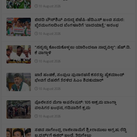
10 August 2026
ಬಿಡದಿ ಟೌನ್‌ಶಿಪ್ ವಿರುದ್ಧ ಬಿಜೆಪಿ-ಜೆಡಿಎಸ್ ಜಂಟಿ ಸಮರ:
ಬೈರಮಂಗಲದಿಂದ ಬೆಂಗಳೂರಿಗೆ 'ಪಾದಯಾತ್ರೆ' ಆರಂಭ
10 August 2026
"ನನ್ನನ್ನು ಕೊಂಡುಕೊಳ್ಳಲು ಯಾರಿಂದಲೂ ಸಾಧ್ಯವಿಲ್ಲ": ಹೆಚ್.ಡಿ.
ಕೆ ವಾಗ್ದಾಳಿ
10 August 2026
ಖಾತೆ ಹಂಚಿಕೆ, ಸಂಪುಟ ಪುನಾರಚನೆ ಕಸರತ್ತು: ಹೈಕಮಾಂಡ್
ಭೇಟಿಗೆ ದೆಹಲಿಗೆ ತೆರಳಿದ ಸಿಎಂ ಶಿವಕುಮಾರ್
10 August 2026
ಪೊಲೀಸರ ಮೆಗಾ ಆಪರೇಷನ್: 105 ಅಕ್ರಮ ಬಾಂಗ್ಲಾ
ವಲಸಿಗರ ಬಂಧನ, ಗಡಿಪಾರಿಗೆ ಕ್ರಮ
10 August 2026
ಸಚಿವ ನಾಗೇಂದ್ರ ರಾಜೀನಾಮೆಗೆ ಶ್ರೀರಾಮುಲು ಆಗ್ರಹ; ರೆಡ್ಡಿ
ಬ್ರದರ್ಸ್‌ಗೆ ಈಶ್ವರ್ ಖಂಡ್ರೆ ತಿರುಗೇಟು